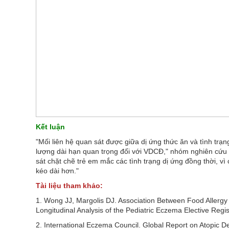
Kết luận
"Mối liên hệ quan sát được giữa dị ứng thức ăn và tình trạn
lượng dài hạn quan trọng đối với VDCĐ," nhóm nghiên cứu k
sát chặt chẽ trẻ em mắc các tình trạng dị ứng đồng thời, v
kéo dài hơn."
Tài liệu tham khảo:
1. Wong JJ, Margolis DJ. Association Between Food Allergy 
Longitudinal Analysis of the Pediatric Eczema Elective Regis
2. International Eczema Council. Global Report on Atopic 