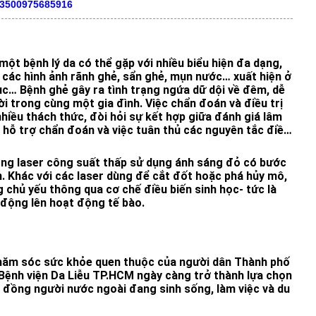
03500975685916
một bệnh lý da có thể gặp với nhiều biểu hiện đa dạng,
 các hình ảnh rãnh ghẻ, sẩn ghẻ, mụn nước… xuất hiện ở
dục… Bệnh ghẻ gây ra tình trạng ngứa dữ dội về đêm, dễ
i trong cùng một gia đình. Việc chẩn đoán và điều trị
hiều thách thức, đòi hỏi sự kết hợp giữa đánh giá lâm
 hỗ trợ chẩn đoán và việc tuân thủ các nguyên tắc điều
ạng laser công suất thấp sử dụng ánh sáng đỏ có bước
 Khác với các laser dùng để cắt đốt hoặc phá hủy mô,
 chủ yếu thông qua cơ chế điều biến sinh học- tức là
động lên hoạt động tế bào.
chăm sóc sức khỏe quen thuộc của người dân Thành phố
 Bệnh viện Da Liễu TP.HCM ngày càng trở thành lựa chọn
 đồng người nước ngoài đang sinh sống, làm việc và du