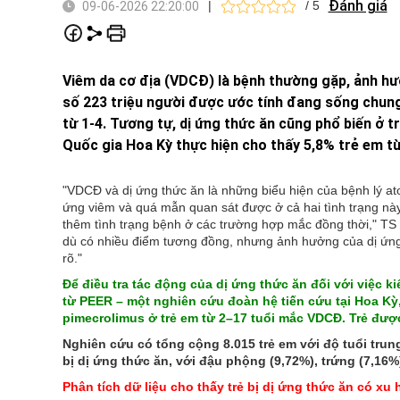
Đánh giá
|
/ 5
09-06-2026 22:20:00
Viêm da cơ địa (VDCĐ) là bệnh thường gặp, ảnh h
số 223 triệu người được ước tính đang sống chung
từ 1-4. Tương tự, dị ứng thức ăn cũng phổ biến ở 
Quốc gia Hoa Kỳ thực hiện cho thấy 5,8% trẻ em t
"VDCĐ và dị ứng thức ăn là những biểu hiện của bệnh lý at
ứng viêm và quá mẫn quan sát được ở cả hai tình trạng này
thêm tình trạng bệnh ở các trường hợp mắc đồng thời," TS
dù có nhiều điểm tương đồng, nhưng ảnh hưởng của dị ứng
rõ."
Để điều tra tác động của dị ứng thức ăn đối với việc 
từ PEER – một nghiên cứu đoàn hệ tiến cứu tại Hoa Kỳ,
pimecrolimus ở trẻ em từ 2–17 tuổi mắc VDCĐ. Trẻ được
Nghiên cứu có tổng cộng 8.015 trẻ em với độ tuổi trung 
bị dị ứng thức ăn, với đậu phộng (9,72%), trứng (7,16%
Phân tích dữ liệu cho thấy trẻ bị dị ứng thức ăn có xu