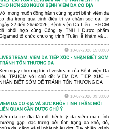
CHO HƠN 200 NGƯỜI BỆNH VIÊM DA CƠ ĐỊA
Với mong muốn đồng hành cùng người bệnh viêm da
cơ địa trong quá trình điều trị và chăm sóc da,, từ
ngày 22 đến 26/6/2026, Bệnh viện Da Liễu TP.HCM
đã phối hợp cùng Công ty TNHH Dược phẩm
Gigamed tổ chức chương trình “Tuần lễ khám và tư
vấn miễn phí cho bệnh nhân viêm da cơ địa” tại Khoa
Khám bệnh của bệnh viện.
10-07-2026 15:00:00
LIVESTREAM: VIÊM DA TIẾP XÚC - NHẬN BIẾT SỚM
TRÁNH TỔN THƯƠNG DA
Xem ngay chương trình livestream của Bệnh viện Da
liễu TP.HCM với chủ đề: VIÊM DA TIẾP XÚC –
NHẬN BIẾT SỚM ĐỂ TRÁNH TỔN THƯƠNG DA
10-07-2026 09:30:00
VIÊM DA CƠ ĐỊA VÀ SỨC KHỎE TINH THẦN: MỐI
LIÊN QUAN CẦN ĐƯỢC CHÚ Ý
Viêm da cơ địa là một bệnh lý da viêm mạn tính
thường gặp, đặc trưng bởi tình trạng da khô, đỏ,
ngứa dai dẳng và tái phát nhiều đợt. Tuy nhiên, gánh