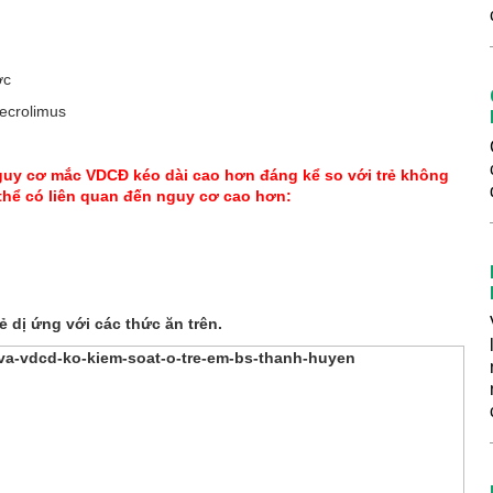
ợc
ecrolimus
 nguy cơ mắc VDCĐ kéo dài cao hơn đáng kể so với trẻ không
ụ thể có liên quan đến nguy cơ cao hơn:
 dị ứng với các thức ăn trên.