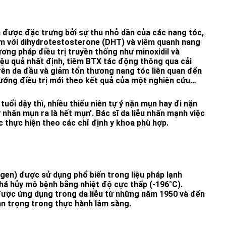
được đặc trưng bởi sự thu nhỏ dần của các nang tóc,
m với dihydrotestosterone (DHT) và viêm quanh nang
ơng pháp điều trị truyền thống như minoxidil và
hiệu quả nhất định, tiêm BTX tác động thông qua cải
rên da đầu và giảm tổn thương nang tóc liên quan đến
ớng điều trị mới theo kết quả của một nghiên cứu
 chí Dermatologic Surgery.
tuổi dậy thì, nhiều thiếu niên tự ý nặn mụn hay đi nặn
 nhân mụn ra là hết mụn'. Bác sĩ da liễu nhấn mạnh việc
 thực hiện theo các chỉ định y khoa phù hợp.
ogen) được sử dụng phổ biến trong liệu pháp lạnh
á hủy mô bệnh bằng nhiệt độ cực thấp (-196°C).
ược ứng dụng trong da liễu từ những năm 1950 và đến
uan trọng trong thực hành lâm sàng.