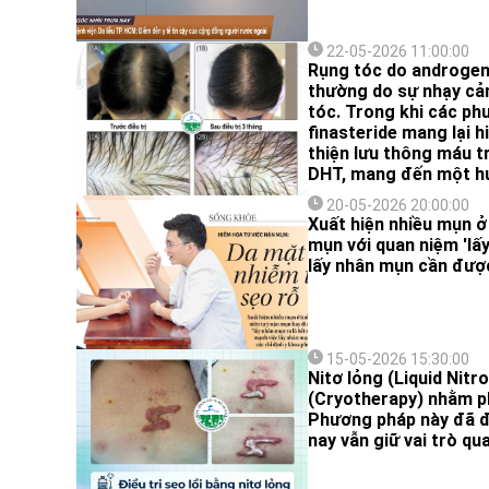
22-05-2026 11:00:00
Rụng tóc do androgen 
thường do sự nhạy cả
tóc. Trong khi các phư
finasteride mang lại 
thiện lưu thông máu t
DHT, mang đến một hư
được công bố trên tạp
20-05-2026 20:00:00
Xuất hiện nhiều mụn ở 
mụn với quan niệm 'lấy
lấy nhân mụn cần được
15-05-2026 15:30:00
Nitơ lỏng (Liquid Nitr
(Cryotherapy) nhằm ph
Phương pháp này đã đ
nay vẫn giữ vai trò q