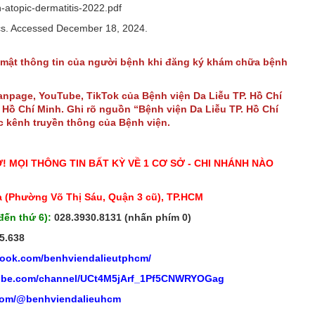
-atopic-dermatitis-2022.pdf
ics. Accessed December 18, 2024.
 mật thông tin của người bệnh khi đăng ký khám chữa bệnh
Fanpage, YouTube, TikTok của Bệnh viện Da Liễu TP. Hồ Chí
Hồ Chí Minh. Ghi rõ nguồn “Bệnh viện Da Liễu TP. Hồ Chí
ác kênh truyền thông của Bệnh viện.
Ở! MỌI THÔNG TIN BẤT KỲ VỀ 1 CƠ SỞ - CHI NHÁNH NÀO
 (Phường Võ Thị Sáu, Quận 3 cũ), TP.HCM
đến thứ 6):
028.3930.8131 (nhấn phím 0)
5.638
book.com/benhviendalieutphcm/
tube.com/channel/UCt4M5jArf_1Pf5CNWRYOGag
.com/@benhviendalieuhcm