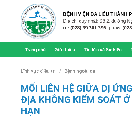
BỆNH VIỆN DA LIỄU THÀNH 
Địa chỉ duy nhất: Số 2, đường
(028).39.301.396
(028
ĐT:
|
Fax:
Trang chủ
Giới thiệu
Tin tức và Sự kiện
Lĩnh vực điều trị / Bệnh ngoài da
MỐI LIÊN HỆ GIỮA DỊ ỨN
ĐỊA KHÔNG KIỂM SOÁT Ở 
HẠN