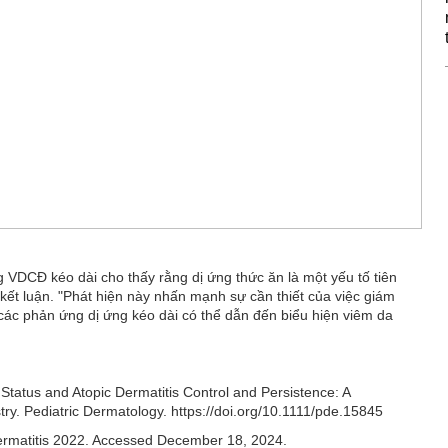
g VDCĐ kéo dài cho thấy rằng dị ứng thức ăn là một yếu tố tiên
ết luận. "Phát hiện này nhấn mạnh sự cần thiết của việc giám
ì các phản ứng dị ứng kéo dài có thể dẫn đến biểu hiện viêm da
Status and Atopic Dermatitis Control and Persistence: A
try. Pediatric Dermatology. https://doi.org/10.1111/pde.15845
Dermatitis 2022. Accessed December 18, 2024.