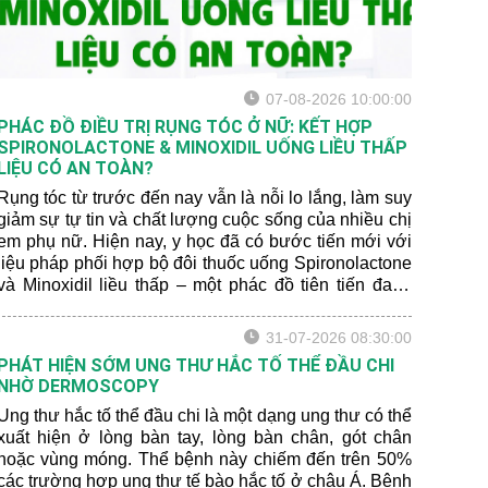
07-08-2026 10:00:00
PHÁC ĐỒ ĐIỀU TRỊ RỤNG TÓC Ở NỮ: KẾT HỢP
SPIRONOLACTONE & MINOXIDIL UỐNG LIỀU THẤP
LIỆU CÓ AN TOÀN?
Rụng tóc từ trước đến nay vẫn là nỗi lo lắng, làm suy
giảm sự tự tin và chất lượng cuộc sống của nhiều chị
em phụ nữ. Hiện nay, y học đã có bước tiến mới với
liệu pháp phối hợp bộ đôi thuốc uống Spironolactone
và Minoxidil liều thấp – một phác đồ tiên tiến đang
mang lại hiệu quả vượt trội. Hãy để bác sĩ da liễu
chia sẻ cho bạn một số thông tin mới nhất nhé:
31-07-2026 08:30:00
PHÁT HIỆN SỚM UNG THƯ HẮC TỐ THỂ ĐẦU CHI
NHỜ DERMOSCOPY
Ung thư hắc tố thể đầu chi là một dạng ung thư có thể
xuất hiện ở lòng bàn tay, lòng bàn chân, gót chân
hoặc vùng móng. Thể bệnh này chiếm đến trên 50%
các trường hợp ung thư tế bào hắc tố ở châu Á. Bệnh