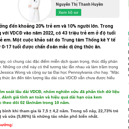
Nguyễn Thị Thanh Huyền
Xem hồ sơ
ưởng đến khoảng 20% trẻ em và 10% người lớn. Trong
 với VDCĐ vào năm 2022, có 43 triệu trẻ em ở độ tuổi
trẻ em. Một cuộc khảo sát do Trung tâm Thống kê Y tế
ừ 0-17 tuổi được chẩn đoán mắc dị ứng thức ăn.
opy, có chung các đặc điểm miễn dịch quan trọng, thúc đẩy phản
. Những cơ chế này có thể tương tác lẫn nhau và làm trầm trọng
 Jessica Wong và cộng sự tại Đại học Pennsylvania cho hay. "Mặc
 thức ăn đến tiên lượng lâu dài của VDCĐ vẫn chưa được hiểu
kiểm soát lâu dài VDCĐ, nhóm nghiên cứu đã phân tích dữ liệu
 đánh giá tính an toàn và hiệu quả dài hạn của kem
 theo dõi 02 lần/năm trong 10 năm.
bình khi tham gia là 7,5 ± 4,2 năm. Trong số này, 22,73% trẻ
) và sữa (5,86%) là những tác nhân phổ biến nhất.
 hướng: