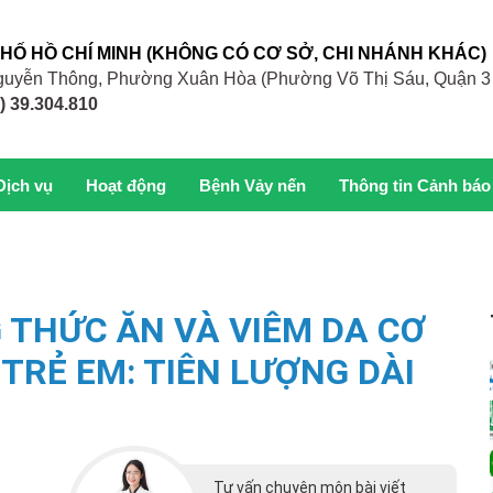
PHỐ HỒ CHÍ MINH (KHÔNG CÓ CƠ SỞ, CHI NHÁNH KHÁC)
 Nguyễn Thông, Phường Xuân Hòa (Phường Võ Thị Sáu, Quận 3
) 39.304.810
Dịch vụ
Hoạt động
Bệnh Vảy nến
Thông tin Cảnh báo
G THỨC ĂN VÀ VIÊM DA CƠ
TRẺ EM: TIÊN LƯỢNG DÀI
Tư vấn chuyên môn bài viết