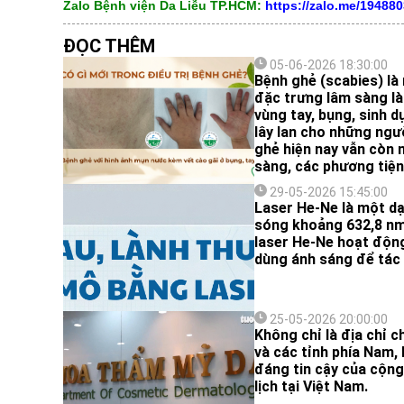
Zalo Bệnh viện Da Liễu TP.HCM:
https://zalo.me/19488
ĐỌC THÊM
05-06-2026 18:30:00
Bệnh ghẻ (scabies) là 
đặc trưng lâm sàng là
vùng tay, bụng, sinh 
lây lan cho những ngườ
ghẻ hiện nay vẫn còn n
sàng, các phương tiện
trị cơ bản
29-05-2026 15:45:00
Laser He-Ne là một d
sóng khoảng 632,8 nm.
laser He-Ne hoạt động
dùng ánh sáng để tác 
25-05-2026 20:00:00
Không chỉ là địa chỉ 
và các tỉnh phía Nam,
đáng tin cậy của cộng
lịch tại Việt Nam.