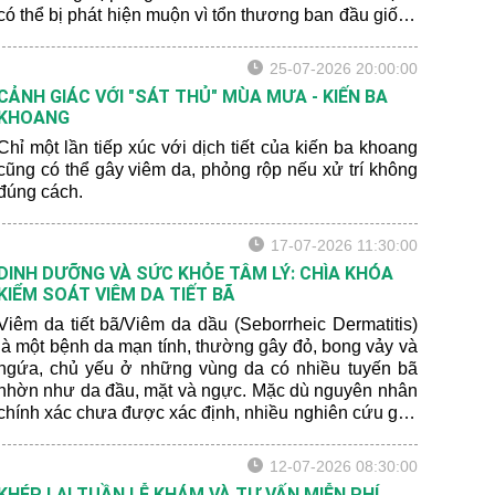
có thể bị phát hiện muộn vì tổn thương ban đầu giống
với bớt sắc tố lành tính hoặc xuất huyết sau chấn
thương.
25-07-2026 20:00:00
CẢNH GIÁC VỚI "SÁT THỦ" MÙA MƯA - KIẾN BA
KHOANG
Chỉ một lần tiếp xúc với dịch tiết của kiến ba khoang
cũng có thể gây viêm da, phỏng rộp nếu xử trí không
đúng cách.
17-07-2026 11:30:00
DINH DƯỠNG VÀ SỨC KHỎE TÂM LÝ: CHÌA KHÓA
KIỂM SOÁT VIÊM DA TIẾT BÃ
Viêm da tiết bã/Viêm da dầu (Seborrheic Dermatitis)
là một bệnh da mạn tính, thường gây đỏ, bong vảy và
ngứa, chủ yếu ở những vùng da có nhiều tuyến bã
nhờn như da đầu, mặt và ngực. Mặc dù nguyên nhân
chính xác chưa được xác định, nhiều nghiên cứu gần
đây cho thấy rằng chế độ dinh dưỡng và sức khỏe
tâm lý có thể ảnh hưởng đến mức độ nghiêm trọng
12-07-2026 08:30:00
của bệnh.
KHÉP LẠI TUẦN LỄ KHÁM VÀ TƯ VẤN MIỄN PHÍ