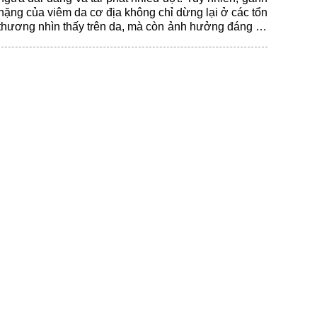
nặng của viêm da cơ địa không chỉ dừng lại ở các tổn
thương nhìn thấy trên da, mà còn ảnh hưởng đáng kể
đến giấc ngủ, cảm xúc, sinh hoạt hằng ngày và chất
lượng cuộc sống của người bệnh.