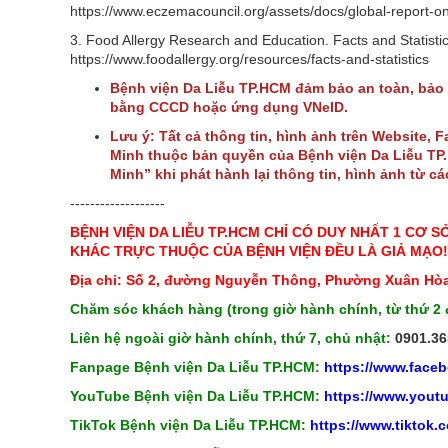
https://www.eczemacouncil.org/assets/docs/global-report-on
3. Food Allergy Research and Education. Facts and Statist
https://www.foodallergy.org/resources/facts-and-statistics
Bệnh viện Da Liễu TP.HCM đảm bảo an toàn, bảo
bằng CCCD hoặc ứng dụng VNeID.
Lưu ý: Tất cả thông tin, hình ảnh trên Website, 
Minh thuộc bản quyền của Bệnh viện Da Liễu TP. 
Minh” khi phát hành lại thông tin, hình ảnh từ c
-------------------
BỆNH VIỆN DA LIỄU TP.HCM CHỈ CÓ DUY NHẤT 1 CƠ S
KHÁC TRỰC THUỘC CỦA BỆNH VIỆN ĐỀU LÀ GIẢ MẠO!
Địa chỉ: Số 2, đường Nguyễn Thông, Phường Xuân Hòa
Chăm sóc khách hàng (trong giờ hành chính, từ thứ 2 
Liên hệ ngoài giờ hành chính, thứ 7, chủ nhật:
0901.36
Fanpage Bệnh viện Da Liễu TP.HCM:
https://www.face
YouTube Bệnh viện Da Liễu TP.HCM:
https://www.you
TikTok Bệnh viện Da Liễu TP.HCM:
https://www.tiktok