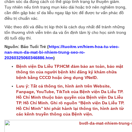
chăm sóc da đúng cách có thể giúp tình trạng tự thuyên giảm.
Tuy nhiên nếu tình trạng mụn kéo dài hoặc trở nên nghiêm trọng,
cần đến gặp bác sĩ da liễu ngay lập tức để được tư vấn phác đồ
điều trị chuẩn xác.
Việc theo dõi và điều trị kịp thời là cách duy nhất để tránh những
tổn thương vĩnh viễn trên da và ổn định tâm lý cho học sinh trong
độ tuổi dậy thì.
Nguồn: Báo Tuổi Trẻ (
https://tuoitre.vn/hiem-hoa-tu-viec-
nan-mun-da-mat-bi-nhiem-trung-seo-ro-
20260325060346886.htm
)
Bệnh viện Da Liễu TP.HCM đảm bảo an toàn, bảo mật
thông tin của người bệnh khi đăng ký khám chữa
bệnh bằng CCCD hoặc ứng dụng VNeID.
Lưu ý: Tất cả thông tin, hình ảnh trên Website,
Fanpage, YouTube, TikTok của Bệnh viện Da Liễu TP.
Hồ Chí Minh thuộc bản quyền của Bệnh viện Da Liễu
TP. Hồ Chí Minh. Ghi rõ nguồn “Bệnh viện Da Liễu TP.
Hồ Chí Minh” khi phát hành lại thông tin, hình ảnh từ
các kênh truyền thông của Bệnh viện.