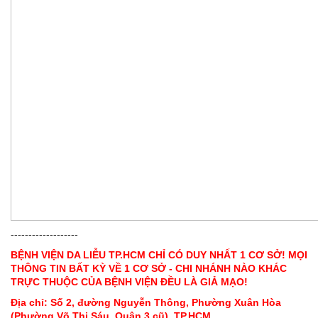
-------------------
BỆNH VIỆN DA LIỄU TP.HCM CHỈ CÓ DUY NHẤT 1 CƠ SỞ! MỌI
THÔNG TIN BẤT KỲ VỀ 1 CƠ SỞ - CHI NHÁNH NÀO KHÁC
TRỰC THUỘC CỦA BỆNH VIỆN ĐỀU LÀ GIẢ MẠO!
Địa chỉ: Số 2, đường Nguyễn Thông, Phường Xuân Hòa
(Phường Võ Thị Sáu, Quận 3 cũ), TP.HCM