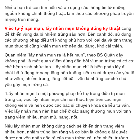
Nhiều bạn trẻ còn tìm hiểu và áp dụng các thông tin từ những
nguồn không chính thống hoặc làm theo các phương pháp truyền
miệng trên mạng.
Việc tự ý nặn mụn, lấy nhân mụn không đúng kỹ thuật
cũng
dễ khiến vùng da bị nhiễm trùng sâu hơn. Bên cạnh đó, sử dụng
các phương pháp điều trị không phù hợp với loại da và tình trạng
mụn thực tế cũng khiến mụn trở nên dai dẳng, khó cải thiện.
Quan niệm "lấy nhân mụn ra là hết mụn", theo BS Quân đây
không phải là một quan điểm đúng đắn bởi vì mụn trứng cá có cơ
chế bệnh sinh phức tạp. Lấy nhân mụn chỉ là biện pháp lấy đi
chất bã ứ đọng ở nang lông nên không kiểm soát được các yếu tố
như viêm, nhiễm trùng, tăng tiết bã - vốn là những cơ chế chủ
yếu gây mụn trứng cá.
"Lấy nhân mụn là một phương pháp hỗ trợ trong điều trị mụn
trứng cá, việc lấy nhân mụn chỉ nên thực hiện trên các mụn
không viêm và nên được các bác sĩ chuyên khoa da liễu tư vấn.
Việc lấy nhân mụn nên hạn chế ở các sang thương mụn với tình
trạng viêm nhiều, mụn mủ, nang, nốt.
Nếu lấy nhân mụn không đúng cách sẽ khiến tình trạng viêm
nhiều hơn, nhiễm trùng lan rộng và cơ bản là không giải quyết
được nguyên nhân gốc rễ của mụn trứng cá, nên nhiều trường