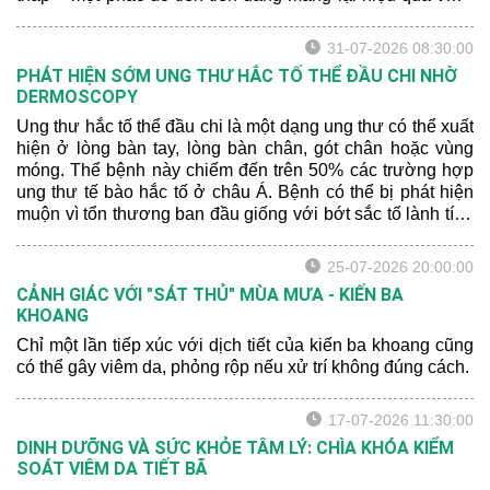
trội. Hãy để bác sĩ da liễu chia sẻ cho bạn một số thông tin
mới nhất nhé:
31-07-2026 08:30:00
PHÁT HIỆN SỚM UNG THƯ HẮC TỐ THỂ ĐẦU CHI NHỜ
DERMOSCOPY
Ung thư hắc tố thể đầu chi là một dạng ung thư có thể xuất
hiện ở lòng bàn tay, lòng bàn chân, gót chân hoặc vùng
móng. Thể bệnh này chiếm đến trên 50% các trường hợp
ung thư tế bào hắc tố ở châu Á. Bệnh có thể bị phát hiện
muộn vì tổn thương ban đầu giống với bớt sắc tố lành tính
hoặc xuất huyết sau chấn thương.
25-07-2026 20:00:00
CẢNH GIÁC VỚI "SÁT THỦ" MÙA MƯA - KIẾN BA
KHOANG
Chỉ một lần tiếp xúc với dịch tiết của kiến ba khoang cũng
có thể gây viêm da, phỏng rộp nếu xử trí không đúng cách.
17-07-2026 11:30:00
DINH DƯỠNG VÀ SỨC KHỎE TÂM LÝ: CHÌA KHÓA KIỂM
SOÁT VIÊM DA TIẾT BÃ