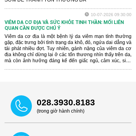
10-07-2026 09:30:00
VIÊM DA CƠ ĐỊA VÀ SỨC KHỎE TINH THẦN: MỐI LIÊN
QUAN CẦN ĐƯỢC CHÚ Ý
Viêm da cơ địa là một bệnh lý da viêm mạn tính thường
gặp, đặc trưng bởi tình trạng da khô, đỏ, ngứa dai dẳng và
tái phát nhiều đợt. Tuy nhiên, gánh nặng của viêm da cơ
địa không chỉ dừng lại ở các tổn thương nhìn thấy trên da,
mà còn ảnh hưởng đáng kể đến giấc ngủ, cảm xúc, sinh
hoạt hằng ngày và chất lượng cuộc sống của người bệnh.
028.3930.8183
(trong giờ hành chính)