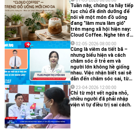
01-05-2026 08:00:00
Các nghiên cứu gần đây
Tuần này, chúng ta hãy tiếp
cho thấy bệnh có liên quan
tục chủ đề dinh dưỡng để
đến yếu tố ô nhiễm và khí
nói về một món đồ uống
hậu.
đang "làm mưa làm gió"
trên mạng xã hội hiện nay:
Cloud Coffee. Nghe tên đã
thấy nhẹ nhàng, sảng
02-05-2026 08:00:00
khoái, rất hợp cho mùa hè.
Cùng là viêm da tiết bã –
Nhưng thực chất nó có gì
nhưng biểu hiện và cách
và có tốt cho chúng ta
chăm sóc ở trẻ em và
không?
người lớn không hề giống
nhau. Việc nhận biết sai sẽ
dẫn đến chăm sóc sai, từ
đó khiến bệnh dễ dai dẳng
23-04-2026 12:00:00
hơn.
Chỉ từ một vết ngứa nhỏ,
nhiều người đã phải nhập
viện vì tự điều trị sai cách.