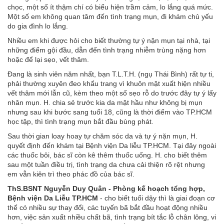
chọc, một số ít thậm chí có biểu hiện trầm cảm, lo lắng quá mức.
Một số em không quan tâm đến tình trạng mụn, đi khám chủ yếu
do gia đình lo lắng.
Nhiều em khi được hỏi cho biết thường tự ý nặn mụn tại nhà, tại
những điểm gội đầu, dẫn đến tình trạng nhiễm trùng nặng hơn
hoặc để lại sẹo, vết thâm.
Đang là sinh viên năm nhất, bạn T.L.T.H. (ngụ Thái Bình) rất tự ti,
phải thường xuyên đeo khẩu trang vì khuôn mặt xuất hiện nhiều
vết thâm mới lẫn cũ, kèm theo một số sẹo rỗ do trước đây tự ý lấy
nhân mụn. H. chia sẻ trước kia da mặt hầu như không bị mụn
nhưng sau khi bước sang tuổi 18, cũng là thời điểm vào TP.HCM
học tập, thì tình trạng mụn bắt đầu bùng phát.
Sau thời gian loay hoay tự chăm sóc da và tự ý nặn mụn, H.
quyết định đến khám tại Bệnh viện Da liễu TP.HCM. Tại đây ngoài
các thuốc bôi, bác sĩ còn kê thêm thuốc uống. H. cho biết thêm
sau một tuần điều trị, tình trạng da chưa cải thiện rõ rệt nhưng
em vẫn kiên trì theo phác đồ của bác sĩ.
ThS.BSNT Nguyễn Duy Quân - Phòng kế hoạch tổng hợp,
Bệnh viện Da Liễu TP.HCM
- cho biết tuổi dậy thì là giai đoạn cơ
thể có nhiều sự thay đổi, các tuyến bã bắt đầu hoạt động nhiều
hơn, việc sản xuất nhiều chất bã, tình trạng bít tắc lỗ chân lông, vi