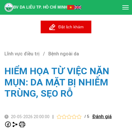
BV DA LIỄU TP. HỒ CHÍ MINH
Tog
nav
Đặt lịch khám
Lĩnh vực điều trị / Bệnh ngoài da
HIỂM HỌA TỪ VIỆC NẶN
MỤN: DA MẶT BỊ NHIỄM
TRÙNG, SẸO RỖ
Đánh giá
|
/ 5
20-05-2026 20:00:00