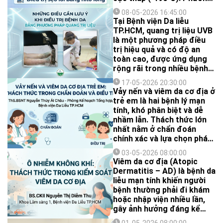
pháp này đã được ứng
08-05-2026 16:45:00
dụng trong da liễu từ
Tại Bệnh viện Da liễu
những năm 1950 và đến
TP.HCM, quang trị liệu UVB
nay vẫn giữ vai trò quan
là một phương pháp điều
trọng trong thực hành lâm
trị hiệu quả và có độ an
sàng.
toàn cao, được ứng dụng
rộng rãi trong nhiều bệnh
lý da như vảy nến, viêm da
17-05-2026 20:30:00
cơ địa, bạch biến,
Vảy nến và viêm da cơ địa ở
lymphoma da tế bào T, xơ
trẻ em là hai bệnh lý mạn
cứng bì, á vảy nến
tính, khó phân biệt và dễ
nhầm lẫn. Thách thức lớn
nhất nằm ở chẩn đoán
chính xác và lựa chọn phác
đồ điều trị phù hợp. Việc cá
03-05-2026 08:00:00
thể hóa điều trị không chỉ
Viêm da cơ địa (Atopic
giúp kiểm soát bệnh tốt
Dermatitis – AD) là bệnh da
hơn mà còn cải thiện chất
liễu mạn tính khiến người
lượng cuộc sống, giảm
bệnh thường phải đi khám
nguy cơ biến chứng lâu dài
hoặc nhập viện nhiều lần,
cho các em nhỏ.
gây ảnh hưởng đáng kể
đến chất lượng cuộc sống.