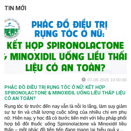
TIN MỚI
07-08-2026 10:00:00
PHÁC ĐỒ ĐIỀU TRỊ RỤNG TÓC Ở NỮ: KẾT HỢP
SPIRONOLACTONE & MINOXIDIL UỐNG LIỀU THẤP LIỆU
CÓ AN TOÀN?
Rụng tóc từ trước đến nay vẫn là nỗi lo lắng, làm suy giảm
sự tự tin và chất lượng cuộc sống của nhiều chị em phụ
nữ. Hiện nay, y học đã có bước tiến mới với liệu pháp phối
hợp bộ đôi thuốc uống Spironolactone và Minoxidil liều
thấp – một phác đồ tiên tiến đang mang lại hiệu quả vượt