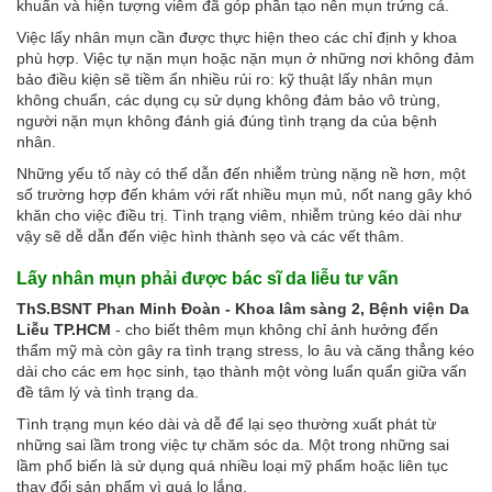
khuẩn và hiện tượng viêm đã góp phần tạo nên mụn trứng cá.
Việc lấy nhân mụn cần được thực hiện theo các chỉ định y khoa
phù hợp. Việc tự nặn mụn hoặc nặn mụn ở những nơi không đảm
bảo điều kiện sẽ tiềm ẩn nhiều rủi ro: kỹ thuật lấy nhân mụn
không chuẩn, các dụng cụ sử dụng không đảm bảo vô trùng,
người nặn mụn không đánh giá đúng tình trạng da của bệnh
nhân.
Những yếu tố này có thể dẫn đến nhiễm trùng nặng nề hơn, một
số trường hợp đến khám với rất nhiều mụn mủ, nốt nang gây khó
khăn cho việc điều trị. Tình trạng viêm, nhiễm trùng kéo dài như
vậy sẽ dễ dẫn đến việc hình thành sẹo và các vết thâm.
Lấy nhân mụn phải được bác sĩ da liễu tư vấn
ThS.BSNT Phan Minh Đoàn - Khoa lâm sàng 2, Bệnh viện Da
Liễu TP.HCM
- cho biết thêm mụn không chỉ ảnh hưởng đến
thẩm mỹ mà còn gây ra tình trạng stress, lo âu và căng thẳng kéo
dài cho các em học sinh, tạo thành một vòng luẩn quẩn giữa vấn
đề tâm lý và tình trạng da.
Tình trạng mụn kéo dài và dễ để lại sẹo thường xuất phát từ
những sai lầm trong việc tự chăm sóc da. Một trong những sai
lầm phổ biến là sử dụng quá nhiều loại mỹ phẩm hoặc liên tục
thay đổi sản phẩm vì quá lo lắng.