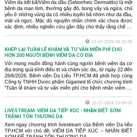
Viêm da tiết bã/Viêm da dầu (Seborrheic Dermatitis) là một
bệnh da mạn tính, thường gây đỏ, bong vảy và ngứa, chủ
yếu ở những vùng da có nhiều tuyến bã nhờn như da đầu,
mặt và ngực. Mặc dù nguyên nhân chính xác chưa được
xác định, nhiều nghiên cứu gần đây cho thấy rằng chế độ
dinh dưỡng và sức khỏe tâm lý có thể ảnh hưởng đến
mức độ nghiêm trọng của bệnh.
12-07-2026 08:30:00
KHÉP LẠI TUẦN LỄ KHÁM VÀ TƯ VẤN MIỄN PHÍ CHO
HƠN 200 NGƯỜI BỆNH VIÊM DA CƠ ĐỊA
Với mong muốn đồng hành cùng người bệnh viêm da cơ
địa trong quá trình điều trị và chăm sóc da,, từ ngày 22 đến
26/6/2026, Bệnh viện Da Liễu TP.HCM đã phối hợp cùng
Công ty TNHH Dược phẩm Gigamed tổ chức chương trình
“Tuần lễ khám và tư vấn miễn phí cho bệnh nhân viêm da
cơ địa” tại Khoa Khám bệnh của bệnh viện.
10-07-2026 15:00:00
LIVESTREAM: VIÊM DA TIẾP XÚC - NHẬN BIẾT SỚM
TRÁNH TỔN THƯƠNG DA
Xem ngay chương trình livestream của Bệnh viện Da liễu
TP.HCM với chủ đề: VIÊM DA TIẾP XÚC – NHẬN BIẾT
SỚM ĐỂ TRÁNH TỔN THƯƠNG DA