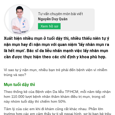
Tư vấn chuyên môn bài viết
Nguyễn Duy Quân
Xem hồ sơ
Xuất hiện nhiều mụn ở tuổi dậy thì, nhiều thiếu niên tự ý
nặn mụn hay đi nặn mụn với quan niệm 'lấy nhân mụn ra
là hết mụn'. Bác sĩ da liễu nhấn mạnh việc lấy nhân mụn
cần được thực hiện theo các chỉ định y khoa phù hợp.
Vì sao tự ý nặn mụn, nhiều bạn trẻ phải đến bệnh viện vì nhiễm
trùng và sẹo?
Mụn tuổi dậy thì
Theo thống kê của Bệnh viện Da liễu TP.HCM, mỗi năm tiếp nhận
hơn 110.000 lượt bệnh nhân thăm khám điều trị mụn, trong số
này nhóm tuổi dậy thì chiếm hơn 50%.
Tâm lý của các em khi đi khám cũng rất khác nhau. Phần lớn
trường hợp các em cảm thấy tự ti về ngoại hình, sợ bị bạn bè trêu