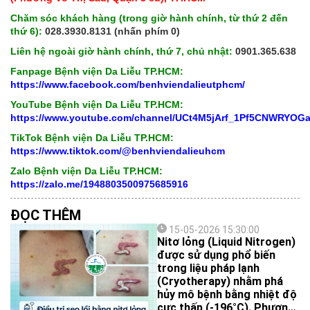
Chăm sóc khách hàng (trong giờ hành chính, từ thứ 2 đến
thứ 6):
028.3930.8131 (nhấn phím 0)
Liên hệ ngoài giờ hành chính, thứ 7, chủ nhật:
0901.365.638
Fanpage Bệnh viện Da Liễu TP.HCM:
https://www.facebook.com/benhviendalieutphcm/
YouTube Bệnh viện Da Liễu TP.HCM:
https://www.youtube.com/channel/UCt4M5jArf_1Pf5CNWRYOG
TikTok Bệnh viện Da Liễu TP.HCM:
https://www.tiktok.com/@benhviendalieuhcm
Zalo Bệnh viện Da Liễu TP.HCM:
https://zalo.me/1948803500975685916
ĐỌC THÊM
15-05-2026 15:30:00
Nitơ lỏng (Liquid Nitrogen)
được sử dụng phổ biến
trong liệu pháp lạnh
(Cryotherapy) nhằm phá
hủy mô bệnh bằng nhiệt độ
cực thấp (-196°C). Phương