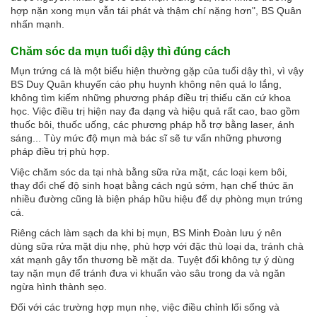
hợp nặn xong mụn vẫn tái phát và thậm chí nặng hơn", BS Quân
nhấn mạnh.
Chăm sóc da mụn tuổi dậy thì đúng cách
Mụn trứng cá là một biểu hiện thường gặp của tuổi dậy thì, vì vậy
BS Duy Quân khuyến cáo phụ huynh không nên quá lo lắng,
không tìm kiếm những phương pháp điều trị thiếu căn cứ khoa
học. Việc điều trị hiện nay đa dạng và hiệu quả rất cao, bao gồm
thuốc bôi, thuốc uống, các phương pháp hỗ trợ bằng laser, ánh
sáng... Tùy mức độ mụn mà bác sĩ sẽ tư vấn những phương
pháp điều trị phù hợp.
Việc chăm sóc da tại nhà bằng sữa rửa mặt, các loại kem bôi,
thay đổi chế độ sinh hoạt bằng cách ngủ sớm, hạn chế thức ăn
nhiều đường cũng là biện pháp hữu hiệu để dự phòng mụn trứng
cá.
Riêng cách làm sạch da khi bị mụn, BS Minh Đoàn lưu ý nên
dùng sữa rửa mặt dịu nhẹ, phù hợp với đặc thù loại da, tránh chà
xát mạnh gây tổn thương bề mặt da. Tuyệt đối không tự ý dùng
tay nặn mụn để tránh đưa vi khuẩn vào sâu trong da và ngăn
ngừa hình thành sẹo.
Đối với các trường hợp mụn nhẹ, việc điều chỉnh lối sống và