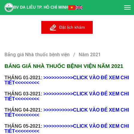
BV DA LIỄU TP. HỒ CHÍ MINH
Tog
nav
Đặt lịch khám
Bảng giá Nhà thuốc bệnh viện / Năm 2021
BẢNG GIÁ NHÀ THUỐC BỆNH VIỆN NĂM 2021
THÁNG 01-2021:
>>>>>>>>>>>CLICK VÀO ĐỂ XEM CHI
TIẾT<<<<<<<<<
THÁNG 03-2021:
>>>>>>>>>>>CLICK VÀO ĐỂ XEM CHI
TIẾT<<<<<<<<<
THÁNG 04-2021:
>>>>>>>>>>>CLICK VÀO ĐỂ XEM CHI
TIẾT<<<<<<<<<
THÁNG 05-2021:
>>>>>>>>>>>CLICK VÀO ĐỂ XEM CHI
TIẾT<<<<<<<<<