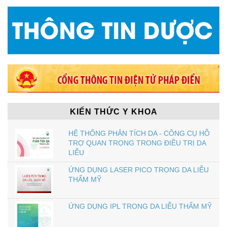
KIẾN THỨC Y KHOA
HỆ THỐNG PHÂN TÍCH DA - CÔNG CỤ HỖ
TRỢ QUAN TRỌNG TRONG ĐIỀU TRỊ DA
LIỄU
ỨNG DỤNG LASER PICO TRONG DA LIỄU
THẨM MỸ
ỨNG DỤNG IPL TRONG DA LIỄU THẨM MỸ