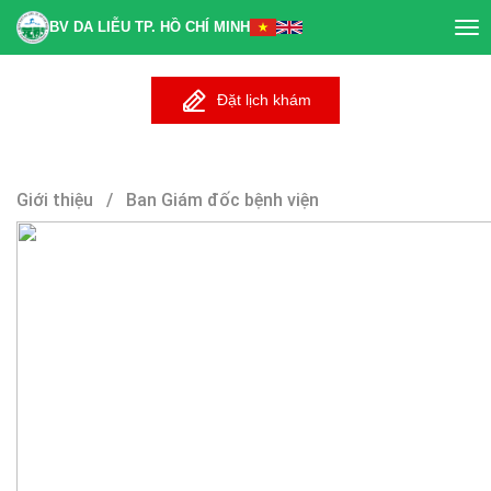
BV DA LIỄU TP. HỒ CHÍ MINH
Tog
nav
Đặt lịch khám
Giới thiệu / Ban Giám đốc bệnh viện