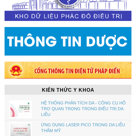
KIẾN THỨC Y KHOA
HỆ THỐNG PHÂN TÍCH DA - CÔNG CỤ HỖ
TRỢ QUAN TRỌNG TRONG ĐIỀU TRỊ DA
LIỄU
ỨNG DỤNG LASER PICO TRONG DA LIỄU
THẨM MỸ