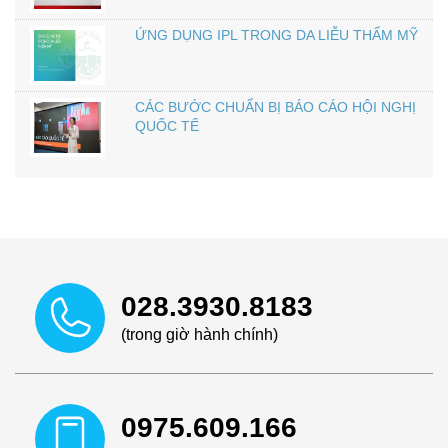
ỨNG DỤNG IPL TRONG DA LIỄU THẨM MỸ
CÁC BƯỚC CHUẨN BỊ BÁO CÁO HỘI NGHỊ
QUỐC TẾ
028.3930.8183
(trong giờ hành chính)
0975.609.166