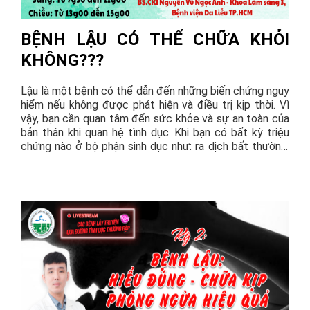
BỆNH LẬU CÓ THỂ CHỮA KHỎI
KHÔNG???
Lậu là một bệnh có thể dẫn đến những biến chứng nguy
hiểm nếu không được phát hiện và điều trị kịp thời. Vì
vậy, bạn cần quan tâm đến sức khỏe và sự an toàn của
bản thân khi quan hệ tình dục. Khi bạn có bất kỳ triệu
chứng nào ở bộ phận sinh dục như: ra dịch bất thường,
khí hư có mùi hôi, nóng rát khi đi tiểu, xuất hiện vết loét,
hay chảy máu giữa các kỳ kinh đều có thể là dấu hiệu
để ngừng quan hệ tình dục và đi khám bác sĩ ngay nhé.