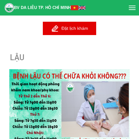
BV DA LIỄU TP. HỒ CHÍ MINH
Tog
nav
Đặt lịch khám
LẬU