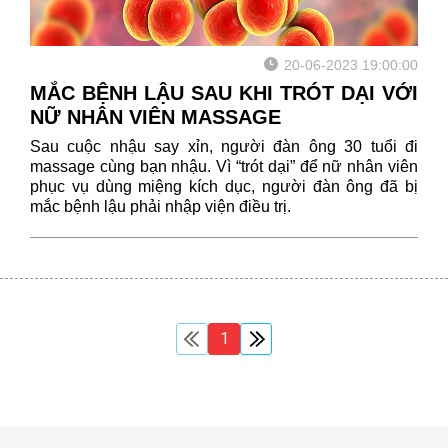
20-06-2023 19:00:00
MẮC BỆNH LẬU SAU KHI TRÓT DẠI VỚI
NỮ NHÂN VIÊN MASSAGE
Sau cuộc nhậu say xỉn, người đàn ông 30 tuổi đi
massage cùng bạn nhậu. Vì “trót dại” để nữ nhân viên
phục vụ dùng miệng kích dục, người đàn ông đã bị
mắc bệnh lậu phải nhập viện điều trị.
1