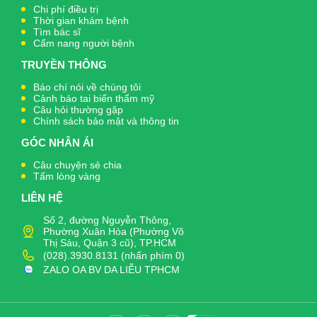
Chi phí điều trị
Thời gian khám bệnh
Tìm bác sĩ
Cẩm nang người bệnh
TRUYỀN THÔNG
Báo chí nói về chúng tôi
Cảnh báo tai biến thẩm mỹ
Câu hỏi thường gặp
Chính sách bảo mật và thông tin
GÓC NHÂN ÁI
Câu chuyện sẻ chia
Tấm lòng vàng
LIÊN HỆ
Số 2, đường Nguyễn Thông,
Phường Xuân Hòa (Phường Võ
Thị Sáu, Quận 3 cũ), TP.HCM
(028).3930.8131 (nhấn phím 0)
ZALO OA BV DA LIỄU TPHCM