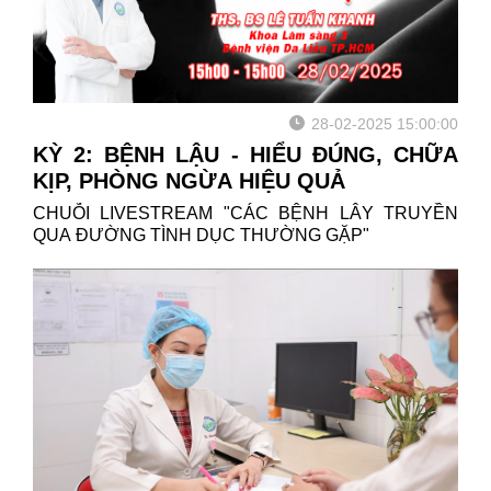
28-02-2025 15:00:00
KỲ 2: BỆNH LẬU - HIỂU ĐÚNG, CHỮA
KỊP, PHÒNG NGỪA HIỆU QUẢ
CHUỖI LIVESTREAM "CÁC BỆNH LÂY TRUYỀN
QUA ĐƯỜNG TÌNH DỤC THƯỜNG GẶP"