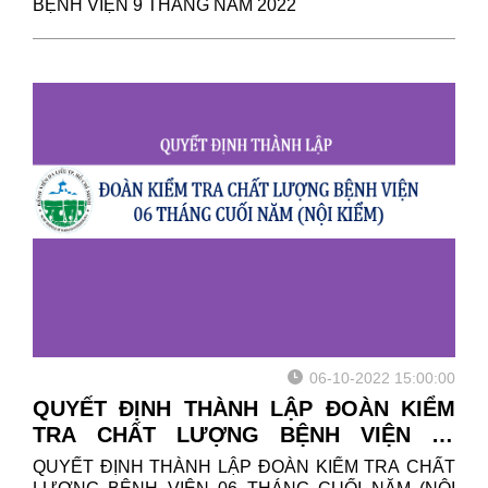
BỆNH VIỆN 9 THÁNG NĂM 2022
06-10-2022 15:00:00
QUYẾT ĐỊNH THÀNH LẬP ĐOÀN KIỂM
TRA CHẤT LƯỢNG BỆNH VIỆN 06
THÁNG CUỐI NĂM (NỘI KIỂM)
QUYẾT ĐỊNH THÀNH LẬP ĐOÀN KIỂM TRA CHẤT