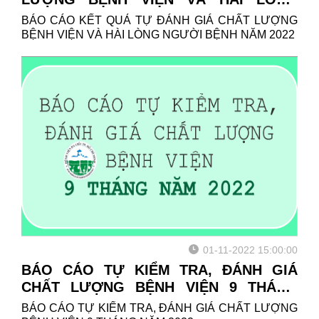
NGƯỜI BỆNH NĂM 2022
BÁO CÁO KẾT QUẢ TỰ ĐÁNH GIÁ CHẤT LƯỢNG
BỆNH VIỆN VÀ HÀI LÒNG NGƯỜI BỆNH NĂM 2022
01-11-2022 15:00:00
BÁO CÁO TỰ KIỂM TRA, ĐÁNH GIÁ
CHẤT LƯỢNG BỆNH VIỆN 9 THÁNG
NĂM 2022
BÁO CÁO TỰ KIỂM TRA, ĐÁNH GIÁ CHẤT LƯỢNG