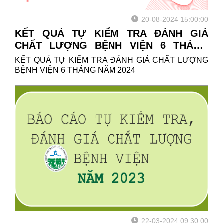
20-08-2024 15:00:00
KẾT QUẢ TỰ KIỂM TRA ĐÁNH GIÁ
CHẤT LƯỢNG BỆNH VIỆN 6 THÁNG
NĂM 2024
KẾT QUẢ TỰ KIỂM TRA ĐÁNH GIÁ CHẤT LƯỢNG
BỆNH VIỆN 6 THÁNG NĂM 2024
22-03-2024 09:30:00