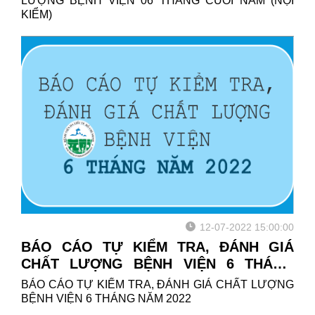
LƯỢNG BỆNH VIỆN 06 THÁNG CUỐI NĂM (NỘI
KIỂM)
12-07-2022 15:00:00
BÁO CÁO TỰ KIỂM TRA, ĐÁNH GIÁ
CHẤT LƯỢNG BỆNH VIỆN 6 THÁNG
NĂM 2022
BÁO CÁO TỰ KIỂM TRA, ĐÁNH GIÁ CHẤT LƯỢNG
BỆNH VIỆN 6 THÁNG NĂM 2022