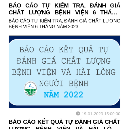
BÁO CÁO TỰ KIỂM TRA, ĐÁNH GIÁ
CHẤT LƯỢNG BỆNH VIỆN 6 THÁNG
NĂM 2023
BÁO CÁO TỰ KIỂM TRA, ĐÁNH GIÁ CHẤT LƯỢNG
BỆNH VIỆN 6 THÁNG NĂM 2023
19-01-2023 15:00:00
BÁO CÁO KẾT QUẢ TỰ ĐÁNH GIÁ CHẤT
LƯỢNG BỆNH VIỆN VÀ HÀI LÒNG