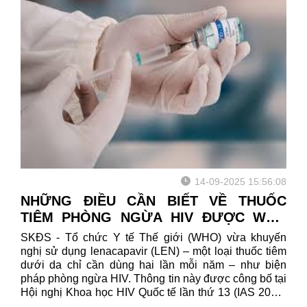
14-09-2025 15:56:08
NHỮNG ĐIỀU CẦN BIẾT VỀ THUỐC
TIÊM PHÒNG NGỪA HIV ĐƯỢC WHO
KHUYẾN NGHỊ DÙNG HAI LẦN MỘT
SKĐS - Tổ chức Y tế Thế giới (WHO) vừa khuyến
NĂM
nghị sử dụng lenacapavir (LEN) – một loại thuốc tiêm
dưới da chỉ cần dùng hai lần mỗi năm – như biện
pháp phòng ngừa HIV. Thông tin này được công bố tại
Hội nghị Khoa học HIV Quốc tế lần thứ 13 (IAS 2025)
diễn ra ở Kigali, Rwanda.