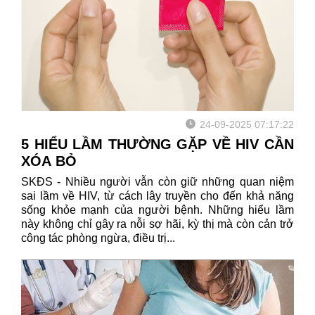
24-09-2025 07:17:22
5 HIỂU LẦM THƯỜNG GẶP VỀ HIV CẦN
XÓA BỎ
SKĐS - Nhiều người vẫn còn giữ những quan niệm
sai lầm về HIV, từ cách lây truyền cho đến khả năng
sống khỏe mạnh của người bệnh. Những hiểu lầm
này không chỉ gây ra nỗi sợ hãi, kỳ thị mà còn cản trở
công tác phòng ngừa, điều trị...