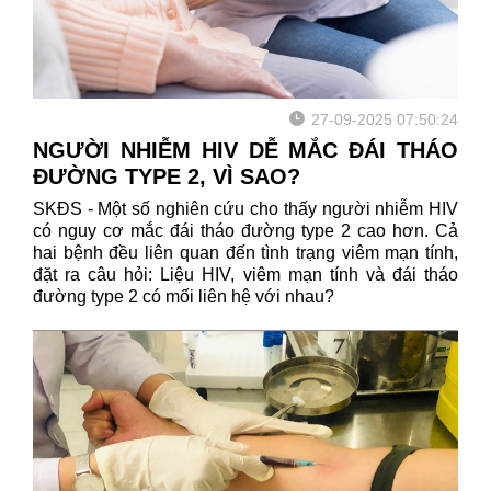
27-09-2025 07:50:24
NGƯỜI NHIỄM HIV DỄ MẮC ĐÁI THÁO
ĐƯỜNG TYPE 2, VÌ SAO?
SKĐS - Một số nghiên cứu cho thấy người nhiễm HIV
có nguy cơ mắc đái tháo đường type 2 cao hơn. Cả
hai bệnh đều liên quan đến tình trạng viêm mạn tính,
đặt ra câu hỏi: Liệu HIV, viêm mạn tính và đái tháo
đường type 2 có mối liên hệ với nhau?