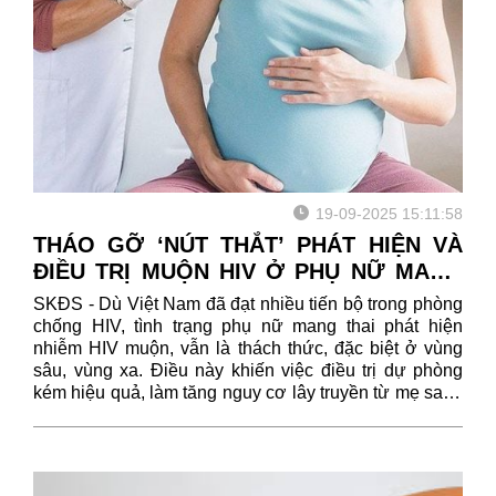
19-09-2025 15:11:58
THÁO GỠ ‘NÚT THẮT’ PHÁT HIỆN VÀ
ĐIỀU TRỊ MUỘN HIV Ở PHỤ NỮ MANG
THAI, HƯỚNG TỚI LOẠI TRỪ LÂY
SKĐS - Dù Việt Nam đã đạt nhiều tiến bộ trong phòng
TRUYỀN HIV TỪ MẸ SANG CON
chống HIV, tình trạng phụ nữ mang thai phát hiện
nhiễm HIV muộn, vẫn là thách thức, đặc biệt ở vùng
sâu, vùng xa. Điều này khiến việc điều trị dự phòng
kém hiệu quả, làm tăng nguy cơ lây truyền từ mẹ sang
con.