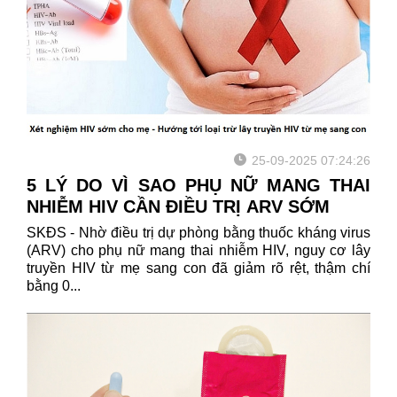
25-09-2025 07:24:26
5 LÝ DO VÌ SAO PHỤ NỮ MANG THAI
NHIỄM HIV CẦN ĐIỀU TRỊ ARV SỚM
SKĐS - Nhờ điều trị dự phòng bằng thuốc kháng virus
(ARV) cho phụ nữ mang thai nhiễm HIV, nguy cơ lây
truyền HIV từ mẹ sang con đã giảm rõ rệt, thậm chí
bằng 0...