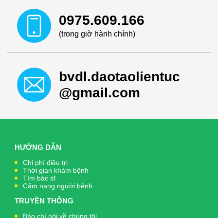
0975.609.166
(trong giờ hành chính)
bvdl.daotaolientuc
@gmail.com
HƯỚNG DẪN
Chi phí điều trị
Thời gian khám bệnh
Tìm bác sĩ
Cẩm nang người bệnh
TRUYỀN THÔNG
Báo chí nói về chúng tôi