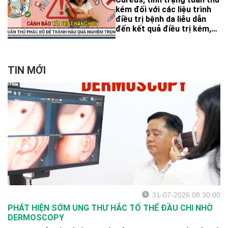
kém đối với các liệu trình
điều trị bệnh da liễu dẫn
đến kết quả điều trị kém,
điều trị không hiệu quả và
giảm chất lượng cuộc sống
của người bệnh.
TIN MỚI
31-07-2026 08:30:00
PHÁT HIỆN SỚM UNG THƯ HẮC TỐ THỂ ĐẦU CHI NHỜ
DERMOSCOPY