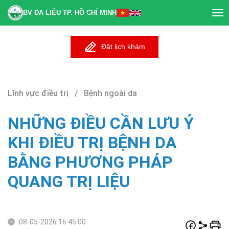
BV DA LIỄU TP. HỒ CHÍ MINH
Tog
nav
Đặt lịch khám
Lĩnh vực điều trị / Bệnh ngoài da
NHỮNG ĐIỀU CẦN LƯU Ý
KHI ĐIỀU TRỊ BỆNH DA
BẰNG PHƯƠNG PHÁP
QUANG TRỊ LIỆU
08-05-2026 16:45:00