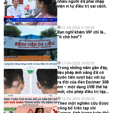
nhiều người đã phải nhập
viện vì tự điều trị sai cách.
21-04-2026 21:00:00
Bạn nghĩ khám VIP chỉ là…
“ít chờ hơn”?
17-04-2026 14:30:00
Trong những năm gần đây,
liệu pháp ánh sáng đã có
bước tiến vượt bậc với sự
ra đời của đèn Excimer 308
nm – một dạng UVB thế hệ
mới, cho phép điều trị tập
trung chính xác vào vùng
10-04-2026 20:00:00
da bệnh, nâng cao hiệu quả
Theo một nghiên cứu được
và hạn chế tác dụng phụ.
công bố trên tạp chí
Cureus, tình trạng tuân thủ