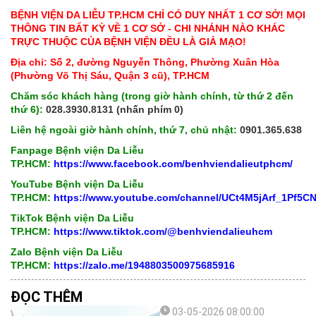
BỆNH VIỆN DA LIỄU TP.HCM CHỈ CÓ DUY NHẤT 1 CƠ SỞ! MỌI
THÔNG TIN BẤT KỲ VỀ 1 CƠ SỞ - CHI NHÁNH NÀO KHÁC
TRỰC THUỘC CỦA BỆNH VIỆN ĐỀU LÀ GIẢ MẠO!
Địa chỉ: Số 2, đường Nguyễn Thông, Phường Xuân Hòa
(Phường Võ Thị Sáu, Quận 3 cũ), TP.HCM
Chăm sóc khách hàng (trong giờ hành chính, từ thứ 2 đến
thứ 6):
028.3930.8131 (nhấn phím 0)
Liên hệ ngoài giờ hành chính, thứ 7, chủ nhật:
0901.365.638
Fanpage Bệnh viện Da Liễu
TP.HCM:
https://www.facebook.com/benhviendalieutphcm/
YouTube Bệnh viện Da Liễu
TP.HCM:
https://www.youtube.com/channel/UCt4M5jArf_1Pf5
TikTok Bệnh viện Da Liễu
TP.HCM:
https://www.tiktok.com/@benhviendalieuhcm
Zalo Bệnh viện Da Liễu
TP.HCM:
https://zalo.me/1948803500975685916
ĐỌC THÊM
03-05-2026 08:00:00