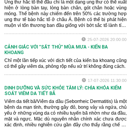
Ung thư hắc tố thể đầu chi là một dạng ung thư có thể xuất
hiện ở lòng bàn tay, lòng bàn chân, gót chân hoặc vùng
móng. Thể bệnh này chiếm đến trên 50% các trường hợp
ung thư tế bào hắc tố ở châu Á. Bệnh có thể bị phát hiện
muộn vì tổn thương ban đầu giống với bớt sắc tố lành tính
hoặc xuất huyết sau chấn thương.
25-07-2026 20:00:00
CẢNH GIÁC VỚI "SÁT THỦ" MÙA MƯA - KIẾN BA
KHOANG
Chỉ một lần tiếp xúc với dịch tiết của kiến ba khoang cũng
có thể gây viêm da, phỏng rộp nếu xử trí không đúng cách.
17-07-2026 11:30:00
DINH DƯỠNG VÀ SỨC KHỎE TÂM LÝ: CHÌA KHÓA KIỂM
SOÁT VIÊM DA TIẾT BÃ
Viêm da tiết bã/Viêm da dầu (Seborrheic Dermatitis) là một
bệnh da mạn tính, thường gây đỏ, bong vảy và ngứa, chủ
yếu ở những vùng da có nhiều tuyến bã nhờn như da đầu,
mặt và ngực. Mặc dù nguyên nhân chính xác chưa được
xác định, nhiều nghiên cứu gần đây cho thấy rằng chế độ
dinh dưỡng và sức khỏe tâm lý có thể ảnh hưởng đến