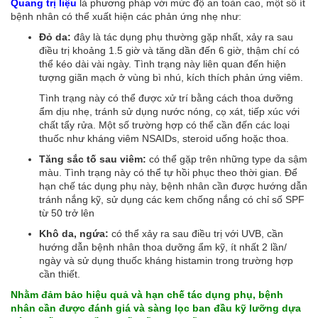
Quang trị liệu
là phương pháp với mức độ an toàn cao, một số ít
bệnh nhân có thể xuất hiện các phản ứng nhẹ như:
Đỏ da:
đây là tác dụng phụ thường gặp nhất, xảy ra sau
điều trị khoảng 1.5 giờ và tăng dần đến 6 giờ, thậm chí có
thể kéo dài vài ngày. Tình trạng này liên quan đến hiện
tượng giãn mạch ở vùng bì nhú, kích thích phản ứng viêm.
Tình trạng này có thể được xử trí bằng cách thoa dưỡng
ẩm dịu nhẹ, tránh sử dụng nước nóng, cọ xát, tiếp xúc với
chất tẩy rửa. Một số trường hợp có thể cần đến các loại
thuốc như kháng viêm NSAIDs, steroid uống hoặc thoa.
Tăng sắc tố sau viêm:
có thể gặp trên những type da sậm
màu. Tình trạng này có thể tự hồi phục theo thời gian. Để
hạn chế tác dụng phụ này, bệnh nhân cần được hướng dẫn
tránh nắng kỹ, sử dụng các kem chống nắng có chỉ số SPF
từ 50 trở lên
Khô da, ngứa:
có thể xảy ra sau điều trị với UVB, cần
hướng dẫn bệnh nhân thoa dưỡng ẩm kỹ, ít nhất 2 lần/
ngày và sử dụng thuốc kháng histamin trong trường hợp
cần thiết.
Nhằm đảm bảo hiệu quả và hạn chế tác dụng phụ, bệnh
nhân cần được đánh giá và sàng lọc ban đầu kỹ lưỡng dựa