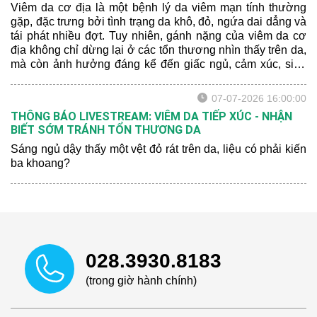
Viêm da cơ địa là một bệnh lý da viêm mạn tính thường
gặp, đặc trưng bởi tình trạng da khô, đỏ, ngứa dai dẳng và
tái phát nhiều đợt. Tuy nhiên, gánh nặng của viêm da cơ
địa không chỉ dừng lại ở các tổn thương nhìn thấy trên da,
mà còn ảnh hưởng đáng kể đến giấc ngủ, cảm xúc, sinh
hoạt hằng ngày và chất lượng cuộc sống của người bệnh.
07-07-2026 16:00:00
THÔNG BÁO LIVESTREAM: VIÊM DA TIẾP XÚC - NHẬN
BIẾT SỚM TRÁNH TỔN THƯƠNG DA
Sáng ngủ dậy thấy một vệt đỏ rát trên da, liệu có phải kiến
ba khoang?
028.3930.8183
(trong giờ hành chính)