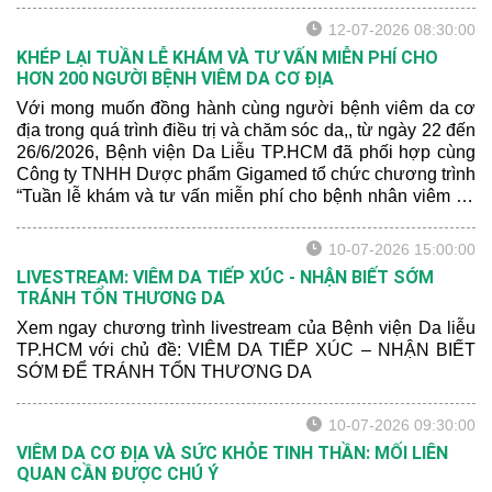
mức độ nghiêm trọng của bệnh.
12-07-2026 08:30:00
KHÉP LẠI TUẦN LỄ KHÁM VÀ TƯ VẤN MIỄN PHÍ CHO
HƠN 200 NGƯỜI BỆNH VIÊM DA CƠ ĐỊA
Với mong muốn đồng hành cùng người bệnh viêm da cơ
địa trong quá trình điều trị và chăm sóc da,, từ ngày 22 đến
26/6/2026, Bệnh viện Da Liễu TP.HCM đã phối hợp cùng
Công ty TNHH Dược phẩm Gigamed tổ chức chương trình
“Tuần lễ khám và tư vấn miễn phí cho bệnh nhân viêm da
cơ địa” tại Khoa Khám bệnh của bệnh viện.
10-07-2026 15:00:00
LIVESTREAM: VIÊM DA TIẾP XÚC - NHẬN BIẾT SỚM
TRÁNH TỔN THƯƠNG DA
Xem ngay chương trình livestream của Bệnh viện Da liễu
TP.HCM với chủ đề: VIÊM DA TIẾP XÚC – NHẬN BIẾT
SỚM ĐỂ TRÁNH TỔN THƯƠNG DA
10-07-2026 09:30:00
VIÊM DA CƠ ĐỊA VÀ SỨC KHỎE TINH THẦN: MỐI LIÊN
QUAN CẦN ĐƯỢC CHÚ Ý