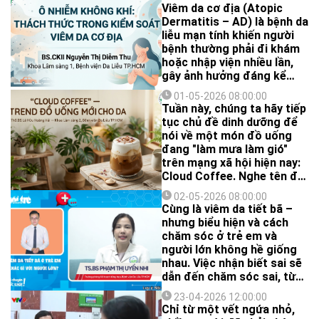
Viêm da cơ địa (Atopic
Dermatitis – AD) là bệnh da
liễu mạn tính khiến người
bệnh thường phải đi khám
hoặc nhập viện nhiều lần,
gây ảnh hưởng đáng kể
đến chất lượng cuộc sống.
01-05-2026 08:00:00
Các nghiên cứu gần đây
Tuần này, chúng ta hãy tiếp
cho thấy bệnh có liên quan
tục chủ đề dinh dưỡng để
đến yếu tố ô nhiễm và khí
nói về một món đồ uống
hậu.
đang "làm mưa làm gió"
trên mạng xã hội hiện nay:
Cloud Coffee. Nghe tên đã
thấy nhẹ nhàng, sảng
02-05-2026 08:00:00
khoái, rất hợp cho mùa hè.
Cùng là viêm da tiết bã –
Nhưng thực chất nó có gì
nhưng biểu hiện và cách
và có tốt cho chúng ta
chăm sóc ở trẻ em và
không?
người lớn không hề giống
nhau. Việc nhận biết sai sẽ
dẫn đến chăm sóc sai, từ
đó khiến bệnh dễ dai dẳng
23-04-2026 12:00:00
hơn.
Chỉ từ một vết ngứa nhỏ,