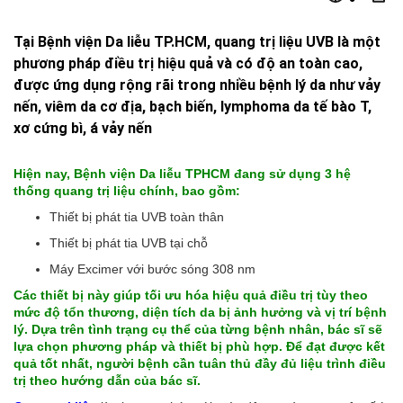
Tại Bệnh viện Da liễu TP.HCM, quang trị liệu UVB là một
phương pháp điều trị hiệu quả và có độ an toàn cao,
được ứng dụng rộng rãi trong nhiều bệnh lý da như vảy
nến, viêm da cơ địa, bạch biến, lymphoma da tế bào T,
xơ cứng bì, á vảy nến
Hiện nay, Bệnh viện Da liễu TPHCM đang sử dụng 3 hệ
thống quang trị liệu chính, bao gồm:
Thiết bị phát tia UVB toàn thân
Thiết bị phát tia UVB tại chỗ
Máy Excimer với bước sóng 308 nm
Các thiết bị này giúp tối ưu hóa hiệu quả điều trị tùy theo
mức độ tổn thương, diện tích da bị ảnh hưởng và vị trí bệnh
lý. Dựa trên tình trạng cụ thể của từng bệnh nhân, bác sĩ sẽ
lựa chọn phương pháp và thiết bị phù hợp. Để đạt được kết
quả tốt nhất, người bệnh cần tuân thủ đầy đủ liệu trình điều
trị theo hướng dẫn của bác sĩ.