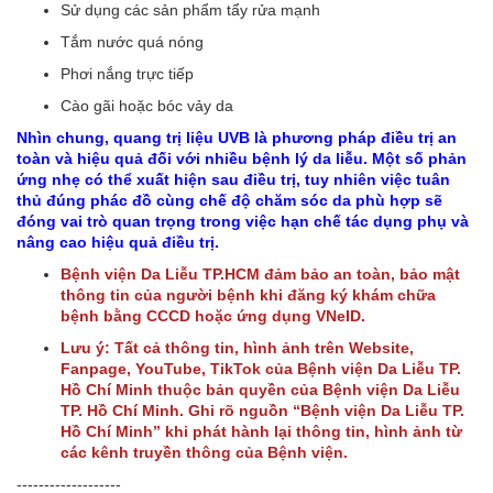
Sử dụng các sản phẩm tẩy rửa mạnh
Tắm nước quá nóng
Phơi nắng trực tiếp
Cào gãi hoặc bóc vảy da
Nhìn chung, quang trị liệu UVB là phương pháp điều trị an
toàn và hiệu quả đối với nhiều bệnh lý da liễu. Một số phản
ứng nhẹ có thể xuất hiện sau điều trị, tuy nhiên việc tuân
thủ đúng phác đồ cùng chế độ chăm sóc da phù hợp sẽ
đóng vai trò quan trọng trong việc hạn chế tác dụng phụ và
nâng cao hiệu quả điều trị.
Bệnh viện Da Liễu TP.HCM đảm bảo an toàn, bảo mật
thông tin của người bệnh khi đăng ký khám chữa
bệnh bằng CCCD hoặc ứng dụng VNeID.
Lưu ý: Tất cả thông tin, hình ảnh trên Website,
Fanpage, YouTube, TikTok của Bệnh viện Da Liễu TP.
Hồ Chí Minh thuộc bản quyền của Bệnh viện Da Liễu
TP. Hồ Chí Minh. Ghi rõ nguồn “Bệnh viện Da Liễu TP.
Hồ Chí Minh” khi phát hành lại thông tin, hình ảnh từ
các kênh truyền thông của Bệnh viện.
-------------------