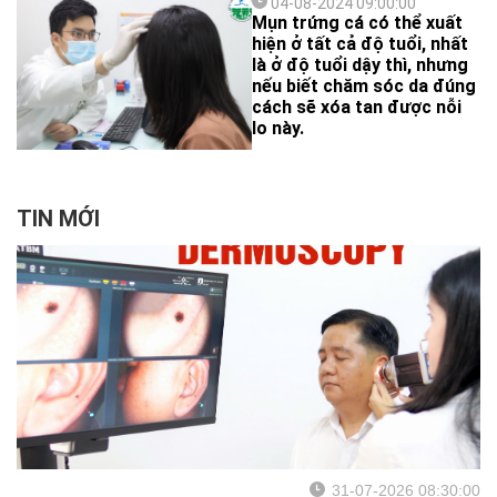
04-08-2024 09:00:00
trở lên, mời bạn cùng xem
Mụn trứng cá có thể xuất
nhé!
hiện ở tất cả độ tuổi, nhất
là ở độ tuổi dậy thì, nhưng
nếu biết chăm sóc da đúng
cách sẽ xóa tan được nỗi
lo này.
TIN MỚI
31-07-2026 08:30:00