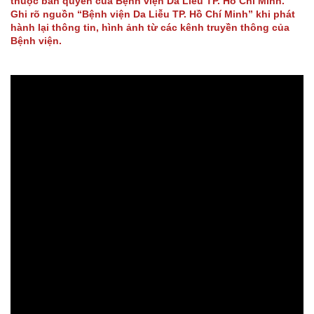
thuộc bản quyền của Bệnh viện Da Liễu TP. Hồ Chí Minh.
Ghi rõ nguồn “Bệnh viện Da Liễu TP. Hồ Chí Minh” khi phát
hành lại thông tin, hình ảnh từ các kênh truyền thông của
Bệnh viện.