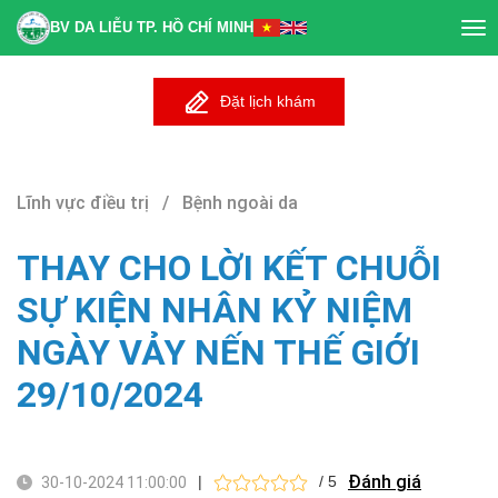
BV DA LIỄU TP. HỒ CHÍ MINH
Tog
nav
Đặt lịch khám
Lĩnh vực điều trị / Bệnh ngoài da
THAY CHO LỜI KẾT CHUỖI
SỰ KIỆN NHÂN KỶ NIỆM
NGÀY VẢY NẾN THẾ GIỚI
29/10/2024
Đánh giá
|
/ 5
30-10-2024 11:00:00