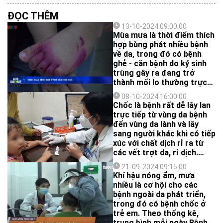
ĐỌC THÊM
13-10-2024 09:00:00
Mùa mưa là thời điểm thích
hợp bùng phát nhiều bệnh
về da, trong đó có bệnh
ghẻ - căn bệnh do ký sinh
trùng gây ra đang trở
thành mối lo thường trực
cho nhiều gia đình có trẻ
08-10-2024 16:00:00
nhỏ.
Chốc là bệnh rất dễ lây lan
trực tiếp từ vùng da bệnh
đến vùng da lành và lây
sang người khác khi có tiếp
xúc với chất dịch rỉ ra từ
các vết trợt da, rỉ dịch.
Bệnh thường lây truyền
21-09-2024 09:15:00
trong các trường học và
Khí hậu nóng ẩm, mưa
cơ sở chăm sóc trẻ em do
nhiều là cơ hội cho các
tình trạng đông đúc, dùng
bệnh ngoài da phát triển,
chung khăn lau, khăn trải
trong đó có bệnh chốc ở
giường, đồ chơi hoặc các
trẻ em. Theo thống kê,
vật dụng khác.
trung bình mỗi ngày Bệnh