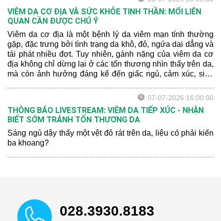
VIÊM DA CƠ ĐỊA VÀ SỨC KHỎE TINH THẦN: MỐI LIÊN
QUAN CẦN ĐƯỢC CHÚ Ý
Viêm da cơ địa là một bệnh lý da viêm mạn tính thường
gặp, đặc trưng bởi tình trạng da khô, đỏ, ngứa dai dẳng và
tái phát nhiều đợt. Tuy nhiên, gánh nặng của viêm da cơ
địa không chỉ dừng lại ở các tổn thương nhìn thấy trên da,
mà còn ảnh hưởng đáng kể đến giấc ngủ, cảm xúc, sinh
hoạt hằng ngày và chất lượng cuộc sống của người bệnh.
07-07-2026 16:00:00
THÔNG BÁO LIVESTREAM: VIÊM DA TIẾP XÚC - NHẬN
BIẾT SỚM TRÁNH TỔN THƯƠNG DA
Sáng ngủ dậy thấy một vệt đỏ rát trên da, liệu có phải kiến
ba khoang?
028.3930.8183