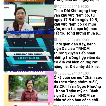
viện Da Liễu TP.HCM tiếp
17-09-2024 16:30:00
nhận khoảng 8 trẻ bị bệnh
Theo Đài Khí tượng thủy
chốc, trong đó có nhiều
văn khu vực Nam bộ, từ
trẻ bị tình trạng chốc lan ra
ngày 17-9 đến ngày 19-9,
nhiều nơi do bố mẹ chủ
khu vực Nam bộ có mưa
quan, tự điều trị tại nhà
vừa, mưa to, cục bộ mưa
bằng các phương pháp dân
rất to. Tổng lượng mưa phổ
gian.
biến 50-100mm, có nơi trên
31-08-2024 08:00:00
100mm.
Thời gian gần đây, bệnh
viện Da Liễu TP.HCM
thường xuyên tiếp nhận
những trường hợp viêm da
cơ địa với biến chứng rất
nặng nề. Điều này đã khiến
cho viêm da cơ địa vốn đã
08-08-2024 10:45:00
điều trị khó khăn, nay lại
Ở kỳ cuối series "Chăm sóc
còn khó khăn và thách
da theo từng nhóm tuổi",
thức hơn nữa.
BS.CKII Trần Ngọc Phương
- Khoa Thẩm mỹ da, Bệnh
viện Da Liễu TP.HCM sẽ
chia sẻ cho bạn cách chăm
sóc da ở người từ 60 tuổi