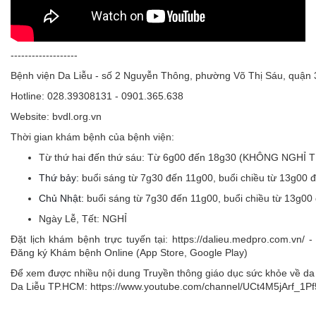
-------------------
Bệnh viện Da Liễu - số 2 Nguyễn Thông, phường Võ Thị Sáu, quận
Hotline: 028.39308131 - 0901.365.638
Website: bvdl.org.vn
Thời gian khám bệnh của bệnh viện:
Từ thứ hai đến thứ sáu:
Từ 6g00 đến 18g30 (KHÔNG NGHỈ 
Thứ bảy:
buổi sáng từ 7g30 đến 11g00, buổi chiều từ 13g00 
Chủ Nhật:
buổi sáng từ 7g30 đến 11g00, buổi chiều từ 13g00
Ngày Lễ, Tết:
NGHỈ
Đặt lịch khám bệnh trực tuyến tại: https://dalieu.medpro.com.vn
Đăng ký Khám bệnh Online (App Store, Google Play)
Để xem được nhiều nội dung Truyền thông giáo dục sức khỏe về da l
Da Liễu TP.HCM: https://www.youtube.com/channel/UCt4M5jArf