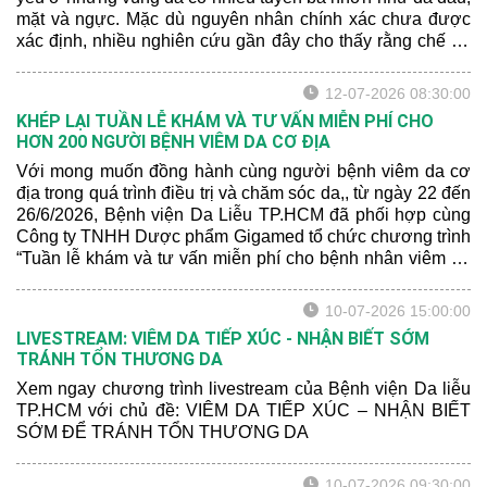
mặt và ngực. Mặc dù nguyên nhân chính xác chưa được
xác định, nhiều nghiên cứu gần đây cho thấy rằng chế độ
dinh dưỡng và sức khỏe tâm lý có thể ảnh hưởng đến
mức độ nghiêm trọng của bệnh.
12-07-2026 08:30:00
KHÉP LẠI TUẦN LỄ KHÁM VÀ TƯ VẤN MIỄN PHÍ CHO
HƠN 200 NGƯỜI BỆNH VIÊM DA CƠ ĐỊA
Với mong muốn đồng hành cùng người bệnh viêm da cơ
địa trong quá trình điều trị và chăm sóc da,, từ ngày 22 đến
26/6/2026, Bệnh viện Da Liễu TP.HCM đã phối hợp cùng
Công ty TNHH Dược phẩm Gigamed tổ chức chương trình
“Tuần lễ khám và tư vấn miễn phí cho bệnh nhân viêm da
cơ địa” tại Khoa Khám bệnh của bệnh viện.
10-07-2026 15:00:00
LIVESTREAM: VIÊM DA TIẾP XÚC - NHẬN BIẾT SỚM
TRÁNH TỔN THƯƠNG DA
Xem ngay chương trình livestream của Bệnh viện Da liễu
TP.HCM với chủ đề: VIÊM DA TIẾP XÚC – NHẬN BIẾT
SỚM ĐỂ TRÁNH TỔN THƯƠNG DA
10-07-2026 09:30:00