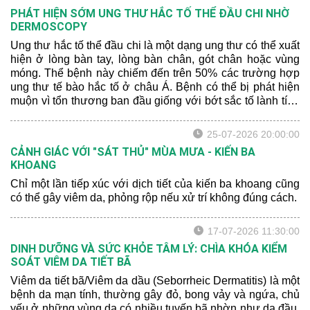
PHÁT HIỆN SỚM UNG THƯ HẮC TỐ THỂ ĐẦU CHI NHỜ
DERMOSCOPY
Ung thư hắc tố thể đầu chi là một dạng ung thư có thể xuất
hiện ở lòng bàn tay, lòng bàn chân, gót chân hoặc vùng
móng. Thể bệnh này chiếm đến trên 50% các trường hợp
ung thư tế bào hắc tố ở châu Á. Bệnh có thể bị phát hiện
muộn vì tổn thương ban đầu giống với bớt sắc tố lành tính
hoặc xuất huyết sau chấn thương.
25-07-2026 20:00:00
CẢNH GIÁC VỚI "SÁT THỦ" MÙA MƯA - KIẾN BA
KHOANG
Chỉ một lần tiếp xúc với dịch tiết của kiến ba khoang cũng
có thể gây viêm da, phỏng rộp nếu xử trí không đúng cách.
17-07-2026 11:30:00
DINH DƯỠNG VÀ SỨC KHỎE TÂM LÝ: CHÌA KHÓA KIỂM
SOÁT VIÊM DA TIẾT BÃ
Viêm da tiết bã/Viêm da dầu (Seborrheic Dermatitis) là một
bệnh da mạn tính, thường gây đỏ, bong vảy và ngứa, chủ
yếu ở những vùng da có nhiều tuyến bã nhờn như da đầu,