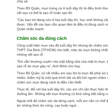
chia sẻ.
Theo BS Quân, mụn trứng cá ở tuổi dậy thì là điều bình th
vết sẹo có thể là sẹo rỗ hoặc sẹo lồi.
“Các bạn trẻ đang còn ở lứa tuổi dậy thì, học sinh không cầ
được. Vấn đề các bạn cần quan tâm là điều trị đúng cách v
Quân nhấn mạnh.
Chăm sóc da đúng cách
Cũng xuất hiện mụn vào độ tuổi dậy thì nhưng do chăm só
THPT Gia Định (TP.HCM) cho biết, mặc dù mụn không nhiều 
những vết sẹo rỗ.
“Em vẫn thường xuyên rửa mặt bằng sữa rửa mặt trị mụn, bê
sẹo rỗ do mụn gây ra”, Anh Minh cho hay.
Theo BS Quân, có rất nhiều em sau khi bị mụn đã phải sử
nhiên, thẩm mỹ là một quá trình dài và đòi hỏi người chăm 
chăm sóc mụn đúng cách là điều cần thiết.
Thực tế, đối với lứa tuổi dậy thì, các em chỉ cần thực hiệ
dưỡng ẩm. Những vết mụn thường có khả năng bắt nắng cao
Ngoài chế độ chăm sóc da đúng cách, mỗi em cần có chế đ
ăn những thức ăn nóng, cay hoặc ngọt…