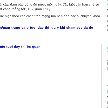
rái cây, đảm bảo uống đủ nước mỗi ngày, đặc biệt cần hạn chế sử
át căng thẳng tốt”, BS Quân lưu ý.
 thực hiện theo các cách trên mạng mà nên đến bác sĩ chuyên khoa
/mun-trung-ca-o-tuoi-day-thi-luu-y-khi-cham-soc-da-de-