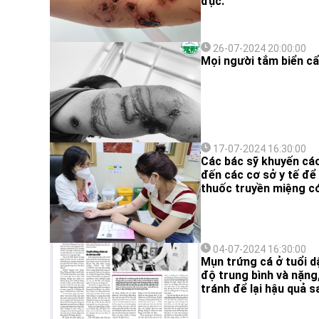
đục.
26-07-2024 20:00:00
Mọi người tắm biển cẩn
17-07-2024 16:30:00
Các bác sỹ khuyến cáo
đến các cơ sở y tế để
thuốc truyền miệng có 
04-07-2024 16:30:00
Mụn trứng cá ở tuổi dậ
độ trung bình và nặng
tránh để lại hậu quả s