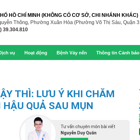
PHỐ HỒ CHÍ MINH (KHÔNG CÓ CƠ SỞ, CHI NHÁNH KHÁC)
 Nguyễn Thông, Phường Xuân Hòa (Phường Võ Thị Sáu, Quận 3
) 39.304.810
Dịch vụ
Hoạt động
Bệnh Vảy nến
Thông tin Cảnh báo
ẬY THÌ: LƯU Ý KHI CHĂM
I HẬU QUẢ SAU MỤN
Tư vấn chuyên môn bài viết
Nguyễn Duy Quân