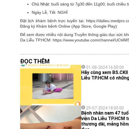
Chủ Nhật:
buổi sáng từ 7g30 đến 11g00, buổi chiều 
Ngày Lễ, Tết:
NGHỈ
Đặt lịch khám bệnh trực tuyến tại: https://dalieu.medpr
Đăng ký Khám bệnh Online (App Store, Google Play)
Để xem được nhiều nội dung Truyền thông giáo dục sức khỏe
Da Liễu TP.HCM: https://www.youtube.com/channel/UCt
ĐỌC THÊM
01-08-2024 16:00:00
Hãy cùng xem BS.CKII
Liễu TP.HCM có những 
29-07-2024 18:00:00
Bệnh nhân nam 47 tuổi
viện Da Liễu TP.HCM t
thương dài, mảng hồn