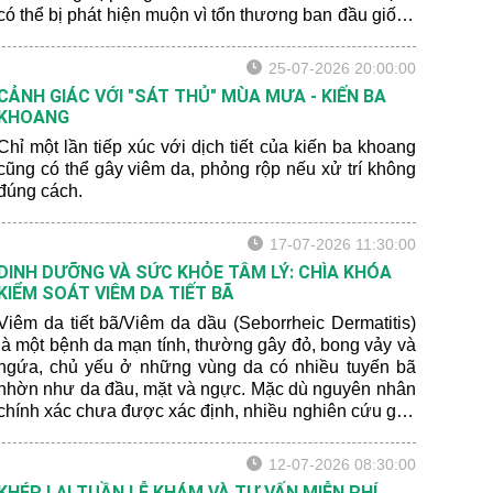
có thể bị phát hiện muộn vì tổn thương ban đầu giống
với bớt sắc tố lành tính hoặc xuất huyết sau chấn
thương.
25-07-2026 20:00:00
CẢNH GIÁC VỚI "SÁT THỦ" MÙA MƯA - KIẾN BA
KHOANG
Chỉ một lần tiếp xúc với dịch tiết của kiến ba khoang
cũng có thể gây viêm da, phỏng rộp nếu xử trí không
đúng cách.
17-07-2026 11:30:00
DINH DƯỠNG VÀ SỨC KHỎE TÂM LÝ: CHÌA KHÓA
KIỂM SOÁT VIÊM DA TIẾT BÃ
Viêm da tiết bã/Viêm da dầu (Seborrheic Dermatitis)
là một bệnh da mạn tính, thường gây đỏ, bong vảy và
ngứa, chủ yếu ở những vùng da có nhiều tuyến bã
nhờn như da đầu, mặt và ngực. Mặc dù nguyên nhân
chính xác chưa được xác định, nhiều nghiên cứu gần
đây cho thấy rằng chế độ dinh dưỡng và sức khỏe
tâm lý có thể ảnh hưởng đến mức độ nghiêm trọng
12-07-2026 08:30:00
của bệnh.
KHÉP LẠI TUẦN LỄ KHÁM VÀ TƯ VẤN MIỄN PHÍ