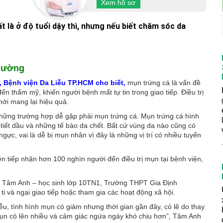
Xem hồ sơ
ất là ở độ tuổi dậy thì, nhưng nếu biết chăm sóc da
thường
Bệnh viện Da Liễu TP.HCM cho biết,
mụn trứng cá là vấn đề
ến thẩm mỹ, khiến người bệnh mất tự tin trong giao tiếp. Điều trị
ới mang lại hiệu quả.
những trường hợp dễ gặp phải mụn trứng cá. Mụn trứng cá hình
 tiết dầu và những tế bào da chết. Bất cứ vùng da nào cũng có
gực, vai là dễ bị mụn nhân vì đây là những vị trí có nhiều tuyến
 tiếp nhận hơn 100 nghìn người đến điều trị mụn tại bệnh viện,
n Tâm Anh – học sinh lớp 10TN1, Trường THPT Gia Định
ti và ngại giao tiếp hoặc tham gia các hoạt động xã hội.
u, tình hình mụn có giảm nhưng thời gian gần đây, có lẽ do thay
mụn có lên nhiều và cảm giác ngứa ngáy khó chịu hơn”, Tâm Anh