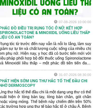
07-08-2026 10:00:00
PHÁC ĐỒ ĐIỀU TRỊ RỤNG TÓC Ở NỮ: KẾT HỢP
SPIRONOLACTONE & MINOXIDIL UỐNG LIỀU THẤP
LIỆU CÓ AN TOÀN?
Rụng tóc từ trước đến nay vẫn là nỗi lo lắng, làm suy
giảm sự tự tin và chất lượng cuộc sống của nhiều chị
em phụ nữ. Hiện nay, y học đã có bước tiến mới với
liệu pháp phối hợp bộ đôi thuốc uống Spironolactone
và Minoxidil liều thấp – một phác đồ tiên tiến đang
mang lại hiệu quả vượt trội. Hãy để bác sĩ da liễu
chia sẻ cho bạn một số thông tin mới nhất nhé:
31-07-2026 08:30:00
PHÁT HIỆN SỚM UNG THƯ HẮC TỐ THỂ ĐẦU CHI
NHỜ DERMOSCOPY
Ung thư hắc tố thể đầu chi là một dạng ung thư có thể
xuất hiện ở lòng bàn tay, lòng bàn chân, gót chân
hoặc vùng móng. Thể bệnh này chiếm đến trên 50%
các trường hợp ung thư tế bào hắc tố ở châu Á. Bệnh