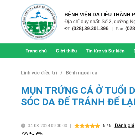
BỆNH VIỆN DA LIỄU THÀNH 
Địa chỉ duy nhất: Số 2, đường
(028).39.301.396
(028
ĐT:
|
Fax:
Trang chủ
Giới thiệu
Tin tức và Sự kiện
Lĩnh vực điều trị / Bệnh ngoài da
MỤN TRỨNG CÁ Ở TUỔI D
SÓC DA ĐỂ TRÁNH ĐỂ LẠ
Đánh giá
|
5 / 5
04-08-2024 09:00:00