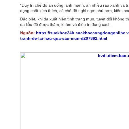
“Duy trì chế độ ăn uống lành mạnh, ăn nhiều rau xanh và t
dụng chất kích thích; có chế độ nghỉ ngơi phù hợp, kiểm so
Đặc biệt, khi da xuất hiện tình trạng mụn, tuyệt đối không
da liễu để được thăm, khám và điều trị đúng cách.
Nguồn:
https://suckhoe24h.suckhoecongdongonline.vn
tranh-de-lai-hau-qua-sau-mun-d207862.html