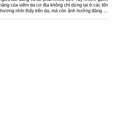
nặng của viêm da cơ địa không chỉ dừng lại ở các tổn
thương nhìn thấy trên da, mà còn ảnh hưởng đáng kể
đến giấc ngủ, cảm xúc, sinh hoạt hằng ngày và chất
lượng cuộc sống của người bệnh.