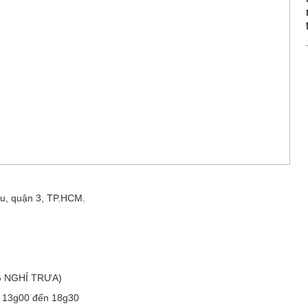
u, quận 3, TP.HCM.
G NGHỈ TRƯA)
ừ 13g00 đến 18g30