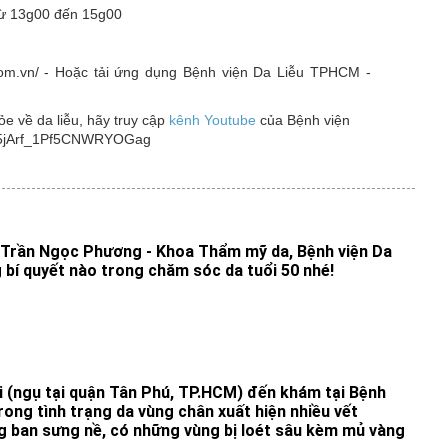
từ 13g00 đến 15g00
o.com.vn/ - Hoặc tải ứng dụng Bệnh viện Da Liễu TPHCM -
 về da liễu, hãy truy cập
kênh Youtube
của Bệnh viện
4M5jArf_1Pf5CNWRYOGag
 Trần Ngọc Phương - Khoa Thẩm mỹ da, Bệnh viện Da
bí quyết nào trong chăm sóc da tuổi 50 nhé!
 (ngụ tại quận Tân Phú, TP.HCM) đến khám tại Bệnh
rong tình trạng da vùng chân xuất hiện nhiều vết
g ban sưng nề, có những vùng bị loét sâu kèm mủ vàng