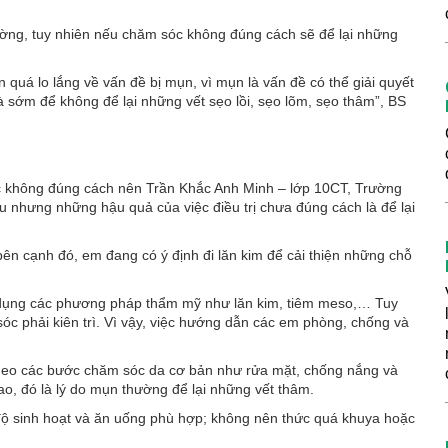
ường, tuy nhiên nếu chăm sóc không đúng cách sẽ để lại những
n quá lo lắng về vấn đề bị mụn, vì mụn là vấn đề có thể giải quyết
à sớm để không để lại những vết sẹo lồi, sẹo lõm, sẹo thâm”, BS
c không đúng cách nên Trần Khắc Anh Minh – lớp 10CT, Trường
nhưng những hậu quả của việc điều trị chưa đúng cách là để lại
n cạnh đó, em đang có ý định đi lăn kim để cải thiện những chỗ
 dụng các phương pháp thẩm mỹ như lăn kim, tiêm meso,… Tuy
sóc phải kiên trì. Vì vậy, việc hướng dẫn các em phòng, chống và
n theo các bước chăm sóc da cơ bản như rửa mặt, chống nắng và
, đó là lý do mụn thường để lại những vết thâm.
ộ sinh hoạt và ăn uống phù hợp; không nên thức quá khuya hoặc