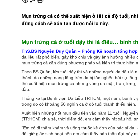
Mụn trứng cá có thể xuất hiện ở tất cả độ tuổi, nh
đúng cách sẽ xóa tan được nỗi lo này.
Mụn trứng cá ở tuổi dậy thì là điều… bình 
ThS.BS Nguyễn Duy Quân – Phòng Kế hoạch tổng hợp, 
da liễu rất phổ biến, gây khó chịu và gây ảnh hưởng nhiều đ
mụn trứng cá cần đúng phương pháp và kiên trì thực hiện m
Theo BS Quân, lứa tuổi dậy thì và những người da dầu là 
thành do những nang lông trên da bị tắc nghẽn bởi sự tăng
thể xuất hiện mụn trứng cá nhưng vùng da mặt, trán, lưng, n
dầu.
Thống kê tại Bệnh viện Da Liễu TP.HCM, một năm, bệnh viện
trong đó có khoảng 50 nghìn ca ở độ tuổi thanh thiếu niên.
Xuất hiện những nốt mụn đầu tiên vào năm 11 tuổi, Nguyễ
(TP.HCM) chia sẻ, thời điểm đó, em cảm thấy rất xấu hổ, tự 
“Em có đi thăm khám và uống thuốc kê đơn của bác sĩ da liễ
đổi giờ giấc sinh hoạt nên em cảm thấy bản thân đợt này 