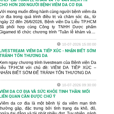
CHO HƠN 200 NGƯỜI BỆNH VIÊM DA CƠ ĐỊA
Với mong muốn đồng hành cùng người bệnh viêm da
cơ địa trong quá trình điều trị và chăm sóc da,, từ
ngày 22 đến 26/6/2026, Bệnh viện Da Liễu TP.HCM
đã phối hợp cùng Công ty TNHH Dược phẩm
Gigamed tổ chức chương trình “Tuần lễ khám và tư
vấn miễn phí cho bệnh nhân viêm da cơ địa” tại Khoa
Khám bệnh của bệnh viện.
10-07-2026 15:00:00
LIVESTREAM: VIÊM DA TIẾP XÚC - NHẬN BIẾT SỚM
TRÁNH TỔN THƯƠNG DA
Xem ngay chương trình livestream của Bệnh viện Da
liễu TP.HCM với chủ đề: VIÊM DA TIẾP XÚC –
NHẬN BIẾT SỚM ĐỂ TRÁNH TỔN THƯƠNG DA
10-07-2026 09:30:00
VIÊM DA CƠ ĐỊA VÀ SỨC KHỎE TINH THẦN: MỐI
LIÊN QUAN CẦN ĐƯỢC CHÚ Ý
Viêm da cơ địa là một bệnh lý da viêm mạn tính
thường gặp, đặc trưng bởi tình trạng da khô, đỏ,
ngứa dai dẳng và tái phát nhiều đợt. Tuy nhiên, gánh