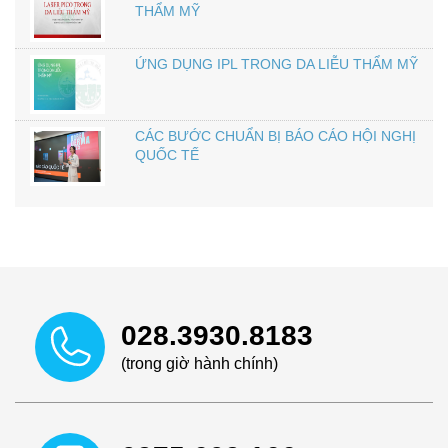
THẨM MỸ
ỨNG DỤNG IPL TRONG DA LIỄU THẨM MỸ
CÁC BƯỚC CHUẨN BỊ BÁO CÁO HỘI NGHỊ
QUỐC TẾ
028.3930.8183
(trong giờ hành chính)