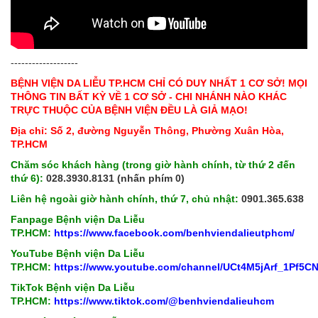
-------------------
BỆNH VIỆN DA LIỄU TP.HCM CHỈ CÓ DUY NHẤT 1 CƠ SỞ! MỌI
THÔNG TIN BẤT KỲ VỀ 1 CƠ SỞ - CHI NHÁNH NÀO KHÁC
TRỰC THUỘC CỦA BỆNH VIỆN ĐỀU LÀ GIẢ MẠO!
Địa chỉ: Số 2, đường Nguyễn Thông, Phường Xuân Hòa,
TP.HCM
Chăm sóc khách hàng (trong giờ hành chính, từ thứ 2 đến
thứ 6):
028.3930.8131 (nhấn phím 0)
Liên hệ ngoài giờ hành chính, thứ 7, chủ nhật:
0901.365.638
Fanpage Bệnh viện Da Liễu
TP.HCM:
https://www.facebook.com/benhviendalieutphcm/
YouTube Bệnh viện Da Liễu
TP.HCM:
https://www.youtube.com/channel/UCt4M5jArf_1Pf5
TikTok Bệnh viện Da Liễu
TP.HCM:
https://www.tiktok.com/@benhviendalieuhcm