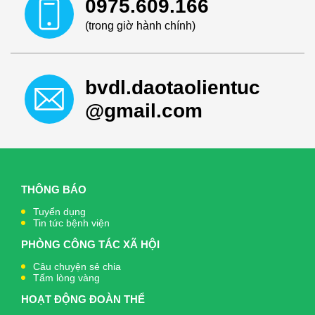
0975.609.166
(trong giờ hành chính)
bvdl.daotaolientuc
@gmail.com
THÔNG BÁO
Tuyển dụng
Tin tức bệnh viện
PHÒNG CÔNG TÁC XÃ HỘI
Câu chuyện sẻ chia
Tấm lòng vàng
HOẠT ĐỘNG ĐOÀN THỂ