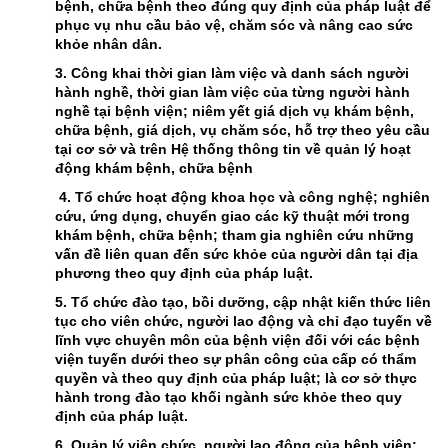
bệnh, chữa bệnh theo đúng quy định của pháp luật để
phục vụ nhu cầu bảo vệ, chăm sóc và nâng cao sức
khỏe nhân dân.
3. Công khai thời gian làm việc và danh sách người
hành nghề, thời gian làm việc của từng người hành
nghề tại bệnh viện; niêm yết giá dịch vụ khám bệnh,
chữa bệnh, giá dịch, vụ chăm sóc, hỗ trợ theo yêu cầu
tại cơ sở và trên Hệ thống thông tin về quản lý hoạt
động khám bệnh, chữa bệnh
4. Tổ chức hoạt động khoa học và công nghệ; nghiên
cứu, ứng dụng, chuyển giao các kỹ thuật mới trong
khám bệnh, chữa bệnh; tham gia nghiên cứu những
vấn đề liên quan đến sức khỏe của người dân tại địa
phương theo quy định của pháp luật.
5. Tổ chức đào tạo, bồi dưỡng, cập nhật kiến thức liên
tục cho viên chức, người lao động và chỉ đạo tuyến về
lĩnh vực chuyên môn của bệnh viện đối với các bệnh
viện tuyến dưới theo sự phân công của cấp có thẩm
quyền và theo quy định của pháp luật; là cơ sở thực
hành trong đào tạo khối ngành sức khỏe theo quy
định của pháp luật.
6. Quản lý viên chức, người lao động của bệnh viện: