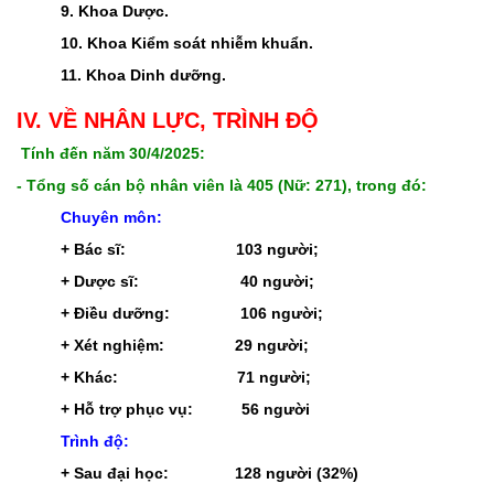
9. Khoa Dược.
10. Khoa Kiểm soát nhiễm khuẩn.
11. Khoa Dinh dưỡng.
IV. VỀ NHÂN LỰC, TRÌNH ĐỘ
Tính đến năm 30/4/2025:
- Tổng số cán bộ nhân viên là 405 (Nữ: 271), trong đó:
Chuyên môn:
+ Bác sĩ: 103 người;
+ Dược sĩ: 40 người;
+ Điều dưỡng: 106 người;
+ Xét nghiệm: 29 người;
+ Khác: 71 người;
+ Hỗ trợ phục vụ: 56 người
Trình độ:
+ Sau đại học: 128 người (32%)