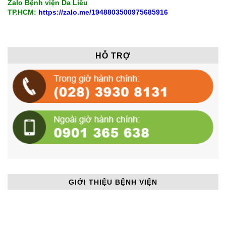
Zalo Bệnh viện Da Liễu
TP.HCM:
https://zalo.me/1948803500975685916
HỖ TRỢ
GIỚI THIỆU BỆNH VIỆN