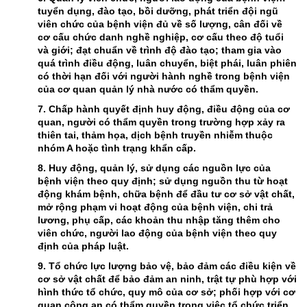
tuyển dụng, đào tạo, bồi dưỡng, phát triển đội ngũ
viên chức của bệnh viện đủ về số lượng, cân đối về
cơ cấu chức danh nghề nghiệp, cơ cấu theo độ tuổi
và giới; đạt chuẩn về trình độ đào tạo; tham gia vào
quá trình điều động, luân chuyển, biệt phái, luân phiên
có thời hạn đối với người hành nghề trong bệnh viện
của cơ quan quản lý nhà nước có thẩm quyền.
7. Chấp hành quyết định huy động, điều động của cơ
quan, người có thẩm quyền trong trường hợp xảy ra
thiên tai, thảm họa, dịch bệnh truyền nhiễm thuộc
nhóm A hoặc tình trạng khẩn cấp.
8. Huy động, quản lý, sử dụng các nguồn lực của
bệnh viện theo quy định; sử dụng nguồn thu từ hoạt
động khám bệnh, chữa bệnh để đầu tư cơ sở vật chất,
mở rộng phạm vi hoạt động của bệnh viện, chi trả
lương, phụ cấp, các khoản thu nhập tăng thêm cho
viên chức, người lao động của bệnh viện theo quy
định của pháp luật.
9. Tổ chức lực lượng bảo vệ, bảo đảm các điều kiện về
cơ sở vật chất để bảo đảm an ninh, trật tự phù hợp với
hình thức tổ chức, quy mô của cơ sở; phối hợp với cơ
quan công an có thẩm quyền trong việc tổ chức triển