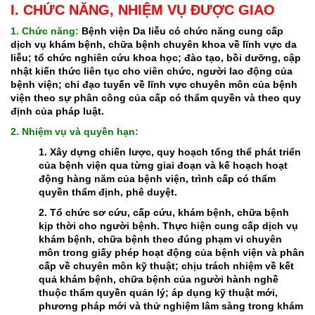
I. CHỨC NĂNG, NHIỆM VỤ ĐƯỢC GIAO
1. Chức năng:
Bệnh viện Da liễu có chức năng cung cấp
dịch vụ khám bệnh, chữa bệnh chuyên khoa về lĩnh vực da
liễu; tổ chức nghiên cứu khoa học; đào tạo, bồi dưỡng, cập
nhật kiến thức liên tục cho viên chức, người lao động của
bệnh viện; chỉ đạo tuyến về lĩnh vực chuyên môn của bệnh
viện theo sự phân công của cấp có thẩm quyền và theo quy
định của pháp luật.
2. Nhiệm vụ và quyền hạn:
1. Xây dựng chiến lược, quy hoạch tổng thể phát triển
của bệnh viện qua từng giai đoạn và kế hoạch hoạt
động hàng năm của bệnh viện, trình cấp có thẩm
quyền thẩm định, phê duyệt.
2. Tổ chức sơ cứu, cấp cứu, khám bệnh, chữa bệnh
kịp thời cho người bệnh. Thực hiện cung cấp dịch vụ
khám bệnh, chữa bệnh theo đúng phạm vi chuyên
môn trong giấy phép hoạt động của bệnh viện và phân
cấp về chuyên môn kỹ thuật; chịu trách nhiệm về kết
quả khám bệnh, chữa bệnh của người hành nghề
thuộc thẩm quyền quản lý; áp dụng kỹ thuật mới,
phương pháp mới và thử nghiệm lâm sàng trong khám