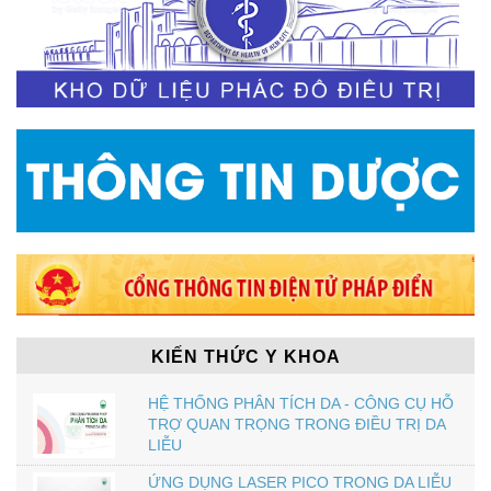
KIẾN THỨC Y KHOA
HỆ THỐNG PHÂN TÍCH DA - CÔNG CỤ HỖ
TRỢ QUAN TRỌNG TRONG ĐIỀU TRỊ DA
LIỄU
ỨNG DỤNG LASER PICO TRONG DA LIỄU