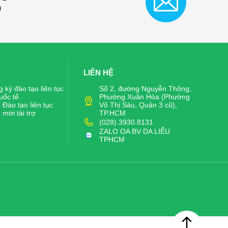
)
LIÊN HỆ
 ký đào tạo liên tục
Số 2, đường Nguyễn Thông,
uốc tế
Phường Xuân Hòa (Phường
Đào tạo liên tục
Võ Thị Sáu, Quận 3 cũ),
mời tài trợ
TP.HCM
(028).3930.8131
ZALO OA BV DA LIỄU
TPHCM