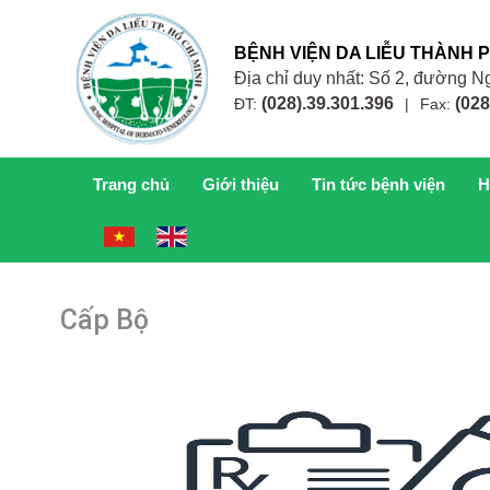
BỆNH VIỆN DA LIỄU THÀNH 
Địa chỉ duy nhất: Số 2, đường
(028).39.301.396
(028
ĐT:
|
Fax:
Trang chủ
Giới thiệu
Tin tức bệnh viện
H
Cấp Bộ