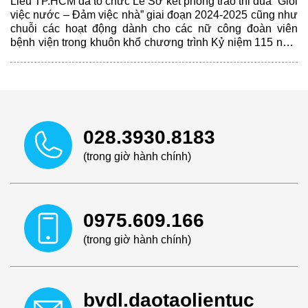
Liễu TP.HCM đã tổ chức Lễ Sơ kết phong trào thi đua “Giỏi
việc nước – Đảm việc nhà” giai đoạn 2024-2025 cũng như
chuỗi các hoạt động dành cho các nữ công đoàn viên
bệnh viện trong khuôn khổ chương trình Kỷ niệm 115 năm
ngày Quốc tế Phụ nữ (08/3/1910-08/3/2025) và 1985 năm
cuộc khởi nghĩa Hai Bà Trưng. Theo đó, Ban Chấp hành
Công đoàn Cơ sở Bệnh viện Da Liễu TP.HCM đã tuyên
dương khen thưởng 3 tập thể và 28 cá nhân tiêu biểu có
thành tích xuất sắc trong phong trào thi đua “Giỏi việc nước
– Đảm việc nhà” giai đoạn 2024-2025.
028.3930.8183
(trong giờ hành chính)
0975.609.166
(trong giờ hành chính)
bvdl.daotaolientuc