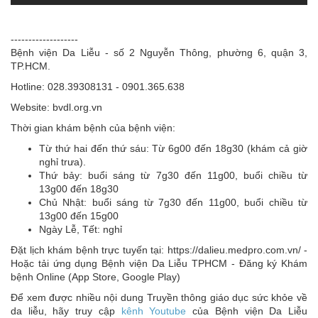
-------------------
Bệnh viện Da Liễu - số 2 Nguyễn Thông, phường 6, quận 3,
TP.HCM.
Hotline: 028.39308131 - 0901.365.638
Website: bvdl.org.vn
Thời gian khám bệnh của bệnh viện:
Từ thứ hai đến thứ sáu: Từ 6g00 đến 18g30 (khám cả giờ
nghỉ trưa).
Thứ bảy: buổi sáng từ 7g30 đến 11g00, buổi chiều từ
13g00 đến 18g30
Chủ Nhật: buổi sáng từ 7g30 đến 11g00, buổi chiều từ
13g00 đến 15g00
Ngày Lễ, Tết: nghỉ
Đặt lịch khám bệnh trực tuyến tại: https://dalieu.medpro.com.vn/ -
Hoặc tải ứng dụng Bệnh viện Da Liễu TPHCM - Đăng ký Khám
bệnh Online (App Store, Google Play)
Để xem được nhiều nội dung Truyền thông giáo dục sức khỏe về
da liễu, hãy truy cập
kênh Youtube
của Bệnh viện Da Liễu