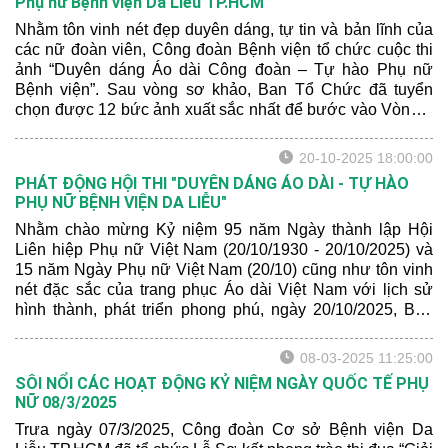
Phụ nữ Bệnh viện Da Liễu TP.HCM”
Nhằm tôn vinh nét đẹp duyên dáng, tự tin và bản lĩnh của
các nữ đoàn viên, Công đoàn Bệnh viện tổ chức cuộc thi
ảnh “Duyên dáng Áo dài Công đoàn – Tự hào Phụ nữ
Bệnh viện”. Sau vòng sơ khảo, Ban Tổ Chức đã tuyển
chọn được 12 bức ảnh xuất sắc nhất để bước vào Vòng 2
– Bình chọn trên Fanpage.
20-10-2025 18:00:00
PHÁT ĐỘNG HỘI THI "DUYÊN DÁNG ÁO DÀI - TỰ HÀO
PHỤ NỮ BỆNH VIỆN DA LIỄU"
Nhằm chào mừng Kỷ niệm 95 năm Ngày thành lập Hội
Liên hiệp Phụ nữ Việt Nam (20/10/1930 - 20/10/2025) và
15 năm Ngày Phụ nữ Việt Nam (20/10) cũng như tôn vinh
nét đặc sắc của trang phục Áo dài Việt Nam với lịch sử
hình thành, phát triển phong phú, ngày 20/10/2025, Ban
Chấp hành Công đoàn Bệnh viện Da Liễu TP.HCM đã trao
tặng 01 Bộ Áo dài đến mỗi nữ công đoàn viên hiện đang
08-03-2025 11:25:00
công tác tại Bệnh viện, đồng thời phát động Hội thi "Duyên
SÔI NỔI CÁC HOẠT ĐỘNG KỶ NIỆM NGÀY QUỐC TẾ PHỤ
dáng áo dài - Tự hào Phụ nữ Bệnh viện Da Liễu" đến toàn
NỮ 08/3/2025
thể tổ công đoàn.
Trưa ngày 07/3/2025, Công đoàn Cơ sở Bệnh viện Da