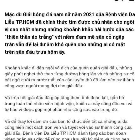
Mặc dù Giải bóng đá nam nữ năm 2021 của Bệnh viện Da
Liễu TP.HCM đã chính thức tìm được chủ nhân cho ngôi
vị cao nhất nhưng những khoảnh khắc hài hước của các
"thiên thần áo trắng" với niềm đam mê sân cỏ ngập
tràn vẫn để lại dư âm khó quên cho những ai có mặt
trên sân đấu trưa hôm ấy.
Khoảnh khắc đi đến ngôi vô địch của quán quân giải đấu, những
giây phút nghẹt thở theo từng đường bóng lăn và cả những sự cố
bất ngờ cười ra nước mắt của các tuyển thủ đã làm nên sự thành
công vượt ngoài mong đợi cho giải đấu.
Và trên hết giải đấu đã giúp tăng thêm tình đoàn kết, gắn bó
trong toàn thể nhân viên bệnh viện, khiến ai nấy cũng đều vui và
tự hào vì được góp một phần nhỏ công sức vào trong đó.
Và để thay lời cảm ơn của Ban tổ chức đến tất cả những ai đã
cống hiến một cách trọn vẹn và tuyệt vời vào sự thành công của
giải đấu, Bệnh viện Da Liễu TP.HCM dành tặng các bạn đoạn
video ngắn sau đây để cùng nhau lưu giữ kỷ niệm và cùng hẹn