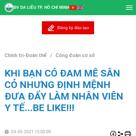
BV DA LIỄU TP. HỒ CHÍ MINH
Tog
nav
Đăng ký đào tạo
Chính trị-Đoàn thể / Công đoàn cơ sở
KHI BẠN CÓ ĐAM MÊ SÂN
CỎ NHƯNG ĐỊNH MỆNH
ĐƯA ĐẨY LÀM NHÂN VIÊN
Y TẾ...BE LIKE!!!
03-05-2021 15:00:00