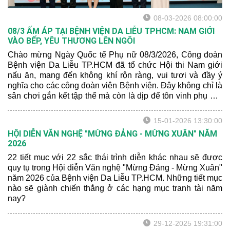
08-03-2026 08:00:00
08/3 ẤM ÁP TẠI BỆNH VIỆN DA LIỄU TPHCM: NAM GIỚI
VÀO BẾP, YÊU THƯƠNG LÊN NGÔI
Chào mừng Ngày Quốc tế Phụ nữ 08/3/2026, Công đoàn
Bệnh viện Da Liễu TP.HCM đã tổ chức Hội thi Nam giới
nấu ăn, mang đến không khí rộn ràng, vui tươi và đầy ý
nghĩa cho các công đoàn viên Bệnh viện. Đây không chỉ là
sân chơi gắn kết tập thể mà còn là dịp để tôn vinh phụ nữ,
lan tỏa tinh thần sẻ chia và bình đẳng trong gia đình và xã
hội.
15-01-2026 13:30:00
HỘI DIỄN VĂN NGHỆ "MỪNG ĐẢNG - MỪNG XUÂN" NĂM
2026
22 tiết mục với 22 sắc thái trình diễn khác nhau sẽ được
quy tụ trong Hội diễn Văn nghệ "Mừng Đảng - Mừng Xuân"
năm 2026 của Bệnh viện Da Liễu TP.HCM. Những tiết mục
nào sẽ giành chiến thắng ở các hạng mục tranh tài năm
nay?
29-12-2025 19:31:00