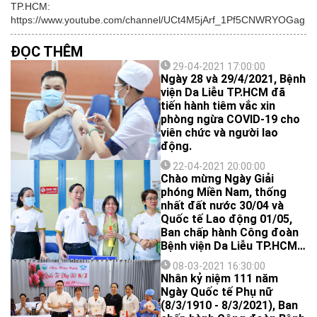
TP.HCM:
https://www.youtube.com/channel/UCt4M5jArf_1Pf5CNWRYOGag
ĐỌC THÊM
29-04-2021 17:00:00
Ngày 28 và 29/4/2021, Bệnh
viện Da Liễu TP.HCM đã
tiến hành tiêm vắc xin
phòng ngừa COVID-19 cho
viên chức và người lao
động.
22-04-2021 20:00:00
Chào mừng Ngày Giải
phóng Miền Nam, thống
nhất đất nước 30/04 và
Quốc tế Lao động 01/05,
Ban chấp hành Công đoàn
Bệnh viện Da Liễu TP.HCM
tổ chức giải bóng đá đôi
08-03-2021 16:30:00
nam nữ. Đây cũng là dịp để
Nhân kỷ niệm 111 năm
các đoàn viên công đoàn
Ngày Quốc tế Phụ nữ
rèn luyện sức khoẻ, tăng
(8/3/1910 - 8/3/2021), Ban
cường sự gắn bó với nhau