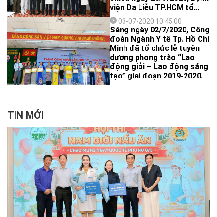
viện Da Liễu TP.HCM tổ
chức buổi nói chuyện
03-07-2020 10:45:00
chuyên đề “Tiếp cận bệnh
Sáng ngày 02/7/2020, Công
nhân hiệu quả - Lý giải từ
đoàn Ngành Y tế Tp. Hồ Chí
góc độ tâm lý học” với sự
Minh đã tổ chức lễ tuyên
trình bày của chuyên gia
dương phong trào “Lao
tâm lý GS.TS Huỳnh Văn
động giỏi – Lao động sáng
Sơn – Phó hiệu trưởng
tạo” giai đoạn 2019-2020.
trường Đại học Sư phạm
TP. HCM.
TIN MỚI