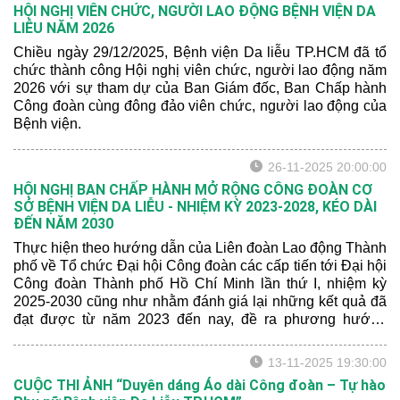
HỘI NGHỊ VIÊN CHỨC, NGƯỜI LAO ĐỘNG BỆNH VIỆN DA
LIỄU NĂM 2026
Chiều ngày 29/12/2025, Bệnh viện Da liễu TP.HCM đã tổ
chức thành công Hội nghị viên chức, người lao động năm
2026 với sự tham dự của Ban Giám đốc, Ban Chấp hành
Công đoàn cùng đông đảo viên chức, người lao động của
Bệnh viện.
26-11-2025 20:00:00
HỘI NGHỊ BAN CHẤP HÀNH MỞ RỘNG CÔNG ĐOÀN CƠ
SỞ BỆNH VIỆN DA LIỄU - NHIỆM KỲ 2023-2028, KÉO DÀI
ĐẾN NĂM 2030
Thực hiện theo hướng dẫn của Liên đoàn Lao động Thành
phố về Tổ chức Đại hội Công đoàn các cấp tiến tới Đại hội
Công đoàn Thành phố Hồ Chí Minh lần thứ I, nhiệm kỳ
2025-2030 cũng như nhằm đánh giá lại những kết quả đã
đạt được từ năm 2023 đến nay, đề ra phương hướng
nhiệm vụ nhiệm kỳ 2023 – 2028, kéo dài đến năm 2030,
chiều ngày 24/11/2025, Công đoàn Cơ sở (CĐCS) Bệnh
13-11-2025 19:30:00
viện Da Liễu TPHCM đã tổ chức Hội nghị Ban Chấp hành
CUỘC THI ẢNH “Duyên dáng Áo dài Công đoàn – Tự hào
mở rộng, nhiệm kỳ 2023 - 2028, kéo dài đến năm 2030.