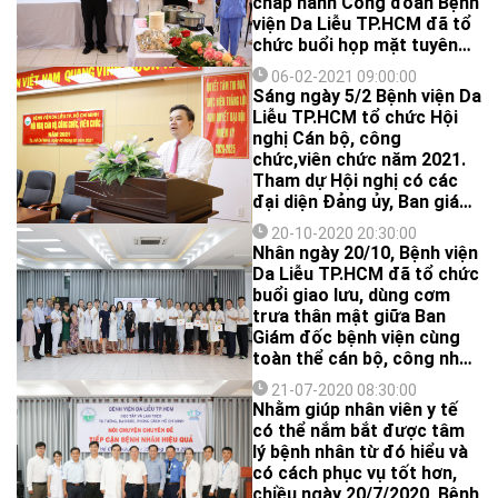
chấp hành Công đoàn Bệnh
nhằm hướng đến mục tiêu
viện Da Liễu TP.HCM đã tổ
đoàn kết và đưa Bệnh viện
chức buổi họp mặt tuyên
ngày càng phát triển.
dương những đóng góp
06-02-2021 09:00:00
của các chị em phụ nữ và
Sáng ngày 5/2 Bệnh viện Da
hội thi ẩm thực giữa các tổ
Liễu TP.HCM tổ chức Hội
công đoàn của bệnh viện.
nghị Cán bộ, công
chức,viên chức năm 2021.
Tham dự Hội nghị có các
đại diện Đảng ủy, Ban giám
đốc, các đoàn thể và đại
20-10-2020 20:30:00
diện 20 khoa/phòng trong
Nhân ngày 20/10, Bệnh viện
Bệnh viện.
Da Liễu TP.HCM đã tổ chức
buổi giao lưu, dùng cơm
trưa thân mật giữa Ban
Giám đốc bệnh viện cùng
toàn thể cán bộ, công nhân
viên chức người lao động.
21-07-2020 08:30:00
Nhằm giúp nhân viên y tế
có thể nắm bắt được tâm
lý bệnh nhân từ đó hiểu và
có cách phục vụ tốt hơn,
chiều ngày 20/7/2020, Bệnh