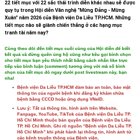
22 tiết mục với 22 sắc thái trình diễn khác nhau sẽ được
quy tụ trong Hội diễn Văn nghệ "Mừng Đảng - Mừng
Xuân" năm 2026 của Bệnh viện Da Liễu TP.HCM. Những
tiết mục nào sẽ giành chiến thắng ở các hạng mục
tranh tài năm nay?
Cùng theo dõi đến tiết mục cuối cùng của Hội diễn để biết
kết quả và đừng quên ủng hộ cũng như kêu gọi bình chọn
cho tiết mục bạn yêu thích nhất bằng cách nhấn like trực
tiếp vào bình luận (comment) tương ứng với mã số bình
chọn của tiết mục đó ngay dưới post livestream này, bạn
nha!
Bệnh viện Da Liễu TP.HCM đảm bảo an toàn, bảo mật
thông tin của người bệnh khi đăng ký khám chữa
bệnh bằng CCCD hoặc ứng dụng VNeID.
Lưu ý: Tất cả thông tin, hình ảnh trên Website,
Fanpage, YouTube, TikTok của Bệnh viện Da Liễu TP.
Hồ Chí Minh thuộc bản quyền của Bệnh viện Da Liễu
TP. Hồ Chí Minh. Ghi rõ nguồn “Bệnh viện Da Liễu TP.
Hồ Chí Minh” khi phát hành lại thông tin, hình ảnh từ
các kênh truyền thông của Bệnh viện.