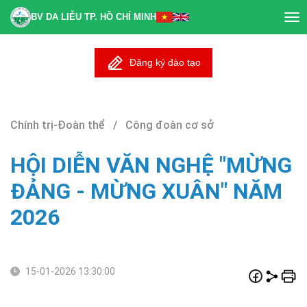
BV DA LIỄU TP. HỒ CHÍ MINH
Tog
nav
Đăng ký đào tạo
Chính trị-Đoàn thể / Công đoàn cơ sở
HỘI DIỄN VĂN NGHỆ "MỪNG
ĐẢNG - MỪNG XUÂN" NĂM
2026
15-01-2026 13:30:00