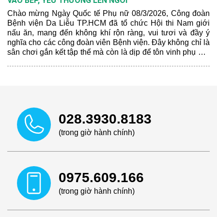
VÀO BẾP, YÊU THƯƠNG LÊN NGÔI
Chào mừng Ngày Quốc tế Phụ nữ 08/3/2026, Công đoàn
Bệnh viện Da Liễu TP.HCM đã tổ chức Hội thi Nam giới
nấu ăn, mang đến không khí rộn ràng, vui tươi và đầy ý
nghĩa cho các công đoàn viên Bệnh viện. Đây không chỉ là
sân chơi gắn kết tập thể mà còn là dịp để tôn vinh phụ nữ,
lan tỏa tinh thần sẻ chia và bình đẳng trong gia đình và xã
hội.
028.3930.8183
(trong giờ hành chính)
0975.609.166
(trong giờ hành chính)