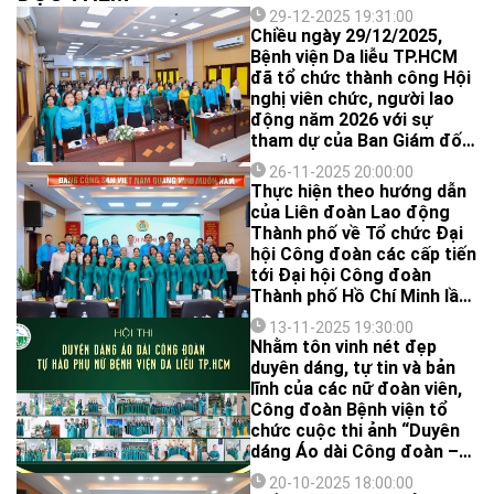
29-12-2025 19:31:00
Chiều ngày 29/12/2025,
Bệnh viện Da liễu TP.HCM
đã tổ chức thành công Hội
nghị viên chức, người lao
động năm 2026 với sự
tham dự của Ban Giám đốc,
Ban Chấp hành Công đoàn
26-11-2025 20:00:00
cùng đông đảo viên chức,
Thực hiện theo hướng dẫn
người lao động của Bệnh
của Liên đoàn Lao động
viện.
Thành phố về Tổ chức Đại
hội Công đoàn các cấp tiến
tới Đại hội Công đoàn
Thành phố Hồ Chí Minh lần
thứ I, nhiệm kỳ 2025-2030
13-11-2025 19:30:00
cũng như nhằm đánh giá lại
Nhằm tôn vinh nét đẹp
những kết quả đã đạt được
duyên dáng, tự tin và bản
từ năm 2023 đến nay, đề ra
lĩnh của các nữ đoàn viên,
phương hướng nhiệm vụ
Công đoàn Bệnh viện tổ
nhiệm kỳ 2023 – 2028, kéo
chức cuộc thi ảnh “Duyên
dài đến năm 2030, chiều
dáng Áo dài Công đoàn –
ngày 24/11/2025, Công
Tự hào Phụ nữ Bệnh viện”.
đoàn Cơ sở (CĐCS) Bệnh
20-10-2025 18:00:00
Sau vòng sơ khảo, Ban Tổ