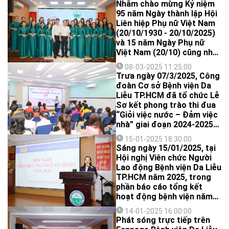
Nhằm chào mừng Kỷ niệm
viện Da Liễu TPHCM đã tổ
Chức đã tuyển chọn được
95 năm Ngày thành lập Hội
chức Hội nghị Ban Chấp
12 bức ảnh xuất sắc nhất
Liên hiệp Phụ nữ Việt Nam
hành mở rộng, nhiệm kỳ
để bước vào Vòng 2 – Bình
(20/10/1930 - 20/10/2025)
2023 - 2028, kéo dài đến
chọn trên Fanpage.
và 15 năm Ngày Phụ nữ
năm 2030.
Việt Nam (20/10) cũng như
tôn vinh nét đặc sắc của
08-03-2025 11:25:00
trang phục Áo dài Việt Nam
Trưa ngày 07/3/2025, Công
với lịch sử hình thành, phát
đoàn Cơ sở Bệnh viện Da
triển phong phú, ngày
Liễu TP.HCM đã tổ chức Lễ
20/10/2025, Ban Chấp hành
Sơ kết phong trào thi đua
Công đoàn Bệnh viện Da
“Giỏi việc nước – Đảm việc
Liễu TP.HCM đã trao tặng
nhà” giai đoạn 2024-2025
01 Bộ Áo dài đến mỗi nữ
cũng như chuỗi các hoạt
công đoàn viên hiện đang
15-01-2025 18:30:00
động dành cho các nữ
Sáng ngày 15/01/2025, tại
công tác tại Bệnh viện,
công đoàn viên bệnh viện
Hội nghị Viên chức Người
đồng thời phát động Hội
trong khuôn khổ chương
Lao động Bệnh viện Da Liễu
thi "Duyên dáng áo dài - Tự
trình Kỷ niệm 115 năm ngày
TP.HCM năm 2025, trong
hào Phụ nữ Bệnh viện Da
Quốc tế Phụ nữ
phần báo cáo tổng kết
Liễu" đến toàn thể tổ công
(08/3/1910-08/3/2025) và
hoạt động bệnh viện năm
đoàn.
1985 năm cuộc khởi nghĩa
2024, BS.CKII Nguyễn Thị
Hai Bà Trưng. Theo đó, Ban
14-01-2025 16:00:00
Phan Thúy - Giám đốc Bệnh
Phát sóng trực tiếp trên
Chấp hành Công đoàn Cơ
viện Da Liễu TP.HCM đã