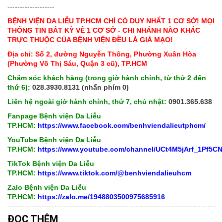
-------------------
BỆNH VIỆN DA LIỄU TP.HCM CHỈ CÓ DUY NHẤT 1 CƠ SỞ! MỌI
THÔNG TIN BẤT KỲ VỀ 1 CƠ SỞ - CHI NHÁNH NÀO KHÁC
TRỰC THUỘC CỦA BỆNH VIỆN ĐỀU LÀ GIẢ MẠO!
Địa chỉ: Số 2, đường Nguyễn Thông, Phường Xuân Hòa
(Phường Võ Thị Sáu, Quận 3 cũ), TP.HCM
Chăm sóc khách hàng (trong giờ hành chính, từ thứ 2 đến
thứ 6):
028.3930.8131 (nhấn phím 0)
Liên hệ ngoài giờ hành chính, thứ 7, chủ nhật:
0901.365.638
Fanpage Bệnh viện Da Liễu
TP.HCM:
https://www.facebook.com/benhviendalieutphcm/
YouTube Bệnh viện Da Liễu
TP.HCM:
https://www.youtube.com/channel/UCt4M5jArf_1Pf5
TikTok Bệnh viện Da Liễu
TP.HCM:
https://www.tiktok.com/@benhviendalieuhcm
Zalo Bệnh viện Da Liễu
TP.HCM:
https://zalo.me/1948803500975685916
ĐỌC THÊM