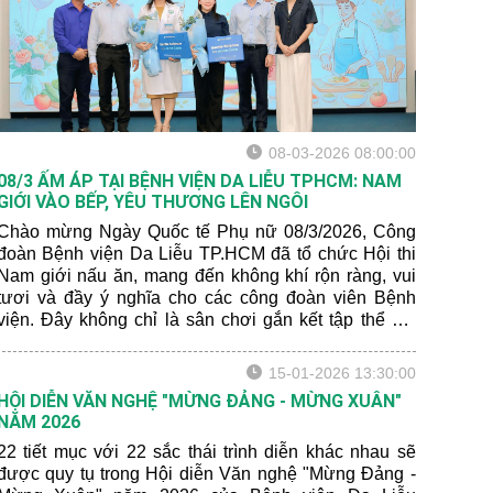
08-03-2026 08:00:00
08/3 ẤM ÁP TẠI BỆNH VIỆN DA LIỄU TPHCM: NAM
GIỚI VÀO BẾP, YÊU THƯƠNG LÊN NGÔI
Chào mừng Ngày Quốc tế Phụ nữ 08/3/2026, Công
đoàn Bệnh viện Da Liễu TP.HCM đã tổ chức Hội thi
Nam giới nấu ăn, mang đến không khí rộn ràng, vui
tươi và đầy ý nghĩa cho các công đoàn viên Bệnh
viện. Đây không chỉ là sân chơi gắn kết tập thể mà
còn là dịp để tôn vinh phụ nữ, lan tỏa tinh thần sẻ
chia và bình đẳng trong gia đình và xã hội.
15-01-2026 13:30:00
HỘI DIỄN VĂN NGHỆ "MỪNG ĐẢNG - MỪNG XUÂN"
NĂM 2026
22 tiết mục với 22 sắc thái trình diễn khác nhau sẽ
được quy tụ trong Hội diễn Văn nghệ "Mừng Đảng -