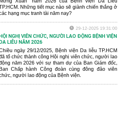
Mừng Xuân" năm 2026 của Bệnh viện Da Liễu
TP.HCM. Những tiết mục nào sẽ giành chiến thắng ở
các hạng mục tranh tài năm nay?
29-12-2025 19:31:00
HỘI NGHỊ VIÊN CHỨC, NGƯỜI LAO ĐỘNG BỆNH VIỆN
DA LIỄU NĂM 2026
Chiều ngày 29/12/2025, Bệnh viện Da liễu TP.HCM
đã tổ chức thành công Hội nghị viên chức, người lao
động năm 2026 với sự tham dự của Ban Giám đốc,
Ban Chấp hành Công đoàn cùng đông đảo viên
chức, người lao động của Bệnh viện.