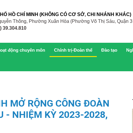
PHỐ HỒ CHÍ MINH (KHÔNG CÓ CƠ SỞ, CHI NHÁNH KHÁC)
 Nguyễn Thông, Phường Xuân Hòa (Phường Võ Thị Sáu, Quận 3
) 39.304.810
oạt động chuyên môn
Chính trị-Đoàn thể
Đào tạo
Ng
NH MỞ RỘNG CÔNG ĐOÀN
U - NHIỆM KỲ 2023-2028,