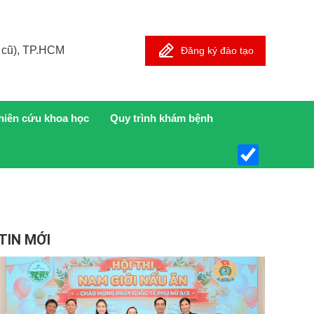
 cũ), TP.HCM
Đăng ký đào tạo
hiên cứu khoa học
Quy trình khám bệnh
TIN MỚI