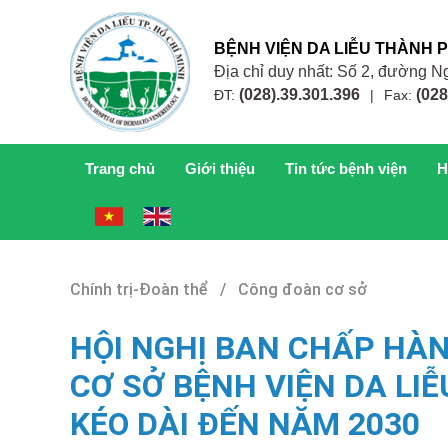
BỆNH VIỆN DA LIỄU THÀNH 
Địa chỉ duy nhất: Số 2, đường
(028).39.301.396
(028
ĐT:
|
Fax:
Trang chủ
Giới thiệu
Tin tức bệnh viện
H
Chính trị-Đoàn thể / Công đoàn cơ sở
HỘI NGHỊ BAN CHẤP HÀ
CƠ SỞ BỆNH VIỆN DA LIỄ
KÉO DÀI ĐẾN NĂM 2030