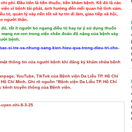
hi phí. Đầu tiên là tiền thuốc, tiền khám bệnh. Kế đó là các
 việc vì bệnh tái phát, ảnh hưởng đến mối quan hệ tình cảm,
rị, quản lý vảy nến tốt sẽ tự tin đi làm, giao tiếp xã hội,
ho người thân.
đó, rất ít người bỏ ngang điều trị hay tự ý sử dụng thuốc
 mạng nơ-ron trong việc chẩn đoán độ nặng của bệnh vảy
người bệnh.
ac-si-tre-va-nhung-sang-kien-hieu-qua-trong-dieu-tri-cho-
 mật thông tin của người bệnh khi đăng ký khám chữa bệnh
Fanpage, YouTube, TikTok của Bệnh viện Da Liễu TP. Hồ Chí
Hồ Chí Minh. Ghi rõ nguồn “Bệnh viện Da Liễu TP. Hồ Chí
ác kênh truyền thông của Bệnh viện.