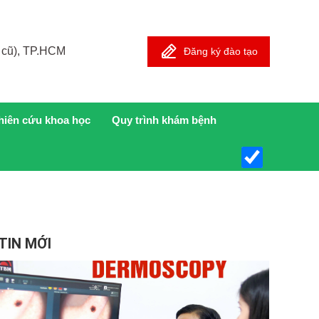
 cũ), TP.HCM
Đăng ký đào tạo
hiên cứu khoa học
Quy trình khám bệnh
TIN MỚI