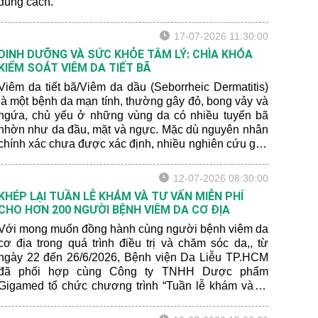
đúng cách.
17-07-2026 11:30:00
DINH DƯỠNG VÀ SỨC KHỎE TÂM LÝ: CHÌA KHÓA
KIỂM SOÁT VIÊM DA TIẾT BÃ
Viêm da tiết bã/Viêm da dầu (Seborrheic Dermatitis)
là một bệnh da mạn tính, thường gây đỏ, bong vảy và
ngứa, chủ yếu ở những vùng da có nhiều tuyến bã
nhờn như da đầu, mặt và ngực. Mặc dù nguyên nhân
chính xác chưa được xác định, nhiều nghiên cứu gần
đây cho thấy rằng chế độ dinh dưỡng và sức khỏe
tâm lý có thể ảnh hưởng đến mức độ nghiêm trọng
12-07-2026 08:30:00
của bệnh.
KHÉP LẠI TUẦN LỄ KHÁM VÀ TƯ VẤN MIỄN PHÍ
CHO HƠN 200 NGƯỜI BỆNH VIÊM DA CƠ ĐỊA
Với mong muốn đồng hành cùng người bệnh viêm da
cơ địa trong quá trình điều trị và chăm sóc da,, từ
ngày 22 đến 26/6/2026, Bệnh viện Da Liễu TP.HCM
đã phối hợp cùng Công ty TNHH Dược phẩm
Gigamed tổ chức chương trình “Tuần lễ khám và tư
vấn miễn phí cho bệnh nhân viêm da cơ địa” tại Khoa
Khám bệnh của bệnh viện.