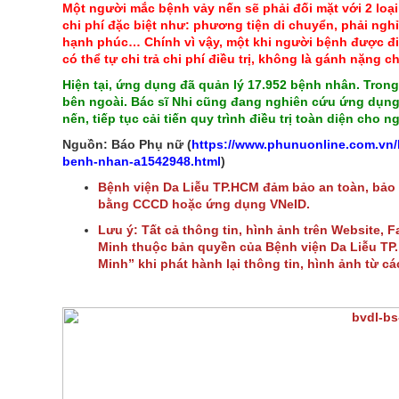
Một người mắc bệnh vảy nến sẽ phải đối mặt với 2 loại c
chi phí đặc biệt như: phương tiện di chuyển, phải nghỉ
hạnh phúc… Chính vì vậy, một khi người bệnh được điều t
có thể tự chi trả chi phí điều trị, không là gánh nặng c
Hiện tại, ứng dụng đã quản lý 17.952 bệnh nhân. Trong 
bên ngoài. Bác sĩ Nhi cũng đang nghiên cứu ứng dụng
nến, tiếp tục cải tiến quy trình điều trị toàn diện cho 
Nguồn: Báo Phụ nữ (
https://www.phunuonline.com.vn/b
benh-nhan-a1542948.html
)
Bệnh viện Da Liễu TP.HCM đảm bảo an toàn, bảo
bằng CCCD hoặc ứng dụng VNeID.
Lưu ý: Tất cả thông tin, hình ảnh trên Website, 
Minh thuộc bản quyền của Bệnh viện Da Liễu TP. 
Minh” khi phát hành lại thông tin, hình ảnh từ c