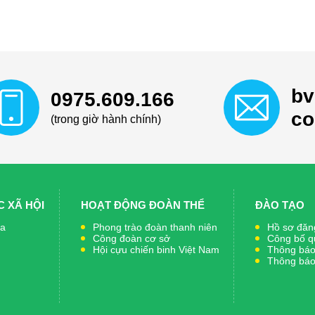
bv
0975.609.166
c
(trong giờ hành chính)
 XÃ HỘI
HOẠT ĐỘNG ĐOÀN THỂ
ĐÀO TẠO
ia
Phong trào đoàn thanh niên
Hồ sơ đăng
Công đoàn cơ sở
Công bố q
Hội cựu chiến binh Việt Nam
Thông báo 
Thông báo 