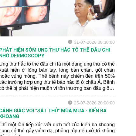
31-07-2026 08:30:00
PHÁT HIỆN SỚM UNG THƯ HẮC TỐ THỂ ĐẦU CHI
NHỜ DERMOSCOPY
Ung thư hắc tố thể đầu chi là một dạng ung thư có thể
xuất hiện ở lòng bàn tay, lòng bàn chân, gót chân
hoặc vùng móng. Thể bệnh này chiếm đến trên 50%
các trường hợp ung thư tế bào hắc tố ở châu Á. Bệnh
có thể bị phát hiện muộn vì tổn thương ban đầu giống
với bớt sắc tố lành tính hoặc xuất huyết sau chấn
thương.
25-07-2026 20:00:00
CẢNH GIÁC VỚI "SÁT THỦ" MÙA MƯA - KIẾN BA
KHOANG
Chỉ một lần tiếp xúc với dịch tiết của kiến ba khoang
cũng có thể gây viêm da, phỏng rộp nếu xử trí không