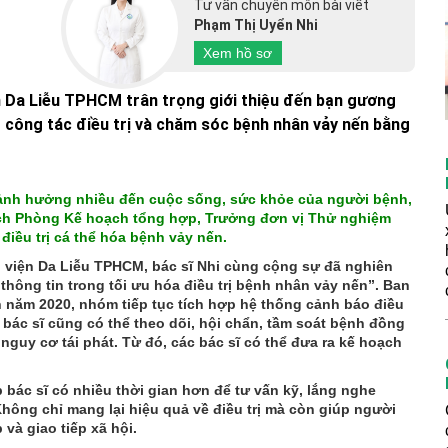
Tư vấn chuyên môn bài viết
Phạm Thị Uyển Nhi
Xem hồ sơ
n Da Liễu TPHCM trân trọng giới thiệu đến bạn gương
g công tác điều trị và chăm sóc bệnh nhân vảy nến bằng
ại ảnh hưởng nhiều đến cuộc sống, sức khỏe của người bệnh,
ch Phòng Kế hoạch tổng hợp, Trưởng đơn vị Thử nghiệm
điều trị cá thể hóa bệnh vảy nến.
viện Da Liễu TPHCM, bác sĩ Nhi cùng cộng sự đã nghiên
hông tin trong tối ưu hóa điều trị bệnh nhân vảy nến”. Ban
 năm 2020, nhóm tiếp tục tích hợp hệ thống cảnh báo điều
 bác sĩ cũng có thể theo dõi, hội chẩn, tầm soát bệnh đồng
nguy cơ tái phát. Từ đó, các bác sĩ có thể đưa ra kế hoạch
úp bác sĩ có nhiều thời gian hơn để tư vấn kỹ, lắng nghe
Không chỉ mang lại hiệu quả về điều trị mà còn giúp người
 và giao tiếp xã hội.