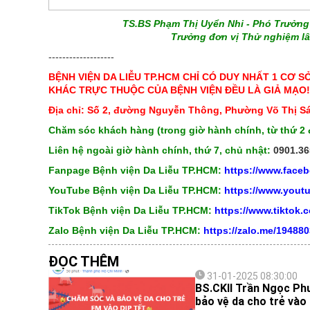
TS.BS Phạm Thị Uyển Nhi - Phó Trưởng
Trưởng đơn vị Thử nghiệm l
-------------------
BỆNH VIỆN DA LIỄU TP.HCM CHỈ CÓ DUY NHẤT 1 CƠ S
KHÁC TRỰC THUỘC CỦA BỆNH VIỆN ĐỀU LÀ GIẢ MẠO!
Địa chỉ: Số 2, đường Nguyễn Thông, Phường Võ Thị S
Chăm sóc khách hàng (trong giờ hành chính, từ thứ 2 
Liên hệ ngoài giờ hành chính, thứ 7, chủ nhật:
0901.36
Fanpage Bệnh viện Da Liễu TP.HCM:
https://www.face
YouTube Bệnh viện Da Liễu TP.HCM:
https://www.you
TikTok Bệnh viện Da Liễu TP.HCM:
https://www.tiktok
Zalo Bệnh viện Da Liễu TP.HCM:
https://zalo.me/19488
ĐỌC THÊM
31-01-2025 08:30:00
BS.CKII Trần Ngọc Phư
bảo vệ da cho trẻ vào