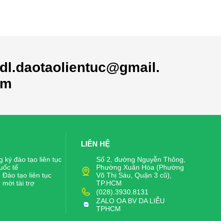
dl.daotaolientuc@gmail.
om
LIÊN HỆ
 ký đào tạo liên tục
Số 2, đường Nguyễn Thông,
uốc tế
Phường Xuân Hòa (Phường
Đào tạo liên tục
Võ Thị Sáu, Quận 3 cũ),
mời tài trợ
TP.HCM
(028).3930.8131
ZALO OA BV DA LIỄU
TPHCM