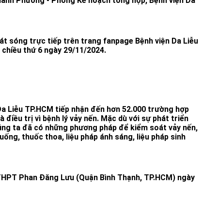
anh Phương - Phòng Kế hoạch tổng hợp, Bệnh viện Da
t sóng trực tiếp trên trang fanpage Bệnh viện Da Liễu
chiều thứ 6 ngày 29/11/2024.
Da Liễu TP.HCM tiếp nhận đến hơn 52.000 trường hợp
điều trị vì bệnh lý vảy nến. Mặc dù với sự phát triển
húng ta đã có những phương pháp để kiểm soát vảy nến,
ống, thuốc thoa, liệu pháp ánh sáng, liệu pháp sinh
 THPT Phan Đăng Lưu (Quận Bình Thạnh, TP.HCM) ngày