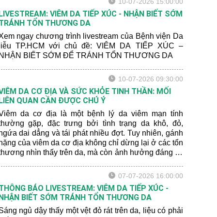
10-07-2026 15:00:00
LIVESTREAM: VIÊM DA TIẾP XÚC - NHẬN BIẾT SỚM
TRÁNH TỔN THƯƠNG DA
Xem ngay chương trình livestream của Bệnh viện Da
liễu TP.HCM với chủ đề: VIÊM DA TIẾP XÚC –
NHẬN BIẾT SỚM ĐỂ TRÁNH TỔN THƯƠNG DA
10-07-2026 09:30:00
VIÊM DA CƠ ĐỊA VÀ SỨC KHỎE TINH THẦN: MỐI
LIÊN QUAN CẦN ĐƯỢC CHÚ Ý
Viêm da cơ địa là một bệnh lý da viêm mạn tính
thường gặp, đặc trưng bởi tình trạng da khô, đỏ,
ngứa dai dẳng và tái phát nhiều đợt. Tuy nhiên, gánh
nặng của viêm da cơ địa không chỉ dừng lại ở các tổn
thương nhìn thấy trên da, mà còn ảnh hưởng đáng kể
đến giấc ngủ, cảm xúc, sinh hoạt hằng ngày và chất
lượng cuộc sống của người bệnh.
07-07-2026 16:00:00
THÔNG BÁO LIVESTREAM: VIÊM DA TIẾP XÚC -
NHẬN BIẾT SỚM TRÁNH TỔN THƯƠNG DA
Sáng ngủ dậy thấy một vệt đỏ rát trên da, liệu có phải