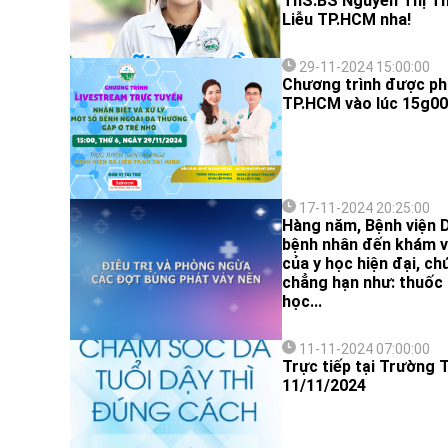
ThS.BS Nguyễn Thị Th
Liễu TP.HCM nha!
29-11-2024 15:00:00
Chương trình được phá
TP.HCM vào lúc 15g00 
17-11-2024 20:25:00
Hàng năm, Bệnh viện 
bệnh nhân đến khám và 
của y học hiện đại, c
chẳng hạn như: thuốc u
học...
11-11-2024 07:00:00
Trực tiếp tại Trường
11/11/2024