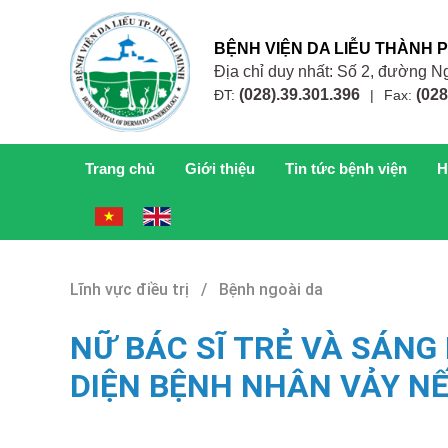
BỆNH VIỆN DA LIỄU THÀNH 
Địa chỉ duy nhất: Số 2, đường
(028).39.301.396
(028
ĐT:
|
Fax:
Trang chủ
Giới thiệu
Tin tức bệnh viện
H
Lĩnh vực điều trị / Bệnh ngoài da
NỮ BÁC SĨ TRẺ VÀ SÁNG 
DIỆN BỆNH NHÂN VẢY N