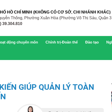
PHỐ HỒ CHÍ MINH (KHÔNG CÓ CƠ SỞ, CHI NHÁNH KHÁC)
 Nguyễn Thông, Phường Xuân Hòa (Phường Võ Thị Sáu, Quận 3
) 39.304.810
oạt động chuyên môn
Chính trị-Đoàn thể
Đào tạo
Ng
KIẾN GIÚP QUẢN LÝ TOÀN
ẾN