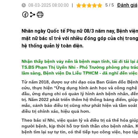
Đánh giá
|
5 / 5
08-03-2025 08:00:00
Nhân ngày Quốc tế Phụ nữ 08/3 năm nay, Bệnh việ
mặt nữ bác sĩ trẻ với nhiều đóng góp của chị tron
hệ thống quản lý toàn diện.
Nhận thấy bệnh vảy nến là bệnh mạn tính, tái đi tái l
TS.BS Phạm Thị Uyển Nhi - Phó Trưởng phòng phụ trá
lâm sàng, Bệnh viện Da Liễu TPHCM - đã nghĩ đến việc 
Từ năm 2018, được sự chỉ đạo của Ban Giám đốc Bệnh 
cứu, thực hiện “Ứng dụng hình ảnh học và công nghệ t
đầu, ứng dụng chỉ có quản lý hình ảnh bệnh nhân, đến
trị. Năm 2022 phát triển thêm hệ thống bảng điểm, giúp
mắc, cảnh báo điều trị cũng như phát hiện và tầm soát 
điều trị chính xác, hiệu quả hơn.
Theo bác sĩ Nhi, việc quản lý và điều trị cá thể hóa gi
người bệnh, kịp thời hỗ trợ tinh thần cho bệnh nhân. 
bệnh tìm lại sự tự tin, có thể tiếp tục công việc, học tập