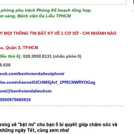
 phòng phụ trách Phòng Kế hoạch tổng hợp,
âm sàng, Bệnh viện Da Liễu TPHCM
Ở! MỌI THÔNG TIN BẤT KỲ VỀ 1 CƠ SỞ - CHI NHÁNH NÀO
áu, Quận 3, TP.HCM
đến thứ 6):
028.3930.8131 (nhấn phím 0)
5.638
book.com/benhviendalieutphcm/
tube.com/channel/UCt4M5jArf_1Pf5CNWRYOGag
.com/@benhviendalieuhcm
03500975685916
ơng sẽ "bật mí" cho bạn 5 bí quyết giúp chăm sóc và
 những ngày Tết, cùng xem nha!