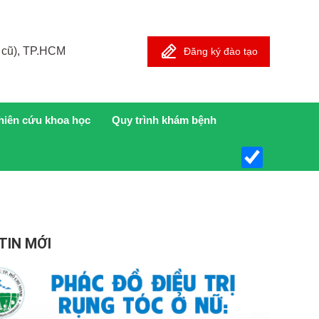
 cũ), TP.HCM
Đăng ký đào tạo
hiên cứu khoa học
Quy trình khám bệnh
TIN MỚI