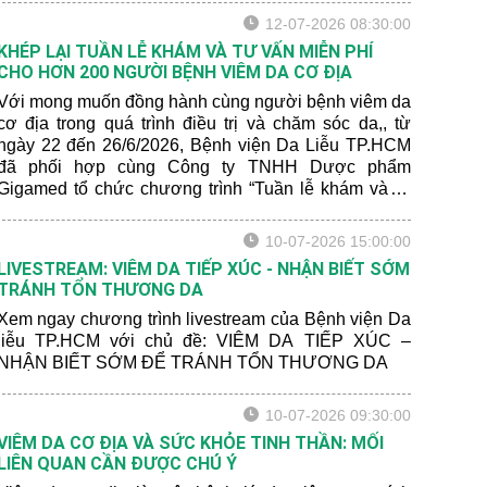
tâm lý có thể ảnh hưởng đến mức độ nghiêm trọng
12-07-2026 08:30:00
của bệnh.
KHÉP LẠI TUẦN LỄ KHÁM VÀ TƯ VẤN MIỄN PHÍ
CHO HƠN 200 NGƯỜI BỆNH VIÊM DA CƠ ĐỊA
Với mong muốn đồng hành cùng người bệnh viêm da
cơ địa trong quá trình điều trị và chăm sóc da,, từ
ngày 22 đến 26/6/2026, Bệnh viện Da Liễu TP.HCM
đã phối hợp cùng Công ty TNHH Dược phẩm
Gigamed tổ chức chương trình “Tuần lễ khám và tư
vấn miễn phí cho bệnh nhân viêm da cơ địa” tại Khoa
Khám bệnh của bệnh viện.
10-07-2026 15:00:00
LIVESTREAM: VIÊM DA TIẾP XÚC - NHẬN BIẾT SỚM
TRÁNH TỔN THƯƠNG DA
Xem ngay chương trình livestream của Bệnh viện Da
liễu TP.HCM với chủ đề: VIÊM DA TIẾP XÚC –
NHẬN BIẾT SỚM ĐỂ TRÁNH TỔN THƯƠNG DA
10-07-2026 09:30:00
VIÊM DA CƠ ĐỊA VÀ SỨC KHỎE TINH THẦN: MỐI
LIÊN QUAN CẦN ĐƯỢC CHÚ Ý