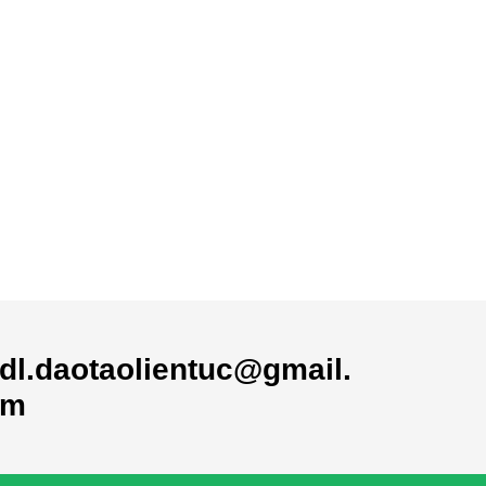
dl.daotaolientuc@gmail.
om