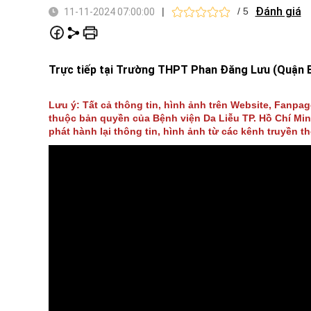
Đánh giá
|
/ 5
11-11-2024 07:00:00
Trực tiếp tại Trường THPT Phan Đăng Lưu (Quận 
Lưu ý: Tất cả thông tin, hình ảnh trên Website, Fanpa
thuộc bản quyền của Bệnh viện Da Liễu TP. Hồ Chí Min
phát hành lại thông tin, hình ảnh từ các kênh truyền t