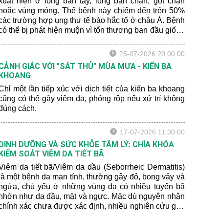
xuất hiện ở lòng bàn tay, lòng bàn chân, gót chân
hoặc vùng móng. Thể bệnh này chiếm đến trên 50%
các trường hợp ung thư tế bào hắc tố ở châu Á. Bệnh
có thể bị phát hiện muộn vì tổn thương ban đầu giống
với bớt sắc tố lành tính hoặc xuất huyết sau chấn
thương.
25-07-2026 20:00:00
CẢNH GIÁC VỚI "SÁT THỦ" MÙA MƯA - KIẾN BA
KHOANG
Chỉ một lần tiếp xúc với dịch tiết của kiến ba khoang
cũng có thể gây viêm da, phỏng rộp nếu xử trí không
đúng cách.
17-07-2026 11:30:00
DINH DƯỠNG VÀ SỨC KHỎE TÂM LÝ: CHÌA KHÓA
KIỂM SOÁT VIÊM DA TIẾT BÃ
Viêm da tiết bã/Viêm da dầu (Seborrheic Dermatitis)
là một bệnh da mạn tính, thường gây đỏ, bong vảy và
ngứa, chủ yếu ở những vùng da có nhiều tuyến bã
nhờn như da đầu, mặt và ngực. Mặc dù nguyên nhân
chính xác chưa được xác định, nhiều nghiên cứu gần
đây cho thấy rằng chế độ dinh dưỡng và sức khỏe