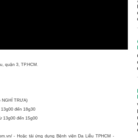
u, quận 3, TP.HCM.
G NGHỈ TRƯA)
ừ 13g00 đến 18g30
từ 13g00 đến 15g00
o.com.vn/ - Hoặc tải ứng dụng Bệnh viện Da Liễu TPHCM -