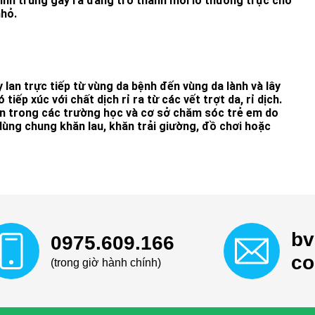
sinh trùng gây ra đang trở thành mối lo thường trực cho
nhỏ.
y lan trực tiếp từ vùng da bệnh đến vùng da lành và lây
tiếp xúc với chất dịch rỉ ra từ các vết trợt da, rỉ dịch.
n trong các trường học và cơ sở chăm sóc trẻ em do
dùng chung khăn lau, khăn trải giường, đồ chơi hoặc
bv
0975.609.166
c
(trong giờ hành chính)