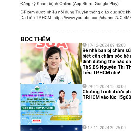
Đăng ký Khám bệnh Online (App Store, Google Play)
Để xem được nhiều nội dung Truyền thông giáo dục sức khỏe
Da Liễu TP.HCM: https://www.youtube.com/channel/UCt
ĐỌC THÊM
17-12-2024 09:45:00
Bé nhà bạn bị chàm sữ
biết cần chăm sóc bé 
dinh dưỡng thế nào c
ThS.BS Nguyễn Thị Th
Liễu TP.HCM nha!
29-11-2024 15:00:00
Chương trình được phá
TP.HCM vào lúc 15g00 
17-11-2024 20:25:00