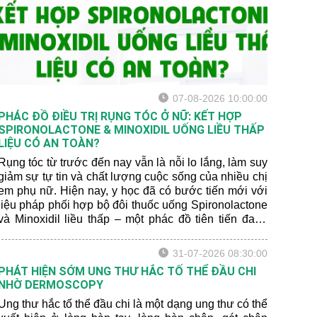
07-08-2026 10:00:00
PHÁC ĐỒ ĐIỀU TRỊ RỤNG TÓC Ở NỮ: KẾT HỢP
SPIRONOLACTONE & MINOXIDIL UỐNG LIỀU THẤP
LIỆU CÓ AN TOÀN?
Rụng tóc từ trước đến nay vẫn là nỗi lo lắng, làm suy
giảm sự tự tin và chất lượng cuộc sống của nhiều chị
em phụ nữ. Hiện nay, y học đã có bước tiến mới với
liệu pháp phối hợp bộ đôi thuốc uống Spironolactone
và Minoxidil liều thấp – một phác đồ tiên tiến đang
mang lại hiệu quả vượt trội. Hãy để bác sĩ da liễu
chia sẻ cho bạn một số thông tin mới nhất nhé:
31-07-2026 08:30:00
PHÁT HIỆN SỚM UNG THƯ HẮC TỐ THỂ ĐẦU CHI
NHỜ DERMOSCOPY
Ung thư hắc tố thể đầu chi là một dạng ung thư có thể