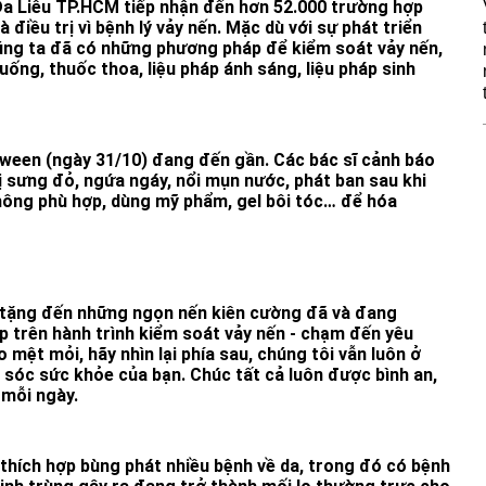
Da Liễu TP.HCM tiếp nhận đến hơn 52.000 trường hợp
điều trị vì bệnh lý vảy nến. Mặc dù với sự phát triển
húng ta đã có những phương pháp để kiểm soát vảy nến,
ống, thuốc thoa, liệu pháp ánh sáng, liệu pháp sinh
oween (ngày 31/10) đang đến gần. Các bác sĩ cảnh báo
ị sưng đỏ, ngứa ngáy, nổi mụn nước, phát ban sau khi
hông phù hợp, dùng mỹ phẩm, gel bôi tóc… để hóa
tặng đến những ngọn nến kiên cường đã và đang
 trên hành trình kiểm soát vảy nến - chạm đến yêu
 mệt mỏi, hãy nhìn lại phía sau, chúng tôi vẫn luôn ở
 sóc sức khỏe của bạn. Chúc tất cả luôn được bình an,
 mỗi ngày.
thích hợp bùng phát nhiều bệnh về da, trong đó có bệnh