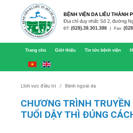
BỆNH VIỆN DA LIỄU THÀNH 
Địa chỉ duy nhất: Số 2, đường
(028).39.301.396
(028
ĐT:
|
Fax:
Trang chủ
Giới thiệu
Tin tức bệnh viện
H
Lĩnh vực điều trị / Bệnh ngoài da
CHƯƠNG TRÌNH TRUYỀN 
TUỔI DẬY THÌ ĐÚNG CÁC