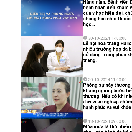
Hàng năm, Bệnh viện 
bệnh nhân đến khám và 
của y học hiện đại, c
chẳng hạn như: thuốc u
học...
30-10-2024 17:00:00
Lễ hội hóa trang Hall
nhiều trường hợp da b
sử dụng trang phục k
trang.
30-10-2024 11:00:00
Phóng sự này thương 
không ngừng bước tiếp
thương. Nếu có khi nào
đây vì sự nghiệp chăm
hạnh phúc và vui khỏe
13-10-2024 09:00:00
Mùa mưa là thời điểm 