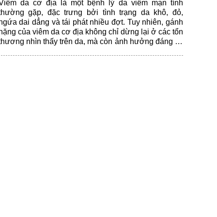
Viêm da cơ địa là một bệnh lý da viêm mạn tính
thường gặp, đặc trưng bởi tình trạng da khô, đỏ,
ngứa dai dẳng và tái phát nhiều đợt. Tuy nhiên, gánh
nặng của viêm da cơ địa không chỉ dừng lại ở các tổn
thương nhìn thấy trên da, mà còn ảnh hưởng đáng kể
đến giấc ngủ, cảm xúc, sinh hoạt hằng ngày và chất
lượng cuộc sống của người bệnh.