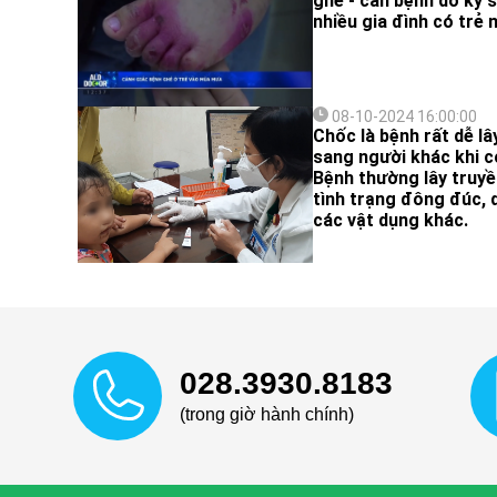
ghẻ - căn bệnh do ký 
nhiều gia đình có trẻ 
08-10-2024 16:00:00
Chốc là bệnh rất dễ lâ
sang người khác khi có 
Bệnh thường lây truyề
tình trạng đông đúc, 
các vật dụng khác.
028.3930.8183
(trong giờ hành chính)