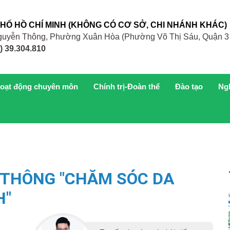
PHỐ HỒ CHÍ MINH (KHÔNG CÓ CƠ SỞ, CHI NHÁNH KHÁC)
 Nguyễn Thông, Phường Xuân Hòa (Phường Võ Thị Sáu, Quận 3
) 39.304.810
oạt động chuyên môn
Chính trị-Đoàn thể
Đào tạo
Ng
THÔNG "CHĂM SÓC DA
H"