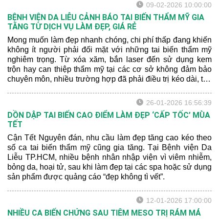
09-02-2026 10:00:00
BỆNH VIỆN DA LIỄU CẢNH BÁO TAI BIẾN THẨM MỸ GIA
TĂNG TỪ DỊCH VỤ LÀM ĐẸP, GIÁ RẺ
Mong muốn làm đẹp nhanh chóng, chi phí thấp đang khiến
không ít người phải đối mặt với những tai biến thẩm mỹ
nghiêm trọng. Từ xóa xăm, bắn laser đến sử dụng kem
trộn hay can thiệp thẩm mỹ tại các cơ sở không đảm bảo
chuyên môn, nhiều trường hợp đã phải điều trị kéo dài, tốn
kém và chịu ảnh hưởng lâu dài về sức khỏe lẫn tâm lý.
26-01-2026 16:56:39
DỒN DẬP TAI BIẾN CAO ĐIỂM LÀM ĐẸP ‘CẤP TỐC’ MÙA
TẾT
Cận Tết Nguyên đán, nhu cầu làm đẹp tăng cao kéo theo
số ca tai biến thẩm mỹ cũng gia tăng. Tại Bệnh viện Da
Liễu TP.HCM, nhiều bệnh nhân nhập viện vì viêm nhiễm,
bỏng da, hoại tử, sau khi làm đẹp tại các spa hoặc sử dụng
sản phẩm được quảng cáo “đẹp không tì vết”.
12-01-2026 17:00:00
NHIỀU CA BIẾN CHỨNG SAU TIÊM MESO TRỊ RÁM MÁ