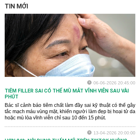
TIN MỚI
06-06-2026 20:45:00
TIÊM FILLER SAI CÓ THỂ MÙ MẮT VĨNH VIỄN SAU VÀI
PHÚT
Bác sĩ cảnh báo tiêm chất làm đầy sai kỹ thuật có thể gây
tắc mạch máu vùng mặt, khiến người làm đẹp bị hoại tử da
hoặc mù lòa vĩnh viễn chỉ sau 10 đến 15 phút.
13-04-2026 20:00:00