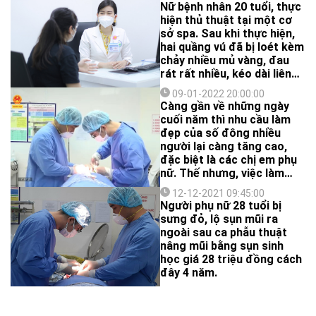
TP.HCM điều trị tai biến da
Nữ bệnh nhân 20 tuổi, thực
do sử dụng mỹ phẩm không
hiện thủ thuật tại một cơ
rõ nguồn gốc.
sở spa. Sau khi thực hiện,
hai quầng vú đã bị loét kèm
chảy nhiều mủ vàng, đau
rát rất nhiều, kéo dài liên
tục 9 ngày.
09-01-2022 20:00:00
Càng gần về những ngày
cuối năm thì nhu cầu làm
đẹp của số đông nhiều
người lại càng tăng cao,
đặc biệt là các chị em phụ
nữ. Thế nhưng, việc làm
đẹp như thế nào để không
12-12-2021 09:45:00
gây ảnh hưởng đến sức
Người phụ nữ 28 tuổi bị
khoẻ và an toàn cho bản
sưng đỏ, lộ sụn mũi ra
thân thì lại là vấn đề cần
ngoài sau ca phẫu thuật
được quan tâm.
nâng mũi bằng sụn sinh
học giá 28 triệu đồng cách
đây 4 năm.