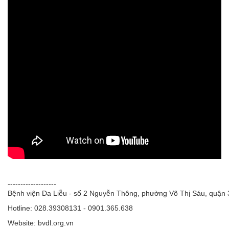
-------------------
Bệnh viện Da Liễu - số 2 Nguyễn Thông, phường Võ Thị Sáu, quận
Hotline: 028.39308131 - 0901.365.638
Website: bvdl.org.vn