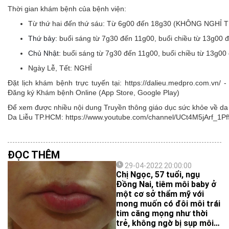
Thời gian khám bệnh của bệnh viện:
Từ thứ hai đến thứ sáu:
Từ 6g00 đến 18g30 (KHÔNG NGHỈ 
Thứ bảy:
buổi sáng từ 7g30 đến 11g00, buổi chiều từ 13g00 
Chủ Nhật:
buổi sáng từ 7g30 đến 11g00, buổi chiều từ 13g00
Ngày Lễ, Tết:
NGHỈ
Đặt lịch khám bệnh trực tuyến tại: https://dalieu.medpro.com.vn
Đăng ký Khám bệnh Online (App Store, Google Play)
Để xem được nhiều nội dung Truyền thông giáo dục sức khỏe về da l
Da Liễu TP.HCM: https://www.youtube.com/channel/UCt4M5jArf
ĐỌC THÊM
29-04-2022 20:00:00
Chị Ngọc, 57 tuổi, ngụ
Đồng Nai, tiêm môi baby ở
một cơ sở thẩm mỹ với
mong muốn có đôi môi trái
tim căng mọng như thời
trẻ, không ngờ bị sụp môi