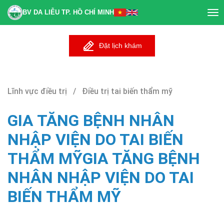
BV DA LIỄU TP. HỒ CHÍ MINH
Tog
nav
Đặt lịch khám
Lĩnh vực điều trị / Điều trị tai biến thẩm mỹ
GIA TĂNG BỆNH NHÂN
NHẬP VIỆN DO TAI BIẾN
THẨM MỸGIA TĂNG BỆNH
NHÂN NHẬP VIỆN DO TAI
BIẾN THẨM MỸ