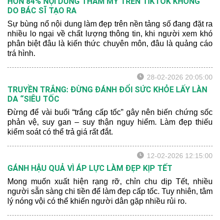
HƠN 84% NỘI DUNG THẨM MỸ TRÊN TIKTOK KHÔNG
DO BÁC SĨ TẠO RA
Sự bùng nổ nội dung làm đẹp trên nền tảng số đang đặt ra
nhiều lo ngại về chất lượng thông tin, khi người xem khó
phân biệt đâu là kiến thức chuyên môn, đâu là quảng cáo
trá hình.
28-02-2026 20:05:00
TRUYỀN TRẮNG: ĐỪNG ĐÁNH ĐỔI SỨC KHỎE LẤY LÀN
DA “SIÊU TỐC
Đừng để vài buổi “trắng cấp tốc” gây nên biến chứng sốc
phản vệ, suy gan – suy thận nguy hiểm. Làm đẹp thiếu
kiểm soát có thể trả giá rất đắt.
12-02-2026 12:15:00
GÁNH HẬU QUẢ VÌ ÁP LỰC LÀM ĐẸP KỊP TẾT
Mong muốn xuất hiện rạng rỡ, chỉn chu dịp Tết, nhiều
người sẵn sàng chi tiền để làm đẹp cấp tốc. Tuy nhiên, tâm
lý nóng vội có thể khiến người dân gặp nhiều rủi ro.