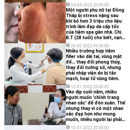
trên, môi dưới sưng cứng.
04-04-2022 20:00:00
Một người phụ nữ tại Đồng
Tháp bị stress nặng sau
khi bỏ hơn 3 triệu cho liệu
trình làm đẹp da cấp tốc
của tiệm spa gần nhà. Chị
B.T (28 tuổi) cho biết, nạn
nhân của làm đẹp da cấp
20-02-2022 09:30:00
tốc là H. - chị gái mình. Chị
Nhiều trường hợp tiêm
H. hiện là giáo viên ở miền
filler vào dái tai, vùng mặt
quê thuộc tỉnh Đồng Tháp.
để... thay đổi phong thủy,
thay đổi tướng số, nhưng
phải nhập viện do bị tắc
mạch, hoại tử vùng tiêm.
13-01-2022 20:00:00
Vào dịp cuối năm, nhiều
người muốn 'chỉnh trang
nhan sắc' để đón xuân. Thế
nhưng thay vì có một nhan
sắc đẹp hơn như mong
muốn, nhiều người lại phải
đến Bệnh viện Da liễu
10-01-2022 20:00:00