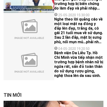
trường hợp bị biến chứng
do làm đẹp và phải nhập
viện cấp cứu. Vậy làm thế
25-05-2020 15:30:00
nào để làm đẹp mà không
Nghe theo lời quảng cáo về
ảnh hưởng đến sức khoẻ?
một loại mặt nạ đông y
đắp lên đẹp, trắng da, cô
gái 21 tuổi mua về sử dụng.
Sau 2 lần đắp, mặt bị sưng
phù, nổi mụn mủ…phải nhập
viện điều trị.
04-05-2020 19:20:50
Bệnh viện Da Liễu Tp. Hồ
Chí Minh vừa tiếp nhận một
trường hợp bệnh nhân nữ bị
ngứa rát, sẩn đỏ toàn thân
do sử dụng rượu gừng,
nghệ thoa lên da sau sinh.
TIN MỚI