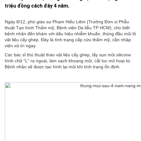
triệu đồng cách đây 4 năm.
Ngày 8/12, phó giáo sư Phạm Hiếu Liêm (Trưởng Đơn vị Phẫu
thuật Tạo hình Thẩm mỹ, Bệnh viện Da liễu TP HCM), cho biết
bệnh nhân đến khám với dấu hiệu nhiễm khuẩn, thủng đầu mũi lộ
vật liệu cấy ghép. Đây là tình trạng cấp cứu thẩm mỹ, cần nhập
viện xử trí ngay.
Các bác sĩ thủ thuật tháo vật liệu cấy ghép, lấy sụn mũi silicone
hình chữ "L" ra ngoài, làm sạch khoang mũi, cắt lọc mô hoại tử.
Bệnh nhân sẽ được tạo hình lại mũi khi tình trạng ổn định.