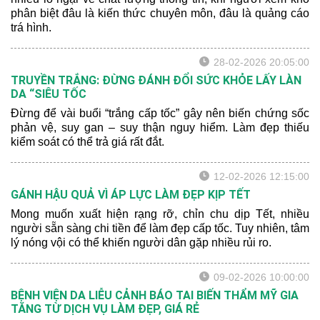
phân biệt đâu là kiến thức chuyên môn, đâu là quảng cáo
trá hình.
28-02-2026 20:05:00
TRUYỀN TRẮNG: ĐỪNG ĐÁNH ĐỔI SỨC KHỎE LẤY LÀN
DA “SIÊU TỐC
Đừng để vài buổi “trắng cấp tốc” gây nên biến chứng sốc
phản vệ, suy gan – suy thận nguy hiểm. Làm đẹp thiếu
kiểm soát có thể trả giá rất đắt.
12-02-2026 12:15:00
GÁNH HẬU QUẢ VÌ ÁP LỰC LÀM ĐẸP KỊP TẾT
Mong muốn xuất hiện rạng rỡ, chỉn chu dịp Tết, nhiều
người sẵn sàng chi tiền để làm đẹp cấp tốc. Tuy nhiên, tâm
lý nóng vội có thể khiến người dân gặp nhiều rủi ro.
09-02-2026 10:00:00
BỆNH VIỆN DA LIỄU CẢNH BÁO TAI BIẾN THẨM MỸ GIA
TĂNG TỪ DỊCH VỤ LÀM ĐẸP, GIÁ RẺ