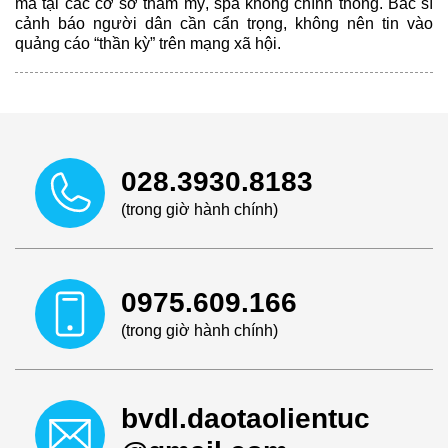
má tại các cơ sở thẩm mỹ, spa không chính thống. Bác sĩ
cảnh báo người dân cần cẩn trọng, không nên tin vào
quảng cáo “thần kỳ” trên mạng xã hội.
028.3930.8183
(trong giờ hành chính)
0975.609.166
(trong giờ hành chính)
bvdl.daotaolientuc