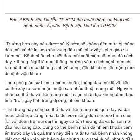
Bác sĩ Bệnh viện Da liễu TP HCM thủ thuật tháo sụn khỏi mũi
bệnh nhân. Nguồn: Bệnh viện Da Liễu TP.HCM
"Trường hợp này nếu được xử lý sớm sẽ không đến mức bị thủng
đầu mũi và để lại sẹo xấu vùng đầu mũi như vậy", phó giáo sư
Liêm nói. Bệnh nhân cho biết đầu mũi xuất hiện nốt nhọt đỏ cách
đây 7 tháng. Nghĩ là nhọt thông thường và do dịch bệnh nên chị
ra nhà thuốc mua kháng sinh về uống, đến khi diễn tiến nặng mới
đi bệnh viện khám.
Theo phó giáo sư Liêm, nhiễm khuẩn, thủng đầu mũi lộ vật liệu
có thể xảy ra sớm hoặc muộn sau phẫu thuật nâng mũi. Nguyên
nhân có thể do vật liệu nâng mũi là sụn nhân tạo không đảm bảo
tính "trơ", gây tình trạng dị ứng, nhiễm khuẩn.
Tình trạng này cũng có thể do vật liệu nâng mũi quá dày và dài
hoặc chất liệu cứng, nhất là đối với miếng độn silicone hình chữ
"L" với đoạn trụ mũi dài thì nguy cơ tổn thương da và lòi sụn nơi
đầu mũi càng cao. Cũng có thể bệnh nhân đã nhiễm khuẩn tiềm
ẩn trước đây và quá trình này diễn ra từ từ mà bệnh nhân không
biết cho đến khi xuất hiện triệu chứng lạ, cụ thể là nổi nhọt ở đầu