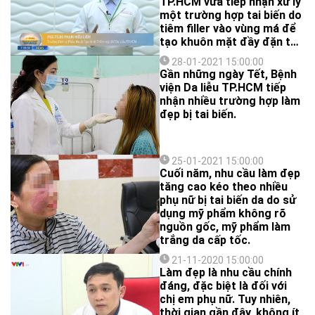
TP.HCM vừa tiếp nhận xử lý
đặn hơn nên chị đã tìm hiểu
một trường hợp tai biến do
và liên hệ đến một cơ sở
tiêm filler vào vùng má để
thẩm mỹ tại quận Phú
tạo khuôn mặt đầy đặn tại
Nhuận.
một cơ sở spa. 5 tháng sau
28-01-2021 15:00:00
tiêm, vùng má trái sưng to,
Gần những ngày Tết, Bệnh
đau nhức… Kết quả siêu âm
viện Da liễu TP.HCM tiếp
cho thấy có ổ dịch vùng má
nhận nhiều trường hợp làm
trái dẫn đến áp xe.
đẹp bị tai biến.
25-01-2021 15:00:00
Cuối năm, nhu cầu làm đẹp
tăng cao kéo theo nhiều
phụ nữ bị tai biến da do sử
dụng mỹ phẩm không rõ
nguồn gốc, mỹ phẩm làm
trắng da cấp tốc.
21-11-2020 15:00:00
Làm đẹp là nhu cầu chính
đáng, đặc biệt là đối với
chị em phụ nữ. Tuy nhiên,
thời gian gần đây, không ít