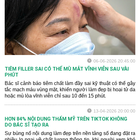
06-06-2026 20:45:00
TIÊM FILLER SAI CÓ THỂ MÙ MẮT VĨNH VIỄN SAU VÀI
PHÚT
Bác sĩ cảnh báo tiêm chất làm đầy sai kỹ thuật có thể gây
tắc mạch máu vùng mặt, khiến người làm đẹp bị hoại tử da
hoặc mù lòa vĩnh viễn chỉ sau 10 đến 15 phút.
13-04-2026 20:00:00
HƠN 84% NỘI DUNG THẨM MỸ TRÊN TIKTOK KHÔNG
DO BÁC SĨ TẠO RA
Sự bùng nổ nội dung làm đẹp trên nền tảng số đang đặt ra
nhiều lo ngại về chất lượng thông tin, khi người xem khó