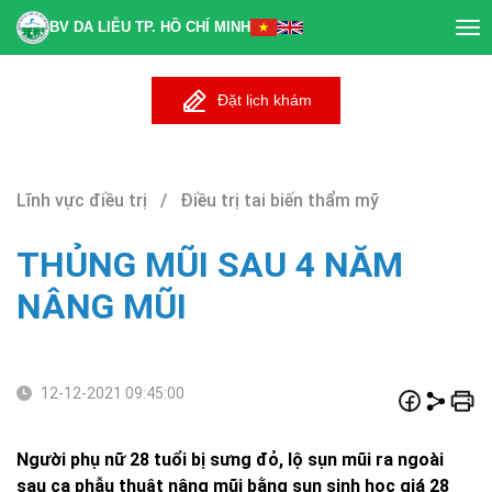
BV DA LIỄU TP. HỒ CHÍ MINH
Tog
nav
Đặt lịch khám
Lĩnh vực điều trị / Điều trị tai biến thẩm mỹ
THỦNG MŨI SAU 4 NĂM
NÂNG MŨI
12-12-2021 09:45:00
Người phụ nữ 28 tuổi bị sưng đỏ, lộ sụn mũi ra ngoài
sau ca phẫu thuật nâng mũi bằng sụn sinh học giá 28