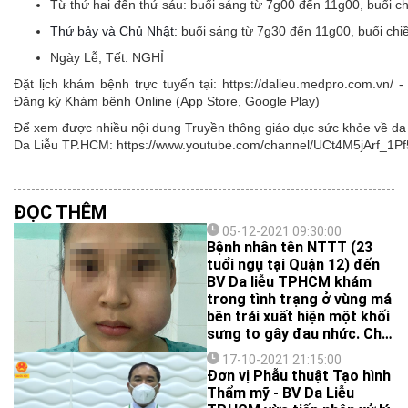
Từ thứ hai đến thứ sáu:
buổi sáng từ 7g00 đến 11g00, buổi c
Thứ bảy và Chủ Nhật:
buổi sáng từ 7g30 đến 11g00, buổi ch
Ngày Lễ, Tết:
NGHỈ
Đặt lịch khám bệnh trực tuyến tại: https://dalieu.medpro.com.vn
Đăng ký Khám bệnh Online (App Store, Google Play)
Để xem được nhiều nội dung Truyền thông giáo dục sức khỏe về da l
Da Liễu TP.HCM: https://www.youtube.com/channel/UCt4M5jArf
ĐỌC THÊM
05-12-2021 09:30:00
Bệnh nhân tên NTTT (23
tuổi ngụ tại Quận 12) đến
BV Da liễu TPHCM khám
trong tình trạng ở vùng má
bên trái xuất hiện một khối
sưng to gây đau nhức. Chia
sẻ với bác sĩ, chị T. cho biết
17-10-2021 21:15:00
cách đây khoảng 5 tháng,
Đơn vị Phẫu thuật Tạo hình
do má bị hóp và mong
Thẩm mỹ - BV Da Liễu
muốn có khuôn mặt đầy