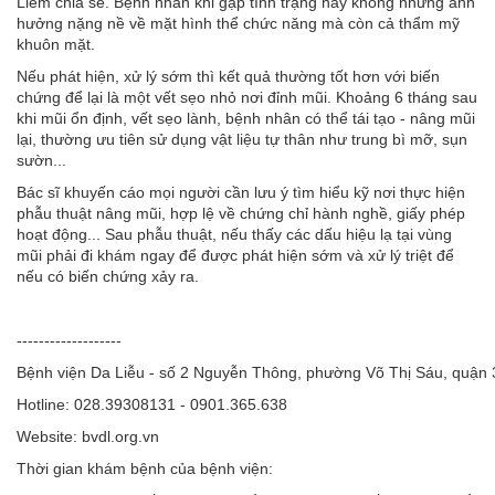
Liêm chia sẻ. Bệnh nhân khi gặp tình trạng này không những ảnh
hưởng nặng nề về mặt hình thể chức năng mà còn cả thẩm mỹ
khuôn mặt.
Nếu phát hiện, xử lý sớm thì kết quả thường tốt hơn với biến
chứng để lại là một vết sẹo nhỏ nơi đỉnh mũi. Khoảng 6 tháng sau
khi mũi ổn định, vết sẹo lành, bệnh nhân có thể tái tạo - nâng mũi
lại, thường ưu tiên sử dụng vật liệu tự thân như trung bì mỡ, sụn
sườn...
Bác sĩ khuyến cáo mọi người cần lưu ý tìm hiểu kỹ nơi thực hiện
phẫu thuật nâng mũi, hợp lệ về chứng chỉ hành nghề, giấy phép
hoạt động... Sau phẫu thuật, nếu thấy các dấu hiệu lạ tại vùng
mũi phải đi khám ngay để được phát hiện sớm và xử lý triệt để
nếu có biến chứng xảy ra.
-------------------
Bệnh viện Da Liễu - số 2 Nguyễn Thông, phường Võ Thị Sáu, quận
Hotline: 028.39308131 - 0901.365.638
Website: bvdl.org.vn
Thời gian khám bệnh của bệnh viện: