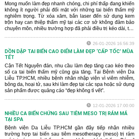
Mong muốn làm đẹp nhanh chóng, chi phí thấp đang khiến
không ít người phải đối mặt với những tai biến thẩm mỹ
nghiêm trọng. Từ xóa xăm, bắn laser đến sử dụng kem
trộn hay can thiệp thẩm mỹ tại các cơ sở không đảm bảo
chuyên môn, nhiều trường hợp đã phải điều trị kéo dài, tốn
kém và chịu ảnh hưởng lâu dài về sức khỏe lẫn tâm lý.
26-01-2026 16:56:39
DỒN DẬP TAI BIẾN CAO ĐIỂM LÀM ĐẸP ‘CẤP TỐC’ MÙA
TẾT
Cận Tết Nguyên đán, nhu cầu làm đẹp tăng cao kéo theo
số ca tai biến thẩm mỹ cũng gia tăng. Tại Bệnh viện Da
Liễu TP.HCM, nhiều bệnh nhân nhập viện vì viêm nhiễm,
bỏng da, hoại tử, sau khi làm đẹp tại các spa hoặc sử dụng
sản phẩm được quảng cáo “đẹp không tì vết”.
12-01-2026 17:00:00
NHIỀU CA BIẾN CHỨNG SAU TIÊM MESO TRỊ RÁM MÁ
TẠI SPA
Bệnh viện Da Liễu TP.HCM gần đây tiếp nhận nhiều
trường hợp tai biến sau tiêm mesotherapy (meso) trị rám