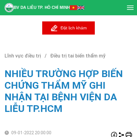
BV DA LIỄU TP. HỒ CHÍ MINH
Tog
nav
Đặt lịch khám
Lĩnh vực điều trị / Điều trị tai biến thẩm mỹ
NHIỀU TRƯỜNG HỢP BIẾN
CHỨNG THẨM MỸ GHI
NHẬN TẠI BỆNH VIỆN DA
LIỄU TP.HCM
09-01-2022 20:00:00