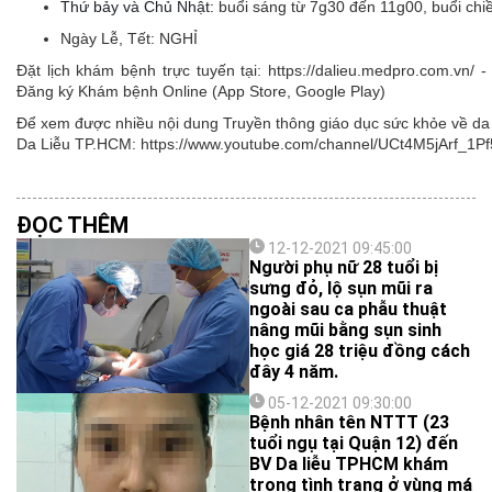
Thứ bảy và Chủ Nhật:
buổi sáng từ 7g30 đến 11g00, buổi ch
Ngày Lễ, Tết:
NGHỈ
Đặt lịch khám bệnh trực tuyến tại: https://dalieu.medpro.com.vn
Đăng ký Khám bệnh Online (App Store, Google Play)
Để xem được nhiều nội dung Truyền thông giáo dục sức khỏe về da l
Da Liễu TP.HCM: https://www.youtube.com/channel/UCt4M5jArf
ĐỌC THÊM
12-12-2021 09:45:00
Người phụ nữ 28 tuổi bị
sưng đỏ, lộ sụn mũi ra
ngoài sau ca phẫu thuật
nâng mũi bằng sụn sinh
học giá 28 triệu đồng cách
đây 4 năm.
05-12-2021 09:30:00
Bệnh nhân tên NTTT (23
tuổi ngụ tại Quận 12) đến
BV Da liễu TPHCM khám
trong tình trạng ở vùng má