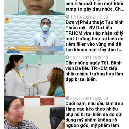
bên trái xuất hiện một khối
sưng to gây đau nhức. Chia
sẻ với bác sĩ, chị T. cho biết
17-10-2021 21:15:00
cách đây khoảng 5 tháng,
Đơn vị Phẫu thuật Tạo hình
do má bị hóp và mong
Thẩm mỹ - BV Da Liễu
muốn có khuôn mặt đầy
TP.HCM vừa tiếp nhận xử lý
đặn hơn nên chị đã tìm hiểu
một trường hợp tai biến do
và liên hệ đến một cơ sở
tiêm filler vào vùng má để
thẩm mỹ tại quận Phú
tạo khuôn mặt đầy đặn tại
Nhuận.
một cơ sở spa. 5 tháng sau
28-01-2021 15:00:00
tiêm, vùng má trái sưng to,
Gần những ngày Tết, Bệnh
đau nhức… Kết quả siêu âm
viện Da liễu TP.HCM tiếp
cho thấy có ổ dịch vùng má
nhận nhiều trường hợp làm
trái dẫn đến áp xe.
đẹp bị tai biến.
25-01-2021 15:00:00
Cuối năm, nhu cầu làm đẹp
tăng cao kéo theo nhiều
phụ nữ bị tai biến da do sử
dụng mỹ phẩm không rõ
nguồn gốc, mỹ phẩm làm