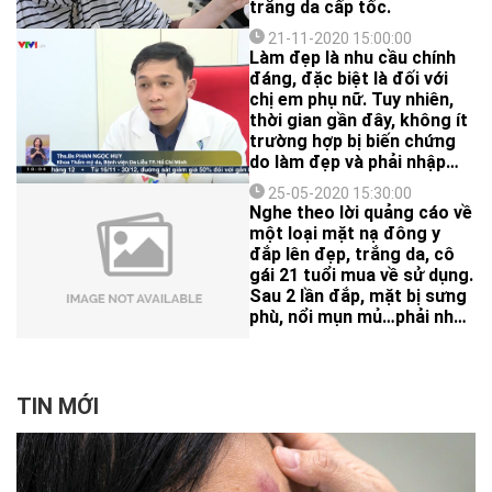
trắng da cấp tốc.
21-11-2020 15:00:00
Làm đẹp là nhu cầu chính
đáng, đặc biệt là đối với
chị em phụ nữ. Tuy nhiên,
thời gian gần đây, không ít
trường hợp bị biến chứng
do làm đẹp và phải nhập
viện cấp cứu. Vậy làm thế
25-05-2020 15:30:00
nào để làm đẹp mà không
Nghe theo lời quảng cáo về
ảnh hưởng đến sức khoẻ?
một loại mặt nạ đông y
đắp lên đẹp, trắng da, cô
gái 21 tuổi mua về sử dụng.
Sau 2 lần đắp, mặt bị sưng
phù, nổi mụn mủ…phải nhập
viện điều trị.
TIN MỚI