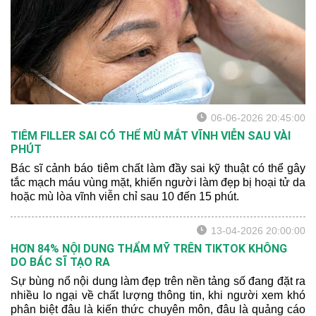
06-06-2026 20:45:00
TIÊM FILLER SAI CÓ THỂ MÙ MẮT VĨNH VIỄN SAU VÀI
PHÚT
Bác sĩ cảnh báo tiêm chất làm đầy sai kỹ thuật có thể gây
tắc mạch máu vùng mặt, khiến người làm đẹp bị hoại tử da
hoặc mù lòa vĩnh viễn chỉ sau 10 đến 15 phút.
13-04-2026 20:00:00
HƠN 84% NỘI DUNG THẨM MỸ TRÊN TIKTOK KHÔNG
DO BÁC SĨ TẠO RA
Sự bùng nổ nội dung làm đẹp trên nền tảng số đang đặt ra
nhiều lo ngại về chất lượng thông tin, khi người xem khó
phân biệt đâu là kiến thức chuyên môn, đâu là quảng cáo