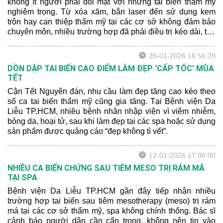
không ít người phải đối mặt với những tai biến thẩm mỹ
nghiêm trọng. Từ xóa xăm, bắn laser đến sử dụng kem
trộn hay can thiệp thẩm mỹ tại các cơ sở không đảm bảo
chuyên môn, nhiều trường hợp đã phải điều trị kéo dài, tốn
kém và chịu ảnh hưởng lâu dài về sức khỏe lẫn tâm lý.
26-01-2026 16:56:39
DỒN DẬP TAI BIẾN CAO ĐIỂM LÀM ĐẸP ‘CẤP TỐC’ MÙA
TẾT
Cận Tết Nguyên đán, nhu cầu làm đẹp tăng cao kéo theo
số ca tai biến thẩm mỹ cũng gia tăng. Tại Bệnh viện Da
Liễu TP.HCM, nhiều bệnh nhân nhập viện vì viêm nhiễm,
bỏng da, hoại tử, sau khi làm đẹp tại các spa hoặc sử dụng
sản phẩm được quảng cáo “đẹp không tì vết”.
12-01-2026 17:00:00
NHIỀU CA BIẾN CHỨNG SAU TIÊM MESO TRỊ RÁM MÁ
TẠI SPA
Bệnh viện Da Liễu TP.HCM gần đây tiếp nhận nhiều
trường hợp tai biến sau tiêm mesotherapy (meso) trị rám
má tại các cơ sở thẩm mỹ, spa không chính thống. Bác sĩ
cảnh báo người dân cần cẩn trọng, không nên tin vào