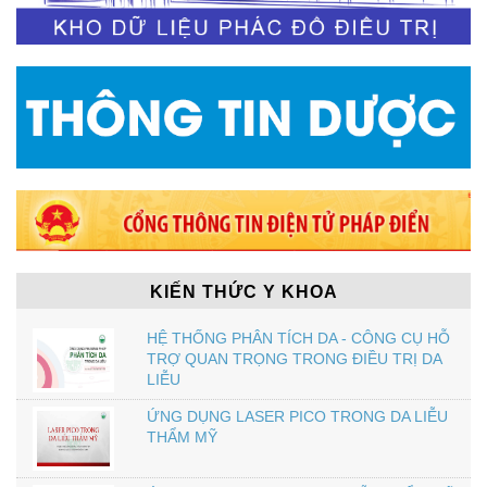
KIẾN THỨC Y KHOA
HỆ THỐNG PHÂN TÍCH DA - CÔNG CỤ HỖ
TRỢ QUAN TRỌNG TRONG ĐIỀU TRỊ DA
LIỄU
ỨNG DỤNG LASER PICO TRONG DA LIỄU
THẨM MỸ