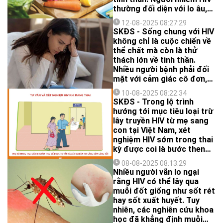
thường đối diện với lo âu,
trầm cảm, mặc cảm xã hội
12-08-2025 08:27:29
và áp lực duy trì điều trị lâu
SKĐS - Sống chung với HIV
dài...
không chỉ là cuộc chiến về
thể chất mà còn là thử
thách lớn về tinh thần.
Nhiều người bệnh phải đối
mặt với cảm giác cô đơn,
mặc cảm và lo lắng kéo dài.
10-08-2025 08:22:34
Đây là những yếu tố khiến
SKĐS - Trong lộ trình
nguy cơ trầm cảm, lo âu ở
hướng tới mục tiêu loại trừ
họ cao hơn so với người
lây truyền HIV từ mẹ sang
bình thường.
con tại Việt Nam, xét
nghiệm HIV sớm trong thai
kỳ được coi là bước then
chốt, quyết định hiệu quả
08-08-2025 08:13:29
chăm sóc và điều trị cho
Nhiều người vẫn lo ngại
phụ nữ mang thai nhiễm
rằng HIV có thể lây qua
HIV.
muỗi đốt giống như sốt rét
hay sốt xuất huyết. Tuy
nhiên, các nghiên cứu khoa
học đã khẳng định muỗi