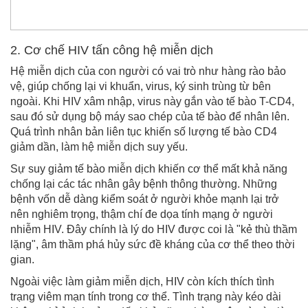
2. Cơ chế HIV tấn công hệ miễn dịch
Hệ miễn dịch của con người có vai trò như hàng rào bảo
vệ, giúp chống lại vi khuẩn, virus, ký sinh trùng từ bên
ngoài. Khi HIV xâm nhập, virus này gắn vào tế bào T-CD4,
sau đó sử dụng bộ máy sao chép của tế bào để nhân lên.
Quá trình nhân bản liên tục khiến số lượng tế bào CD4
giảm dần, làm hệ miễn dịch suy yếu.
Sự suy giảm tế bào miễn dịch khiến cơ thể mất khả năng
chống lại các tác nhân gây bệnh thông thường. Những
bệnh vốn dễ dàng kiểm soát ở người khỏe mạnh lại trở
nên nghiêm trọng, thậm chí đe dọa tính mạng ở người
nhiễm HIV. Đây chính là lý do HIV được coi là "kẻ thù thầm
lặng", âm thầm phá hủy sức đề kháng của cơ thể theo thời
gian.
Ngoài việc làm giảm miễn dịch, HIV còn kích thích tình
trạng viêm mạn tính trong cơ thể. Tình trạng này kéo dài