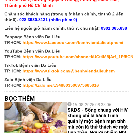
Thành phố Hồ Chí Minh
Chăm sóc khách hàng (trong giờ hành chính, từ thứ 2 đến
thứ 6):
028.3930.8131 (nhấn phím 0)
Liên hệ ngoài giờ hành chính, thứ 7, chủ nhật:
0901.365.638
Fanpage Bệnh viện Da Liễu
TP.HCM:
https://www.facebook.com/benhviendalieutphcm/
YouTube Bệnh viện Da Liễu
TP.HCM:
https://www.youtube.com/channel/UCt4M5jArf_1Pf5
TikTok Bệnh viện Da Liễu
TP.HCM:
https://www.tiktok.com/@benhviendalieuhcm
Zalo Bệnh viện Da Liễu
TP.HCM:
https://zalo.me/1948803500975685916
ĐỌC THÊM
15-08-2025 08:33:06
SKĐS - Sống chung với HIV
không chỉ là hành trình
quản lý một bệnh mạn tính
mà còn là thử thách về mặt
tinh thần. Người nhiễm HIV