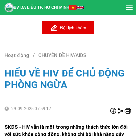
BV DA LIỄU TP. HỒ CHÍ MINH
Tog
nav
Đặt lịch khám
Hoạt động / CHUYÊN ĐỀ HIV/AIDS
HIỂU VỀ HIV ĐỂ CHỦ ĐỘNG
PHÒNG NGỪA
29-09-2025 07:59:17
SKĐS - HIV vẫn là một trong những thách thức lớn đối
với sức khỏe cộng đồng, không chỉ bởi khả năng gây