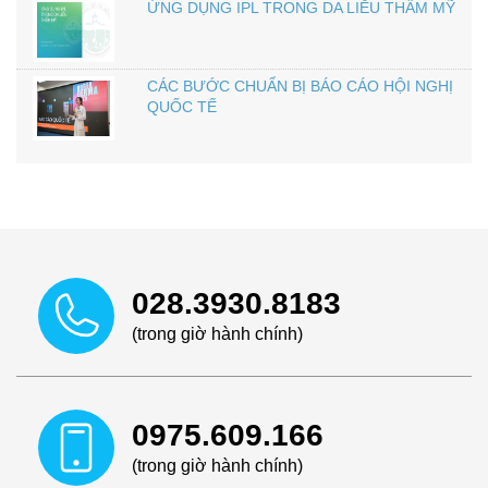
ỨNG DỤNG IPL TRONG DA LIỄU THẨM MỸ
CÁC BƯỚC CHUẨN BỊ BÁO CÁO HỘI NGHỊ
QUỐC TẾ
028.3930.8183
(trong giờ hành chính)
0975.609.166
(trong giờ hành chính)