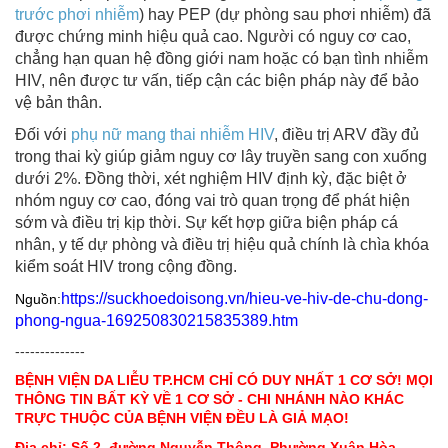
trước phơi nhiễm
) hay PEP (dự phòng sau phơi nhiễm) đã
được chứng minh hiệu quả cao. Người có nguy cơ cao,
chẳng hạn quan hệ đồng giới nam hoặc có bạn tình nhiễm
HIV, nên được tư vấn, tiếp cận các biện pháp này để bảo
vệ bản thân.
Đối với
phụ nữ mang thai nhiễm HIV
, điều trị ARV đầy đủ
trong thai kỳ giúp giảm nguy cơ lây truyền sang con xuống
dưới 2%. Đồng thời, xét nghiệm HIV định kỳ, đặc biệt ở
nhóm nguy cơ cao, đóng vai trò quan trọng để phát hiện
sớm và điều trị kịp thời. Sự kết hợp giữa biện pháp cá
nhân, y tế dự phòng và điều trị hiệu quả chính là chìa khóa
kiểm soát HIV trong cộng đồng.
https://suckhoedoisong.vn/hieu-ve-hiv-de-chu-dong-
Nguồn:
phong-ngua-169250830215835389.htm
--------------
BỆNH VIỆN DA LIỄU TP.HCM CHỈ CÓ DUY NHẤT 1 CƠ SỞ! MỌI
THÔNG TIN BẤT KỲ VỀ 1 CƠ SỞ - CHI NHÁNH NÀO KHÁC
TRỰC THUỘC CỦA BỆNH VIỆN ĐỀU LÀ GIẢ MẠO!
Địa chỉ: Số 2, đường Nguyễn Thông, Phường Xuân Hòa,