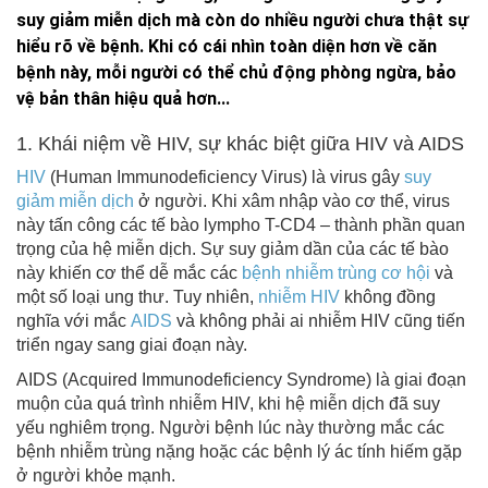
suy giảm miễn dịch mà còn do nhiều người chưa thật sự
hiểu rõ về bệnh. Khi có cái nhìn toàn diện hơn về căn
bệnh này, mỗi người có thể chủ động phòng ngừa, bảo
vệ bản thân hiệu quả hơn...
1. Khái niệm về HIV, sự khác biệt giữa HIV và AIDS
HIV
(Human Immunodeficiency Virus) là virus gây
suy
giảm miễn dịch
ở người. Khi xâm nhập vào cơ thể, virus
này tấn công các tế bào lympho T-CD4 – thành phần quan
trọng của hệ miễn dịch. Sự suy giảm dần của các tế bào
này khiến cơ thể dễ mắc các
bệnh nhiễm trùng cơ hội
và
một số loại ung thư. Tuy nhiên,
nhiễm HIV
không đồng
nghĩa với mắc
AIDS
và không phải ai nhiễm HIV cũng tiến
triển ngay sang giai đoạn này.
AIDS (Acquired Immunodeficiency Syndrome) là giai đoạn
muộn của quá trình nhiễm HIV, khi hệ miễn dịch đã suy
yếu nghiêm trọng. Người bệnh lúc này thường mắc các
bệnh nhiễm trùng nặng hoặc các bệnh lý ác tính hiếm gặp
ở người khỏe mạnh.