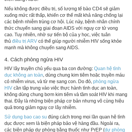
Nếu không được điều trị, số lượng tế bào CD4 sẽ giảm
xuống mức rất thấp, khiến cơ thể mất khả năng chống lại
các bệnh nhiễm trùng cơ hội. Lúc này, bệnh nhân chính
thức chuyển sang giai đoạn AIDS với nguy cơ tử vong
cao. Tuy nhiên, nhờ sự tiến bộ của y học, việc tuân
thủ
điều trị ARV
có thể giúp người nhiễm HIV sống khỏe
mạnh mà không chuyển sang AIDS.
4. Cách phòng ngừa HIV
HIV lây truyền chủ yếu qua ba con đường:
Quan hệ tình
dục không an toàn
, dùng chung kim tiêm hoặc truyền máu
có nhiễm virus, và từ mẹ sang con. Do đó,
phòng ngừa
HIV
cần tập trung vào việc thực hành tình dục an toàn,
không dùng chung bơm kim tiêm và tầm soát HIV khi mang
thai. Đây là những biện pháp cơ bản nhưng vô cùng hiệu
quả trong giảm nguy cơ lây nhiễm.
Sử dụng bao cao su
đúng cách trong mọi lần quan hệ tình
dục được xem là biện pháp bảo vệ hàng đầu. Ngoài ra,
các biện pháp dự phòng bằng thuốc như PrEP (
dự phòng