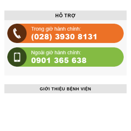
viêm mạn tính và đái tháo
đường type 2 có mối liên
hệ với nhau?
HỖ TRỢ
GIỚI THIỆU BỆNH VIỆN