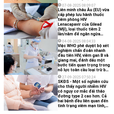
hoàn toàn không phải là
07-08-2025 08:09:07
vật trung gian truyền HIV...
Liên minh châu Âu (EU) vừa
cấp phép lưu hành thuốc
tiêm phòng HIV
Lenacapavir của Gilead
(Mỹ), loại thuốc tiêm 2
lần/năm để ngăn ngừa
nhiễm HIV.
04-08-2025 08:04:33
Việc WHO phê duyệt bộ xét
nghiệm chẩn đoán nhanh
đầu tiên HIV, viêm gan B và
giang mai, đánh dấu một
bước tiến quan trọng trong
nỗ lực toàn cầu loại trừ ba
bệnh này. Đồng thời, mở ra
27-09-2025 07:50:24
triển vọng cải thiện khả
SKĐS - Một số nghiên cứu
năng tiếp cận chẩn đoán
cho thấy người nhiễm HIV
sớm cho phụ nữ mang thai
có nguy cơ mắc đái tháo
tại những khu vực có
đường type 2 cao hơn. Cả
nguồn lực y tế hạn chế.
hai bệnh đều liên quan đến
tình trạng viêm mạn tính,
đặt ra câu hỏi: Liệu HIV,