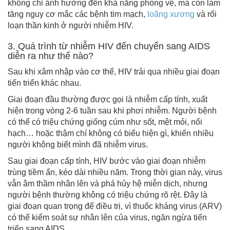
không chỉ ảnh hưởng đến khả năng phòng vệ, mà còn làm
tăng nguy cơ mắc các bệnh tim mạch,
loãng xương
và rối
loạn thần kinh ở người nhiễm HIV.
3. Quá trình từ nhiễm HIV đến chuyển sang AIDS
diễn ra như thế nào?
Sau khi xâm nhập vào cơ thể, HIV trải qua nhiều giai đoạn
tiến triển khác nhau.
Giai đoạn đầu thường được gọi là nhiễm cấp tính, xuất
hiện trong vòng 2-6 tuần sau khi phơi nhiễm. Người bệnh
có thể có triệu chứng giống cúm như sốt, mệt mỏi, nổi
hạch… hoặc thậm chí không có biểu hiện gì, khiến nhiều
người không biết mình đã nhiễm virus.
Sau giai đoạn cấp tính, HIV bước vào giai đoạn nhiễm
trùng tiềm ẩn, kéo dài nhiều năm. Trong thời gian này, virus
vẫn âm thầm nhân lên và phá hủy hệ miễn dịch, nhưng
người bệnh thường không có triệu chứng rõ rệt. Đây là
giai đoạn quan trọng để điều trị, vì thuốc kháng virus (ARV)
có thể kiểm soát sự nhân lên của virus, ngăn ngừa tiến
triển sang AIDS.