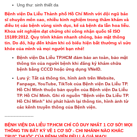
Ung thư: sinh thiết da
Bệnh viện Da Liễu Thành phố Hồ Chí Minh với đội ngũ bác
sĩ chuyên môn cao, nhiều kinh nghiệm trong thăm khám và
điều trị các bệnh vùng sinh dục, kể cả bệnh da lẫn hoa liễu.
Khoa xét nghiệm đạt chứng chỉ công nhận quốc tế ISO
15189:2012. Quy trình khám nhanh chóng, bảo mật thông
tin. Do đó, hãy đến khám khi có biểu hiện bất thường vì sức
khỏe của mình và mọi người bạn nhé!
Bệnh viện Da Liễu TP.HCM đảm bảo an toàn, bảo mật
thông tin của người bệnh khi đăng ký khám chữa
bệnh bằng CCCD hoặc ứng dụng VNeID.
Lưu ý: Tất cả thông tin, hình ảnh trên Website,
Fanpage, YouTube, TikTok của Bệnh viện Da Liễu TP.
Hồ Chí Minh thuộc bản quyền của Bệnh viện Da Liễu
TP. Hồ Chí Minh. Ghi rõ nguồn “Bệnh viện Da Liễu TP.
Hồ Chí Minh” khi phát hành lại thông tin, hình ảnh từ
các kênh truyền thông của Bệnh viện.
-------------------
BỆNH VIỆN DA LIỄU TP.HCM CHỈ CÓ DUY NHẤT 1 CƠ SỞ! MỌI
THÔNG TIN BẤT KỲ VỀ 1 CƠ SỞ - CHI NHÁNH NÀO KHÁC
TRỰC THUỘC CỦA BỆNH VIỆN ĐỀU LÀ GIẢ MẠO!