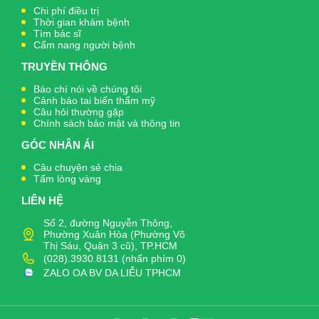
Chi phí điều trị
Thời gian khám bệnh
Tìm bác sĩ
Cẩm nang người bệnh
TRUYỀN THÔNG
Báo chí nói về chúng tôi
Cảnh báo tai biến thẩm mỹ
Câu hỏi thường gặp
Chính sách bảo mật và thông tin
GÓC NHÂN ÁI
Câu chuyện sẻ chia
Tấm lòng vàng
LIÊN HỆ
Số 2, đường Nguyễn Thông,
Phường Xuân Hòa (Phường Võ
Thị Sáu, Quận 3 cũ), TP.HCM
(028).3930.8131 (nhấn phím 0)
ZALO OA BV DA LIỄU TPHCM