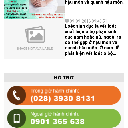
hậu môn và quanh hậu môn.
09-09-2016 09:46:51
Loét sinh dục là vết loét
xuất hiện ở bộ phận sinh
dục nam hoặc nữ, ngoài ra
có thể gặp ở hậu môn và
quanh hậu môn. Ở nam dễ
phát hiện vết loét ở bộ
phận sinh dục còn ở nữ
thường được phát hiện qua
triệu chứng đau rát tự
nhiên hoặc đau rát khi đi
HỖ TRỢ
tiểu