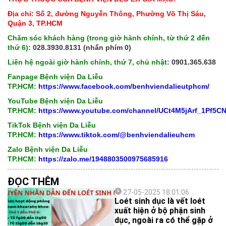
Địa chỉ: Số 2, đường Nguyễn Thông, Phường Võ Thị Sáu,
Quận 3, TP.HCM
Chăm sóc khách hàng (trong giờ hành chính, từ thứ 2 đến
thứ 6):
028.3930.8131 (nhấn phím 0)
Liên hệ ngoài giờ hành chính, thứ 7, chủ nhật:
0901.365.638
Fanpage Bệnh viện Da Liễu
TP.HCM:
https://www.facebook.com/benhviendalieutphcm/
YouTube Bệnh viện Da Liễu
TP.HCM:
https://www.youtube.com/channel/UCt4M5jArf_1Pf5
TikTok Bệnh viện Da Liễu
TP.HCM:
https://www.tiktok.com/@benhviendalieuhcm
Zalo Bệnh viện Da Liễu
TP.HCM:
https://zalo.me/1948803500975685916
ĐỌC THÊM
27-05-2025 18:01:06
Loét sinh dục là vết loét
xuất hiện ở bộ phận sinh
dục, ngoài ra có thể gặp ở