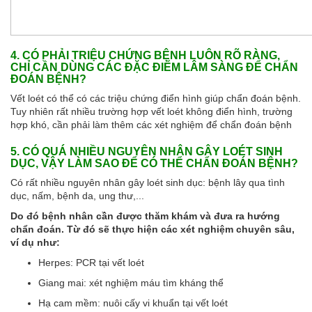
4. CÓ PHẢI TRIỆU CHỨNG BỆNH LUÔN RÕ RÀNG,
CHỈ CẦN DÙNG CÁC ĐẶC ĐIỂM LÂM SÀNG ĐỂ CHẨN
ĐOÁN BỆNH?
Vết loét có thể có các triệu chứng điển hình giúp chẩn đoán bệnh.
Tuy nhiên rất nhiều trường hợp vết loét không điển hình, trường
hợp khó, cần phải làm thêm các xét nghiệm để chẩn đoán bệnh
5. CÓ QUÁ NHIỀU NGUYÊN NHÂN GÂY LOÉT SINH
DỤC, VẬY LÀM SAO ĐỂ CÓ THỂ CHẨN ĐOÁN BỆNH?
Có rất nhiều nguyên nhân gây loét sinh dục: bệnh lây qua tình
dục, nấm, bệnh da, ung thư,...
Do đó bệnh nhân cần được thăm khám và đưa ra hướng
chẩn đoán. Từ đó sẽ thực hiện các xét nghiệm chuyên sâu,
ví dụ như:
Herpes: PCR tại vết loét
Giang mai: xét nghiệm máu tìm kháng thể
Hạ cam mềm: nuôi cấy vi khuẩn tại vết loét