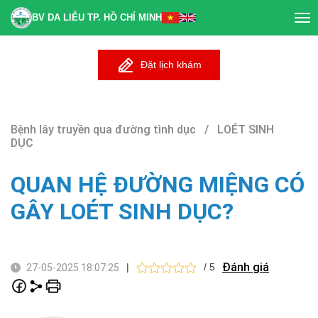
BV DA LIỄU TP. HỒ CHÍ MINH
Tog
nav
Đặt lịch khám
Bệnh lây truyền qua đường tình dục / LOÉT SINH
DỤC
QUAN HỆ ĐƯỜNG MIỆNG CÓ
GÂY LOÉT SINH DỤC?
Đánh giá
|
/ 5
27-05-2025 18:07:25