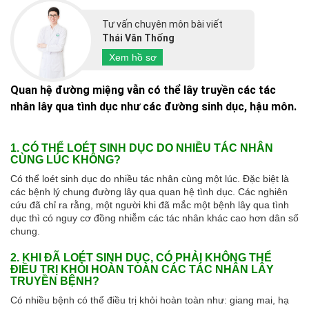
Tư vấn chuyên môn bài viết
Thái Văn Thống
Xem hồ sơ
Quan hệ đường miệng vẫn có thể lây truyền các tác
nhân lây qua tình dục như các đường sinh dục, hậu môn.
1. CÓ THỂ LOÉT SINH DỤC DO NHIỀU TÁC NHÂN
CÙNG LÚC KHÔNG?
Có thể loét sinh dục do nhiều tác nhân cùng một lúc. Đặc biệt là
các bệnh lý chung đường lây qua quan hệ tình dục. Các nghiên
cứu đã chỉ ra rằng, một người khi đã mắc một bệnh lây qua tình
dục thì có nguy cơ đồng nhiễm các tác nhân khác cao hơn dân số
chung.
2. KHI ĐÃ LOÉT SINH DỤC, CÓ PHẢI KHÔNG THỂ
ĐIỀU TRỊ KHỎI HOÀN TOÀN CÁC TÁC NHÂN LÂY
TRUYỀN BỆNH?
Có nhiều bệnh có thể điều trị khỏi hoàn toàn như: giang mai, hạ