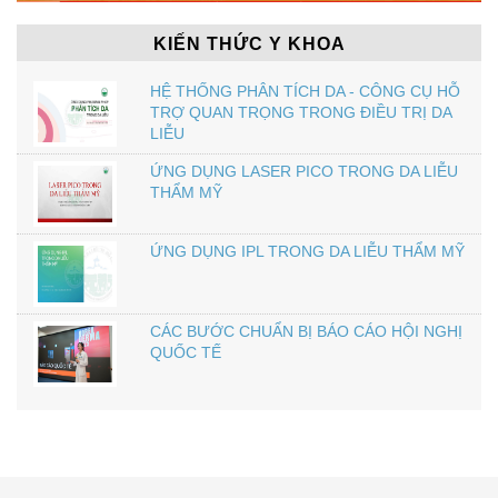
KIẾN THỨC Y KHOA
HỆ THỐNG PHÂN TÍCH DA - CÔNG CỤ HỖ
TRỢ QUAN TRỌNG TRONG ĐIỀU TRỊ DA
LIỄU
ỨNG DỤNG LASER PICO TRONG DA LIỄU
THẨM MỸ
ỨNG DỤNG IPL TRONG DA LIỄU THẨM MỸ
CÁC BƯỚC CHUẨN BỊ BÁO CÁO HỘI NGHỊ
QUỐC TẾ