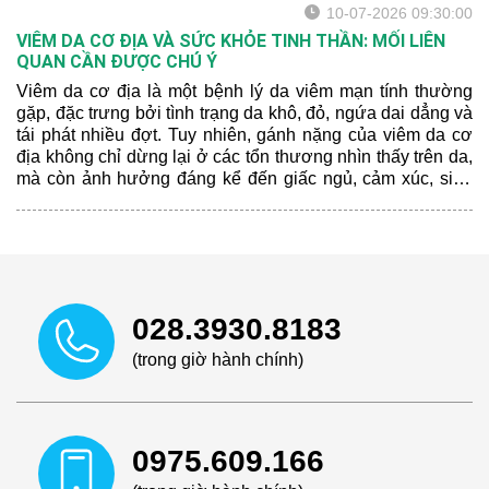
10-07-2026 09:30:00
VIÊM DA CƠ ĐỊA VÀ SỨC KHỎE TINH THẦN: MỐI LIÊN
QUAN CẦN ĐƯỢC CHÚ Ý
Viêm da cơ địa là một bệnh lý da viêm mạn tính thường
gặp, đặc trưng bởi tình trạng da khô, đỏ, ngứa dai dẳng và
tái phát nhiều đợt. Tuy nhiên, gánh nặng của viêm da cơ
địa không chỉ dừng lại ở các tổn thương nhìn thấy trên da,
mà còn ảnh hưởng đáng kể đến giấc ngủ, cảm xúc, sinh
hoạt hằng ngày và chất lượng cuộc sống của người bệnh.
028.3930.8183
(trong giờ hành chính)
0975.609.166