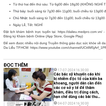
Từ thứ hai đến thứ sáu:
Từ 6g00 đến 18g30 (KHÔNG NGHỈ 
Thứ bảy:
buổi sáng từ 7g30 đến 11g00, buổi chiều từ 13g00 
Chủ Nhật:
buổi sáng từ 7g30 đến 11g00, buổi chiều từ 13g00
Ngày Lễ, Tết:
NGHỈ
Đặt lịch khám bệnh trực tuyến tại: https://dalieu.medpro.com.vn
Đăng ký Khám bệnh Online (App Store, Google Play)
Để xem được nhiều nội dung Truyền thông giáo dục sức khỏe về da l
Da Liễu TP.HCM: https://www.youtube.com/channel/UCt4M5jArf
ĐỌC THÊM
17-07-2024 16:30:00
Các bác sỹ khuyến cáo khi
bị nhiễm độc tố của kiến ba
khoang, người dân cần đến
các cơ sở y tế để thăm
khám, điều trị đúng cách,
hạn chế dùng các bài thuốc
truyền miệng có thể khiến
04-07-2024 16:30:00
độc tố lây lan.