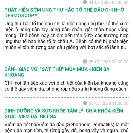
31-07-2026 08:30:00
PHÁT HIỆN SỚM UNG THƯ HẮC TỐ THỂ ĐẦU CHI NHỜ
DERMOSCOPY
Ung thư hắc tố thể đầu chi là một dạng ung thư có thể xuất
hiện ở lòng bàn tay, lòng bàn chân, gót chân hoặc vùng
móng. Thể bệnh này chiếm đến trên 50% các trường hợp
ung thư tế bào hắc tố ở châu Á. Bệnh có thể bị phát hiện
muộn vì tổn thương ban đầu giống với bớt sắc tố lành tính
hoặc xuất huyết sau chấn thương.
25-07-2026 20:00:00
CẢNH GIÁC VỚI "SÁT THỦ" MÙA MƯA - KIẾN BA
KHOANG
Chỉ một lần tiếp xúc với dịch tiết của kiến ba khoang cũng
có thể gây viêm da, phỏng rộp nếu xử trí không đúng cách.
17-07-2026 11:30:00
DINH DƯỠNG VÀ SỨC KHỎE TÂM LÝ: CHÌA KHÓA KIỂM
SOÁT VIÊM DA TIẾT BÃ
Viêm da tiết bã/Viêm da dầu (Seborrheic Dermatitis) là một
bệnh da mạn tính, thường gây đỏ, bong vảy và ngứa, chủ