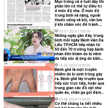
Mụn trứng cá ở tuổi dậy thì
phần lớn có thể tự điều trị
ở mức độ nhẹ. Ở mức độ
trung bình và nặng, ngoài
thuốc uống và bôi, cần lưu
ý khi chăm sóc để tránh để
lại hậu quả sau mụn.
03-07-2024 17:00:00
Những ngày gần đây, trung
bình mỗi ngày Bệnh viện Da
Liễu TP.HCM tiếp nhận từ
50 đến 70 trường hợp bệnh
nhân đến khám do bị viêm
da tiếp xúc dị ứng do kiến
ba khoang.
16-06-2024 10:00:00
Bệnh ghẻ là một truyền
nhiễm do kí sinh trùng gây
ra. Bệnh ghẻ lây truyền qua
tiếp xúc trực tiếp, hoặc qua
trung gian các đồ vật như
quần áo, chăn ga gối đệm.
Một người có thể nhiễm
03-06-2024 19:00:00
không triệu chứng và lây
Cơ thể chúng ta tiết nhiều
cho người khác.