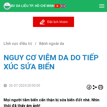
BV DA LIỄU TP. HỒ CHÍ MINH
Tog
nav
Đặt lịch khám
Lĩnh vực điều trị / Bệnh ngoài da
NGUY CƠ VIÊM DA DO TIẾP
XÚC SỨA BIỂN
26-07-2024 20:00:00
Mọi người tắm biển cẩn thận bị sứa biển đốt nhé. Nhìn
thôi đã thấy ám ảnh!