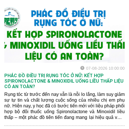
07-08-2026 10:00:00
PHÁC ĐỒ ĐIỀU TRỊ RỤNG TÓC Ở NỮ: KẾT HỢP
SPIRONOLACTONE & MINOXIDIL UỐNG LIỀU THẤP LIỆU
CÓ AN TOÀN?
Rụng tóc từ trước đến nay vẫn là nỗi lo lắng, làm suy giảm
sự tự tin và chất lượng cuộc sống của nhiều chị em phụ
nữ. Hiện nay, y học đã có bước tiến mới với liệu pháp phối
hợp bộ đôi thuốc uống Spironolactone và Minoxidil liều
thấp – một phác đồ tiên tiến đang mang lại hiệu quả vượt
trội. Hãy để bác sĩ da liễu chia sẻ cho bạn một số thông tin
mới nhất nhé: