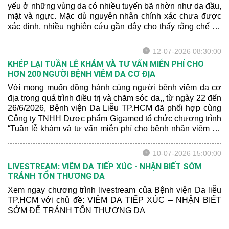
yếu ở những vùng da có nhiều tuyến bã nhờn như da đầu,
mặt và ngực. Mặc dù nguyên nhân chính xác chưa được
xác định, nhiều nghiên cứu gần đây cho thấy rằng chế độ
dinh dưỡng và sức khỏe tâm lý có thể ảnh hưởng đến
mức độ nghiêm trọng của bệnh.
12-07-2026 08:30:00
KHÉP LẠI TUẦN LỄ KHÁM VÀ TƯ VẤN MIỄN PHÍ CHO
HƠN 200 NGƯỜI BỆNH VIÊM DA CƠ ĐỊA
Với mong muốn đồng hành cùng người bệnh viêm da cơ
địa trong quá trình điều trị và chăm sóc da,, từ ngày 22 đến
26/6/2026, Bệnh viện Da Liễu TP.HCM đã phối hợp cùng
Công ty TNHH Dược phẩm Gigamed tổ chức chương trình
“Tuần lễ khám và tư vấn miễn phí cho bệnh nhân viêm da
cơ địa” tại Khoa Khám bệnh của bệnh viện.
10-07-2026 15:00:00
LIVESTREAM: VIÊM DA TIẾP XÚC - NHẬN BIẾT SỚM
TRÁNH TỔN THƯƠNG DA
Xem ngay chương trình livestream của Bệnh viện Da liễu
TP.HCM với chủ đề: VIÊM DA TIẾP XÚC – NHẬN BIẾT
SỚM ĐỂ TRÁNH TỔN THƯƠNG DA