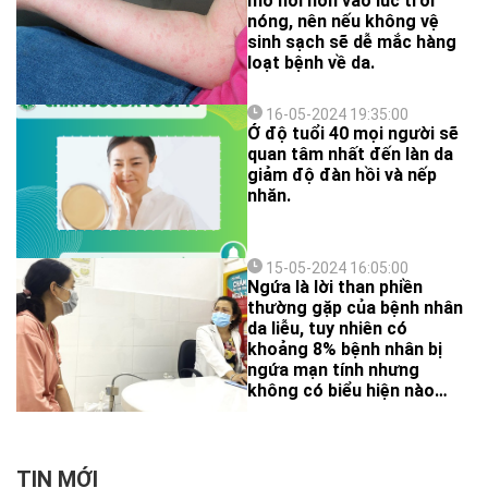
mồ hôi hơn vào lúc trời
nóng, nên nếu không vệ
sinh sạch sẽ dễ mắc hàng
loạt bệnh về da.
16-05-2024 19:35:00
Ở độ tuổi 40 mọi người sẽ
quan tâm nhất đến làn da
giảm độ đàn hồi và nếp
nhăn.
15-05-2024 16:05:00
Ngứa là lời than phiền
thường gặp của bệnh nhân
da liễu, tuy nhiên có
khoảng 8% bệnh nhân bị
ngứa mạn tính nhưng
không có biểu hiện nào
trên da, gây bối rối và khó
khăn cho bác sĩ da liễu.
TIN MỚI