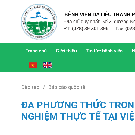
BỆNH VIỆN DA LIỄU THÀNH 
Địa chỉ duy nhất: Số 2, đường
(028).39.301.396
(028
ĐT:
|
Fax:
Trang chủ
Giới thiệu
Tin tức bệnh viện
H
Đào tạo / Báo cáo quốc tế
ĐA PHƯƠNG THỨC TRONG 
NGHIỆM THỰC TẾ TẠI VI