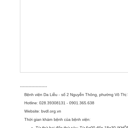
-------------------
Bệnh viện Da Liễu - số 2 Nguyễn Thông, phường Võ Thị
Hotline: 028.39308131 - 0901.365.638
Website: bvdl.org.vn
Thời gian khám bệnh của bệnh viện:
Từ thứ hai đến thứ sáu:
Từ 6g00 đến 18g30 (KH