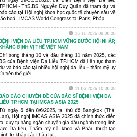
Từ ngày 29-31/1/2026, đại diện Bệnh viện Da liễu
TPHCM - ThS.BS Nguyễn Duy Quân đã tham dự và
báo cáo tại Hội nghị khoa học quốc tế chuyên sâu về
lão hoá - IMCAS World Congress tại Paris, Pháp.
16-11-2025 09:00:00
BỆNH VIỆN DA LIỄU TP.HCM VỮNG BƯỚC HỘI NHẬP,
KHẲNG ĐỊNH VỊ THẾ VIỆT NAM
Chỉ trong tháng 10 và đầu tháng 11 năm 2025, các
BS của Bệnh viện Da Liễu TP.HCM đã liên tục tham
dự và báo cáo tại nhiều hội nghị da liễu – thẩm mỹ uy
tín trên thế giới.
11-06-2025 10:30:00
BÁO CÁO CHUYÊN ĐỀ CỦA BÁC SĨ BỆNH VIỆN DA
LIỄU TP.HCM TẠI IMCAS ASIA 2025
Từ ngày 6 đến 8/6/2025, tại thủ đô Bangkok (Thái
Lan), Hội nghị IMCAS ASIA 2025 đã chính thức diễn
ra, quy tụ hàng ngàn chuyên gia đầu ngành trong lĩnh
vực Da liễu, Thẩm mỹ nội khoa và Phẫu thuật tạo
hình từ khắp các châu lục.