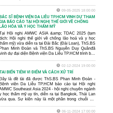
09-05-2025 18:00:00
BÁC SĨ BỆNH VIỆN DA LIỄU TP.HCM VINH DỰ THAM
GIA BÁO CÁO TẠI HỘI NGHỊ THẾ GIỚI VỀ CHỐNG
LÃO HÓA VÀ Y HỌC THẨM MỸ
Tại Hội nghị AMWC ASIA &amp; TDAC 2025 (tạm
dịch: Hội nghị thế giới về chống lão hoá và y học
thẩm mỹ) vừa diễn ra tại Đài Bắc (Đài Loan), ThS.BS
Phan Minh Đoàn và ThS.BS Nguyễn Duy Quânđã
vinh dự đại diện Bệnh viện Da Liễu TP.HCM trình bày
các bài báo cáo khoa học, nhận được nhiều quan
tâm từ cộng đồng chuyên môn khu vực châu Á – Thái
02-12-2024 19:00:00
Bình Dương.
TAI BIẾN TIÊM VI ĐIỂM VÀ CÁCH XỬ TRÍ
Đây là đề tài đã được ThS.BS Phan Minh Đoàn -
Bệnh viện Da Liễu TP.HCM báo cáo tại Hội nghị
AMWC Southeast Asia 2024 - hội nghị chuyên ngành
y học thẩm mỹ uy tín, diễn ra tại Bangkok, Thái Lan
vừa qua. Sự kiện này là một phần trong chuỗi hội
nghị toàn cầu của AMWC (Aesthetic Anti-Aging
Medicine World Congress), tập trung vào các xu
06-11-2024 17:00:00