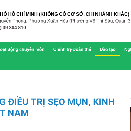
PHỐ HỒ CHÍ MINH (KHÔNG CÓ CƠ SỞ, CHI NHÁNH KHÁC)
 Nguyễn Thông, Phường Xuân Hòa (Phường Võ Thị Sáu, Quận 3
) 39.304.810
oạt động chuyên môn
Chính trị-Đoàn thể
Đào tạo
Ng
ĐIỀU TRỊ SẸO MỤN, KINH
ỆT NAM