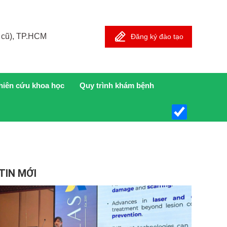
 cũ), TP.HCM
Đăng ký đào tạo
hiên cứu khoa học
Quy trình khám bệnh
TIN MỚI