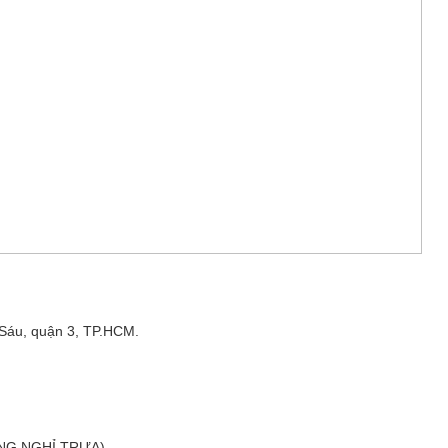
 Sáu, quận 3, TP.HCM.
ÔNG NGHỈ TRƯA)