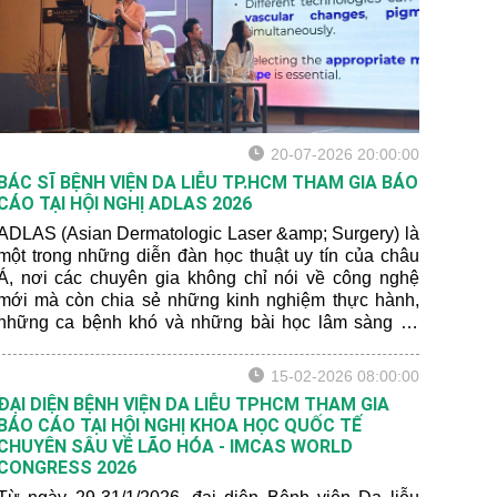
20-07-2026 20:00:00
BÁC SĨ BỆNH VIỆN DA LIỄU TP.HCM THAM GIA BÁO
CÁO TẠI HỘI NGHỊ ADLAS 2026
ADLAS (Asian Dermatologic Laser &amp; Surgery) là
một trong những diễn đàn học thuật uy tín của châu
Á, nơi các chuyên gia không chỉ nói về công nghệ
mới mà còn chia sẻ những kinh nghiệm thực hành,
những ca bệnh khó và những bài học lâm sàng có
giá trị đối với bệnh nhân châu Á.
15-02-2026 08:00:00
ĐẠI DIỆN BỆNH VIỆN DA LIỄU TPHCM THAM GIA
BÁO CÁO TẠI HỘI NGHỊ KHOA HỌC QUỐC TẾ
CHUYÊN SÂU VỀ LÃO HÓA - IMCAS WORLD
CONGRESS 2026