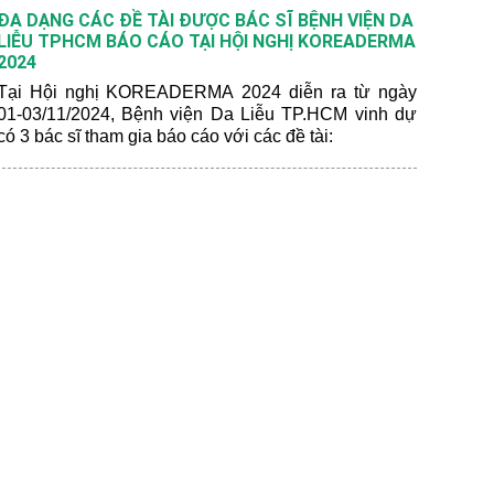
hướng và công nghệ mới nhất trong lĩnh vực thẩm mỹ
ĐA DẠNG CÁC ĐỀ TÀI ĐƯỢC BÁC SĨ BỆNH VIỆN DA
và chống lão hóa.
LIỄU TPHCM BÁO CÁO TẠI HỘI NGHỊ KOREADERMA
2024
Tại Hội nghị KOREADERMA 2024 diễn ra từ ngày
01-03/11/2024, Bệnh viện Da Liễu TP.HCM vinh dự
có 3 bác sĩ tham gia báo cáo với các đề tài: