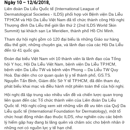
Ngày 10 – 12/6/2018,
Liên đoàn Da Liễu Quốc tế (International League of
Dermatological Societies - ILDS) phối hợp với Bệnh viện Da Liễu
TP.HCM và Hội Da Liễu Việt Nam đã tổ chức thành công Hội nghị
Thượng đỉnh Da Liễu thế giới lần thứ 2 (2nd ILDS World Skin
Summit) tại khách sạn Le Meridien, thành phố Hồ Chí Minh.
Tham dự hội nghị gồm có 120 đại biểu là những Giáo sư hàng
đầu thế giới, những chuyên gia, và lãnh đạo của các Hội Da Liễu
đến từ 41 quốc gia.
Đoàn đại biểu Việt Nam với 10 thành viên là lãnh đạo của Tổng
hội Y học, Hội Da Liễu Việt Nam, bệnh viện Da Liễu TP.HCM,
bệnh viện Da Liễu TW và bệnh viện Phong – Da Liễu TW Quy
Hoà. Đại diện cho cơ quan quản lý y tế thành phố, GS.TS.
Nguyễn Tấn Bỉnh, Giám đốc Sở Y tế TP.HCM, đã đến tham dự,
phát biểu khai mạc và điều hành một phiên toàn thể của hội nghị.
Hội nghị đã tập trung vào nhiều vấn đề và chiến lược quan trọng
liên quan đến các Tổ chức thành viên của Liên đoàn Da Liễu
Quốc tế. Hội nghị cũng xem xét những vấn đề ưu tiên của Quỹ Da
Liễu quốc tế (International Foundation for Dermatology), một tổ
chức hoạt động nhân đạo thuộc ILDS, như nghiên cứu các bệnh
lý hiếm gặp hay đang bị lãng quên và chăm sóc cho bệnh nhân ở
những nơi có nguồn lực y tế hạn chế.