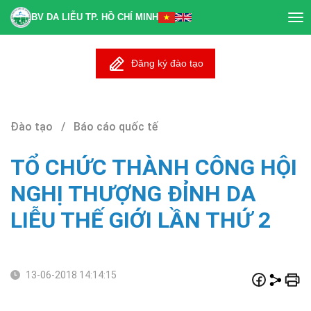
BV DA LIỄU TP. HỒ CHÍ MINH
Tog
nav
Đăng ký đào tạo
Đào tạo / Báo cáo quốc tế
TỔ CHỨC THÀNH CÔNG HỘI
NGHỊ THƯỢNG ĐỈNH DA
LIỄU THẾ GIỚI LẦN THỨ 2
13-06-2018 14:14:15