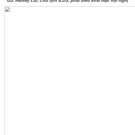
GS. Harvey Lui, Chủ tịch ILDS, phát biểu khai mạc hội nghị