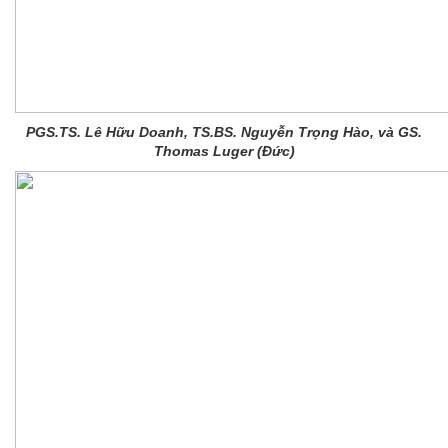
PGS.TS. Lê H
ữu
Doanh, TS.BS. Nguyễn Trọng Hào, và GS.
Thomas Luger (Đức)