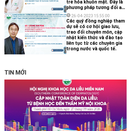
trẻ hóa khuôn mặt. Đây là
phương pháp tương đối an
toàn, hiệu quả mà không
26-04-2023 15:55:00
mất nhiều thời gian nghỉ
Các quý đồng nghiệp tham
ngơi. Tuy nhiên, việc tiêm
dự sẽ có cơ hội giao lưu,
chất làm đầy cần phải
trao đổi chuyên môn, cập
được thực hiện bởi những
nhật kiến thức và đào tạo
chuyên gia da liễu – thẩm
liên tục từ các chuyên gia
mỹ có kinh nghiệm và được
trong nước và quốc tế.
đào tạo chính quy, bài bản.
TIN MỚI