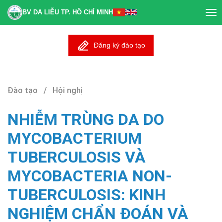
BV DA LIỄU TP. HỒ CHÍ MINH
Tog
nav
Đăng ký đào tạo
Đào tạo / Hội nghị
NHIỄM TRÙNG DA DO
MYCOBACTERIUM
TUBERCULOSIS VÀ
MYCOBACTERIA NON-
TUBERCULOSIS: KINH
NGHIỆM CHẨN ĐOÁN VÀ