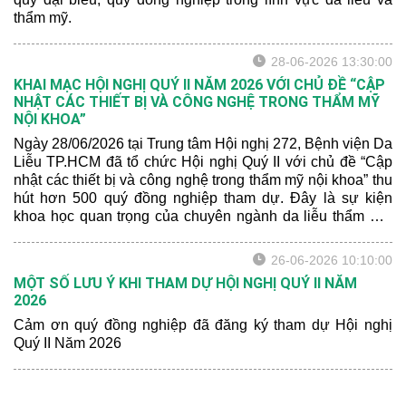
thẩm mỹ.
28-06-2026 13:30:00
KHAI MẠC HỘI NGHỊ QUÝ II NĂM 2026 VỚI CHỦ ĐỀ “CẬP
NHẬT CÁC THIẾT BỊ VÀ CÔNG NGHỆ TRONG THẨM MỸ
NỘI KHOA”
Ngày 28/06/2026 tại Trung tâm Hội nghị 272, Bệnh viện Da
Liễu TP.HCM đã tổ chức Hội nghị Quý II với chủ đề “Cập
nhật các thiết bị và công nghệ trong thẩm mỹ nội khoa” thu
hút hơn 500 quý đồng nghiệp tham dự. Đây là sự kiện
khoa học quan trọng của chuyên ngành da liễu thẩm mỹ,
nơi cập nhật kiến thức chuyên môn, tăng cường giao lưu
và chia sẻ kinh nghiệm thực hành giữa các cán bộ y tế
26-06-2026 10:10:00
trong khu vực.
MỘT SỐ LƯU Ý KHI THAM DỰ HỘI NGHỊ QUÝ II NĂM
2026
Cảm ơn quý đồng nghiệp đã đăng ký tham dự Hội nghị
Quý II Năm 2026