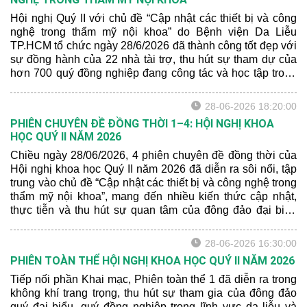
Hội nghị Quý II với chủ đề “Cập nhật các thiết bị và công
nghệ trong thẩm mỹ nội khoa” do Bệnh viện Da Liễu
TP.HCM tổ chức ngày 28/6/2026 đã thành công tốt đẹp với
sự đồng hành của 22 nhà tài trợ, thu hút sự tham dự của
hơn 700 quý đồng nghiệp đang công tác và học tập trong
lĩnh vực da liễu từ nhiều Tỉnh/Thành trên cả nước tham
dự.
28-06-2026 18:20:00
PHIÊN CHUYÊN ĐỀ ĐỒNG THỜI 1–4: HỘI NGHỊ KHOA
HỌC QUÝ II NĂM 2026
Chiều ngày 28/06/2026, 4 phiên chuyên đề đồng thời của
Hội nghị khoa học Quý II năm 2026 đã diễn ra sôi nổi, tập
trung vào chủ đề “Cập nhật các thiết bị và công nghệ trong
thẩm mỹ nội khoa”, mang đến nhiều kiến thức cập nhật,
thực tiễn và thu hút sự quan tâm của đông đảo đại biểu
tham dự.
28-06-2026 16:30:00
PHIÊN TOÀN THỂ HỘI NGHỊ KHOA HỌC QUÝ II NĂM 2026
Tiếp nối phần Khai mạc, Phiên toàn thể 1 đã diễn ra trong
không khí trang trọng, thu hút sự tham gia của đông đảo
quý đại biểu, quý đồng nghiệp trong lĩnh vực da liễu và