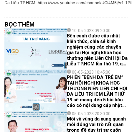
Da Liễu TP.HCM: https://www.youtube.com/channel/UCt4M5jArf
ĐỌC THÊM
10-05-2023 09:20:00
Bên cạnh được cập nhật
kiến thức, chia sẻ kinh
nghiệm cùng các chuyên
gia tại Hội nghị khoa học
thường niên Liên Chi Hội Da
Liễu TP.HCM lần thứ 19, quý
đồng nghiệp sẽ có cơ hội
08-05-2023 10:45:00
trải nghiệm các sản phẩm,
PHIÊN “BỆNH DA TRẺ EM”
công nghệ mới cùng các
TẠI HỘI NGHỊ KHOA HỌC
công ty dược mỹ phẩm.
THƯỜNG NIÊN LIÊN CHI HỘI
DA LIỄU TP.HCM LẦN THỨ
19 sẽ mang đến 5 bài báo
cáo có nội dung cập nhật
và mang tính ứng dụng cao
05-05-2023 20:30:00
về các bệnh lý thường gặp
Môi và vùng da xung quanh
ở trẻ em như phản ứng da
môi đóng vai trò rất quan
do thuốc, viêm bì cơ, phát
trọng để duy trì sự cuốn