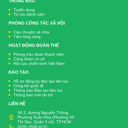
THÔNG BÁO
Tuyển dụng
Tin tức bệnh viện
PHÒNG CÔNG TÁC XÃ HỘI
Câu chuyện sẻ chia
Tấm lòng vàng
HOẠT ĐỘNG ĐOÀN THỂ
Phong trào đoàn thanh niên
Công đoàn cơ sở
Hội cựu chiến binh Việt Nam
ĐÀO TẠO
Hồ sơ đăng ký đào tạo liên tục
Công bố quốc tế
Thông báo Đào tạo liên tục
Thông báo mời tài trợ
LIÊN HỆ
Số 2, đường Nguyễn Thông,
Phường Xuân Hòa (Phường Võ
Thị Sáu, Quận 3 cũ), TP.HCM
(028).3930.8131