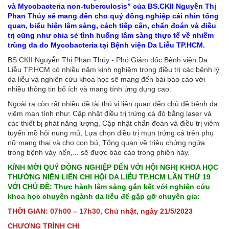
và Mycobacteria non-tuberculosis” của BS.CKII Nguyễn Thị
Phan Thúy sẽ mang đến cho quý đồng nghiệp cái nhìn tổng
quan, biểu hiện lâm sàng, cách tiếp cận, chẩn đoán và điều
trị cũng như chia sẻ tình huống lâm sàng thực tế về nhiễm
trùng da do Mycobacteria tại Bệnh viện Da Liễu TP.HCM.
BS.CKII Nguyễn Thị Phan Thúy - Phó Giám đốc Bệnh viện Da
Liễu TP.HCM có nhiều năm kinh nghiệm trong điều trị các bệnh lý
da liễu và nghiên cứu khoa học sẽ mang đến bài báo cáo với
nhiều thông tin bổ ích và mang tính ứng dụng cao.
Ngoài ra còn rất nhiều đề tài thú vị liên quan đến chủ đề bệnh da
viêm mạn tính như: Cập nhật điều trị trứng cá đỏ bằng laser và
các thiết bị phát năng lượng, Cập nhật chẩn đoán và điều trị viêm
tuyến mồ hôi nung mủ, Lựa chọn điều trị mụn trứng cá trên phụ
nữ mang thai và cho con bú, Tổng quan về triệu chứng ngứa
trong bệnh vảy nến,... sẽ được báo cáo trong phiên này.
KÍNH MỜI QUÝ ĐỒNG NGHIỆP ĐẾN VỚI HỘI NGHỊ KHOA HỌC
THƯỜNG NIÊN LIÊN CHI HỘI DA LIỄU TP.HCM LẦN THỨ 19
VỚI CHỦ ĐỀ: Thực hành lâm sàng gắn kết với nghiên cứu
khoa học chuyên ngành da liễu để gặp gỡ chuyên gia:
THỜI GIAN: 07h00 – 17h30, Chủ nhật, ngày 21/5/2023
CHƯƠNG TRÌNH CHI