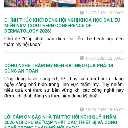
21-07-2026 19:00:00
CHÍNH THỨC KHỞI ĐỘNG HỘI NGHỊ KHOA HỌC DA LIỄU
MIỀN NAM (SOUTHERN CONFERENCE OF
DERMATOLOGY 2026)
Chủ đề "Cập nhật toàn diện Da liễu: Từ bệnh học đến
thẩm mỹ nội khoa"
14-07-2026 12:30:00
CÔNG NGHỆ THẨM MỸ HIỆN ĐẠI: HIỆU QUẢ PHẢI ĐI
CÙNG AN TOÀN
Ứng dụng laser, sóng RF, IPL hay siêu âm hội tụ...đang
ngày càng phổ biến trong lĩnh vực thẩm mỹ. Tuy nhiên,
hiệu quả chỉ thực sự bền vững khi các công nghệ này
được chỉ định đúng và thực hiện đúng kỹ thuật.
29-06-2026 19:30:00
LỜI CẢM ƠN CÁC NHÀ TÀI TRỢ HỘI NGHỊ QUÝ II NĂM
2026 VỚI CHỦ ĐỀ “CẬP NHẬT CÁC THIẾT BỊ VÀ CÔNG
NGHỆ TRONG THẨM MỸ NỘI KHOA”