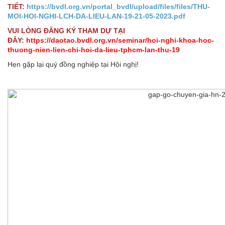
TIẾT:
https://bvdl.org.vn/portal_bvdl/upload/files/files/THU-
MOI-HOI-NGHI-LCH-DA-LIEU-LAN-19-21-05-2023.pdf
VUI LÒNG ĐĂNG KÝ THAM DỰ TẠI
ĐÂY:
https://daotao.bvdl.org.vn/seminar/hoi-nghi-khoa-hoc-
thuong-nien-lien-chi-hoi-da-lieu-tphcm-lan-thu-19
Hẹn gặp lại quý đồng nghiệp tại Hội nghị!