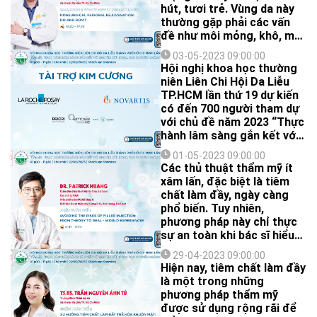
ban da ở vùng mặc tã, điều
hút, tươi trẻ. Vùng da này
trị laser ở trẻ em,... Tại hội
thường gặp phải các vấn
nghị, quý đồng nghiệp có
đề như môi mỏng, khô, mất
cơ hội cập nhật kiến thức
đường nét môi hay nếp
và trao đổi kinh nghiệm
03-05-2023 09:00:00
nhăn quanh miệng, rãnh
Hội nghị khoa học thường
chuyên môn với các chuyên
mũi má sâu và các nếp
niên Liên Chi Hội Da Liễu
gia trong lĩnh vực da liễu
nhăn Marionette. Vì vậy, trẻ
TP.HCM lần thứ 19 dự kiến
nhi khoa - một trong những
hóa da vùng quanh miệng là
có đến 700 người tham dự
lĩnh vực chuyên sâu trong
một nhu cầu rất thường
với chủ đề năm 2023 “Thực
chuyên ngành da liễu.
gặp, đặc biệt ở lứa tuổi
hành lâm sàng gắn kết với
trung niên.
nghiên cứu khoa học
01-05-2023 09:00:00
chuyên ngành da liễu” vừa
Các thủ thuật thẩm mỹ ít
là dịp để cập nhật kiến thức
xâm lấn, đặc biệt là tiêm
chuyên sâu, vừa là cơ hội
chất làm đầy, ngày càng
để các công ty, thương
phổ biến. Tuy nhiên,
hiệu dược mỹ phẩm, trang
phương pháp này chỉ thực
thiết bị y tế giới thiệu sản
sự an toàn khi bác sĩ hiểu
phẩm mới.
rõ những yếu tố nguy cơ từ
29-04-2023 09:00:00
lý thuyết đến thực hành.
Hiện nay, tiêm chất làm đầy
là một trong những
phương pháp thẩm mỹ
được sử dụng rộng rãi để