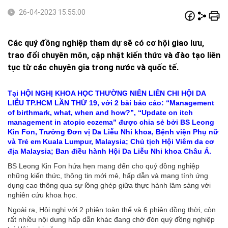
26-04-2023 15:55:00
Các quý đồng nghiệp tham dự sẽ có cơ hội giao lưu,
trao đổi chuyên môn, cập nhật kiến thức và đào tạo liên
tục từ các chuyên gia trong nước và quốc tế.
Tại HỘI NGHỊ KHOA HỌC THƯỜNG NIÊN LIÊN CHI HỘI DA
LIỄU TP.HCM LẦN THỨ 19, với 2 bài báo cáo: “Management
of birthmark, what, when and how?”, “Update on itch
management in atopic eczema” được chia sẻ bởi BS Leong
Kin Fon, Trưởng Đơn vị Da Liễu Nhi khoa, Bệnh viện Phụ nữ
và Trẻ em Kuala Lumpur, Malaysia; Chủ tịch Hội Viêm da cơ
địa Malaysia; Ban điều hành Hội Da Liễu Nhi khoa Châu Á.
BS Leong Kin Fon hứa hẹn mang đến cho quý đồng nghiệp
những kiến thức, thông tin mới mẻ, hấp dẫn và mang tính ứng
dụng cao thông qua sự lồng ghép giữa thực hành lâm sàng với
nghiên cứu khoa học.
Ngoài ra, Hội nghị với 2 phiên toàn thể và 6 phiên đồng thời, còn
rất nhiều nội dung hấp dẫn khác đang chờ đón quý đồng nghiệp