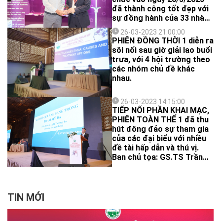
đã thành công tốt đẹp với
sự đồng hành của 33 nhà
tài trợ, thu hút hơn 1.000
26-03-2023 21:00:00
đại biểu là các bác sĩ, dược
PHIÊN ĐỒNG THỜI 1 diễn ra
sĩ công tác trong lĩnh vực
sôi nổi sau giờ giải lao buổi
da liễu, thẩm mỹ đến từ
trưa, với 4 hội trường theo
nhiều Tỉnh/Thành trên cả
các nhóm chủ đề khác
nước tham dự.
nhau.
26-03-2023 14:15:00
TIẾP NỐI PHẦN KHAI MẠC,
PHIÊN TOÀN THỂ 1 đã thu
hút đông đảo sự tham gia
của các đại biểu với nhiều
đề tài hấp dẫn và thú vị.
Ban chủ tọa: GS.TS Trần
Hậu Khang, PGS.TS
Nguyễn Văn Thường, TS.BS
Nguyễn Trọng Hào
TIN MỚI