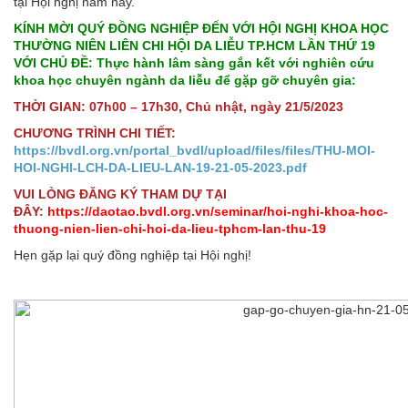
tại Hội nghị năm nay.
KÍNH MỜI QUÝ ĐỒNG NGHIỆP ĐẾN VỚI HỘI NGHỊ KHOA HỌC
THƯỜNG NIÊN LIÊN CHI HỘI DA LIỄU TP.HCM LẦN THỨ 19
VỚI CHỦ ĐỀ: Thực hành lâm sàng gắn kết với nghiên cứu
khoa học chuyên ngành da liễu để gặp gỡ chuyên gia:
THỜI GIAN: 07h00 – 17h30, Chủ nhật, ngày 21/5/2023
CHƯƠNG TRÌNH CHI TIẾT:
https://bvdl.org.vn/portal_bvdl/upload/files/files/THU-MOI-
HOI-NGHI-LCH-DA-LIEU-LAN-19-21-05-2023.pdf
VUI LÒNG ĐĂNG KÝ THAM DỰ TẠI
ĐÂY:
https://daotao.bvdl.org.vn/seminar/hoi-nghi-khoa-hoc-
thuong-nien-lien-chi-hoi-da-lieu-tphcm-lan-thu-19
Hẹn gặp lại quý đồng nghiệp tại Hội nghị!