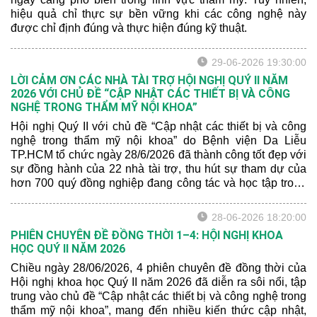
hiệu quả chỉ thực sự bền vững khi các công nghệ này
được chỉ định đúng và thực hiện đúng kỹ thuật.
29-06-2026 19:30:00
LỜI CẢM ƠN CÁC NHÀ TÀI TRỢ HỘI NGHỊ QUÝ II NĂM
2026 VỚI CHỦ ĐỀ “CẬP NHẬT CÁC THIẾT BỊ VÀ CÔNG
NGHỆ TRONG THẨM MỸ NỘI KHOA”
Hội nghị Quý II với chủ đề “Cập nhật các thiết bị và công
nghệ trong thẩm mỹ nội khoa” do Bệnh viện Da Liễu
TP.HCM tổ chức ngày 28/6/2026 đã thành công tốt đẹp với
sự đồng hành của 22 nhà tài trợ, thu hút sự tham dự của
hơn 700 quý đồng nghiệp đang công tác và học tập trong
lĩnh vực da liễu từ nhiều Tỉnh/Thành trên cả nước tham
dự.
28-06-2026 18:20:00
PHIÊN CHUYÊN ĐỀ ĐỒNG THỜI 1–4: HỘI NGHỊ KHOA
HỌC QUÝ II NĂM 2026
Chiều ngày 28/06/2026, 4 phiên chuyên đề đồng thời của
Hội nghị khoa học Quý II năm 2026 đã diễn ra sôi nổi, tập
trung vào chủ đề “Cập nhật các thiết bị và công nghệ trong
thẩm mỹ nội khoa”, mang đến nhiều kiến thức cập nhật,