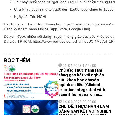
Thứ bảy:
buổi sáng từ 7g30 đến 11g00, buổi chiều từ 13g00 
Chủ Nhật:
buổi sáng từ 7g30 đến 11g00, buổi chiều từ 13g00
Ngày Lễ, Tết:
NGHỈ
Đặt lịch khám bệnh trực tuyến tại: https://dalieu.medpro.com.vn
Đăng ký Khám bệnh Online (App Store, Google Play)
Để xem được nhiều nội dung Truyền thông giáo dục sức khỏe về da l
Da Liễu TP.HCM: https://www.youtube.com/channel/UCt4M5jArf
ĐỌC THÊM
21-04-2023 17:45:00
Chủ đề: Thực hành lâm
sàng gắn kết với nghiên
cứu khoa học chuyên
ngành da liễu (Clinical
practice integrated with
scientific research in
Dermatology)
14-04-2023 20:00:00
CHỦ ĐỀ: THỰC HÀNH LÂM
SÀNG GẮN KẾT VỚI NGHIÊN