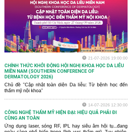
21-07-2026 19:00:00
CHÍNH THỨC KHỞI ĐỘNG HỘI NGHỊ KHOA HỌC DA LIỄU
MIỀN NAM (SOUTHERN CONFERENCE OF
DERMATOLOGY 2026)
Chủ đề "Cập nhật toàn diện Da liễu: Từ bệnh học đến
thẩm mỹ nội khoa"
14-07-2026 12:30:00
CÔNG NGHỆ THẨM MỸ HIỆN ĐẠI: HIỆU QUẢ PHẢI ĐI
CÙNG AN TOÀN
Ứng dụng laser, sóng RF, IPL hay siêu âm hội tụ...đang
ngày càng phổ biến trong lĩnh vực thẩm mỹ. Tuy nhiên,