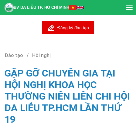
BV DA LIỄU TP. HỒ CHÍ MINH
Tog
nav
Đăng ký đào tạo
Đào tạo / Hội nghị
GẶP GỠ CHUYÊN GIA TẠI
HỘI NGHỊ KHOA HỌC
THƯỜNG NIÊN LIÊN CHI HỘI
DA LIỄU TP.HCM LẦN THỨ
19