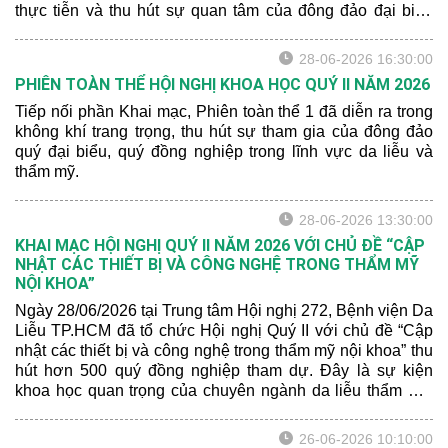
thực tiễn và thu hút sự quan tâm của đông đảo đại biểu
tham dự.
28-06-2026 16:30:00
PHIÊN TOÀN THỂ HỘI NGHỊ KHOA HỌC QUÝ II NĂM 2026
Tiếp nối phần Khai mạc, Phiên toàn thể 1 đã diễn ra trong
không khí trang trọng, thu hút sự tham gia của đông đảo
quý đại biểu, quý đồng nghiệp trong lĩnh vực da liễu và
thẩm mỹ.
28-06-2026 13:30:00
KHAI MẠC HỘI NGHỊ QUÝ II NĂM 2026 VỚI CHỦ ĐỀ “CẬP
NHẬT CÁC THIẾT BỊ VÀ CÔNG NGHỆ TRONG THẨM MỸ
NỘI KHOA”
Ngày 28/06/2026 tại Trung tâm Hội nghị 272, Bệnh viện Da
Liễu TP.HCM đã tổ chức Hội nghị Quý II với chủ đề “Cập
nhật các thiết bị và công nghệ trong thẩm mỹ nội khoa” thu
hút hơn 500 quý đồng nghiệp tham dự. Đây là sự kiện
khoa học quan trọng của chuyên ngành da liễu thẩm mỹ,
nơi cập nhật kiến thức chuyên môn, tăng cường giao lưu
và chia sẻ kinh nghiệm thực hành giữa các cán bộ y tế
26-06-2026 10:10:00