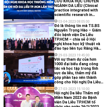
CỨU KHOA HỌC CHUYÊN
NGÀNH DA LIỄU (Clinical
practice integrated with
scientific research in
Dermatology)
03-04-2023 08:05:00
Đó là thông tin mà TS.BS
Nguyễn Trọng Hào – Giám
đốc bệnh viện Da Liễu
TP.HCM – chia sẻ ở Hội
nghị khoa học kỹ thuật và
đào tạo liên tục Răng Hàm
Mặt lần thứ 45 do Khoa
29-03-2023 19:45:00
Răng Hàm Mặt – Đại học Y
Với sự tham dự của hơn
Dược TP.HCM tổ chức ngày
1000 đại biểu đang công
02 – 04/4/2023 tại Trung
tác và học tập trong lĩnh
tâm hội nghị Adora.
vực da liễu, thẩm mỹ đã
góp phần tạo nên thành
công cho Hội nghị Da Liễu
Thẩm mỹ miền Nam 2023
27-03-2023 15:10:00
được tổ chức ngày
Hội nghị Da liễu Thẩm mỹ
26/03/2023 tại Trung tâm
Miền Nam 2023 do Bệnh
Hội nghị Gem Center.
viện Da Liễu TP.HCM tổ
chức vào ngày 26/3/2023