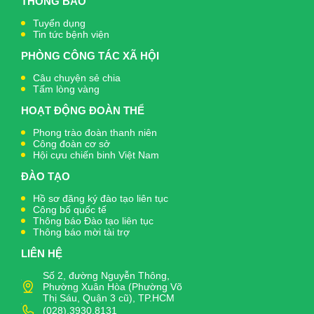
THÔNG BÁO
Tuyển dụng
Tin tức bệnh viện
PHÒNG CÔNG TÁC XÃ HỘI
Câu chuyện sẻ chia
Tấm lòng vàng
HOẠT ĐỘNG ĐOÀN THỂ
Phong trào đoàn thanh niên
Công đoàn cơ sở
Hội cựu chiến binh Việt Nam
ĐÀO TẠO
Hồ sơ đăng ký đào tạo liên tục
Công bố quốc tế
Thông báo Đào tạo liên tục
Thông báo mời tài trợ
LIÊN HỆ
Số 2, đường Nguyễn Thông,
Phường Xuân Hòa (Phường Võ
Thị Sáu, Quận 3 cũ), TP.HCM
(028).3930.8131