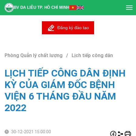
BV DA LIỄU TP. HỒ CHÍ MINH
Tog
nav
Đăng ký đào tạo
Phòng Quản lý chất lượng / Lịch tiếp công dân
LỊCH TIẾP CÔNG DÂN ĐỊNH
KỲ CỦA GIÁM ĐỐC BỆNH
VIỆN 6 THÁNG ĐẦU NĂM
2022
30-12-2021 15:00:00