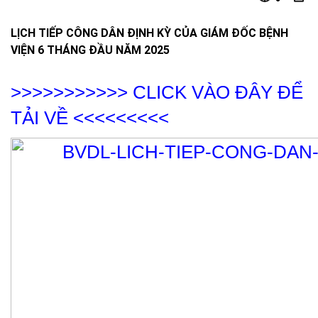
LỊCH TIẾP CÔNG DÂN ĐỊNH KỲ CỦA GIÁM ĐỐC BỆNH
VIỆN 6 THÁNG ĐẦU NĂM 2025
>>>>>>>>>>> CLICK VÀO ĐÂY ĐỂ
TẢI VỀ <<<<<<<<<