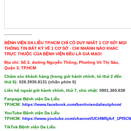
-------------------
BỆNH VIỆN DA LIỄU TP.HCM CHỈ CÓ DUY NHẤT 1 CƠ SỞ! MỌI
THÔNG TIN BẤT KỲ VỀ 1 CƠ SỞ - CHI NHÁNH NÀO KHÁC
TRỰC THUỘC CỦA BỆNH VIỆN ĐỀU LÀ GIẢ MẠO!
Địa chỉ: Số 2, đường Nguyễn Thông, Phường Võ Thị Sáu,
Quận 3, TP.HCM
Chăm sóc khách hàng (trong giờ hành chính, từ thứ 2 đến
thứ 6):
028.3930.8131 (nhấn phím 0)
Liên hệ ngoài giờ hành chính, thứ 7, chủ nhật:
0901.365.638
Fanpage Bệnh viện Da Liễu
TP.HCM:
https://www.facebook.com/benhviendalieutphcm/
YouTube Bệnh viện Da Liễu
TP.HCM:
https://www.youtube.com/channel/UCt4M5jArf_1Pf5
TikTok Bệnh viện Da Liễu