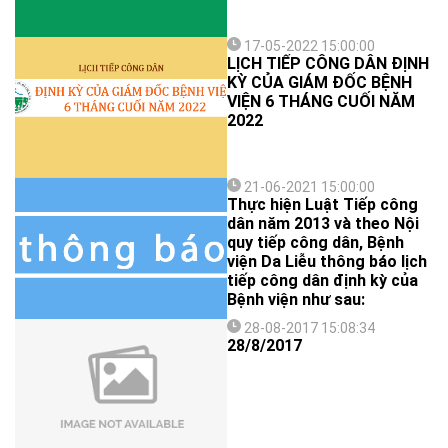
17-05-2022 15:00:00
LỊCH TIẾP CÔNG DÂN ĐỊNH
KỲ CỦA GIÁM ĐỐC BỆNH
VIỆN 6 THÁNG CUỐI NĂM
2022
21-06-2021 15:00:00
Thực hiện Luật Tiếp công
dân năm 2013 và theo Nội
quy tiếp công dân, Bệnh
viện Da Liễu thông báo lịch
tiếp công dân định kỳ của
Bệnh viện như sau:
28-08-2017 15:08:34
28/8/2017