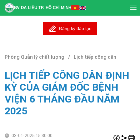
BV DA LIỄU TP. HỒ CHÍ MINH
Tog
nav
Đăng ký đào tạo
Phòng Quản lý chất lượng / Lịch tiếp công dân
LỊCH TIẾP CÔNG DÂN ĐỊNH
KỲ CỦA GIÁM ĐỐC BỆNH
VIỆN 6 THÁNG ĐẦU NĂM
2025
03-01-2025 15:30:00