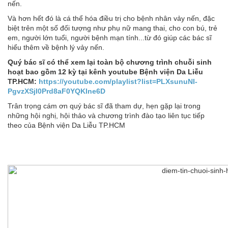
nến.
Và hơn hết đó là cá thể hóa điều trị cho bệnh nhân vảy nến, đặc
biệt trên một số đối tượng như phụ nữ mang thai, cho con bú, trẻ
em, người lớn tuổi, người bệnh mạn tính...từ đó giúp các bác sĩ
hiểu thêm về bệnh lý vảy nến.
Quý bác sĩ có thể xem lại toàn bộ chương trình chuỗi sinh
hoạt bao gồm 12 kỳ tại kênh youtube Bệnh viện Da Liễu
TP.HCM:
https://youtube.com/playlist?list=PLXsunuNI-
PgvzXSjI0Prd8aF0YQKIne6D
Trân trọng cám ơn quý bác sĩ đã tham dự, hẹn gặp lại trong
những hội nghị, hội thảo và chương trình đào tạo liên tục tiếp
theo của Bệnh viện Da Liễu TP.HCM