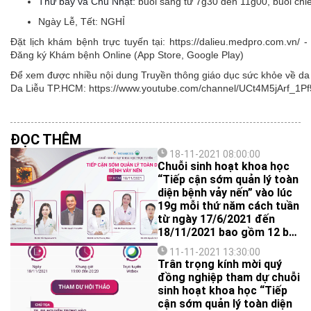
Thứ bảy và Chủ Nhật:
buổi sáng từ 7g30 đến 11g00, buổi ch
Ngày Lễ, Tết:
NGHỈ
Đặt lịch khám bệnh trực tuyến tại: https://dalieu.medpro.com.vn
Đăng ký Khám bệnh Online (App Store, Google Play)
Để xem được nhiều nội dung Truyền thông giáo dục sức khỏe về da l
Da Liễu TP.HCM: https://www.youtube.com/channel/UCt4M5jArf
ĐỌC THÊM
18-11-2021 08:00:00
Chuỗi sinh hoạt khoa học
“Tiếp cận sớm quản lý toàn
diện bệnh vảy nến” vào lúc
19g mỗi thứ năm cách tuần
từ ngày 17/6/2021 đến
18/11/2021 bao gồm 12 bài
báo cáo với các chủ đề
11-11-2021 13:30:00
nhằm cung cấp cho quý
Trân trọng kính mời quý
đồng nghiệp những kiến
đồng nghiệp tham dự chuỗi
thức và xu hướng cập nhật
sinh hoạt khoa học “Tiếp
mới nhất trong tiếp cận
cận sớm quản lý toàn diện