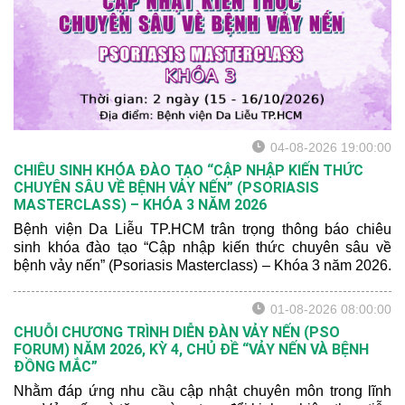
04-08-2026 19:00:00
CHIÊU SINH KHÓA ĐÀO TẠO “CẬP NHẬP KIẾN THỨC
CHUYÊN SÂU VỀ BỆNH VẢY NẾN” (PSORIASIS
MASTERCLASS) – KHÓA 3 NĂM 2026
Bệnh viện Da Liễu TP.HCM trân trọng thông báo chiêu
sinh khóa đào tạo “Cập nhập kiến thức chuyên sâu về
bệnh vảy nến” (Psoriasis Masterclass) – Khóa 3 năm 2026.
01-08-2026 08:00:00
CHUỖI CHƯƠNG TRÌNH DIỄN ĐÀN VẢY NẾN (PSO
FORUM) NĂM 2026, KỲ 4, CHỦ ĐỀ “VẢY NẾN VÀ BỆNH
ĐỒNG MẮC”
Nhằm đáp ứng nhu cầu cập nhật chuyên môn trong lĩnh