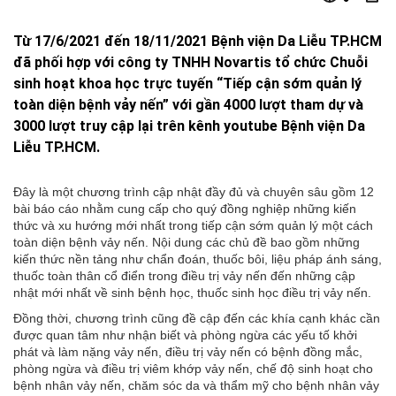
Từ 17/6/2021 đến 18/11/2021 Bệnh viện Da Liễu TP.HCM
đã phối hợp với công ty TNHH Novartis tổ chức Chuỗi
sinh hoạt khoa học trực tuyến “Tiếp cận sớm quản lý
toàn diện bệnh vảy nến” với gần 4000 lượt tham dự và
3000 lượt truy cập lại trên kênh youtube Bệnh viện Da
Liễu TP.HCM.
Đây là một chương trình cập nhật đầy đủ và chuyên sâu gồm 12
bài báo cáo nhằm cung cấp cho quý đồng nghiệp những kiến
thức và xu hướng mới nhất trong tiếp cận sớm quản lý một cách
toàn diện bệnh vảy nến. Nội dung các chủ đề bao gồm những
kiến thức nền tảng như chẩn đoán, thuốc bôi, liệu pháp ánh sáng,
thuốc toàn thân cổ điển trong điều trị vảy nến đến những cập
nhật mới nhất về sinh bệnh học, thuốc sinh học điều trị vảy nến.
Đồng thời, chương trình cũng đề cập đến các khía cạnh khác cần
được quan tâm như nhận biết và phòng ngừa các yếu tố khởi
phát và làm nặng vảy nến, điều trị vảy nến có bệnh đồng mắc,
phòng ngừa và điều trị viêm khớp vảy nến, chế độ sinh hoạt cho
bệnh nhân vảy nến, chăm sóc da và thẩm mỹ cho bệnh nhân vảy