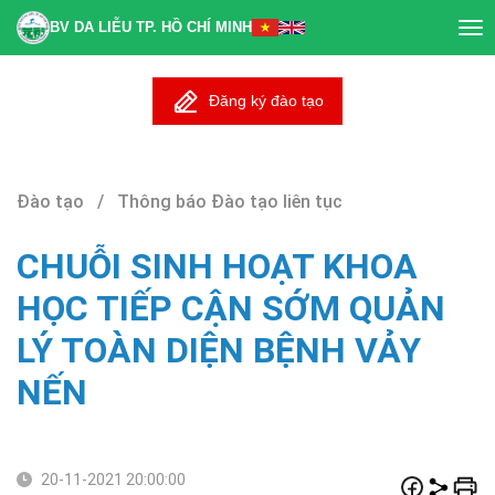
BV DA LIỄU TP. HỒ CHÍ MINH
Tog
nav
Đăng ký đào tạo
Đào tạo / Thông báo Đào tạo liên tục
CHUỖI SINH HOẠT KHOA
HỌC TIẾP CẬN SỚM QUẢN
LÝ TOÀN DIỆN BỆNH VẢY
NẾN
20-11-2021 20:00:00