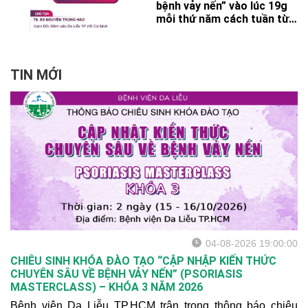
trình Tọa đàm trực tuyến
bệnh vảy nến” vào lúc 19g
cùng nhóm chuyên gia vảy
mỗi thứ năm cách tuần từ
nến Bệnh viện Da Liễu
ngày 17/6/2021 đến
TP.HCM (chương trình đính
18/11/2021.
kèm)
TIN MỚI
04-08-2026 19:00:00
CHIÊU SINH KHÓA ĐÀO TẠO “CẬP NHẬP KIẾN THỨC
CHUYÊN SÂU VỀ BỆNH VẢY NẾN” (PSORIASIS
MASTERCLASS) – KHÓA 3 NĂM 2026
Bệnh viện Da Liễu TP.HCM trân trọng thông báo chiêu