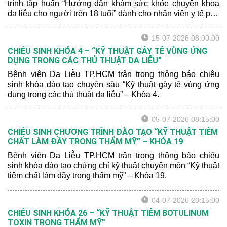
trình tập huấn “Hướng dẫn khám sức khỏe chuyên khoa
da liễu cho người trên 18 tuổi” dành cho nhân viên y tế phụ
trách công tác khám sức khỏe định kỳ.
15-07-2026 08:00:00
CHIÊU SINH KHÓA 4 – “KỸ THUẬT GÂY TÊ VÙNG ỨNG
DỤNG TRONG CÁC THỦ THUẬT DA LIỄU”
Bệnh viện Da Liễu TP.HCM trân trọng thông báo chiêu
sinh khóa đào tạo chuyên sâu “Kỹ thuật gây tê vùng ứng
dụng trong các thủ thuật da liễu” – Khóa 4.
05-07-2026 08:15:00
CHIÊU SINH CHƯƠNG TRÌNH ĐÀO TẠO “KỸ THUẬT TIÊM
CHẤT LÀM ĐẦY TRONG THẨM MỸ” – KHÓA 19
Bệnh viện Da Liễu TP.HCM trân trọng thông báo chiêu
sinh khóa đào tạo chứng chỉ kỹ thuật chuyên môn “Kỹ thuật
tiêm chất làm đầy trong thẩm mỹ” – Khóa 19.
04-07-2026 20:15:00
CHIÊU SINH KHÓA 26 – “KỸ THUẬT TIÊM BOTULINUM
TOXIN TRONG THẨM MỸ”