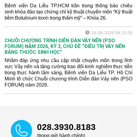
Bệnh viện Da Liễu TP.HCM trân trọng thông báo chiêu
sinh khóa đào tạo chứng chỉ kỹ thuật chuyên môn “Kỹ thuật
tiêm Botulinum toxin trong thẩm mỹ” – Khóa 26.
24-06-2026 08:10:00
CHUỖI CHƯƠNG TRÌNH DIỄN ĐÀN VẢY NẾN (PSO
FORUM) NĂM 2026, KỲ 3, CHỦ ĐỀ “ĐIỀU TRỊ VẢY NẾN
BẰNG THUỐC SINH HỌC”
Nhằm đáp ứng nhu cầu cập nhật chuyên môn trong lĩnh
vực Vảy nến và tăng cường trao đổi kinh nghiệm thực tiễn
trong thực hành lâm sàng, Bệnh viện Da Liễu TP. Hồ Chí
Minh tổ chức Chuỗi chương trình Diễn đàn Vảy nến (PSO
FORUM) năm 2026.
028.3930.8183
(trong giờ hành chính)