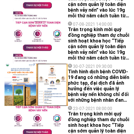
cận sớm quản lý toàn diện
bệnh vảy nến” vào lúc 19g
mỗi thứ năm cách tuần từ
ngày 17/6/2021 đến
07-08-2021 14:00:00
18/11/2021.
Trân trọng kính mời quý
đồng nghiệp tham dự chuỗi
sinh hoạt khoa học “Tiếp
cận sớm quản lý toàn diện
bệnh vảy nến” vào lúc 19g
mỗi thứ năm cách tuần từ
ngày 17/6/2021 đến
30-07-2021 09:30:00
18/11/2021.
Tình hình dịch bệnh COVID-
19 đang có những diễn biến
phức tạp, đại dịch đã ảnh
hưởng đến việc quản lý
bệnh vảy nến không chỉ đối
với những bệnh nhân đang
điều trị mà còn đối với
23-07-2021 08:00:00
những bệnh nhân sắp bắt
Trân trọng kính mời quý
đầu một liệu pháp mới để
đồng nghiệp tham dự chuỗi
kiểm soát bệnh. Đó chính là
sinh hoạt khoa học “Tiếp
nội dung trong chương
cận sớm quản lý toàn diện