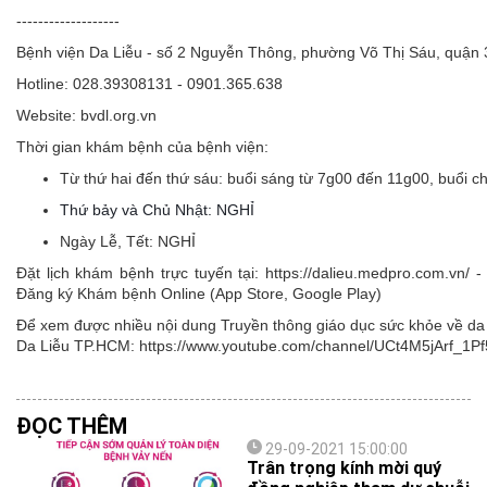
-------------------
Bệnh viện Da Liễu - số 2 Nguyễn Thông, phường Võ Thị Sáu, quận
Hotline: 028.39308131 - 0901.365.638
Website: bvdl.org.vn
Thời gian khám bệnh của bệnh viện:
Từ thứ hai đến thứ sáu:
buổi sáng từ 7g00 đến 11g00, buổi c
Thứ bảy và Chủ Nhật: NGHỈ
Ngày Lễ, Tết:
NGHỈ
Đặt lịch khám bệnh trực tuyến tại: https://dalieu.medpro.com.vn
Đăng ký Khám bệnh Online (App Store, Google Play)
Để xem được nhiều nội dung Truyền thông giáo dục sức khỏe về da l
Da Liễu TP.HCM: https://www.youtube.com/channel/UCt4M5jArf
ĐỌC THÊM
29-09-2021 15:00:00
Trân trọng kính mời quý