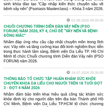
sinh khóa đào tạo “Cập nhập kiến thức chuyên sâu về
bệnh vảy nến” (Psoriasis Masterclass) – Khóa 3 năm 2026.
01-08-2026 08:00:00
CHUỖI CHƯƠNG TRÌNH DIỄN ĐÀN VẢY NẾN (PSO
FORUM) NĂM 2026, KỲ 4, CHỦ ĐỀ “VẢY NẾN VÀ BỆNH
ĐỒNG MẮC”
Nhằm đáp ứng nhu cầu cập nhật chuyên môn trong lĩnh
vực Vảy nến và tăng cường trao đổi kinh nghiệm thực tiễn
trong thực hành lâm sàng, Bệnh viện Da Liễu TP. Hồ Chí
Minh tổ chức Chuỗi chương trình Diễn đàn Vảy nến (PSO
FORUM) năm 2026.
24-07-2026 20:30:00
THÔNG BÁO TỔ CHỨC TẬP HUẤN KHÁM SỨC KHỎE
CHUYÊN KHOA DA LIỄU CHO NGƯỜI TRÊN 18 TUỔI ĐỢT
3 - ĐỢT 4 NĂM 2026
Nhằm đảm bảo triển khai hiệu quả công tác khám sức
khỏe định kỳ cho người dân trên địa bàn Thành phố Hồ
Chí Minh, Bệnh viện Da Liễu TP.HCM tổ chức chương