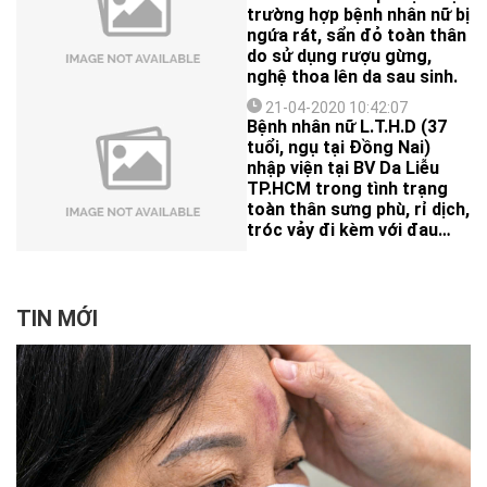
trường hợp bệnh nhân nữ bị
ngứa rát, sẩn đỏ toàn thân
do sử dụng rượu gừng,
nghệ thoa lên da sau sinh.
21-04-2020 10:42:07
Bệnh nhân nữ L.T.H.D (37
tuổi, ngụ tại Đồng Nai)
nhập viện tại BV Da Liễu
TP.HCM trong tình trạng
toàn thân sưng phù, rỉ dịch,
tróc vảy đi kèm với đau
nhức nhiều nên không tự đi
lại được.
TIN MỚI