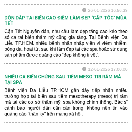
kém và chịu ảnh hưởng lâu dài về sức khỏe lẫn tâm lý.
26-01-2026 16:56:39
DỒN DẬP TAI BIẾN CAO ĐIỂM LÀM ĐẸP ‘CẤP TỐC’ MÙA
TẾT
Cận Tết Nguyên đán, nhu cầu làm đẹp tăng cao kéo theo
số ca tai biến thẩm mỹ cũng gia tăng. Tại Bệnh viện Da
Liễu TP.HCM, nhiều bệnh nhân nhập viện vì viêm nhiễm,
bỏng da, hoại tử, sau khi làm đẹp tại các spa hoặc sử dụng
sản phẩm được quảng cáo “đẹp không tì vết”.
12-01-2026 17:00:00
NHIỀU CA BIẾN CHỨNG SAU TIÊM MESO TRỊ RÁM MÁ
TẠI SPA
Bệnh viện Da Liễu TP.HCM gần đây tiếp nhận nhiều
trường hợp tai biến sau tiêm mesotherapy (meso) trị rám
má tại các cơ sở thẩm mỹ, spa không chính thống. Bác sĩ
cảnh báo người dân cần cẩn trọng, không nên tin vào
quảng cáo “thần kỳ” trên mạng xã hội.