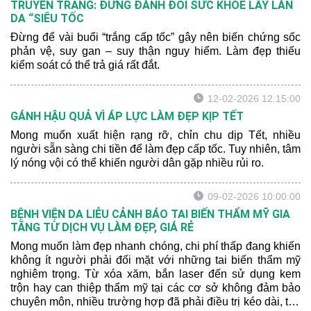
TRUYỀN TRẮNG: ĐỪNG ĐÁNH ĐỔI SỨC KHỎE LẤY LÀN
DA “SIÊU TỐC
Đừng để vài buổi “trắng cấp tốc” gây nên biến chứng sốc
phản vệ, suy gan – suy thận nguy hiểm. Làm đẹp thiếu
kiểm soát có thể trả giá rất đắt.
12-02-2026 12:15:00
GÁNH HẬU QUẢ VÌ ÁP LỰC LÀM ĐẸP KỊP TẾT
Mong muốn xuất hiện rạng rỡ, chỉn chu dịp Tết, nhiều
người sẵn sàng chi tiền để làm đẹp cấp tốc. Tuy nhiên, tâm
lý nóng vội có thể khiến người dân gặp nhiều rủi ro.
09-02-2026 10:00:00
BỆNH VIỆN DA LIỄU CẢNH BÁO TAI BIẾN THẨM MỸ GIA
TĂNG TỪ DỊCH VỤ LÀM ĐẸP, GIÁ RẺ
Mong muốn làm đẹp nhanh chóng, chi phí thấp đang khiến
không ít người phải đối mặt với những tai biến thẩm mỹ
nghiêm trọng. Từ xóa xăm, bắn laser đến sử dụng kem
trộn hay can thiệp thẩm mỹ tại các cơ sở không đảm bảo
chuyên môn, nhiều trường hợp đã phải điều trị kéo dài, tốn