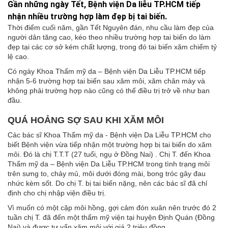
Gần những ngày Tết, Bệnh viện Da liễu TP.HCM tiếp
nhận nhiều trường hợp làm đẹp bị tai biến.
Thời điểm cuối năm, gần Tết Nguyên đán, nhu cầu làm đẹp của
người dân tăng cao, kéo theo nhiều trường hợp tai biến do làm
đẹp tại các cơ sở kém chất lượng, trong đó tai biến xăm chiếm tỷ
lệ cao.
Có ngày Khoa Thẩm mỹ da – Bệnh viện Da Liễu TP.HCM tiếp
nhận 5-6 trường hợp tai biến sau xăm môi, xăm chân mày và
không phải trường hợp nào cũng có thể điều trị trở về như ban
đầu.
QUÁ HOẢNG SỢ SAU KHI XĂM MÔI
Các bác sĩ Khoa Thẩm mỹ da - Bệnh viện Da Liễu TP.HCM cho
biết Bệnh viện vừa tiếp nhận một trường hợp bị tai biến do xăm
môi. Đó là chị
T.T.T (27 tuổi, ngụ ở Đồng Nai) . Chị T. đến Khoa
Thẩm mỹ da – Bệnh viện Da Liễu TP.HCM trong tình trạng môi
trên sưng to, chảy mủ, môi dưới đóng mài, bong tróc gây đau
nhức kèm sốt. Do chị T. bị tai biến nặng, nên các bác sĩ đã chỉ
định cho chị nhập viện điều trị.
Vì muốn có một cặp môi hồng, gợi cảm đón xuân nên trước đó 2
tuần chị T. đã đến một thẩm mỹ viện tại huyện Định Quán (Đồng
Nai) và được tư vấn xăm môi với giá 2 triệu đồng.