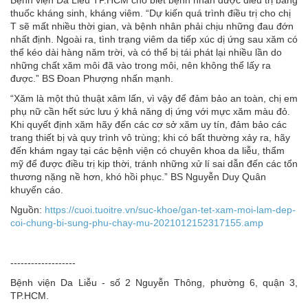
Bệnh viện Da Liễu TP.HCM cho biết bệnh nhân được điều trị bằng
thuốc kháng sinh, kháng viêm. “Dự kiến quá trình điều trị cho chị
T sẽ mất nhiều thời gian, và bệnh nhân phải chịu những đau đớn
nhất định. Ngoài ra, tình trạng viêm da tiếp xúc dị ứng sau xăm có
thể kéo dài hàng năm trời, và có thể bị tái phát lại nhiều lần do
những chất xăm môi đã vào trong môi, nên không thể lấy ra
được.” BS Đoan Phượng nhấn mạnh.
“Xăm là một thủ thuật xâm lấn, vì vậy để đảm bảo an toàn, chị em
phụ nữ cần hết sức lưu ý khả năng dị ứng với mực xăm màu đỏ.
Khi quyết định xăm hãy đến các cơ sở xăm uy tín, đảm bảo các
trang thiết bị và quy trình vô trùng; khi có bất thường xảy ra, hãy
đến khám ngay tại các bệnh viện có chuyên khoa da liễu, thẩm
mỹ để được điều trị kịp thời, tránh những xử lí sai dẫn đến các tổn
thương nặng nề hơn, khó hồi phục.” BS Nguyễn Duy Quân
khuyến cáo.
Nguồn:
https://cuoi.tuoitre.vn/suc-khoe/gan-tet-xam-moi-lam-dep-
coi-chung-bi-sung-phu-chay-mu-2021012152317155.amp
-------------------
Bệnh viện Da Liễu - số 2 Nguyễn Thông, phường 6, quận 3,
TP.HCM.