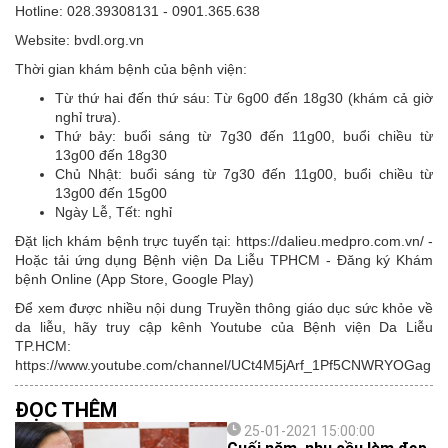
Hotline: 028.39308131 - 0901.365.638
Website: bvdl.org.vn
Thời gian khám bệnh của bệnh viện:
Từ thứ hai đến thứ sáu: Từ 6g00 đến 18g30 (khám cả giờ
nghỉ trưa).
Thứ bảy: buổi sáng từ 7g30 đến 11g00, buổi chiều từ
13g00 đến 18g30
Chủ Nhật: buổi sáng từ 7g30 đến 11g00, buổi chiều từ
13g00 đến 15g00
Ngày Lễ, Tết: nghỉ
Đặt lịch khám bệnh trực tuyến tại: https://dalieu.medpro.com.vn/ -
Hoặc tải ứng dụng Bệnh viện Da Liễu TPHCM - Đăng ký Khám
bệnh Online (App Store, Google Play)
Để xem được nhiều nội dung Truyền thông giáo dục sức khỏe về
da liễu, hãy truy cập kênh Youtube của Bệnh viện Da Liễu
TP.HCM:
https://www.youtube.com/channel/UCt4M5jArf_1Pf5CNWRYOGag
ĐỌC THÊM
25-01-2021 15:00:00