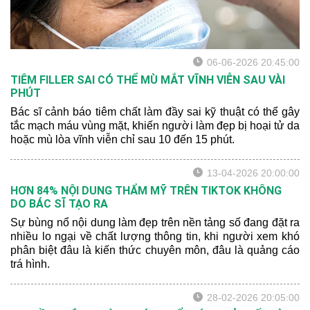
06-06-2026 20:45:00
TIÊM FILLER SAI CÓ THỂ MÙ MẮT VĨNH VIỄN SAU VÀI
PHÚT
Bác sĩ cảnh báo tiêm chất làm đầy sai kỹ thuật có thể gây
tắc mạch máu vùng mặt, khiến người làm đẹp bị hoại tử da
hoặc mù lòa vĩnh viễn chỉ sau 10 đến 15 phút.
13-04-2026 20:00:00
HƠN 84% NỘI DUNG THẨM MỸ TRÊN TIKTOK KHÔNG
DO BÁC SĨ TẠO RA
Sự bùng nổ nội dung làm đẹp trên nền tảng số đang đặt ra
nhiều lo ngại về chất lượng thông tin, khi người xem khó
phân biệt đâu là kiến thức chuyên môn, đâu là quảng cáo
trá hình.
28-02-2026 20:05:00