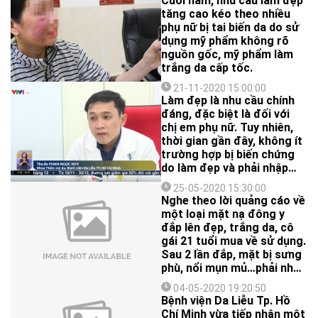
Cuối năm, nhu cầu làm đẹp
tăng cao kéo theo nhiều
phụ nữ bị tai biến da do sử
dụng mỹ phẩm không rõ
nguồn gốc, mỹ phẩm làm
trắng da cấp tốc.
21-11-2020 15:00:00
Làm đẹp là nhu cầu chính
đáng, đặc biệt là đối với
chị em phụ nữ. Tuy nhiên,
thời gian gần đây, không ít
trường hợp bị biến chứng
do làm đẹp và phải nhập
viện cấp cứu. Vậy làm thế
25-05-2020 15:30:00
nào để làm đẹp mà không
Nghe theo lời quảng cáo về
ảnh hưởng đến sức khoẻ?
một loại mặt nạ đông y
đắp lên đẹp, trắng da, cô
gái 21 tuổi mua về sử dụng.
Sau 2 lần đắp, mặt bị sưng
phù, nổi mụn mủ…phải nhập
viện điều trị.
04-05-2020 19:20:50
Bệnh viện Da Liễu Tp. Hồ
Chí Minh vừa tiếp nhận một