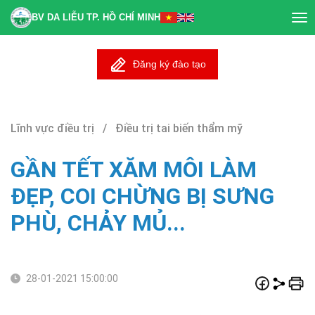
BV DA LIỄU TP. HỒ CHÍ MINH
Tog
nav
Đăng ký đào tạo
Lĩnh vực điều trị / Điều trị tai biến thẩm mỹ
GẦN TẾT XĂM MÔI LÀM
ĐẸP, COI CHỪNG BỊ SƯNG
PHÙ, CHẢY MỦ...
28-01-2021 15:00:00