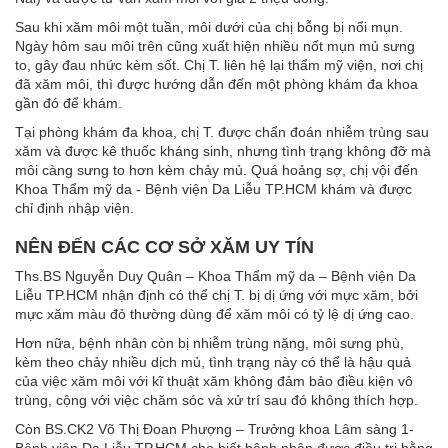
Sau khi xăm môi một tuần, môi dưới của chị bỗng bị nổi mụn.
Ngày hôm sau môi trên cũng xuất hiện nhiều nốt mụn mủ sưng
to, gây đau nhức kèm sốt. Chị T. liên hệ lại thẩm mỹ viện, nơi chị
đã xăm môi, thì được hướng dẫn đến một phòng khám đa khoa
gần đó để khám.
Tại phòng khám đa khoa, chị T. được chẩn đoán nhiễm trùng sau
xăm và được kê thuốc kháng sinh, nhưng tình trạng không đỡ mà
môi càng sưng to hơn kèm chảy mủ. Quá hoảng sợ, chị vội đến
Khoa Thẩm mỹ da - Bệnh viện Da Liễu TP.HCM khám và được
chỉ định nhập viện.
NÊN ĐẾN CÁC CƠ SỞ XĂM UY TÍN
Ths.BS Nguyễn Duy Quân – Khoa Thẩm mỹ da – Bệnh viện Da
Liễu TP.HCM nhận định có thể chị T. bị dị ứng với mực xăm, bởi
mực xăm màu đỏ thường dùng để xăm môi có tỷ lệ dị ứng cao.
Hơn nữa, bệnh nhân còn bị nhiễm trùng nặng, môi sưng phù,
kèm theo chảy nhiều dịch mủ, tình trạng này có thể là hậu quả
của việc xăm môi với kĩ thuật xăm không đảm bảo điều kiện vô
trùng, cộng với việc chăm sóc và xử trí sau đó không thích hợp.
Còn BS.CK2 Võ Thị Đoan Phượng – Trưởng khoa Lâm sàng 1-