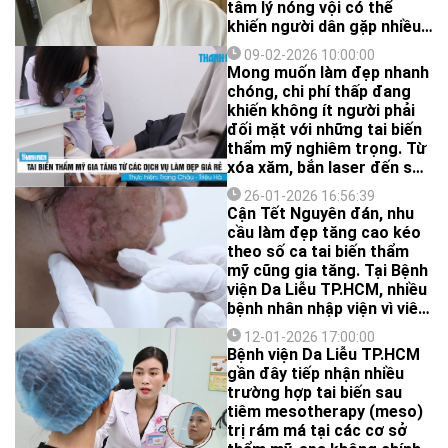
tâm lý nóng vội có thể
khiến người dân gặp nhiều
rủi ro.
09-02-2026 10:00:00
Mong muốn làm đẹp nhanh
chóng, chi phí thấp đang
khiến không ít người phải
đối mặt với những tai biến
thẩm mỹ nghiêm trọng. Từ
xóa xăm, bắn laser đến sử
dụng kem trộn hay can
26-01-2026 16:56:39
thiệp thẩm mỹ tại các cơ
Cận Tết Nguyên đán, nhu
sở không đảm bảo chuyên
cầu làm đẹp tăng cao kéo
môn, nhiều trường hợp đã
theo số ca tai biến thẩm
phải điều trị kéo dài, tốn
mỹ cũng gia tăng. Tại Bệnh
kém và chịu ảnh hưởng lâu
viện Da Liễu TP.HCM, nhiều
dài về sức khỏe lẫn tâm lý.
bệnh nhân nhập viện vì viêm
nhiễm, bỏng da, hoại tử,
12-01-2026 17:00:00
sau khi làm đẹp tại các spa
Bệnh viện Da Liễu TP.HCM
hoặc sử dụng sản phẩm
gần đây tiếp nhận nhiều
được quảng cáo “đẹp
trường hợp tai biến sau
không tì vết”.
tiêm mesotherapy (meso)
trị rám má tại các cơ sở