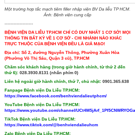
Một trường hợp tắc mạch tiêm filler nhập viện BV Da liễu TP HCM.
Ảnh: Bệnh viện cung cấp
-------------------
BỆNH VIỆN DA LIỄU TP.HCM CHỈ CÓ DUY NHẤT 1 CƠ SỞ! MỌI
THÔNG TIN BẤT KỲ VỀ 1 CƠ SỞ - CHI NHÁNH NÀO KHÁC
TRỰC THUỘC CỦA BỆNH VIỆN ĐỀU LÀ GIẢ MẠO!
Địa chỉ: Số 2, đường Nguyễn Thông, Phường Xuân Hòa
(Phường Võ Thị Sáu, Quận 3 cũ), TP.HCM
Chăm sóc khách hàng (trong giờ hành chính, từ thứ 2 đến
thứ 6):
028.3930.8131 (nhấn phím 0)
Liên hệ ngoài giờ hành chính, thứ 7, chủ nhật:
0901.365.638
Fanpage Bệnh viện Da Liễu TP.HCM:
https://www.facebook.com/benhviendalieutphcm/
YouTube Bệnh viện Da Liễu TP.HCM:
https://www.youtube.com/channel/UCt4M5jArf_1Pf5CNWRYOG
TikTok Bệnh viện Da Liễu TP.HCM:
https://www.tiktok.com/@benhviendalieuhcm
Zalo Bệnh viện Da Liễu TP.HCM: