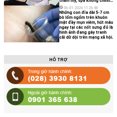
thẩm mỹ, spa không chính
thống. Bác sĩ cảnh báo
06-01-2026 11:26:48
người dân cần cẩn trọng,
Những con đỉa dài 5-7 cm
không nên tin vào quảng
bò lổm ngổm trên khuôn
cáo “thần kỳ” trên mạng xã
mặt đầy mụn viêm, hút máu
hội.
ngay tại các nốt sưng đỏ là
hình ảnh đang gây tranh
cãi dữ dội trên mạng xã hội.
HỖ TRỢ