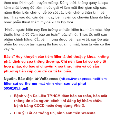
theo các lời khuyên truyền miệng. Đồng thời, không quay lại spa
kém chất lượng để tiêm thuốc giải vì làm mất thời gian cấp cứu,
nặng thêm biến chứng, dễ bỏ sót các biến chứng thần kinh tiềm
ẩn. Thay vào đó, cần đến ngay bệnh viện có chuyên khoa da liễu
hoặc phẫu thuật thẩm mỹ để xử trí kịp thời.
"Nhiều người hiện nay lầm tưởng chỉ cần kiểm tra nhãn mác, hộp
thuốc filler là đủ đảm bảo an toàn", bác sĩ nói. Thực tế, một sản
phẩm chính hãng, đắt tiền nhưng được tiêm sai vị trí, sai lớp giải
phẫu bởi người tay ngang thì hậu quả mù mắt, hoại tử vẫn có thể
xảy ra.
Bác sĩ Huy khuyến cáo tiêm filler là thủ thuật y khoa, không
phải dịch vụ spa thông thường. Chỉ nên làm tại cơ sở y tế
hợp pháp, do bác sĩ chuyên khoa thực hiện và có sẵn
phương tiện cấp cứu để xử trí tai biến.
Nguồn: Báo điện tử VnExpress (
https://vnexpress.net/tiem-
filler-sai-co-the-mu-mat-vinh-vien-sau-vai-phut-
5056105.html
)
Bệnh viện Da Liễu TP.HCM đảm bảo an toàn, bảo mật
thông tin của người bệnh khi đăng ký khám chữa
bệnh bằng CCCD hoặc ứng dụng VNeID.
Lưu ý: Tất cả thông tin, hình ảnh trên Website,