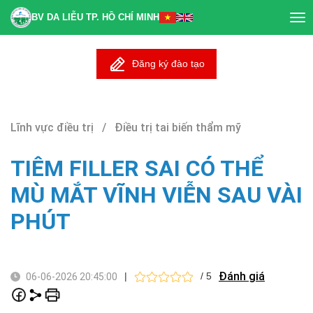
BV DA LIỄU TP. HỒ CHÍ MINH
Tog
nav
Đăng ký đào tạo
Lĩnh vực điều trị / Điều trị tai biến thẩm mỹ
TIÊM FILLER SAI CÓ THỂ
MÙ MẮT VĨNH VIỄN SAU VÀI
PHÚT
Đánh giá
|
/ 5
06-06-2026 20:45:00