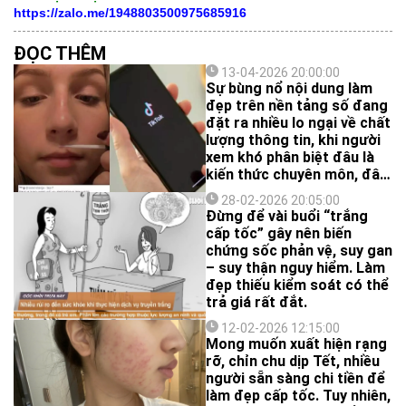
https://zalo.me/1948803500975685916
ĐỌC THÊM
13-04-2026 20:00:00
Sự bùng nổ nội dung làm
đẹp trên nền tảng số đang
đặt ra nhiều lo ngại về chất
lượng thông tin, khi người
xem khó phân biệt đâu là
kiến thức chuyên môn, đâu
là quảng cáo trá hình.
28-02-2026 20:05:00
Đừng để vài buổi “trắng
cấp tốc” gây nên biến
chứng sốc phản vệ, suy gan
– suy thận nguy hiểm. Làm
đẹp thiếu kiểm soát có thể
trả giá rất đắt.
12-02-2026 12:15:00
Mong muốn xuất hiện rạng
rỡ, chỉn chu dịp Tết, nhiều
người sẵn sàng chi tiền để
làm đẹp cấp tốc. Tuy nhiên,