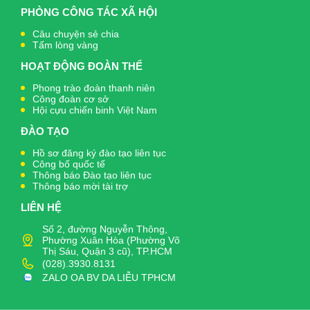
PHÒNG CÔNG TÁC XÃ HỘI
Câu chuyện sẻ chia
Tấm lòng vàng
HOẠT ĐỘNG ĐOÀN THỂ
Phong trào đoàn thanh niên
Công đoàn cơ sở
Hội cựu chiến binh Việt Nam
ĐÀO TẠO
Hồ sơ đăng ký đào tạo liên tục
Công bố quốc tế
Thông báo Đào tạo liên tục
Thông báo mời tài trợ
LIÊN HỆ
Số 2, đường Nguyễn Thông,
Phường Xuân Hòa (Phường Võ
Thị Sáu, Quận 3 cũ), TP.HCM
(028).3930.8131
ZALO OA BV DA LIỄU TPHCM