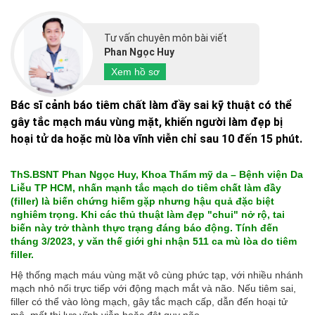
Tư vấn chuyên môn bài viết
Phan Ngọc Huy
Xem hồ sơ
Bác sĩ cảnh báo tiêm chất làm đầy sai kỹ thuật có thể
gây tắc mạch máu vùng mặt, khiến người làm đẹp bị
hoại tử da hoặc mù lòa vĩnh viễn chỉ sau 10 đến 15 phút.
ThS.BSNT Phan Ngọc Huy, Khoa Thẩm mỹ da – Bệnh viện Da
Liễu TP HCM, nhấn mạnh tắc mạch do tiêm chất làm đầy
(filler) là biến chứng hiếm gặp nhưng hậu quả đặc biệt
nghiêm trọng. Khi các thủ thuật làm đẹp "chui" nở rộ, tai
biến này trở thành thực trạng đáng báo động. Tính đến
tháng 3/2023, y văn thế giới ghi nhận 511 ca mù lòa do tiêm
filler.
Hệ thống mạch máu vùng mặt vô cùng phức tạp, với nhiều nhánh
mạch nhỏ nối trực tiếp với động mạch mắt và não. Nếu tiêm sai,
filler có thể vào lòng mạch, gây tắc mạch cấp, dẫn đến hoại tử