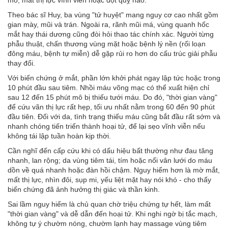
mô, mất thị lực vĩnh viễn hoặc đột quỵ não.
Theo bác sĩ Huy, ba vùng "tử huyệt" mang nguy cơ cao nhất gồm
gian mày, mũi và trán. Ngoài ra, rãnh mũi má, vùng quanh hốc
mắt hay thái dương cũng đòi hỏi thao tác chính xác. Người từng
phẫu thuật, chấn thương vùng mặt hoặc bệnh lý nền (rối loạn
đông máu, bệnh tự miễn) dễ gặp rủi ro hơn do cấu trúc giải phẫu
thay đổi.
Với biến chứng ở mắt, phần lớn khởi phát ngay lập tức hoặc trong
10 phút đầu sau tiêm. Nhồi máu võng mạc có thể xuất hiện chỉ
sau 12 đến 15 phút mô bị thiếu tưới máu. Do đó, "thời gian vàng"
để cứu vãn thị lực rất hẹp, tối ưu nhất nằm trong 60 đến 90 phút
đầu tiên. Đối với da, tình trạng thiếu máu cũng bắt đầu rất sớm và
nhanh chóng tiến triển thành hoại tử, để lại sẹo vĩnh viễn nếu
không tái lập tuần hoàn kịp thời.
Cần nghĩ đến cấp cứu khi có dấu hiệu bất thường như đau tăng
nhanh, lan rộng; da vùng tiêm tái, tím hoặc nổi vân lưới do máu
dồn về quá nhanh hoặc đàn hồi chậm. Nguy hiểm hơn là mờ mắt,
mất thị lực, nhìn đôi, sụp mi, yếu liệt mặt hay nói khó - cho thấy
biến chứng đã ảnh hưởng thị giác và thần kinh.
Sai lầm nguy hiểm là chủ quan chờ triệu chứng tự hết, làm mất
"thời gian vàng" và dễ dẫn đến hoại tử. Khi nghi ngờ bị tắc mạch,
không tự ý chườm nóng, chườm lạnh hay massage vùng tiêm