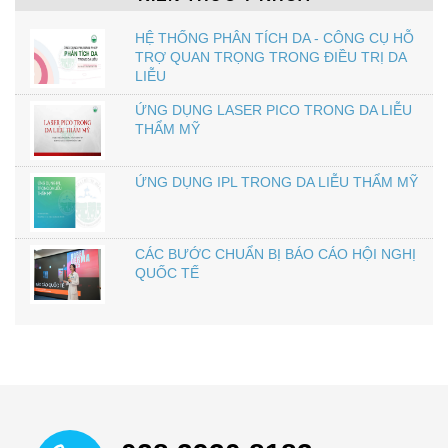
HỆ THỐNG PHÂN TÍCH DA - CÔNG CỤ HỖ
TRỢ QUAN TRỌNG TRONG ĐIỀU TRỊ DA
LIỄU
ỨNG DỤNG LASER PICO TRONG DA LIỄU
THẨM MỸ
ỨNG DỤNG IPL TRONG DA LIỄU THẨM MỸ
CÁC BƯỚC CHUẨN BỊ BÁO CÁO HỘI NGHỊ
QUỐC TẾ