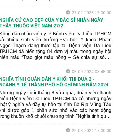
gia hiến tặng với kết quả ghi nhận được gần 60 đơn
vị máu.
27-02-2025 17:30:00
NGHĨA CỬ CAO ĐẸP CỦA Y BÁC SĨ NHÂN NGÀY
THẦY THUỐC VIỆT NAM 27/2
Đông đảo nhân viên y tế Bệnh viện Da Liễu TP.HCM
và nhiều sinh viên trường Đại học Y khoa Phạm
Ngọc Thạch đang thực tập tại Bệnh viện Da Liễu
TP.HCM đã hiến tặng 84 đơn vị máu trong ngày hội
hiến máu “Trao giọt máu hồng – Sẻ chia sự sống”
nhân kỷ niệm 70 năm ngày Thầy thuốc Việt Nam
(27/2/1955- 27/2/2025) được tổ chức đúng ngày Thầy
05-09-2024 08:45:00
thuốc Việt Nam 27/2.
NGHĨA TÌNH QUÂN DÂN Y KHỐI THI ĐUA 2 -
NGÀNH Y TẾ THÀNH PHỐ HỒ CHÍ MINH NĂM 2024
Những ngày cuối tháng 8 vừa qua, đoàn viên thanh
niên Bệnh viện Da Liễu TP.HCM đã có những ngày
thật ý nghĩa và đầy tự hào tại tỉnh Bà Rịa Vũng Tàu
khi được góp 1 phần sức nhỏ vào các hoạt động
trong khuôn khổ chuỗi chương trình "Nghĩa tình quân
dân y khối thi đua 2 - Ngành y tế Thành phố Hồ Chí
Minh năm 2024".
29-08-2024 17:00:00