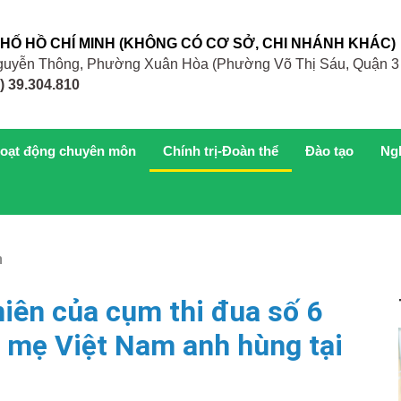
PHỐ HỒ CHÍ MINH (KHÔNG CÓ CƠ SỞ, CHI NHÁNH KHÁC)
 Nguyễn Thông, Phường Xuân Hòa (Phường Võ Thị Sáu, Quận 3
) 39.304.810
oạt động chuyên môn
Chính trị-Đoàn thể
Đào tạo
Ng
n
iên của cụm thi đua số 6
 mẹ Việt Nam anh hùng tại