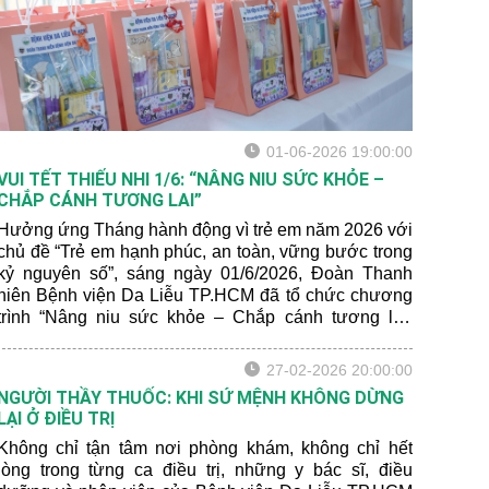
01-06-2026 19:00:00
VUI TẾT THIẾU NHI 1/6: “NÂNG NIU SỨC KHỎE –
CHẮP CÁNH TƯƠNG LAI”
Hưởng ứng Tháng hành động vì trẻ em năm 2026 với
chủ đề “Trẻ em hạnh phúc, an toàn, vững bước trong
kỷ nguyên số”, sáng ngày 01/6/2026, Đoàn Thanh
niên Bệnh viện Da Liễu TP.HCM đã tổ chức chương
trình “Nâng niu sức khỏe – Chắp cánh tương lai”
dành cho các em thiếu nhi đến thăm khám tại bệnh
viện nhân Ngày Quốc tế Thiếu nhi.
27-02-2026 20:00:00
NGƯỜI THẦY THUỐC: KHI SỨ MỆNH KHÔNG DỪNG
LẠI Ở ĐIỀU TRỊ
Không chỉ tận tâm nơi phòng khám, không chỉ hết
lòng trong từng ca điều trị, những y bác sĩ, điều