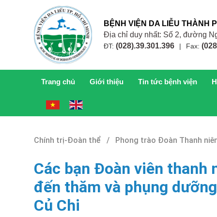
BỆNH VIỆN DA LIỄU THÀNH 
Địa chỉ duy nhất: Số 2, đường
(028).39.301.396
(028
ĐT:
|
Fax:
Trang chủ
Giới thiệu
Tin tức bệnh viện
H
Chính trị-Đoàn thể / Phong trào Đoàn Thanh niê
Các bạn Đoàn viên thanh n
đến thăm và phụng dưỡng
Củ Chi