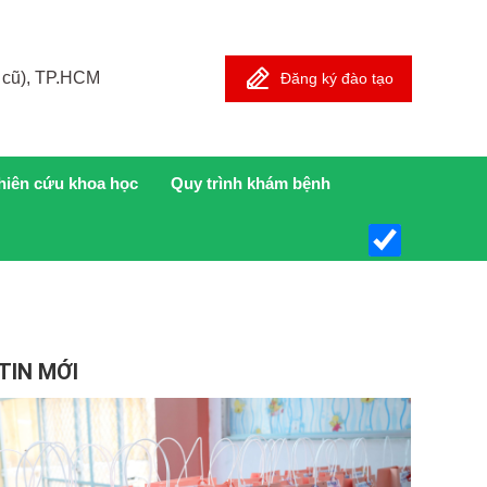
 cũ), TP.HCM
Đăng ký đào tạo
hiên cứu khoa học
Quy trình khám bệnh
TIN MỚI