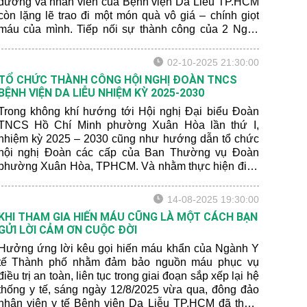
dưỡng và nhân viên của Bệnh viện Da Liễu TP.HCM
còn lặng lẽ trao đi một món quà vô giá – chính giọt
máu của mình. Tiếp nối sự thành công của 2 Ngày
hội “Trao giọt máu hồng – Sẻ chia sự sống” vào năm
2025, sáng ngày 27/02/2026, Ngày hội hiến máu lần
02-10-2025 21:30:00
thứ 3 do Ban Chấp hành Đoàn Cơ sở và Ban Chấp
TỔ CHỨC THÀNH CÔNG HỘI NGHỊ ĐOÀN TNCS
hành Công đoàn Bệnh viện Da Liễu TP.HCM phối
BỆNH VIỆN DA LIỄU NHIỆM KỲ 2025-2030
hợp tổ chức đã ghi nhận được tổng cộng 56 đơn vị
máu. Đây cũng là hoạt động nhân Kỷ niệm 71 năm
Trong không khí hướng tới Hội nghị Đại biểu Đoàn
ngày Thầy thuốc Việt Nam (27/2/1955- 27/2/2026); Kỷ
TNCS Hồ Chí Minh phường Xuân Hòa lần thứ I,
niệm 95 năm ngày Thành lập Đoàn TNCS Hồ Chí
nhiệm kỳ 2025 – 2030 cũng như hướng dẫn tổ chức
Minh (26/3/1931 -26/3/2026) và Hưởng ứng Lễ ra
hội nghị Đoàn các cấp của Ban Thường vụ Đoàn
quân Tháng Thanh niên (28/2/2026).
phường Xuân Hòa, TPHCM. Và nhằm thực hiện điều
chỉnh văn kiện Đại hội về hệ thống chỉ tiêu, nhiệm vụ,
giải pháp phù hợp đồng thời xác định yêu cầu nhiệm
14-08-2025 19:30:00
vụ mới, đề ra những chương trình hành động cụ thể,
KHI THAM GIA HIẾN MÁU CŨNG LÀ MỘT CÁCH BẠN
thiết thực với nhu cầu Đoàn viên thanh niên và nhiệm
GỬI LỜI CẢM ƠN CUỘC ĐỜI
vụ chính trị của đơn vị trong thời gian tới, chiều ngày
02/10/2025, Ban Chấp hành Đoàn Cơ sở Bệnh viện
Hưởng ứng lời kêu gọi hiến máu khẩn của Ngành Y
Da Liễu TP.HCM đã tổ chức thành công Hội nghị
tế Thành phố nhằm đảm bảo nguồn máu phục vụ
Đoàn TNCS Bệnh viện Da Liễu nhiệm kỳ 2025-2030.
điều trị an toàn, liên tục trong giai đoạn sắp xếp lại hệ
thống y tế, sáng ngày 12/8/2025 vừa qua, đông đảo
nhân viên y tế Bệnh viện Da Liễu TP.HCM đã tham