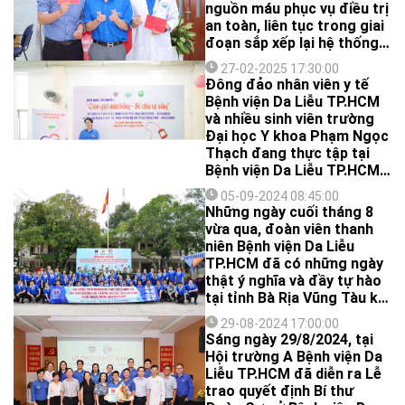
nguồn máu phục vụ điều trị
an toàn, liên tục trong giai
đoạn sắp xếp lại hệ thống y
tế, sáng ngày 12/8/2025
27-02-2025 17:30:00
vừa qua, đông đảo nhân
Đông đảo nhân viên y tế
viên y tế Bệnh viện Da Liễu
Bệnh viện Da Liễu TP.HCM
TP.HCM đã tham gia hiến
và nhiều sinh viên trường
tặng với kết quả ghi nhận
Đại học Y khoa Phạm Ngọc
được gần 60 đơn vị máu.
Thạch đang thực tập tại
Bệnh viện Da Liễu TP.HCM
đã hiến tặng 84 đơn vị máu
05-09-2024 08:45:00
trong ngày hội hiến máu
Những ngày cuối tháng 8
“Trao giọt máu hồng – Sẻ
vừa qua, đoàn viên thanh
chia sự sống” nhân kỷ niệm
niên Bệnh viện Da Liễu
70 năm ngày Thầy thuốc
TP.HCM đã có những ngày
Việt Nam (27/2/1955-
thật ý nghĩa và đầy tự hào
27/2/2025) được tổ chức
tại tỉnh Bà Rịa Vũng Tàu khi
đúng ngày Thầy thuốc Việt
được góp 1 phần sức nhỏ
Nam 27/2.
29-08-2024 17:00:00
vào các hoạt động trong
Sáng ngày 29/8/2024, tại
khuôn khổ chuỗi chương
Hội trường A Bệnh viện Da
trình "Nghĩa tình quân dân y
Liễu TP.HCM đã diễn ra Lễ
khối thi đua 2 - Ngành y tế
trao quyết định Bí thư
Thành phố Hồ Chí Minh