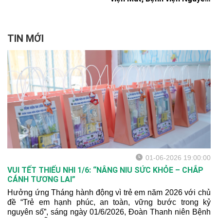
nhân có sáng kiến, cải tiến
Trãi và Đoàn Cảnh sát giao
và đề tài nghiên cứu khoa
thông Bàn Cờ đã long
học được đề cử ở cả 02 Hội
trọng tổ chức chuỗi các
đồng đã vinh dự được nhận
hoạt động nhân Kỷ niệm 76
TIN MỚI
giải thưởng này cùng với
năm Ngày Thương binh -
112 gương thầy thuốc trẻ
Liệt sỹ (27/7/1947 -
tiêu biểu đến từ các đơn vị
27/7/2023):
bạn.
01-06-2026 19:00:00
VUI TẾT THIẾU NHI 1/6: “NÂNG NIU SỨC KHỎE – CHẮP
CÁNH TƯƠNG LAI”
Hưởng ứng Tháng hành động vì trẻ em năm 2026 với chủ
đề “Trẻ em hạnh phúc, an toàn, vững bước trong kỷ
nguyên số”, sáng ngày 01/6/2026, Đoàn Thanh niên Bệnh