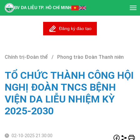
BV DA LIỄU TP. HỒ CHÍ MINH
Tog
nav
Đăng ký đào tạo
Chính trị-Đoàn thể / Phong trào Đoàn Thanh niên
TỔ CHỨC THÀNH CÔNG HỘI
NGHỊ ĐOÀN TNCS BỆNH
VIỆN DA LIỄU NHIỆM KỲ
2025-2030
02-10-2025 21:30:00