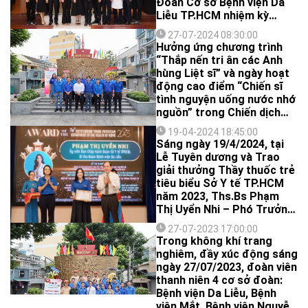
Đoàn Cơ sở Bệnh viện Da
năm 2024".
Liễu TP.HCM nhiệm kỳ
2022-2027 cho đồng chí
27-07-2024 08:30:00
Bùi Quốc Hiếu.
Hưởng ứng chương trình
“Thắp nến tri ân các Anh
hùng Liệt sĩ” và ngày hoạt
động cao điểm “Chiến sĩ
tình nguyện uống nước nhớ
nguồn” trong Chiến dịch
tình nguyện Kỳ nghỉ hồng
19-04-2024 18:45:00
lần thứ 23 năm 2024, sáng
Sáng ngày 19/4/2024, tại
ngày 25/7/2024, đoàn viên
Lễ Tuyên dương và Trao
thanh niên 4 cơ sở đoàn:
giải thưởng Thầy thuốc trẻ
Bệnh viện Da Liễu, Bệnh
tiêu biểu Sở Y tế TP.HCM
viện Bình Dân, Bệnh viện Tai
năm 2023, Ths.Bs Phạm
Mũi Họng và Chi đoàn
Thị Uyển Nhi – Phó Trưởng
Trung tâm Kiểm chuẩn Xét
Phòng Kế hoạch tổng hợp,
nghiệm đã phối hợp cùng
27-07-2023 17:00:00
Bí thư Đoàn cơ sở Bệnh
Trong không khí trang
Quận đoàn 3 tổ chức chuỗi
viện Da Liễu TP.HCM với
nghiêm, đầy xúc động sáng
các hoạt động nhân Kỷ
thành tích đạt được gồm
ngày 27/07/2023, đoàn viên
niệm 77 năm Ngày Thương
03 đề tài nghiên cứu khoa
thanh niên 4 cơ sở đoàn:
binh - Liệt sỹ (27/7/1947 -
học, 02 bài báo quốc tế và
Bệnh viện Da Liễu, Bệnh
27/7/2024):
01 sáng kiến, cải tiến. Là cá
viện Mắt, Bệnh viện Nguyễn