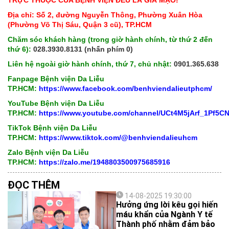
TRỰC THUỘC CỦA BỆNH VIỆN ĐỀU LÀ GIẢ MẠO!
Địa chỉ: Số 2, đường Nguyễn Thông, Phường Xuân Hòa
(Phường Võ Thị Sáu, Quận 3 cũ), TP.HCM
Chăm sóc khách hàng (trong giờ hành chính, từ thứ 2 đến
thứ 6):
028.3930.8131 (nhấn phím 0)
Liên hệ ngoài giờ hành chính, thứ 7, chủ nhật:
0901.365.638
Fanpage Bệnh viện Da Liễu
TP.HCM:
https://www.facebook.com/benhviendalieutphcm/
YouTube Bệnh viện Da Liễu
TP.HCM:
https://www.youtube.com/channel/UCt4M5jArf_1Pf5
TikTok Bệnh viện Da Liễu
TP.HCM:
https://www.tiktok.com/@benhviendalieuhcm
Zalo Bệnh viện Da Liễu
TP.HCM:
https://zalo.me/1948803500975685916
ĐỌC THÊM
14-08-2025 19:30:00
Hưởng ứng lời kêu gọi hiến
máu khẩn của Ngành Y tế
Thành phố nhằm đảm bảo