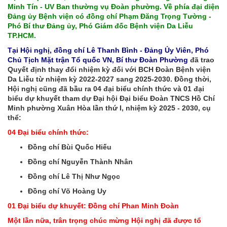
Minh Tín - UV Ban thường vụ Đoàn phường. Về phía đại diện
Đảng ủy Bệnh viện có đồng chí Phạm Đăng Trọng Tường -
Phó Bí thư Đảng ủy, Phó Giám đốc Bệnh viện Da Liễu
TP.HCM.
Tại Hội nghị, đồng chí Lê Thanh Bình - Đảng Ủy Viên, Phó
Chủ Tịch Mặt trận Tổ quốc VN, Bí thư Đoàn Phường
đã trao
Quyết định thay đổi nhiệm kỳ đối với BCH Đoàn Bệnh viện
Da Liễu từ nhiệm kỳ 2022-2027 sang 2025-2030. Đồng thời,
Hội nghị cũng đã bầu ra 04 đại biểu chính thức và 01 đại
biểu dự khuyết tham dự Đại hội Đại biểu Đoàn TNCS Hồ Chí
Minh phường Xuân Hòa lần thứ I, nhiệm kỳ 2025 - 2030, cụ
thể:
04 Đại biểu chính thức:
Đồng chí Bùi Quốc Hiếu
Đồng chí Nguyễn Thành Nhân
Đồng chí Lê Thị Như Ngọc
Đồng chí Võ Hoàng Uy
01 Đại biểu dự khuyết: Đồng chí Phan Minh Đoàn
Một lần nữa, trân trọng chúc mừng Hội nghị đã được tổ