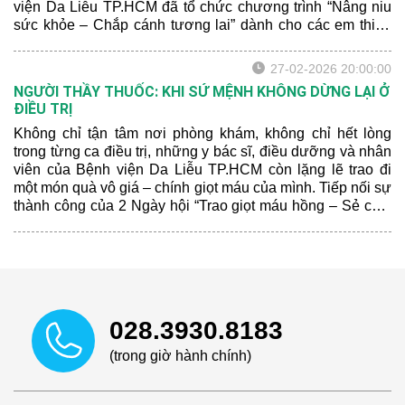
viện Da Liễu TP.HCM đã tổ chức chương trình “Nâng niu
sức khỏe – Chắp cánh tương lai” dành cho các em thiếu
nhi đến thăm khám tại bệnh viện nhân Ngày Quốc tế Thiếu
nhi.
27-02-2026 20:00:00
NGƯỜI THẦY THUỐC: KHI SỨ MỆNH KHÔNG DỪNG LẠI Ở
ĐIỀU TRỊ
Không chỉ tận tâm nơi phòng khám, không chỉ hết lòng
trong từng ca điều trị, những y bác sĩ, điều dưỡng và nhân
viên của Bệnh viện Da Liễu TP.HCM còn lặng lẽ trao đi
một món quà vô giá – chính giọt máu của mình. Tiếp nối sự
thành công của 2 Ngày hội “Trao giọt máu hồng – Sẻ chia
sự sống” vào năm 2025, sáng ngày 27/02/2026, Ngày hội
hiến máu lần thứ 3 do Ban Chấp hành Đoàn Cơ sở và Ban
Chấp hành Công đoàn Bệnh viện Da Liễu TP.HCM phối
hợp tổ chức đã ghi nhận được tổng cộng 56 đơn vị máu.
Đây cũng là hoạt động nhân Kỷ niệm 71 năm ngày Thầy
thuốc Việt Nam (27/2/1955- 27/2/2026); Kỷ niệm 95 năm
028.3930.8183
ngày Thành lập Đoàn TNCS Hồ Chí Minh (26/3/1931
-26/3/2026) và Hưởng ứng Lễ ra quân Tháng Thanh niên
(trong giờ hành chính)
(28/2/2026).