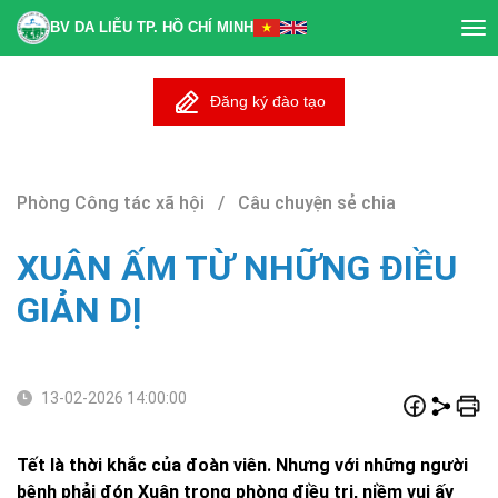
BV DA LIỄU TP. HỒ CHÍ MINH
Tog
nav
Đăng ký đào tạo
Phòng Công tác xã hội / Câu chuyện sẻ chia
XUÂN ẤM TỪ NHỮNG ĐIỀU
GIẢN DỊ
13-02-2026 14:00:00
Tết là thời khắc của đoàn viên. Nhưng với những người
bệnh phải đón Xuân trong phòng điều trị, niềm vui ấy