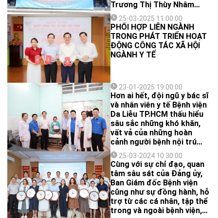
Trương Thị Thùy Nhâm
(Phó Trưởng Khoa-Khoa
25-03-2025 11:00:00
Xét nghiệm), BS. Quách
PHỐI HỢP LIÊN NGÀNH
Ngọc Linh và BS. Hoàng
TRONG PHÁT TRIỂN HOẠT
Trung Hiếu (Khoa Lâm
ĐỘNG CÔNG TÁC XÃ HỘI
sàng 2) đã có mặt tại
NGÀNH Y TẾ
Trung tâm Y tế Tương
Dương và Trung tâm Y tế
Kỳ Sơn (Nghệ An). Đoàn
phối hợp cùng ngành Y tế
23-01-2025 19:00:00
Hơn ai hết, đội ngũ y bác sĩ
TP.HCM khám, chữa bệnh,
và nhân viên y tế Bệnh viện
cấp phát thuốc miễn phí và
Da Liễu TP.HCM thấu hiểu
tặng quà cho hơn 700
sâu sắc những khó khăn,
người dân chịu ảnh hưởng
vất vả của những hoàn
nặng nề sau bão lũ.
cảnh người bệnh nội trú
kém may mắn, đặc biệt là
25-03-2024 10:30:00
trong thời điểm Tết đến
Cùng với sự chỉ đạo, quan
Xuân về.
tâm sâu sát của Đảng ủy,
Ban Giám đốc Bệnh viện
cũng như sự đồng hành, hỗ
trợ từ các cá nhân, tập thể
trong và ngoài bệnh viện,