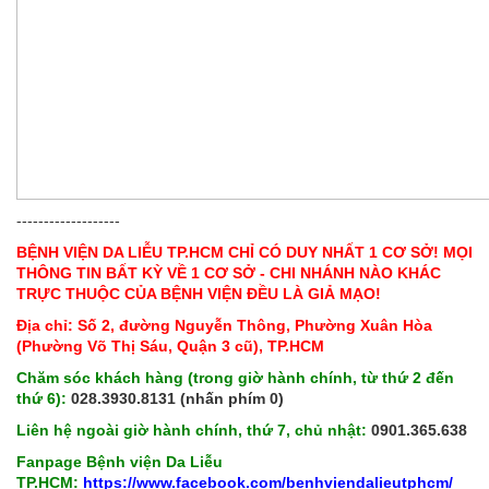
-------------------
BỆNH VIỆN DA LIỄU TP.HCM CHỈ CÓ DUY NHẤT 1 CƠ SỞ! MỌI
THÔNG TIN BẤT KỲ VỀ 1 CƠ SỞ - CHI NHÁNH NÀO KHÁC
TRỰC THUỘC CỦA BỆNH VIỆN ĐỀU LÀ GIẢ MẠO!
Địa chỉ: Số 2, đường Nguyễn Thông, Phường Xuân Hòa
(Phường Võ Thị Sáu, Quận 3 cũ), TP.HCM
Chăm sóc khách hàng (trong giờ hành chính, từ thứ 2 đến
thứ 6):
028.3930.8131 (nhấn phím 0)
Liên hệ ngoài giờ hành chính, thứ 7, chủ nhật:
0901.365.638
Fanpage Bệnh viện Da Liễu
TP.HCM:
https://www.facebook.com/benhviendalieutphcm/