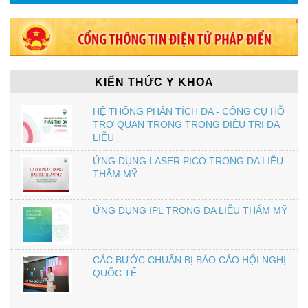
KIẾN THỨC Y KHOA
HỆ THỐNG PHÂN TÍCH DA - CÔNG CỤ HỖ
TRỢ QUAN TRỌNG TRONG ĐIỀU TRỊ DA
LIỄU
ỨNG DỤNG LASER PICO TRONG DA LIỄU
THẨM MỸ
ỨNG DỤNG IPL TRONG DA LIỄU THẨM MỸ
CÁC BƯỚC CHUẨN BỊ BÁO CÁO HỘI NGHỊ
QUỐC TẾ