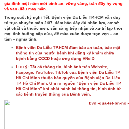
gia đình một năm mới bình an, vững vàng, tràn đầy hy vọng
và vạn điều may mắn.
Trong suốt kỳ nghỉ Tết, Bệnh viện Da Liễu TP.HCM vẫn duy
trì trực chuyên môn 24/7, đảm bảo đầy đủ nhân lực, cơ sở
vật chất và thuốc men, sẵn sàng tiếp nhận và xử trí kịp thời
mọi tình huống cấp cứu, để mùa xuân được trọn vẹn – an
tâm – nghĩa tình.
Bệnh viện Da Liễu TP.HCM đảm bảo an toàn, bảo mật
thông tin của người bệnh khi đăng ký khám chữa
bệnh bằng CCCD hoặc ứng dụng VNeID.
Lưu ý: Tất cả thông tin, hình ảnh trên Website,
Fanpage, YouTube, TikTok của Bệnh viện Da Liễu TP.
Hồ Chí Minh thuộc bản quyền của Bệnh viện Da Liễu
TP. Hồ Chí Minh. Ghi rõ nguồn “Bệnh viện Da Liễu TP.
Hồ Chí Minh” khi phát hành lại thông tin, hình ảnh từ
các kênh truyền thông của Bệnh viện.