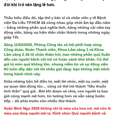
đôi khi trở nên lặng lẽ hơn.
Thấu hiểu điều đó, tập thể y bác sĩ và nhân viên y tế Bệnh
viện Da Liễu TP.HCM đã cùng nhau góp chút ấm áp đầu năm
– bằng những phần quà nghĩa tình, bằng những cái nắm tay
động viên, bằng sự hiện diện chân thành trong những ngày
giáp Tết.
Sáng 11/02/2026, Phòng Công tác xã hội phối hợp cùng
Công đoàn, Đoàn Thanh niên, Khoa Lâm sàng 1 và Khoa
Lâm sàng 2 đã tổ chức thăm hỏi, trao những phần quà Xuân
đến các người bệnh nội trú có hoàn cảnh khó khăn. Có thể
giá trị món quà không lớn, nhưng niềm tin và sự động viên
thì luôn đầy đặn với lời nhắn gửi rằng: bạn không một mình
trong hành trình này.
Giữa những bộn bề điều trị, một lời chúc, một nụ cười, một
sự quan tâm đúng lúc… cũng có thể trở thành “liều thuốc
tinh thần” quý giá . Bởi khi được sẻ chia, con người ta bao
giờ cũng mạnh mẽ hơn, tin tưởng hơn và sẵn sàng bước
tiếp – dù phía trước còn nhiều thử thách.
Xuân Bính Ngọ 2026 không chỉ là mùa của hoa nở, mà còn là
mùa của lòng người mở ra. Kính chúc Quý người bệnh và