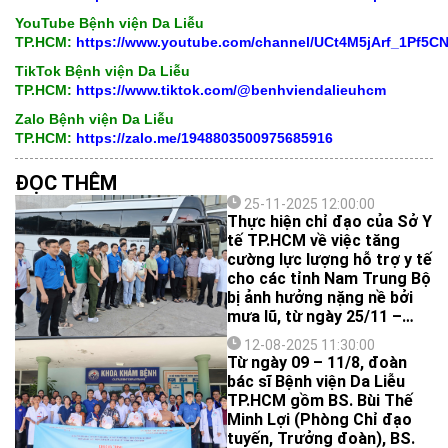
YouTube Bệnh viện Da Liễu
TP.HCM:
https://www.youtube.com/channel/UCt4M5jArf_1Pf5
TikTok Bệnh viện Da Liễu
TP.HCM:
https://www.tiktok.com/@benhviendalieuhcm
Zalo Bệnh viện Da Liễu
TP.HCM:
https://zalo.me/1948803500975685916
ĐỌC THÊM
25-11-2025 12:00:00
Thực hiện chỉ đạo của Sở Y
tế TP.HCM về việc tăng
cường lực lượng hỗ trợ y tế
cho các tỉnh Nam Trung Bộ
bị ảnh hưởng nặng nề bởi
mưa lũ, từ ngày 25/11 –
29/11/2025, Bệnh viện Da
12-08-2025 11:30:00
Liễu TP.HCM đã cử 5 bác sĩ
Từ ngày 09 – 11/8, đoàn
lên đường tham gia các
bác sĩ Bệnh viện Da Liễu
đoàn công tác cứu trợ tại
TP.HCM gồm BS. Bùi Thế
Đắk Lắk (Phú Yên).
Minh Lợi (Phòng Chỉ đạo
tuyến, Trưởng đoàn), BS.