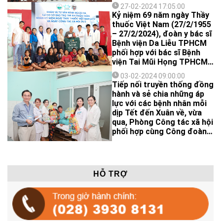
đến nay hoạt động Công
27-02-2024 17:05:00
tác xã hội tại Bệnh viện Da
Kỷ niệm 69 năm ngày Thầy
Liễu TP.HCM đã có những
thuốc Việt Nam (27/2/1955
bước tiến đáng kể.
– 27/2/2024), đoàn y bác sĩ
Bệnh viện Da Liễu TPHCM
phối hợp với bác sĩ Bệnh
viện Tai Mũi Họng TPHCM
đã thăm khám, phát thuốc,
03-02-2024 09:00:00
tặng quà cho 130 trẻ em
Tiếp nối truyền thống đồng
tại cơ sở bảo trợ trẻ em
hành và sẻ chia những áp
Thiên Thần (tại Phường
lực với các bệnh nhân mỗi
Long Trường, TP Thủ Đức).
dịp Tết đến Xuân về, vừa
qua, Phòng Công tác xã hội
phối hợp cùng Công đoàn,
Đoàn Thanh niên, Khoa
Lâm sàng 1 đã đến thăm
hỏi, tặng quà, chúc Tết
những bệnh nhân có hoàn
HỖ TRỢ
cảnh khó khăn đang điều
trị tại bệnh viện.