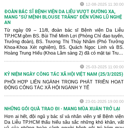
12-08-2025 11:30:00
ĐOÀN BÁC SĨ BỆNH VIỆN DA LIỄU VƯỢT ĐƯỜNG XA,
MANG "SỨ MỆNH BLOUSE TRẮNG" ĐẾN VÙNG LŨ NGHỆ
AN
Từ ngày 09 – 11/8, đoàn bác sĩ Bệnh viện Da Liễu
TP.HCM gồm BS. Bùi Thế Minh Lợi (Phòng Chỉ đạo tuyến,
Trưởng đoàn), BS. Trương Thị Thùy Nhâm (Phó Trưởng
Khoa-Khoa Xét nghiệm), BS. Quách Ngọc Linh và BS.
Hoàng Trung Hiếu (Khoa Lâm sàng 2) đã có mặt tại Trung
tâm Y tế Tương Dương và Trung tâm Y tế Kỳ Sơn (Nghệ
An). Đoàn phối hợp cùng ngành Y tế TP.HCM khám, chữa
25-03-2025 11:00:00
bệnh, cấp phát thuốc miễn phí và tặng quà cho hơn 700
KỶ NIỆM NGÀY CÔNG TÁC XÃ HỘI VIỆT NAM (25/3/2025)
người dân chịu ảnh hưởng nặng nề sau bão lũ.
PHỐI HỢP LIÊN NGÀNH TRONG PHÁT TRIỂN HOẠT
ĐỘNG CÔNG TÁC XÃ HỘI NGÀNH Y TẾ
23-01-2025 19:00:00
NHỮNG GÓI QUÀ TRAO ĐI - MANG MÙA XUÂN TRỞ LẠI
Hơn ai hết, đội ngũ y bác sĩ và nhân viên y tế Bệnh viện
Da Liễu TP.HCM thấu hiểu sâu sắc những khó khăn, vất
vả của những hoàn cảnh người bệnh nội trú kém may