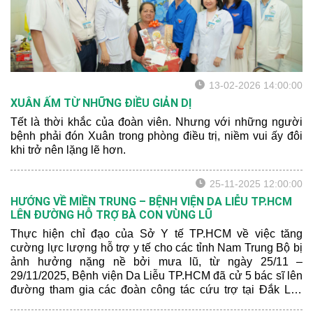
13-02-2026 14:00:00
XUÂN ẤM TỪ NHỮNG ĐIỀU GIẢN DỊ
Tết là thời khắc của đoàn viên. Nhưng với những người
bệnh phải đón Xuân trong phòng điều trị, niềm vui ấy đôi
khi trở nên lặng lẽ hơn.
25-11-2025 12:00:00
HƯỚNG VỀ MIỀN TRUNG – BỆNH VIỆN DA LIỄU TP.HCM
LÊN ĐƯỜNG HỖ TRỢ BÀ CON VÙNG LŨ
Thực hiện chỉ đạo của Sở Y tế TP.HCM về việc tăng
cường lực lượng hỗ trợ y tế cho các tỉnh Nam Trung Bộ bị
ảnh hưởng nặng nề bởi mưa lũ, từ ngày 25/11 –
29/11/2025, Bệnh viện Da Liễu TP.HCM đã cử 5 bác sĩ lên
đường tham gia các đoàn công tác cứu trợ tại Đắk Lắk
(Phú Yên).