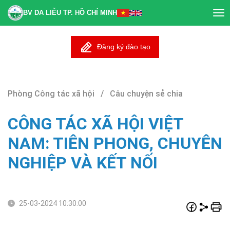
BV DA LIỄU TP. HỒ CHÍ MINH
Tog
nav
Đăng ký đào tạo
Phòng Công tác xã hội / Câu chuyện sẻ chia
CÔNG TÁC XÃ HỘI VIỆT
NAM: TIÊN PHONG, CHUYÊN
NGHIỆP VÀ KẾT NỐI
25-03-2024 10:30:00