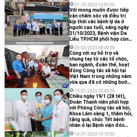
Đoàn Thanh niên, Khoa
21-10-2023 15:05:00
Lâm sàng 1 đã đến thăm
Với mong muốn được tiếp
hỏi, tặng quà, chúc Tết
cận chăm sóc và điều trị
những bệnh nhân có hoàn
kịp thời các bệnh lý da ở
cảnh khó khăn đang điều
người cao tuổi, sáng ngày
trị tại bệnh viện.
21/10/2023, Bệnh viện Da
Liễu TP.HCM phối hợp cùng
Đoàn Thanh niên phường
25-03-2023 08:30:00
Võ Thị Sáu, Quận 3 đã tổ
Cùng với sự hỗ trợ và
chức buổi khám và tư vấn
chung tay từ các tổ chức,
miễn phí các bệnh lý về da
ban ngành, đoàn thể, hoạt
cho người cao tuổi trên địa
động Công tác xã hội tại
bàn phường.
Việt Nam trong những năm
vừa qua đã có những bước
đổi mới nhất định.
19-01-2023 20:00:00
Chiều ngày 19/1 (28 tết),
Đoàn Thanh niên phối hợp
với Phòng Công tác xã hội,
Khoa Lâm sàng 1, thăm hỏi,
tặng quà, chúc Tết bệnh
nhân ở lại Bệnh viện đón
Tết.
13-01-2023 10:15:00