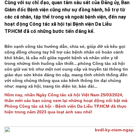
Cùng với sự chỉ đạo, quan tâm sâu sát của Đảng ủy, Ban
Giám đốc Bệnh viện cũng như sự đồng hành, hỗ trợ từ
các cá nhân, tập thể trong và ngoài bệnh viện, đến nay
hoạt động Công tác xã hội tại Bệnh viện Da Liễu
TP.HCM đã có những bước tiến đáng kể.
Bên cạnh công tác hướng dẫn, chia sẻ, giúp đỡ và kêu gọi
cộng đồng chung tay hỗ trợ các bệnh nhân có hoàn cảnh
khó khăn, là cầu nối giữa người bệnh và nhân viên y tế
trong những tình huống cần thiết…phòng Công tác xã hội
còn giữ vai trò như một nơi cung cấp và truyền tải thông tin
giáo dục sức khỏe đáng tin cậy, mang tính chính thống đến
với công chúng thông qua các kênh thông tin đại chúng
như: mạng xã hội, trang tin điện tử, báo đài...
Hôm nay, nhân Ngày Công tác xã hội Việt Nam 25/03/2024,
thân mời các bạn cùng xem lại những hoạt động nổi bật mà
Phòng Công tác xã hội - Bệnh viện Da Liễu TP.HCM đã thực
hiện trong năm 2023 qua loạt ảnh sau nhé!