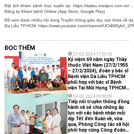
Đặt lịch khám bệnh trực tuyến tại: https://dalieu.medpro.com.vn
Đăng ký Khám bệnh Online (App Store, Google Play)
Để xem được nhiều nội dung Truyền thông giáo dục sức khỏe về da l
Da Liễu TP.HCM: https://www.youtube.com/channel/UCt4M5jArf
ĐỌC THÊM
27-02-2024 17:05:00
Kỷ niệm 69 năm ngày Thầy
thuốc Việt Nam (27/2/1955
– 27/2/2024), đoàn y bác sĩ
Bệnh viện Da Liễu TPHCM
phối hợp với bác sĩ Bệnh
viện Tai Mũi Họng TPHCM
đã thăm khám, phát thuốc,
03-02-2024 09:00:00
tặng quà cho 130 trẻ em
Tiếp nối truyền thống đồng
tại cơ sở bảo trợ trẻ em
hành và sẻ chia những áp
Thiên Thần (tại Phường
lực với các bệnh nhân mỗi
Long Trường, TP Thủ Đức).
dịp Tết đến Xuân về, vừa
qua, Phòng Công tác xã hội
phối hợp cùng Công đoàn,