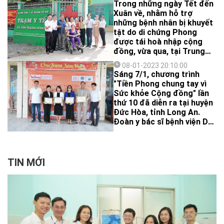
Trong những ngày Tết đến
Xuân về, nhằm hỗ trợ
những bệnh nhân bị khuyết
tật do di chứng Phong
được tái hoà nhập cộng
đồng, vừa qua, tại Trung
tâm Y tế huyện Củ Chi và
08-01-2023 20:10:00
Trung tâm Y tế Quận 8,
Sáng 7/1, chương trình
Bệnh viện Da Liễu TP.HCM
"Tiền Phong chung tay vì
đã trao tặng tổng cộng 2
Sức khỏe Cộng đồng" lần
xe lăn cho các hoàn cảnh
thứ 10 đã diễn ra tại huyện
này.
Đức Hòa, tỉnh Long An.
Đoàn y bác sĩ bệnh viện Da
Liễu TPHCM, Bệnh viện Lê
Văn Thịnh và các Mạnh
Thường quân đã cùng Tiền
Phong khám bệnh, phát
TIN MỚI
thuốc, tặng quà cho 500
người dân có hoàn cảnh
khó khăn trên địa bàn
huyện.