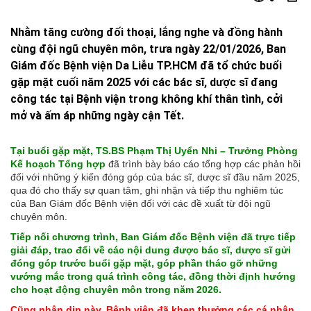
Nhằm tăng cường đối thoại, lắng nghe và đồng hành
cùng đội ngũ chuyên môn, trưa ngày 22/01/2026, Ban
Giám đốc Bệnh viện Da Liễu TP.HCM đã tổ chức buổi
gặp mặt cuối năm 2025 với các bác sĩ, dược sĩ đang
công tác tại Bệnh viện trong không khí thân tình, cởi
mở và ấm áp những ngày cận Tết.
Tại buổi gặp mặt, TS.BS Phạm Thị Uyển Nhi – Trưởng Phòng
Kế hoạch Tổng hợp
đã trình bày báo cáo tổng hợp các phản hồi
đối với những ý kiến đóng góp của bác sĩ, dược sĩ đầu năm 2025,
qua đó cho thấy sự quan tâm, ghi nhận và tiếp thu nghiêm túc
của Ban Giám đốc Bệnh viện đối với các đề xuất từ đội ngũ
chuyên môn.
Tiếp nối chương trình, Ban Giám đốc Bệnh viện đã trực tiếp
giải đáp, trao đổi về các nội dung được bác sĩ, dược sĩ gửi
đóng góp trước buổi gặp mặt, góp phần tháo gỡ những
vướng mắc trong quá trình công tác, đồng thời định hướng
cho hoạt động chuyên môn trong năm 2026.
Cũng nhân dịp này, Bệnh viện đã khen thưởng các cá nhân