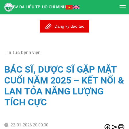
BV DA LIỄU TP. HỒ CHÍ MINH
Tog
nav
Đăng ký đào tạo
Tin tức bệnh viện
BÁC SĨ, DƯỢC SĨ GẶP MẶT
CUỐI NĂM 2025 – KẾT NỐI &
LAN TỎA NĂNG LƯỢNG
TÍCH CỰC
22-01-2026 20:00:00