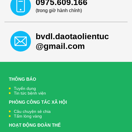
0975.609.166
(trong giờ hành chính)
bvdl.daotaolientuc
@gmail.com
THÔNG BÁO
Tuyển dụng
Tin tức bệnh viện
PHÒNG CÔNG TÁC XÃ HỘI
Câu chuyện sẻ chia
Tấm lòng vàng
HOẠT ĐỘNG ĐOÀN THỂ