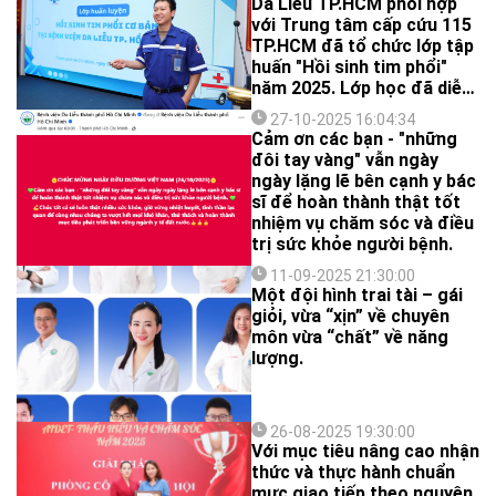
Da Liễu TP.HCM phối hợp
với Trung tâm cấp cứu 115
TP.HCM đã tổ chức lớp tập
huấn "Hồi sinh tim phổi"
năm 2025. Lớp học đã diễn
ra vô cùng sôi nổi và để lại
27-10-2025 16:04:34
nhiều ý nghĩa. Đội ngũ y tế
Cảm ơn các bạn - "những
từ Bác sĩ, Dược sĩ đến Điều
đôi tay vàng" vẫn ngày
dưỡng của Bệnh viện Da
ngày lặng lẽ bên cạnh y bác
Liễu TP.HCM đều nhiệt tình
sĩ để hoàn thành thật tốt
tham gia và học hỏi.
nhiệm vụ chăm sóc và điều
trị sức khỏe người bệnh.
11-09-2025 21:30:00
Một đội hình trai tài – gái
giỏi, vừa “xịn” về chuyên
môn vừa “chất” về năng
lượng.
26-08-2025 19:30:00
Với mục tiêu nâng cao nhận
thức và thực hành chuẩn
mực giao tiếp theo nguyên