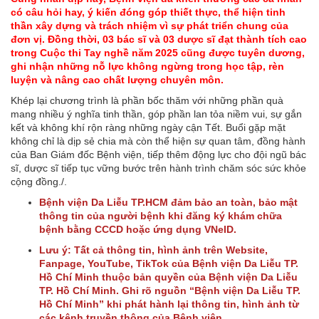
có câu hỏi hay, ý kiến đóng góp thiết thực, thể hiện tinh
thần xây dựng và trách nhiệm vì sự phát triển chung của
đơn vị. Đồng thời, 03 bác sĩ và 03 dược sĩ đạt thành tích cao
trong Cuộc thi Tay nghề năm 2025 cũng được tuyên dương,
ghi nhận những nỗ lực không ngừng trong học tập, rèn
luyện và nâng cao chất lượng chuyên môn.
Khép lại chương trình là phần bốc thăm với những phần quà
mang nhiều ý nghĩa tinh thần, góp phần lan tỏa niềm vui, sự gắn
kết và không khí rộn ràng những ngày cận Tết. Buổi gặp mặt
không chỉ là dịp sẻ chia mà còn thể hiện sự quan tâm, đồng hành
của Ban Giám đốc Bệnh viện, tiếp thêm động lực cho đội ngũ bác
sĩ, dược sĩ tiếp tục vững bước trên hành trình chăm sóc sức khỏe
cộng đồng./.
Bệnh viện Da Liễu TP.HCM đảm bảo an toàn, bảo mật
thông tin của người bệnh khi đăng ký khám chữa
bệnh bằng CCCD hoặc ứng dụng VNeID.
Lưu ý: Tất cả thông tin, hình ảnh trên Website,
Fanpage, YouTube, TikTok của Bệnh viện Da Liễu TP.
Hồ Chí Minh thuộc bản quyền của Bệnh viện Da Liễu
TP. Hồ Chí Minh. Ghi rõ nguồn “Bệnh viện Da Liễu TP.
Hồ Chí Minh” khi phát hành lại thông tin, hình ảnh từ
các kênh truyền thông của Bệnh viện.