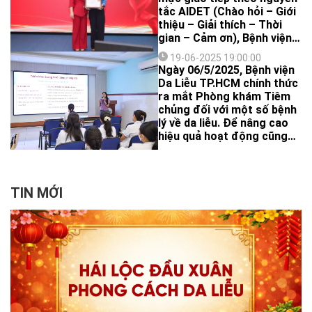
tắc AIDET (Chào hỏi – Giới
thiệu – Giải thích – Thời
gian – Cảm ơn), Bệnh viện
Da Liễu TP.HCM đã tổ chức
19-06-2025 19:00:00
cuộc thi AIDET dành cho
Ngày 06/5/2025, Bệnh viện
toàn thể các khoa/phòng.
Da Liễu TP.HCM chính thức
ra mắt Phòng khám Tiêm
chủng đối với một số bệnh
lý về da liễu. Để nâng cao
hiệu quả hoạt động cũng
như đảm bảo an toàn trong
quá trình thực hiện, bệnh
viện chú trọng nâng cao
năng lực chuyên môn cho
TIN MỚI
đội ngũ nhân viên y tế về
các hoạt động liên quan
công tác tiêm chủng. Vừa
qua, bệnh viện đã phối hợp
cùng Trung tâm kiểm soát
bệnh tật thành phố (HCDC)
tổ chức thành công 02
khóa đào tạo ngắn hạn về
An toàn tiêm chủng cho