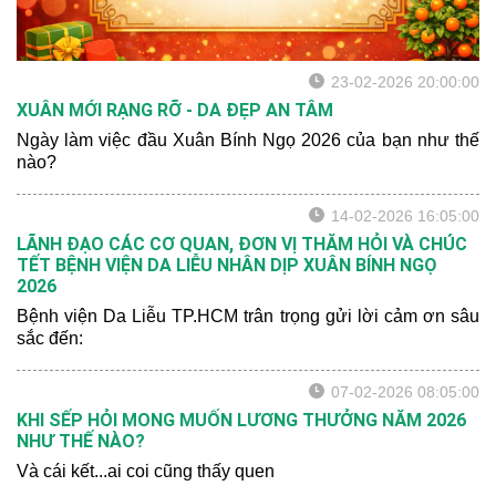
các nhân viên y tế tại bệnh
viện.
23-02-2026 20:00:00
XUÂN MỚI RẠNG RỠ - DA ĐẸP AN TÂM
Ngày làm việc đầu Xuân Bính Ngọ 2026 của bạn như thế
nào?
14-02-2026 16:05:00
LÃNH ĐẠO CÁC CƠ QUAN, ĐƠN VỊ THĂM HỎI VÀ CHÚC
TẾT BỆNH VIỆN DA LIỄU NHÂN DỊP XUÂN BÍNH NGỌ
2026
Bệnh viện Da Liễu TP.HCM trân trọng gửi lời cảm ơn sâu
sắc đến:
07-02-2026 08:05:00
KHI SẾP HỎI MONG MUỐN LƯƠNG THƯỞNG NĂM 2026
NHƯ THẾ NÀO?
Và cái kết...ai coi cũng thấy quen