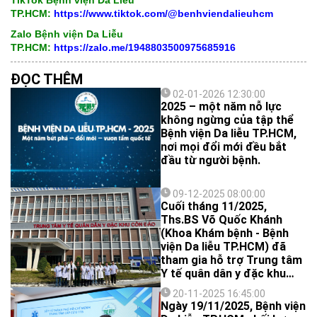
TikTok Bệnh viện Da Liễu
TP.HCM:
https://www.tiktok.com/@benhviendalieuhcm
Zalo Bệnh viện Da Liễu
TP.HCM:
https://zalo.me/1948803500975685916
ĐỌC THÊM
02-01-2026 12:30:00
2025 – một năm nỗ lực
không ngừng của tập thể
Bệnh viện Da liễu TP.HCM,
nơi mọi đổi mới đều bắt
đầu từ người bệnh.
09-12-2025 08:00:00
Cuối tháng 11/2025,
Ths.BS Võ Quốc Khánh
(Khoa Khám bệnh - Bệnh
viện Da liễu TP.HCM) đã
tham gia hỗ trợ Trung tâm
Y tế quân dân y đặc khu
Côn Đảo trong đợt khám
20-11-2025 16:45:00
sức khỏe nghĩa vụ quân sự
Ngày 19/11/2025, Bệnh viện
năm 2026.