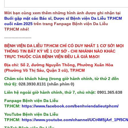
Mời bạn cùng xem thêm những hình ảnh được ghi nhận tại
Buổi gặp mặt các Bác sĩ, Dược sĩ Bệnh viện Da Liễu TP.HCM
cuối năm 2025
trên trang Fanpage Bệnh viện Da Liễu
TP.HCM nhé!
-------------------
BỆNH VIỆN DA LIỄU TP.HCM CHỈ CÓ DUY NHẤT 1 CƠ SỞ! MỌI
THÔNG TIN BẤT KỲ VỀ 1 CƠ SỞ - CHI NHÁNH NÀO KHÁC
TRỰC THUỘC CỦA BỆNH VIỆN ĐỀU LÀ GIẢ MẠO!
Địa chỉ: Số 2, đường Nguyễn Thông, Phường Xuân Hòa
(Phường Võ Thị Sáu, Quận 3 cũ), TP.HCM
Chăm sóc khách hàng (trong giờ hành chính, từ thứ 2 đến
thứ 6):
028.3930.8131 (nhấn phím 0)
Liên hệ ngoài giờ hành chính, thứ 7, chủ nhật:
0901.365.638
Fanpage Bệnh viện Da Liễu
TP.HCM:
https://www.facebook.com/benhviendalieutphcm/
YouTube Bệnh viện Da Liễu
TP.HCM:
https://www.youtube.com/channel/UCt4M5jArf_1Pf5