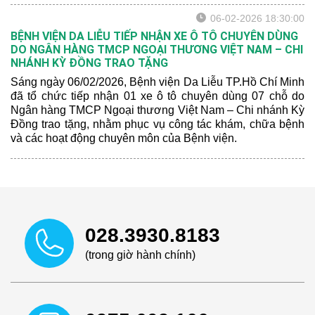
06-02-2026 18:30:00
BỆNH VIỆN DA LIỄU TIẾP NHẬN XE Ô TÔ CHUYÊN DÙNG
DO NGÂN HÀNG TMCP NGOẠI THƯƠNG VIỆT NAM – CHI
NHÁNH KỲ ĐỒNG TRAO TẶNG
Sáng ngày 06/02/2026, Bệnh viện Da Liễu TP.Hồ Chí Minh
đã tổ chức tiếp nhận 01 xe ô tô chuyên dùng 07 chỗ do
Ngân hàng TMCP Ngoại thương Việt Nam – Chi nhánh Kỳ
Đồng trao tặng, nhằm phục vụ công tác khám, chữa bệnh
và các hoạt động chuyên môn của Bệnh viện.
028.3930.8183
(trong giờ hành chính)