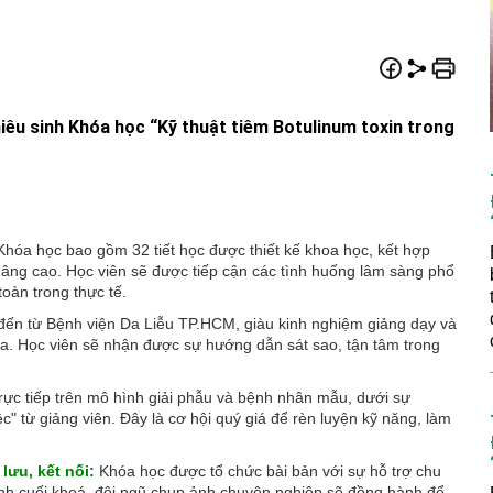
iêu sinh Khóa học “Kỹ thuật tiêm Botulinum toxin trong
hóa học bao gồm 32 tiết học được thiết kế khoa học, kết hợp
 nâng cao. Học viên sẽ được tiếp cận các tình huống lâm sàng phổ
toàn trong thực tế.
 đến từ Bệnh viện Da Liễu TP.HCM, giàu kinh nghiệm giảng dạy và
a. Học viên sẽ nhận được sự hướng dẫn sát sao, tận tâm trong
ực tiếp trên mô hình giải phẫu và bệnh nhân mẫu, dưới sự
" từ giảng viên. Đây là cơ hội quý giá để rèn luyện kỹ năng, làm
lưu, kết nối:
Khóa học được tổ chức bài bản với sự hỗ trợ chu
ành cuối khoá, đội ngũ chụp ảnh chuyên nghiệp sẽ đồng hành để