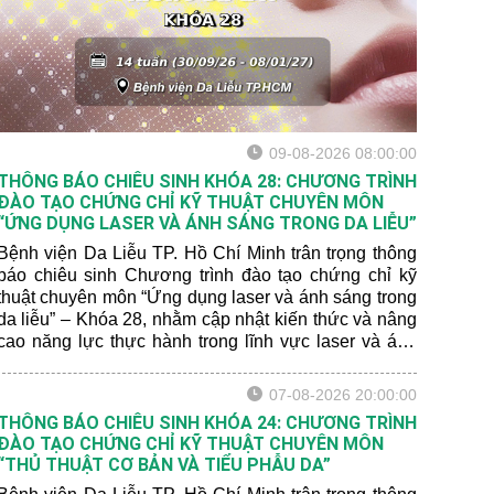
09-08-2026 08:00:00
THÔNG BÁO CHIÊU SINH KHÓA 28: CHƯƠNG TRÌNH
ĐÀO TẠO CHỨNG CHỈ KỸ THUẬT CHUYÊN MÔN
“ỨNG DỤNG LASER VÀ ÁNH SÁNG TRONG DA LIỄU”
Bệnh viện Da Liễu TP. Hồ Chí Minh trân trọng thông
báo chiêu sinh Chương trình đào tạo chứng chỉ kỹ
thuật chuyên môn “Ứng dụng laser và ánh sáng trong
da liễu” – Khóa 28, nhằm cập nhật kiến thức và nâng
cao năng lực thực hành trong lĩnh vực laser và ánh
sáng trong da liễu.
07-08-2026 20:00:00
THÔNG BÁO CHIÊU SINH KHÓA 24: CHƯƠNG TRÌNH
ĐÀO TẠO CHỨNG CHỈ KỸ THUẬT CHUYÊN MÔN
“THỦ THUẬT CƠ BẢN VÀ TIỂU PHẪU DA”