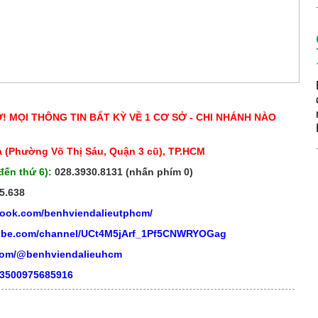
Ở! MỌI THÔNG TIN BẤT KỲ VỀ 1 CƠ SỞ - CHI NHÁNH NÀO
 (Phường Võ Thị Sáu, Quận 3 cũ), TP.HCM
đến thứ 6):
028.3930.8131 (nhấn phím 0)
5.638
book.com/benhviendalieutphcm/
tube.com/channel/UCt4M5jArf_1Pf5CNWRYOGag
.com/@benhviendalieuhcm
03500975685916