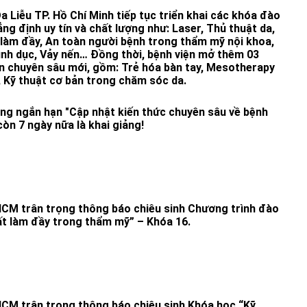
 Liễu TP. Hồ Chí Minh tiếp tục triển khai các khóa đào
g định uy tín và chất lượng như: Laser, Thủ thuật da,
 làm đầy, An toàn người bệnh trong thẩm mỹ nội khoa,
ình dục, Vảy nến… Đồng thời, bệnh viện mở thêm 03
n chuyên sâu mới, gồm: Trẻ hóa bàn tay, Mesotherapy
, Kỹ thuật cơ bản trong chăm sóc da.
ng ngắn hạn "Cập nhật kiến thức chuyên sâu về bệnh
còn 7 ngày nữa là khai giảng!
HCM trân trọng thông báo chiêu sinh Chương trình đào
ất làm đầy trong thẩm mỹ” – Khóa 16.
HCM trân trọng thông báo chiêu sinh Khóa học “Kỹ