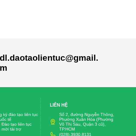
dl.daotaolientuc@gmail.
om
LIÊN HỆ
 ký đào tạo liên tục
Số 2, đường Nguyễn Thông,
uốc tế
Phường Xuân Hòa (Phường
Đào tạo liên tục
Võ Thị Sáu, Quận 3 cũ),
mời tài trợ
TP.HCM
(028).3930.8131