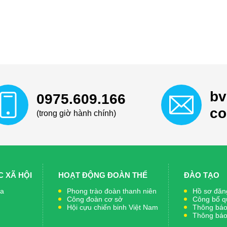
bv
0975.609.166
c
(trong giờ hành chính)
 XÃ HỘI
HOẠT ĐỘNG ĐOÀN THỂ
ĐÀO TẠO
ia
Phong trào đoàn thanh niên
Hồ sơ đăng
Công đoàn cơ sở
Công bố q
Hội cựu chiến binh Việt Nam
Thông báo 
Thông báo 