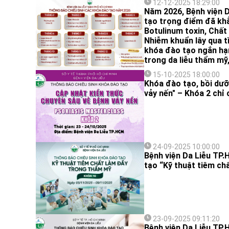
12-12-2025 18:29:00
Năm 2026, Bệnh viện Da
tạo trọng điểm đã khẳn
Botulinum toxin, Chất
Nhiễm khuẩn lây qua t
khóa đào tạo ngắn hạ
trong da liễu thẩm mỹ
15-10-2025 18:00:00
Khóa đào tạo, bồi dưỡ
vảy nến" – Khóa 2 chỉ 
24-09-2025 10:00:00
Bệnh viện Da Liễu TP.
tạo “Kỹ thuật tiêm ch
23-09-2025 09:11:20
Bệnh viện Da Liễu TP.