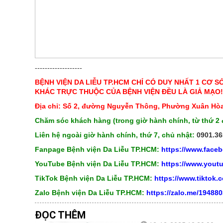
-------------------
BỆNH VIỆN DA LIỄU TP.HCM CHỈ CÓ DUY NHẤT 1 CƠ S
KHÁC TRỰC THUỘC CỦA BỆNH VIỆN ĐỀU LÀ GIẢ MẠO!
Địa chỉ: Số 2, đường Nguyễn Thông, Phường Xuân Hòa
Chăm sóc khách hàng (trong giờ hành chính, từ thứ 2 
Liên hệ ngoài giờ hành chính, thứ 7, chủ nhật:
0901.36
Fanpage Bệnh viện Da Liễu TP.HCM:
https://www.face
YouTube Bệnh viện Da Liễu TP.HCM:
https://www.you
TikTok Bệnh viện Da Liễu TP.HCM:
https://www.tiktok
Zalo Bệnh viện Da Liễu TP.HCM:
https://zalo.me/19488
ĐỌC THÊM