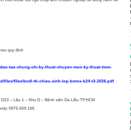
theo quy định
a-dao-tao-chung-chi-ky-thuat-chuyen-mon-ky-thuat-tiem-
d/files/files/bvdl-tb-chieu-sinh-lop-botox-k24-t3-2026.pdf
 D23 – Lầu 1 – Khu D – Bệnh viện Da Liễu TP.HCM
 hoặc 0975.609.166