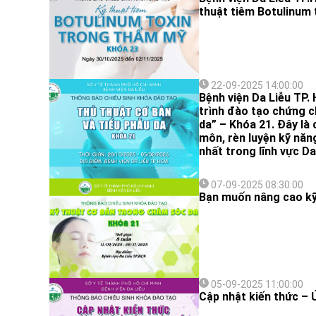
thuật tiêm Botulinum 
22-09-2025 14:00:00
Bệnh viện Da Liễu TP.
trình đào tạo chứng c
da” – Khóa 21. Đây là 
môn, rèn luyện kỹ năn
nhất trong lĩnh vực Da
07-09-2025 08:30:00
Bạn muốn nâng cao kỹ
05-09-2025 11:00:00
Cập nhật kiến thức – 