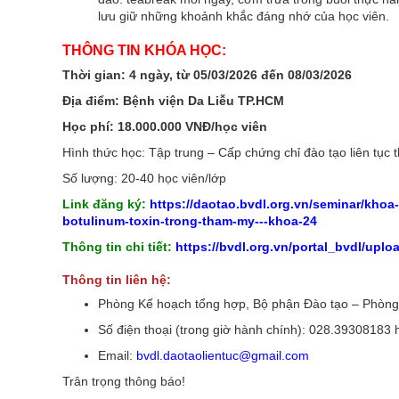
lưu giữ những khoảnh khắc đáng nhớ của học viên.
THÔNG TIN KHÓA HỌC:
Thời gian: 4 ngày, từ 05/03/2026 đến 08/03/2026
Địa điểm: Bệnh viện Da Liễu TP.HCM
Học phí: 18.000.000 VNĐ/học viên
Hình thức học: Tập trung – Cấp chứng chỉ đào tạo liên tục 
Số lượng: 20-40 học viên/lớp
Link đăng ký:
https://daotao.bvdl.org.vn/seminar/kho
botulinum-toxin-trong-tham-my---khoa-24
Thông tin chi tiết:
https://bvdl.org.vn/portal_bvdl/uploa
Thông tin liên hệ:
Phòng Kế hoạch tổng hợp, Bộ phận Đào tạo – Phòng
Số điện thoại (trong giờ hành chính): 028.39308183
Email:
bvdl.daotaolientuc@gmail.com
Trân trọng thông báo!