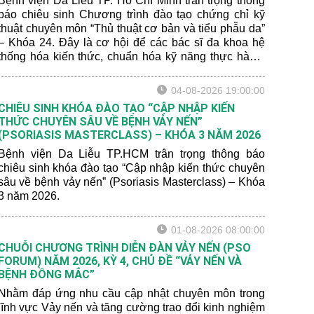
Bệnh viện Da Liễu TP. Hồ Chí Minh trân trọng thông
báo chiêu sinh Chương trình đào tạo chứng chỉ kỹ
thuật chuyên môn “Thủ thuật cơ bản và tiểu phẫu da”
– Khóa 24. Đây là cơ hội để các bác sĩ đa khoa hệ
thống hóa kiến thức, chuẩn hóa kỹ năng thực hành,
đồng thời, cập nhật các tiến bộ mới nhất trong Da liễu
– Thẩm mỹ, hướng đến ứng dụng an toàn và hiệu
04-08-2026 19:00:00
quả trong thực hành lâm sàng.
CHIÊU SINH KHÓA ĐÀO TẠO “CẬP NHẬP KIẾN
THỨC CHUYÊN SÂU VỀ BỆNH VẢY NẾN”
(PSORIASIS MASTERCLASS) – KHÓA 3 NĂM 2026
Bệnh viện Da Liễu TP.HCM trân trọng thông báo
chiêu sinh khóa đào tạo “Cập nhập kiến thức chuyên
sâu về bệnh vảy nến” (Psoriasis Masterclass) – Khóa
3 năm 2026.
01-08-2026 08:00:00
CHUỖI CHƯƠNG TRÌNH DIỄN ĐÀN VẢY NẾN (PSO
FORUM) NĂM 2026, KỲ 4, CHỦ ĐỀ “VẢY NẾN VÀ
BỆNH ĐỒNG MẮC”
Nhằm đáp ứng nhu cầu cập nhật chuyên môn trong
lĩnh vực Vảy nến và tăng cường trao đổi kinh nghiệm