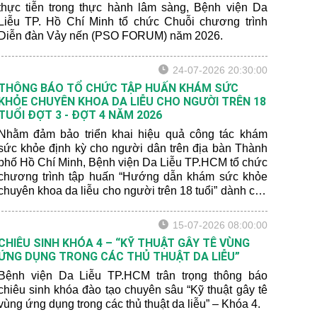
thực tiễn trong thực hành lâm sàng, Bệnh viện Da
Liễu TP. Hồ Chí Minh tổ chức Chuỗi chương trình
Diễn đàn Vảy nến (PSO FORUM) năm 2026.
24-07-2026 20:30:00
THÔNG BÁO TỔ CHỨC TẬP HUẤN KHÁM SỨC
KHỎE CHUYÊN KHOA DA LIỄU CHO NGƯỜI TRÊN 18
TUỔI ĐỢT 3 - ĐỢT 4 NĂM 2026
Nhằm đảm bảo triển khai hiệu quả công tác khám
sức khỏe định kỳ cho người dân trên địa bàn Thành
phố Hồ Chí Minh, Bệnh viện Da Liễu TP.HCM tổ chức
chương trình tập huấn “Hướng dẫn khám sức khỏe
chuyên khoa da liễu cho người trên 18 tuổi” dành cho
nhân viên y tế phụ trách công tác khám sức khỏe định
kỳ.
15-07-2026 08:00:00
CHIÊU SINH KHÓA 4 – “KỸ THUẬT GÂY TÊ VÙNG
ỨNG DỤNG TRONG CÁC THỦ THUẬT DA LIỄU”
Bệnh viện Da Liễu TP.HCM trân trọng thông báo
chiêu sinh khóa đào tạo chuyên sâu “Kỹ thuật gây tê
vùng ứng dụng trong các thủ thuật da liễu” – Khóa 4.