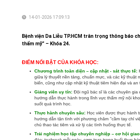
14-01-2026 17:09:13
Bệnh viện Da Liễu TP.HCM trân trọng thông báo ch
thẩm mỹ” – Khóa 24.
ĐIỂM NỔI BẬT CỦA KHÓA HỌC:
Chương trình toàn diện – cập nhật - sát thực tế:
K
giữa lý thuyết nền tảng, chuẩn mực, và các kỹ thuật
biến, cũng như cập nhật kỹ thuật tiêm hiện đại và an 
Giảng viên uy tín:
Đội ngũ bác sĩ là các chuyên gia
hướng dẫn thực hành trong lĩnh vực thẩm mỹ nội kho
suốt quá trình học.
Thực hành chuyên sâu:
Học viên được thực hành tr
hướng dẫn tận tình với phương châm "cầm tay chỉ việc
chủ thao tác tiêm và xử lý các tình huống thực tế.
Trải nghiệm học tập chuyên nghiệp – cơ hội giao 
đáo: teabreak mỗi ngày, cơm trưa trong buổi thực h