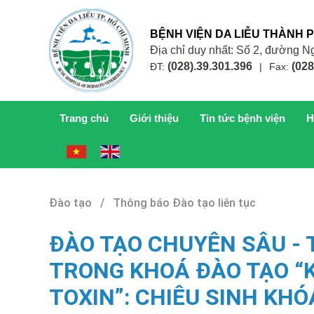
BỆNH VIỆN DA LIỄU THÀNH 
Địa chỉ duy nhất: Số 2, đường
(028).39.301.396
(028
ĐT:
|
Fax:
Trang chủ
Giới thiệu
Tin tức bệnh viện
H
Đào tạo / Thông báo Đào tạo liên tục
ĐÀO TẠO CHUYÊN SÂU -
TRONG KHOÁ ĐÀO TẠO “
TOXIN”: CHIÊU SINH KHÓ