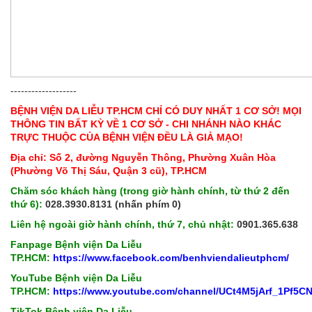
-------------------
BỆNH VIỆN DA LIỄU TP.HCM CHỈ CÓ DUY NHẤT 1 CƠ SỞ! MỌI
THÔNG TIN BẤT KỲ VỀ 1 CƠ SỞ - CHI NHÁNH NÀO KHÁC
TRỰC THUỘC CỦA BỆNH VIỆN ĐỀU LÀ GIẢ MẠO!
Địa chỉ: Số 2, đường Nguyễn Thông, Phường Xuân Hòa
(Phường Võ Thị Sáu, Quận 3 cũ), TP.HCM
Chăm sóc khách hàng (trong giờ hành chính, từ thứ 2 đến
thứ 6):
028.3930.8131 (nhấn phím 0)
Liên hệ ngoài giờ hành chính, thứ 7, chủ nhật:
0901.365.638
Fanpage Bệnh viện Da Liễu
TP.HCM:
https://www.facebook.com/benhviendalieutphcm/
YouTube Bệnh viện Da Liễu
TP.HCM:
https://www.youtube.com/channel/UCt4M5jArf_1Pf5
TikTok Bệnh viện Da Liễu