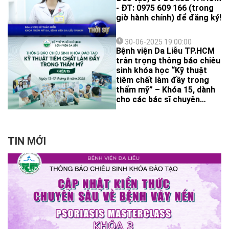
- ĐT: 0975 609 166 (trong
giờ hành chính) để đăng ký!
30-06-2025 19:00:00
Bệnh viện Da Liễu TP.HCM
trân trọng thông báo chiêu
sinh khóa học “Kỹ thuật
tiêm chất làm đầy trong
thẩm mỹ” – Khóa 15, dành
cho các bác sĩ chuyên
ngành Da liễu, Phẫu thuật
tạo hình,… và bác sĩ y khoa/
đa khoa có chứng chỉ hành
nghề đang quan tâm đến
TIN MỚI
lĩnh vực thẩm mỹ nội khoa,
mong muốn được đào tạo
bài bản, thực hành thực tế
nhằm nâng cao tay nghề và
tự tin ứng dụng kỹ thuật
tiêm chất làm đầy một
cách an toàn, hiệu quả
trong thực hành lâm sàng.