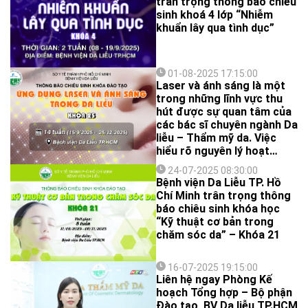
trân trọng thông báo chiêu
khoa trong thực hành lâm
sinh khoá 4 lớp “Nhiễm
sàng hằng ngày.
khuẩn lây qua tình dục”
01-08-2025 17:15:00
Laser và ánh sáng là một
trong những lĩnh vực thu
hút được sự quan tâm của
các bác sĩ chuyên ngành Da
liễu – Thẩm mỹ da. Việc
hiểu rõ nguyên lý hoạt
động cũng như cách thức
24-07-2025 08:30:00
vận hành các thiết bị laser
Bệnh viện Da Liễu TP. Hồ
– ánh sáng giúp các bác sĩ
Chí Minh trân trọng thông
giải quyết một cách hiệu
báo chiêu sinh khóa học
quả và an toàn nhiều vấn
“Kỹ thuật cơ bản trong
đề như: rám má, tăng sắc
chăm sóc da” – Khóa 21
tố sau viêm, sẹo mụn, xoá
xăm, triệt lông, trẻ hoá da
…
16-07-2025 19:15:00
Liên hệ ngay Phòng Kế
hoạch Tổng hợp – Bộ phận
Đào tạo, BV Da liễu TP.HCM