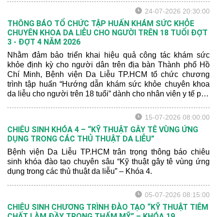
24-07-2026 20:30:00
THÔNG BÁO TỔ CHỨC TẬP HUẤN KHÁM SỨC KHỎE
CHUYÊN KHOA DA LIỄU CHO NGƯỜI TRÊN 18 TUỔI ĐỢT
3 - ĐỢT 4 NĂM 2026
Nhằm đảm bảo triển khai hiệu quả công tác khám sức
khỏe định kỳ cho người dân trên địa bàn Thành phố Hồ
Chí Minh, Bệnh viện Da Liễu TP.HCM tổ chức chương
trình tập huấn “Hướng dẫn khám sức khỏe chuyên khoa
da liễu cho người trên 18 tuổi” dành cho nhân viên y tế phụ
trách công tác khám sức khỏe định kỳ.
15-07-2026 08:00:00
CHIÊU SINH KHÓA 4 – “KỸ THUẬT GÂY TÊ VÙNG ỨNG
DỤNG TRONG CÁC THỦ THUẬT DA LIỄU”
Bệnh viện Da Liễu TP.HCM trân trọng thông báo chiêu
sinh khóa đào tạo chuyên sâu “Kỹ thuật gây tê vùng ứng
dụng trong các thủ thuật da liễu” – Khóa 4.
05-07-2026 08:15:00
CHIÊU SINH CHƯƠNG TRÌNH ĐÀO TẠO “KỸ THUẬT TIÊM
CHẤT LÀM ĐẦY TRONG THẨM MỸ” – KHÓA 19