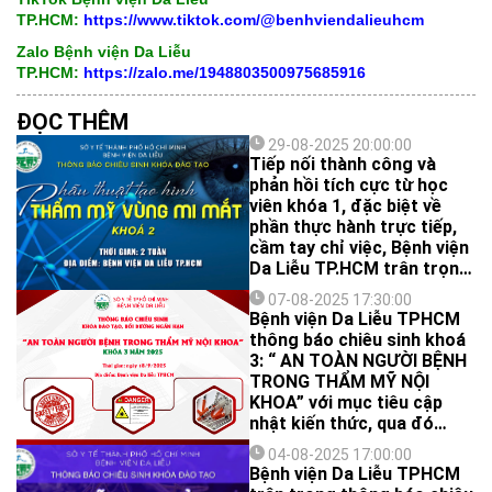
TP.HCM:
https://www.tiktok.com/@benhviendalieuhcm
Zalo Bệnh viện Da Liễu
TP.HCM:
https://zalo.me/1948803500975685916
ĐỌC THÊM
29-08-2025 20:00:00
Tiếp nối thành công và
phản hồi tích cực từ học
viên khóa 1, đặc biệt về
phần thực hành trực tiếp,
cầm tay chỉ việc, Bệnh viện
Da Liễu TP.HCM trân trọng
thông báo chiêu sinh khóa
07-08-2025 17:30:00
đào tạo, bồi dưỡng ngắn
Bệnh viện Da Liễu TPHCM
hạn: Phẫu thuật tạo hình
thông báo chiêu sinh khoá
thẩm mỹ vùng mi mắt -
3: “ AN TOÀN NGƯỜI BỆNH
Khóa 2.
TRONG THẨM MỸ NỘI
KHOA” với mục tiêu cập
nhật kiến thức, qua đó
tăng cường hiệu quả và
04-08-2025 17:00:00
tính an toàn của các
Bệnh viện Da Liễu TPHCM
phương pháp thẩm mỹ nội