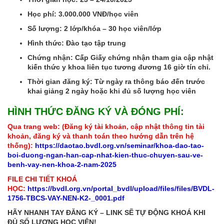
Học phí: 3.000.000 VNĐ/học viên
Số lượng: 2 lớp/khóa – 30 học viên/lớp
Hình thức: Đào tạo tập trung
Chứng nhận: Cấp Giấy chứng nhận tham gia cập nhật
kiến thức y khoa liên tục tương đương 16 giờ tín chỉ.
Thời gian đăng ký: Từ ngày ra thông báo đến trước
khai giảng 2 ngày hoặc khi đủ số lượng học viên
HÌNH THỨC ĐĂNG KÝ VÀ ĐÓNG PHÍ:
Qua trang web: (Đăng ký tài khoản, cập nhật thông tin tài
khoản, đăng ký và thanh toán theo hướng dẫn trên hệ
thống):
https://daotao.bvdl.org.vn/seminar/khoa-dao-tao-
boi-duong-ngan-han-cap-nhat-kien-thuc-chuyen-sau-ve-
benh-vay-nen-khoa-2-nam-2025
FILE CHI TIẾT KHOÁ
HỌC:
https://bvdl.org.vn/portal_bvdl/upload/files/files/BVDL-
1756-TBCS-VAY-NEN-K2-_0001.pdf
HÃY NHANH TAY ĐĂNG KÝ – LINK SẼ TỰ ĐỘNG KHOÁ KHI
ĐỦ SỐ LƯỢNG HỌC VIÊN!