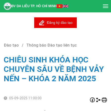
BV DA LIỄU TP. HỒ CHÍ MINH
Tog
nav
Đăng ký đào tạo
Đào tạo / Thông báo Đào tạo liên tục
CHIÊU SINH KHÓA HỌC
CHUYÊN SÂU VỀ BỆNH VẢY
NẾN – KHÓA 2 NĂM 2025
05-09-2025 11:00:00