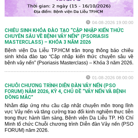
04-08-2026 19:00:00
CHIÊU SINH KHÓA ĐÀO TẠO “CẬP NHẬP KIẾN THỨC
CHUYÊN SÂU VỀ BỆNH VẢY NẾN” (PSORIASIS
MASTERCLASS) – KHÓA 3 NĂM 2026
Bệnh viện Da Liễu TP.HCM trân trọng thông báo chiêu
sinh khóa đào tạo “Cập nhập kiến thức chuyên sâu về
bệnh vảy nến” (Psoriasis Masterclass) – Khóa 3 năm 2026.
01-08-2026 08:00:00
CHUỖI CHƯƠNG TRÌNH DIỄN ĐÀN VẢY NẾN (PSO
FORUM) NĂM 2026, KỲ 4, CHỦ ĐỀ “VẢY NẾN VÀ BỆNH
ĐỒNG MẮC”
Nhằm đáp ứng nhu cầu cập nhật chuyên môn trong lĩnh
vực Vảy nến và tăng cường trao đổi kinh nghiệm thực tiễn
trong thực hành lâm sàng, Bệnh viện Da Liễu TP. Hồ Chí
Minh tổ chức Chuỗi chương trình Diễn đàn Vảy nến (PSO
FORUM) năm 2026.