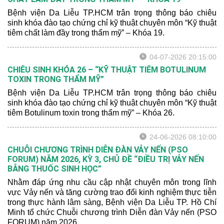
Bệnh viện Da Liễu TP.HCM trân trọng thông báo chiêu
sinh khóa đào tạo chứng chỉ kỹ thuật chuyên môn “Kỹ thuật
tiêm chất làm đầy trong thẩm mỹ” – Khóa 19.
04-07-2026 20:15:00
CHIÊU SINH KHÓA 26 – “KỸ THUẬT TIÊM BOTULINUM
TOXIN TRONG THẨM MỸ”
Bệnh viện Da Liễu TP.HCM trân trọng thông báo chiêu
sinh khóa đào tạo chứng chỉ kỹ thuật chuyên môn “Kỹ thuật
tiêm Botulinum toxin trong thẩm mỹ” – Khóa 26.
24-06-2026 08:10:00
CHUỖI CHƯƠNG TRÌNH DIỄN ĐÀN VẢY NẾN (PSO
FORUM) NĂM 2026, KỲ 3, CHỦ ĐỀ “ĐIỀU TRỊ VẢY NẾN
BẰNG THUỐC SINH HỌC”
Nhằm đáp ứng nhu cầu cập nhật chuyên môn trong lĩnh
vực Vảy nến và tăng cường trao đổi kinh nghiệm thực tiễn
trong thực hành lâm sàng, Bệnh viện Da Liễu TP. Hồ Chí
Minh tổ chức Chuỗi chương trình Diễn đàn Vảy nến (PSO
FORUM) năm 2026.