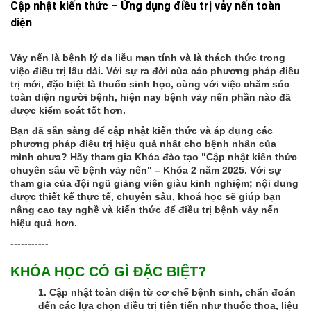
Cập nhật kiến thức – Ứng dụng điều trị vảy nến toàn
diện
Vảy nến là bệnh lý da liễu mạn tính và là thách thức trong
việc điều trị lâu dài. Với sự ra đời của các phương pháp điều
trị mới, đặc biệt là thuốc sinh học, cùng với việc chăm sóc
toàn diện người bệnh, hiện nay bệnh vảy nến phần nào đã
được kiểm soát tốt hơn.
Bạn đã sẵn sàng để cập nhật kiến thức và áp dụng các
phương pháp điều trị hiệu quả nhất cho bệnh nhân của
mình chưa? Hãy tham gia Khóa đào tạo "Cập nhật kiến thức
chuyên sâu về bệnh vảy nến" – Khóa 2 năm 2025. Với sự
tham gia của đội ngũ giảng viên giàu kinh nghiệm; nội dung
được thiết kế thực tế, chuyên sâu, khoá học sẽ giúp bạn
nâng cao tay nghề và kiến thức để điều trị bệnh vảy nến
hiệu quả hơn.
-----------
KHÓA HỌC CÓ GÌ ĐẶC BIỆT?
1. Cập nhật toàn diện từ cơ chế bệnh sinh, chẩn đoán
đến các lựa chọn điều trị tiên tiến như thuốc thoa, liệu