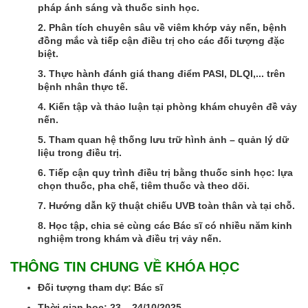
pháp ánh sáng và thuốc sinh học.
2. Phân tích chuyên sâu về viêm khớp vảy nến, bệnh
đồng mắc và tiếp cận điều trị cho các đối tượng đặc
biệt.
3. Thực hành đánh giá thang điểm PASI, DLQI,... trên
bệnh nhân thực tế.
4. Kiến tập và thảo luận tại phòng khám chuyên đề vảy
nến.
5. Tham quan hệ thống lưu trữ hình ảnh – quản lý dữ
liệu trong điều trị.
6. Tiếp cận quy trình điều trị bằng thuốc sinh học: lựa
chọn thuốc, pha chế, tiêm thuốc và theo dõi.
7. Hướng dẫn kỹ thuật chiếu UVB toàn thân và tại chỗ.
8. Học tập, chia sẻ cùng các Bác sĩ có nhiều năm kinh
nghiệm trong khám và điều trị vảy nến.
THÔNG TIN CHUNG VỀ KHÓA HỌC
Đối tượng tham dự: Bác sĩ
Thời gian học: 23 – 24/10/2025