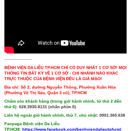
-------------------
BỆNH VIỆN DA LIỄU TP.HCM CHỈ CÓ DUY NHẤT 1 CƠ SỞ! MỌI
THÔNG TIN BẤT KỲ VỀ 1 CƠ SỞ - CHI NHÁNH NÀO KHÁC
TRỰC THUỘC CỦA BỆNH VIỆN ĐỀU LÀ GIẢ MẠO!
Địa chỉ: Số 2, đường Nguyễn Thông, Phường Xuân Hòa
(Phường Võ Thị Sáu, Quận 3 cũ), TP.HCM
Chăm sóc khách hàng (trong giờ hành chính, từ thứ 2 đến
thứ 6):
028.3930.8131 (nhấn phím 0)
Liên hệ ngoài giờ hành chính, thứ 7, chủ nhật:
0901.365.638
Fanpage Bệnh viện Da Liễu
TP.HCM:
https://www.facebook.com/benhviendalieutphcm/