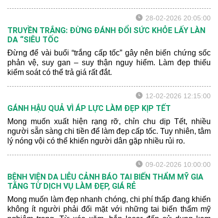
28-02-2026 20:05:00
TRUYỀN TRẮNG: ĐỪNG ĐÁNH ĐỔI SỨC KHỎE LẤY LÀN
DA “SIÊU TỐC
Đừng để vài buổi “trắng cấp tốc” gây nên biến chứng sốc
phản vệ, suy gan – suy thận nguy hiểm. Làm đẹp thiếu
kiểm soát có thể trả giá rất đắt.
12-02-2026 12:15:00
GÁNH HẬU QUẢ VÌ ÁP LỰC LÀM ĐẸP KỊP TẾT
Mong muốn xuất hiện rạng rỡ, chỉn chu dịp Tết, nhiều
người sẵn sàng chi tiền để làm đẹp cấp tốc. Tuy nhiên, tâm
lý nóng vội có thể khiến người dân gặp nhiều rủi ro.
09-02-2026 10:00:00
BỆNH VIỆN DA LIỄU CẢNH BÁO TAI BIẾN THẨM MỸ GIA
TĂNG TỪ DỊCH VỤ LÀM ĐẸP, GIÁ RẺ
Mong muốn làm đẹp nhanh chóng, chi phí thấp đang khiến
không ít người phải đối mặt với những tai biến thẩm mỹ