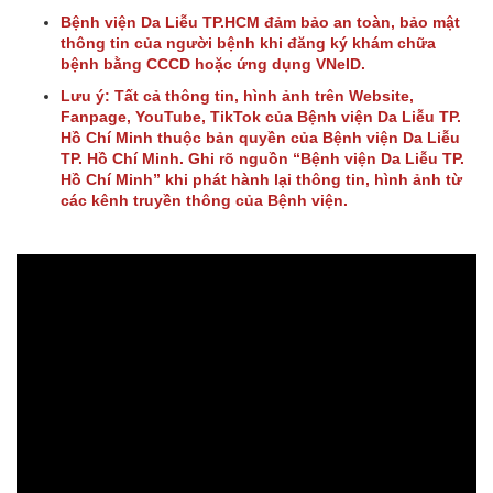
Bệnh viện Da Liễu TP.HCM đảm bảo an toàn, bảo mật
thông tin của người bệnh khi đăng ký khám chữa
bệnh bằng CCCD hoặc ứng dụng VNeID.
Lưu ý: Tất cả thông tin, hình ảnh trên Website,
Fanpage, YouTube, TikTok của Bệnh viện Da Liễu TP.
Hồ Chí Minh thuộc bản quyền của Bệnh viện Da Liễu
TP. Hồ Chí Minh. Ghi rõ nguồn “Bệnh viện Da Liễu TP.
Hồ Chí Minh” khi phát hành lại thông tin, hình ảnh từ
các kênh truyền thông của Bệnh viện.