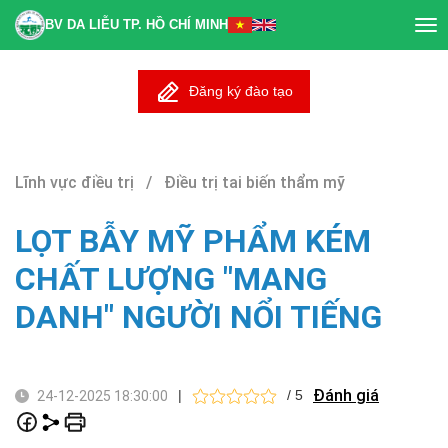
BV DA LIỄU TP. HỒ CHÍ MINH
Tog
nav
Đăng ký đào tạo
Lĩnh vực điều trị / Điều trị tai biến thẩm mỹ
LỌT BẪY MỸ PHẨM KÉM
CHẤT LƯỢNG "MANG
DANH" NGƯỜI NỔI TIẾNG
Đánh giá
|
/ 5
24-12-2025 18:30:00