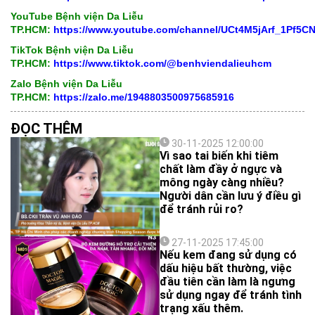
YouTube Bệnh viện Da Liễu
TP.HCM:
https://www.youtube.com/channel/UCt4M5jArf_1Pf5
TikTok Bệnh viện Da Liễu
TP.HCM:
https://www.tiktok.com/@benhviendalieuhcm
Zalo Bệnh viện Da Liễu
TP.HCM:
https://zalo.me/1948803500975685916
ĐỌC THÊM
30-11-2025 12:00:00
Vì sao tai biến khi tiêm
chất làm đầy ở ngực và
mông ngày càng nhiều?
Người dân cần lưu ý điều gì
để tránh rủi ro?
27-11-2025 17:45:00
Nếu kem đang sử dụng có
dấu hiệu bất thường, việc
đầu tiên cần làm là ngưng
sử dụng ngay để tránh tình
trạng xấu thêm.