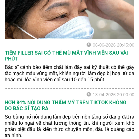
06-06-2026 20:45:00
TIÊM FILLER SAI CÓ THỂ MÙ MẮT VĨNH VIỄN SAU VÀI
PHÚT
Bác sĩ cảnh báo tiêm chất làm đầy sai kỹ thuật có thể gây
tắc mạch máu vùng mặt, khiến người làm đẹp bị hoại tử da
hoặc mù lòa vĩnh viễn chỉ sau 10 đến 15 phút.
13-04-2026 20:00:00
HƠN 84% NỘI DUNG THẨM MỸ TRÊN TIKTOK KHÔNG
DO BÁC SĨ TẠO RA
Sự bùng nổ nội dung làm đẹp trên nền tảng số đang đặt ra
nhiều lo ngại về chất lượng thông tin, khi người xem khó
phân biệt đâu là kiến thức chuyên môn, đâu là quảng cáo
trá hình.