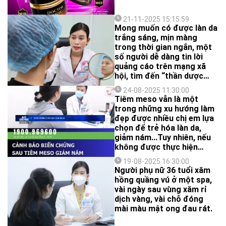
21-11-2025 15:15:59
Mong muốn có được làn da
trắng sáng, mịn màng
trong thời gian ngắn, một
số người dễ dàng tin lời
quảng cáo trên mạng xã
hội, tìm đến “thần dược
làm đẹp nhanh, cải lão
24-08-2025 11:30:00
hoàn đồng”, để rồi bị biến
Tiêm meso vẫn là một
chứng nặng nề.
trong những xu hướng làm
đẹp được nhiều chị em lựa
chọn để trẻ hóa làn da,
giảm nám...Tuy nhiên, nếu
không được thực hiện
đúng quy trình, kỹ thuật thì
19-08-2025 16:30:00
rất dễ dẫn đến nhiều biến
Người phụ nữ 36 tuổi xăm
chứng, trong đó có u hạt
hồng quầng vú ở một spa,
sau tiêm meso.
vài ngày sau vùng xăm rỉ
dịch vàng, vài chỗ đóng
mài màu mật ong đau rát.