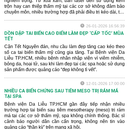
nghiêm trọng. Từ xóa xăm, bắn laser đến sử dụng kem
trộn hay can thiệp thẩm mỹ tại các cơ sở không đảm bảo
chuyên môn, nhiều trường hợp đã phải điều trị kéo dài, tốn
kém và chịu ảnh hưởng lâu dài về sức khỏe lẫn tâm lý.
26-01-2026 16:56:39
DỒN DẬP TAI BIẾN CAO ĐIỂM LÀM ĐẸP ‘CẤP TỐC’ MÙA
TẾT
Cận Tết Nguyên đán, nhu cầu làm đẹp tăng cao kéo theo
số ca tai biến thẩm mỹ cũng gia tăng. Tại Bệnh viện Da
Liễu TP.HCM, nhiều bệnh nhân nhập viện vì viêm nhiễm,
bỏng da, hoại tử, sau khi làm đẹp tại các spa hoặc sử dụng
sản phẩm được quảng cáo “đẹp không tì vết”.
12-01-2026 17:00:00
NHIỀU CA BIẾN CHỨNG SAU TIÊM MESO TRỊ RÁM MÁ
TẠI SPA
Bệnh viện Da Liễu TP.HCM gần đây tiếp nhận nhiều
trường hợp tai biến sau tiêm mesotherapy (meso) trị rám
má tại các cơ sở thẩm mỹ, spa không chính thống. Bác sĩ
cảnh báo người dân cần cẩn trọng, không nên tin vào
quảng cáo “thần kỳ” trên mạng xã hội.