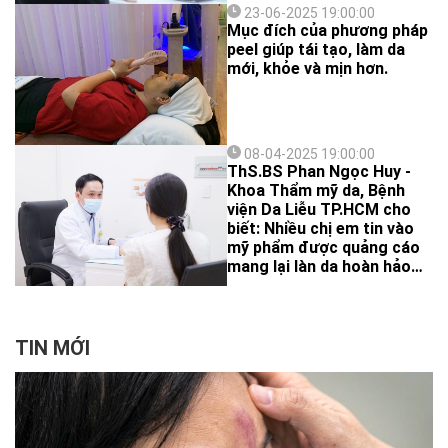
23-06-2025 19:00:00
Mục đích của phương pháp
peel giúp tái tạo, làm da
mới, khỏe và mịn hơn.
08-04-2025 19:00:00
ThS.BS Phan Ngọc Huy -
Khoa Thẩm mỹ da, Bệnh
viện Da Liễu TP.HCM cho
biết: Nhiều chị em tin vào
mỹ phẩm được quảng cáo
mang lại làn da hoàn hảo
ngay lập tức. Tuy nhiên sau
một thời gian sử dụng, làn
da trở nên yếu đi, xuất hiện
các vấn đề nghiêm trọng,
TIN MỚI
buộc phải đến bệnh viện
điều trị.