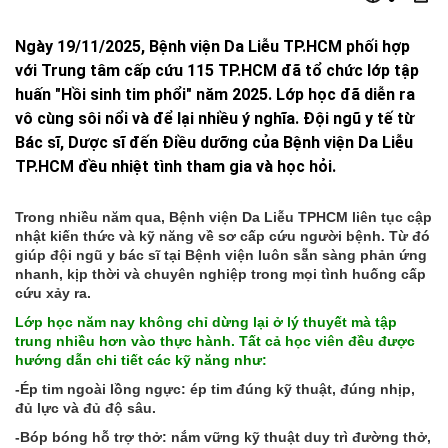
Ngày 19/11/2025, Bệnh viện Da Liễu TP.HCM phối hợp
với Trung tâm cấp cứu 115 TP.HCM đã tổ chức lớp tập
huấn "Hồi sinh tim phổi" năm 2025. Lớp học đã diễn ra
vô cùng sôi nổi và để lại nhiều ý nghĩa. Đội ngũ y tế từ
Bác sĩ, Dược sĩ đến Điều dưỡng của Bệnh viện Da Liễu
TP.HCM đều nhiệt tình tham gia và học hỏi.
Trong nhiều năm qua, Bệnh viện Da Liễu TPHCM liên tục cập
nhật kiến thức và kỹ năng về sơ cấp cứu người bệnh. Từ đó
giúp đội ngũ y bác sĩ tại Bệnh viện luôn sẵn sàng phản ứng
nhanh, kịp thời và chuyên nghiệp trong mọi tình huống cấp
cứu xảy ra.
Lớp học năm nay không chỉ dừng lại ở lý thuyết mà tập
trung nhiều hơn vào thực hành. Tất cả học viên đều được
hướng dẫn chi tiết các kỹ năng như:
-Ép tim ngoài lồng ngực: ép tim đúng kỹ thuật, đúng nhịp,
đủ lực và đủ độ sâu.
-Bóp bóng hỗ trợ thở: nắm vững kỹ thuật duy trì đường thở,