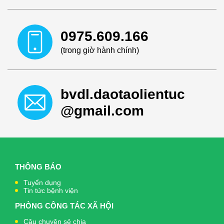
0975.609.166
(trong giờ hành chính)
bvdl.daotaolientuc
@gmail.com
THÔNG BÁO
Tuyển dụng
Tin tức bệnh viện
PHÒNG CÔNG TÁC XÃ HỘI
Câu chuyện sẻ chia