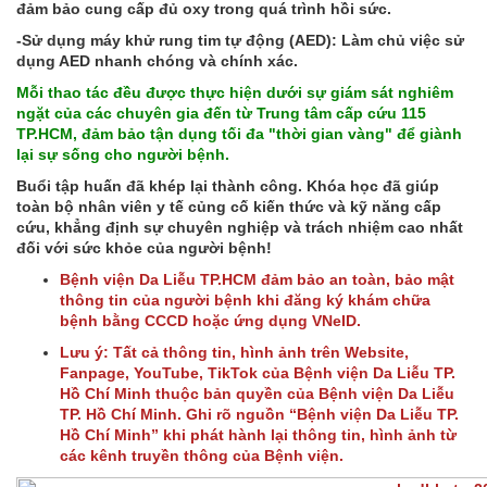
đảm bảo cung cấp đủ oxy trong quá trình hồi sức.
-Sử dụng máy khử rung tim tự động (AED): Làm chủ việc sử
dụng AED nhanh chóng và chính xác.
Mỗi thao tác đều được thực hiện dưới sự giám sát nghiêm
ngặt của các chuyên gia đến từ Trung tâm cấp cứu 115
TP.HCM, đảm bảo tận dụng tối đa "thời gian vàng" để giành
lại sự sống cho người bệnh.
Buổi tập huấn đã khép lại thành công. Khóa học đã giúp
toàn bộ nhân viên y tế củng cố kiến thức và kỹ năng cấp
cứu, khẳng định sự chuyên nghiệp và trách nhiệm cao nhất
đối với sức khỏe của người bệnh!
Bệnh viện Da Liễu TP.HCM đảm bảo an toàn, bảo mật
thông tin của người bệnh khi đăng ký khám chữa
bệnh bằng CCCD hoặc ứng dụng VNeID.
Lưu ý: Tất cả thông tin, hình ảnh trên Website,
Fanpage, YouTube, TikTok của Bệnh viện Da Liễu TP.
Hồ Chí Minh thuộc bản quyền của Bệnh viện Da Liễu
TP. Hồ Chí Minh. Ghi rõ nguồn “Bệnh viện Da Liễu TP.
Hồ Chí Minh” khi phát hành lại thông tin, hình ảnh từ
các kênh truyền thông của Bệnh viện.