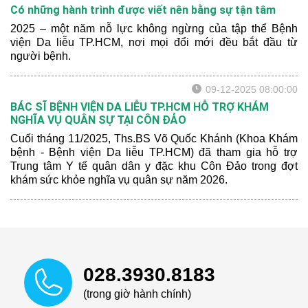
Có những hành trình được viết nên bằng sự tận tâm
2025 – một năm nỗ lực không ngừng của tập thể Bệnh
viện Da liễu TP.HCM, nơi mọi đổi mới đều bắt đầu từ
người bệnh.
09-12-2025 08:00:00
BÁC SĨ BỆNH VIỆN DA LIỄU TP.HCM HỖ TRỢ KHÁM
NGHĨA VỤ QUÂN SỰ TẠI CÔN ĐẢO
Cuối tháng 11/2025, Ths.BS Võ Quốc Khánh (Khoa Khám
bệnh - Bệnh viện Da liễu TP.HCM) đã tham gia hỗ trợ
Trung tâm Y tế quân dân y đặc khu Côn Đảo trong đợt
khám sức khỏe nghĩa vụ quân sự năm 2026.
028.3930.8183
(trong giờ hành chính)