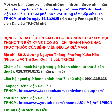
Mời các bạn cùng xem thêm những hình ảnh được ghi nhận
trong
lớp tập huấn "Hồi sinh tim phổi" năm 2025 do Bệnh
viện Da Liễu TP.HCM phối hợp với Trung tâm Cấp cứu 115
TP.HCM tổ chức ngày 19/11/2025
trên trang Fanpage Bệnh
viện Da Liễu TP.HCM nhé!
-------------------
BỆNH VIỆN DA LIỄU TP.HCM CHỈ CÓ DUY NHẤT 1 CƠ SỞ! MỌI
THÔNG TIN BẤT KỲ VỀ 1 CƠ SỞ - CHI NHÁNH NÀO KHÁC
TRỰC THUỘC CỦA BỆNH VIỆN ĐỀU LÀ GIẢ MẠO!
Địa chỉ: Số 2, đường Nguyễn Thông, Phường Xuân Hòa
(Phường Võ Thị Sáu, Quận 3 cũ), TP.HCM
Chăm sóc khách hàng (trong giờ hành chính, từ thứ 2 đến
thứ 6):
028.3930.8131 (nhấn phím 0)
Liên hệ ngoài giờ hành chính, thứ 7, chủ nhật:
0901.365.638
Fanpage Bệnh viện Da Liễu
TP.HCM:
https://www.facebook.com/benhviendalieutphcm/
YouTube Bệnh viện Da Liễu
TP.HCM:
https://www.youtube.com/channel/UCt4M5jArf_1Pf5
TikTok Bệnh viện Da Liễu