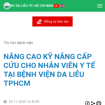
BV DA LIỄU TP. HỒ CHÍ MINH
Tog
nav
Đăng ký đào tạo
Tin tức bệnh viện
NÂNG CAO KỸ NĂNG CẤP
CỨU CHO NHÂN VIÊN Y TẾ
TẠI BỆNH VIỆN DA LIỄU
TPHCM
20-11-2025 16:45:00