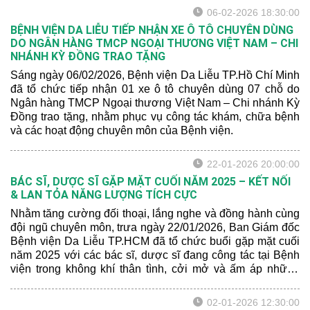
06-02-2026 18:30:00
BỆNH VIỆN DA LIỄU TIẾP NHẬN XE Ô TÔ CHUYÊN DÙNG
DO NGÂN HÀNG TMCP NGOẠI THƯƠNG VIỆT NAM – CHI
NHÁNH KỲ ĐỒNG TRAO TẶNG
Sáng ngày 06/02/2026, Bệnh viện Da Liễu TP.Hồ Chí Minh
đã tổ chức tiếp nhận 01 xe ô tô chuyên dùng 07 chỗ do
Ngân hàng TMCP Ngoại thương Việt Nam – Chi nhánh Kỳ
Đồng trao tặng, nhằm phục vụ công tác khám, chữa bệnh
và các hoạt động chuyên môn của Bệnh viện.
22-01-2026 20:00:00
BÁC SĨ, DƯỢC SĨ GẶP MẶT CUỐI NĂM 2025 – KẾT NỐI
& LAN TỎA NĂNG LƯỢNG TÍCH CỰC
Nhằm tăng cường đối thoại, lắng nghe và đồng hành cùng
đội ngũ chuyên môn, trưa ngày 22/01/2026, Ban Giám đốc
Bệnh viện Da Liễu TP.HCM đã tổ chức buổi gặp mặt cuối
năm 2025 với các bác sĩ, dược sĩ đang công tác tại Bệnh
viện trong không khí thân tình, cởi mở và ấm áp những
ngày cận Tết.
02-01-2026 12:30:00