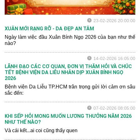
23-02-2026 20:00:00
XUÂN MỚI RẠNG RỠ - DA ĐẸP AN TÂM
Ngày làm việc đầu Xuân Bính Ngọ 2026 của bạn như thế
nào?
14-02-2026 16:05:00
LÃNH ĐẠO CÁC CƠ QUAN, ĐƠN VỊ THĂM HỎI VÀ CHÚC
TẾT BỆNH VIỆN DA LIỄU NHÂN DỊP XUÂN BÍNH NGỌ
2026
Bệnh viện Da Liễu TP.HCM trân trọng gửi lời cảm ơn sâu
sắc đến:
07-02-2026 08:05:00
KHI SẾP HỎI MONG MUỐN LƯƠNG THƯỞNG NĂM 2026
NHƯ THẾ NÀO?
Và cái kết...ai coi cũng thấy quen