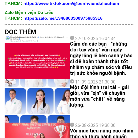
TP.HCM:
https://www.tiktok.com/@benhviendalieuhcm
Zalo Bệnh viện Da Liễu
TP.HCM:
https://zalo.me/1948803500975685916
ĐỌC THÊM
27-10-2025 16:04:34
Cảm ơn các bạn - "những
đôi tay vàng" vẫn ngày
ngày lặng lẽ bên cạnh y bác
sĩ để hoàn thành thật tốt
nhiệm vụ chăm sóc và điều
trị sức khỏe người bệnh.
11-09-2025 21:30:00
Một đội hình trai tài – gái
giỏi, vừa “xịn” về chuyên
môn vừa “chất” về năng
lượng.
26-08-2025 19:30:00
Với mục tiêu nâng cao nhận
thức và thực hành chuẩn