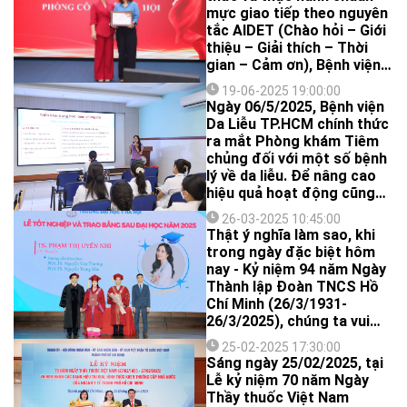
mực giao tiếp theo nguyên
tắc AIDET (Chào hỏi – Giới
thiệu – Giải thích – Thời
gian – Cảm ơn), Bệnh viện
Da Liễu TP.HCM đã tổ chức
19-06-2025 19:00:00
cuộc thi AIDET dành cho
Ngày 06/5/2025, Bệnh viện
toàn thể các khoa/phòng.
Da Liễu TP.HCM chính thức
ra mắt Phòng khám Tiêm
chủng đối với một số bệnh
lý về da liễu. Để nâng cao
hiệu quả hoạt động cũng
như đảm bảo an toàn trong
26-03-2025 10:45:00
quá trình thực hiện, bệnh
Thật ý nghĩa làm sao, khi
viện chú trọng nâng cao
trong ngày đặc biệt hôm
năng lực chuyên môn cho
nay - Kỷ niệm 94 năm Ngày
đội ngũ nhân viên y tế về
Thành lập Đoàn TNCS Hồ
các hoạt động liên quan
Chí Minh (26/3/1931-
công tác tiêm chủng. Vừa
26/3/2025), chúng ta vui
qua, bệnh viện đã phối hợp
mừng đón nhận tin vui từ
cùng Trung tâm kiểm soát
25-02-2025 17:30:00
Nguyên Bí thư Đoàn Cơ sở
Sáng ngày 25/02/2025, tại
bệnh tật thành phố (HCDC)
Bệnh viện Da Liễu TP.HCM
Lễ kỷ niệm 70 năm Ngày
tổ chức thành công 02
– Phó Trưởng phòng phụ
Thầy thuốc Việt Nam
khóa đào tạo ngắn hạn về