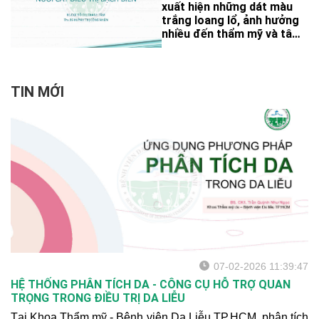
xuất hiện những dát màu
trắng loang lổ, ảnh hưởng
nhiều đến thẩm mỹ và tâm
lý. Hiện nay, ngoài điều trị
nội khoa (thuốc, quang trị
liệu), các phương pháp
phẫu thuật ghép tế bào đã
TIN MỚI
mở ra hy vọng mới cho
bệnh nhân bạch biến ổn
định.
07-02-2026 11:39:47
HỆ THỐNG PHÂN TÍCH DA - CÔNG CỤ HỖ TRỢ QUAN
TRỌNG TRONG ĐIỀU TRỊ DA LIỄU
Tại Khoa Thẩm mỹ - Bệnh viện Da Liễu TP.HCM, phân tích