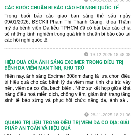
09-01-2026 18:00:00
CÁC BƯỚC CHUẨN BỊ BÁO CÁO HỘI NGHỊ QUỐC TẾ
Trong buổi báo cáo giao ban sáng thứ sáu ngày
09/01/2026, BSCKII Phạm Thị Thanh Giang, khoa Thẩm
mỹ da bệnh viện Da liễu TPHCM đã có bài báo cáo chia
sẻ những kinh nghiệm trong quá trình chuẩn bị báo cáo tại
các hội nghị quốc tế.
19-12-2025 18:48:08
HIỆU QUẢ CỦA ÁNH SÁNG EXCIMER TRONG ĐIỀU TRỊ
BỆNH DA VIÊM MẠN TÍNH, KHU TRÚ
Hiện nay, ánh sáng Excimer 308nm đang là lựa chọn điều
trị hiệu quả cho các bệnh lý da viêm mạn tính khu trú: vảy
nến, viêm da cơ địa, bạch biến.. Nhờ sự kết hợp giữa khả
năng điều hoà miễn dịch, chống viêm, giảm tình trạng tăng
sinh tế bào sừng và phục hồi chức năng da, ánh sáng
Excimer đã chứng tỏ được hiệu quả rõ rệt trong việc cải
thiện sang thương da và rút ngắn thời gian điều trị cho
28-11-2025 18:21:06
người bệnh.
QUANG TRỊ LIỆU TRONG ĐIỀU TRỊ VIÊM DA CƠ ĐỊA: GIẢI
PHÁP AN TOÀN VÀ HIỆU QUẢ