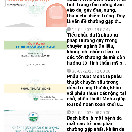
sau phẫu thuật cần đặc
tình trạng đầu móng đâm
biệt lưu ý.
vào da, gây đau, sưng,
thậm chí nhiễm trùng. Đây
là vấn đề thường gặp ở
ngón chân cái, ảnh hưởng
19-09-2025 19:02:47
không nhỏ đến sinh hoạt
Tiểu phẫu da là phương
và chất lượng cuộc sống.
pháp thường quy trong
chuyên ngành Da liễu,
không chỉ nhằm điều trị
các tổn thương da mà còn
hướng tới tính thẩm mỹ sau
phẫu thuật.
30-08-2025 12:00:00
Phẫu thuật Mohs là phẫu
thuật chuyên sâu trong
điều trị ung thư da, khác
với phẫu thuật cắt rộng tại
chỗ, phẫu thuật Mohs giúp
loại bỏ hoàn toàn khối u
sau khi khảo sát 100% rìa
23-08-2025 08:30:00
diện cắt bằng kỹ thuật sinh
Bạch biến là một bệnh da
thiết lạnh.
mất sắc tố mắc phải
thường gặp nhất, khiến da