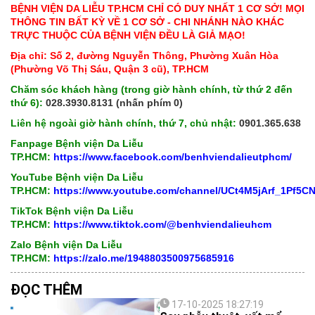
BỆNH VIỆN DA LIỄU TP.HCM CHỈ CÓ DUY NHẤT 1 CƠ SỞ! MỌI
THÔNG TIN BẤT KỲ VỀ 1 CƠ SỞ - CHI NHÁNH NÀO KHÁC
TRỰC THUỘC CỦA BỆNH VIỆN ĐỀU LÀ GIẢ MẠO!
Địa chỉ: Số 2, đường Nguyễn Thông, Phường Xuân Hòa
(Phường Võ Thị Sáu, Quận 3 cũ), TP.HCM
Chăm sóc khách hàng (trong giờ hành chính, từ thứ 2 đến
thứ 6):
028.3930.8131 (nhấn phím 0)
Liên hệ ngoài giờ hành chính, thứ 7, chủ nhật:
0901.365.638
Fanpage Bệnh viện Da Liễu
TP.HCM:
https://www.facebook.com/benhviendalieutphcm/
YouTube Bệnh viện Da Liễu
TP.HCM:
https://www.youtube.com/channel/UCt4M5jArf_1Pf5
TikTok Bệnh viện Da Liễu
TP.HCM:
https://www.tiktok.com/@benhviendalieuhcm
Zalo Bệnh viện Da Liễu
TP.HCM:
https://zalo.me/1948803500975685916
ĐỌC THÊM
17-10-2025 18:27:19