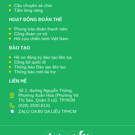
Câu chuyện sẻ chia
Tấm lòng vàng
HOẠT ĐỘNG ĐOÀN THỂ
Phong trào đoàn thanh niên
Công đoàn cơ sở
Hội cựu chiến binh Việt Nam
ĐÀO TẠO
Hồ sơ đăng ký đào tạo liên tục
Công bố quốc tế
Thông báo Đào tạo liên tục
Thông báo mời tài trợ
LIÊN HỆ
Số 2, đường Nguyễn Thông,
Phường Xuân Hòa (Phường Võ
Thị Sáu, Quận 3 cũ), TP.HCM
(028).3930.8131
ZALO OA BV DA LIỄU TPHCM