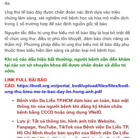
da.
Ung thư tế bào đáy được chẩn đoán xác định dựa vào triệu
chứng lâm sàng, xét nghiệm mô bệnh học và hóa mô miễn dịch
trong 1 số trường hợp để xác định nguồn gốc tế bào.
Nguyên tắc điều trị ung thư biểu mô tế bào đáy là loại bỏ triệt để
tổ chức ung thư, điều trị phủ tổn khuyết, đảm bảo chức năng và
thẩm mỹ. Phương pháp điều trị ung thư biểu mô tế bào đáy phụ
thuộc theo biểu hiện lâm sàng và phân loại mô bệnh học.
Khi có các dấu hiệu bất thường, người bệnh cần đến khám
tại các cơ sở chuyên khoa để được chẩn đoán và điều trị
sớm.
LINK FULL BÀI BÁO
CÁO:
https://bvdl.org.vn/portal_bvdl/upload/files/files/bvdl-
ung-thu-bieu-mo-te-bao-day-bs-hung-anh.pdf
Bệnh viện Da Liễu TP.HCM đảm bảo an toàn, bảo mật
thông tin của người bệnh khi đăng ký khám chữa
bệnh bằng CCCD hoặc ứng dụng VNeID.
Lưu ý: Tất cả thông tin, hình ảnh trên Website,
Fanpage, YouTube, TikTok của Bệnh viện Da Liễu TP.
Hồ Chí Minh thuộc bản quyền của Bệnh viện Da Liễu