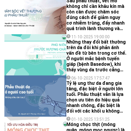
Sau phẫu thuật, vết mổ
không chỉ cần khâu kín mà
còn cần được chăm sóc
đúng cách để giảm nguy
cơ nhiễm trùng, đẩy nhanh
quá trình lành thương và
giúp mô tái tạo tự nhiên,
11-10-2025 19:00:00
hạn chế hình thành sẹo xấu.
Những thay đổi bất thường
trên da đôi khi phản ánh
vấn đề từ bên trong cơ thể.
Ở người mắc bệnh tuyến
giáp (bệnh Basedow), khi
thấy vùng da trước cẳng
chân sưng cứng và sần như
06-10-2025 17:57:47
vỏ cam, đó có thể là dấu
Tỷ lệ ung thư da đang gia
hiệu của “phù niêm trước
tăng, đặc biệt ở người lớn
xương chày”. Nhận biết
tuổi. Phẫu thuật vẫn là lựa
sớm giúp người bệnh được
chọn ưu tiên do hiệu quả
điều trị kịp thời và hiệu quả
nhanh chóng, đặc biệt là
hơn.
đối với các khối u không
phải melanoma. Tuy nhiên,
01-10-2025 13:51:25
với bệnh nhân cao tuổi, việc
Móng chọc thịt (móng
chăm sóc trước, trong và
quặp, móng mọc ngược) là