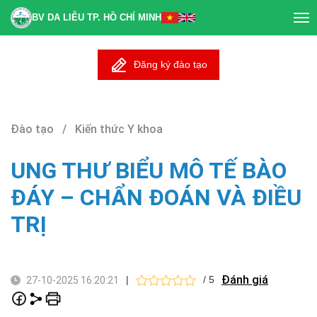
BV DA LIỄU TP. HỒ CHÍ MINH
Tog
nav
Đăng ký đào tạo
Đào tạo / Kiến thức Y khoa
UNG THƯ BIỂU MÔ TẾ BÀO
ĐÁY – CHẨN ĐOÁN VÀ ĐIỀU
TRỊ
Đánh giá
|
/ 5
27-10-2025 16:20:21