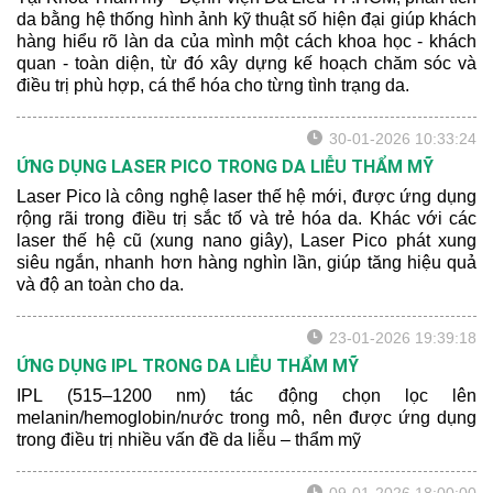
da bằng hệ thống hình ảnh kỹ thuật số hiện đại giúp khách
hàng hiểu rõ làn da của mình một cách khoa học - khách
quan - toàn diện, từ đó xây dựng kế hoạch chăm sóc và
điều trị phù hợp, cá thể hóa cho từng tình trạng da.
30-01-2026 10:33:24
ỨNG DỤNG LASER PICO TRONG DA LIỄU THẨM MỸ
Laser Pico là công nghệ laser thế hệ mới, được ứng dụng
rộng rãi trong điều trị sắc tố và trẻ hóa da. Khác với các
laser thế hệ cũ (xung nano giây), Laser Pico phát xung
siêu ngắn, nhanh hơn hàng nghìn lần, giúp tăng hiệu quả
và độ an toàn cho da.
23-01-2026 19:39:18
ỨNG DỤNG IPL TRONG DA LIỄU THẨM MỸ
IPL (515–1200 nm) tác động chọn lọc lên
melanin/hemoglobin/nước trong mô, nên được ứng dụng
trong điều trị nhiều vấn đề da liễu – thẩm mỹ