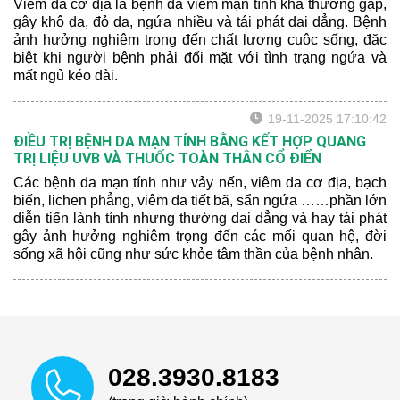
Viêm da cơ địa là bệnh da viêm mạn tính khá thường gặp,
gây khô da, đỏ da, ngứa nhiều và tái phát dai dẳng. Bệnh
ảnh hưởng nghiêm trọng đến chất lượng cuộc sống, đặc
biệt khi người bệnh phải đối mặt với tình trạng ngứa và
mất ngủ kéo dài.
19-11-2025 17:10:42
ĐIỀU TRỊ BỆNH DA MẠN TÍNH BẰNG KẾT HỢP QUANG
TRỊ LIỆU UVB VÀ THUỐC TOÀN THÂN CỔ ĐIỂN
Các bệnh da mạn tính như vảy nến, viêm da cơ địa, bạch
biến, lichen phẳng, viêm da tiết bã, sẩn ngứa ……phần lớn
diễn tiến lành tính nhưng thường dai dẳng và hay tái phát
gây ảnh hưởng nghiêm trọng đến các mối quan hệ, đời
sống xã hội cũng như sức khỏe tâm thần của bệnh nhân.
028.3930.8183