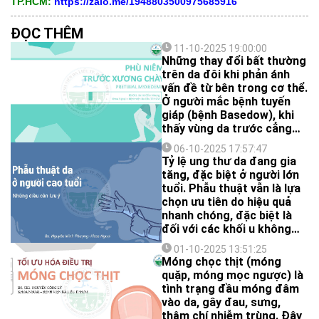
TP.HCM:
https://zalo.me/1948803500975685916
ĐỌC THÊM
11-10-2025 19:00:00
Những thay đổi bất thường
trên da đôi khi phản ánh
vấn đề từ bên trong cơ thể.
Ở người mắc bệnh tuyến
giáp (bệnh Basedow), khi
thấy vùng da trước cẳng
chân sưng cứng và sần như
06-10-2025 17:57:47
vỏ cam, đó có thể là dấu
Tỷ lệ ung thư da đang gia
hiệu của “phù niêm trước
tăng, đặc biệt ở người lớn
xương chày”. Nhận biết
tuổi. Phẫu thuật vẫn là lựa
sớm giúp người bệnh được
chọn ưu tiên do hiệu quả
điều trị kịp thời và hiệu quả
nhanh chóng, đặc biệt là
hơn.
đối với các khối u không
phải melanoma. Tuy nhiên,
01-10-2025 13:51:25
với bệnh nhân cao tuổi, việc
Móng chọc thịt (móng
chăm sóc trước, trong và
quặp, móng mọc ngược) là
sau phẫu thuật cần đặc
tình trạng đầu móng đâm
biệt lưu ý.
vào da, gây đau, sưng,
thậm chí nhiễm trùng. Đây