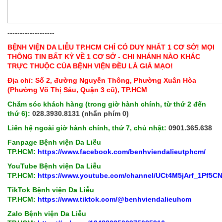
-------------------
BỆNH VIỆN DA LIỄU TP.HCM CHỈ CÓ DUY NHẤT 1 CƠ SỞ! MỌI
THÔNG TIN BẤT KỲ VỀ 1 CƠ SỞ - CHI NHÁNH NÀO KHÁC
TRỰC THUỘC CỦA BỆNH VIỆN ĐỀU LÀ GIẢ MẠO!
Địa chỉ: Số 2, đường Nguyễn Thông, Phường Xuân Hòa
(Phường Võ Thị Sáu, Quận 3 cũ), TP.HCM
Chăm sóc khách hàng (trong giờ hành chính, từ thứ 2 đến
thứ 6):
028.3930.8131 (nhấn phím 0)
Liên hệ ngoài giờ hành chính, thứ 7, chủ nhật:
0901.365.638
Fanpage Bệnh viện Da Liễu
TP.HCM:
https://www.facebook.com/benhviendalieutphcm/
YouTube Bệnh viện Da Liễu
TP.HCM:
https://www.youtube.com/channel/UCt4M5jArf_1Pf5
TikTok Bệnh viện Da Liễu
TP.HCM:
https://www.tiktok.com/@benhviendalieuhcm
Zalo Bệnh viện Da Liễu