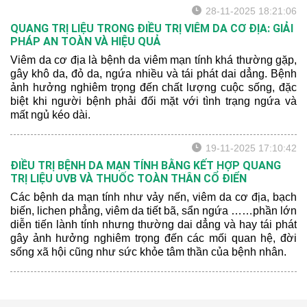
thiện sang thương da và rút ngắn thời gian điều trị cho
28-11-2025 18:21:06
người bệnh.
QUANG TRỊ LIỆU TRONG ĐIỀU TRỊ VIÊM DA CƠ ĐỊA: GIẢI
PHÁP AN TOÀN VÀ HIỆU QUẢ
Viêm da cơ địa là bệnh da viêm mạn tính khá thường gặp,
gây khô da, đỏ da, ngứa nhiều và tái phát dai dẳng. Bệnh
ảnh hưởng nghiêm trọng đến chất lượng cuộc sống, đặc
biệt khi người bệnh phải đối mặt với tình trạng ngứa và
mất ngủ kéo dài.
19-11-2025 17:10:42
ĐIỀU TRỊ BỆNH DA MẠN TÍNH BẰNG KẾT HỢP QUANG
TRỊ LIỆU UVB VÀ THUỐC TOÀN THÂN CỔ ĐIỂN
Các bệnh da mạn tính như vảy nến, viêm da cơ địa, bạch
biến, lichen phẳng, viêm da tiết bã, sẩn ngứa ……phần lớn
diễn tiến lành tính nhưng thường dai dẳng và hay tái phát
gây ảnh hưởng nghiêm trọng đến các mối quan hệ, đời
sống xã hội cũng như sức khỏe tâm thần của bệnh nhân.