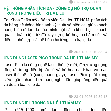
07-02-2026 11:39:47
HỆ THỐNG PHÂN TÍCH DA - CÔNG CỤ HỖ TRỢ QUAN
TRỌNG TRONG ĐIỀU TRỊ DA LIỄU
Tại Khoa Thẩm mỹ - Bệnh viện Da Liễu TP.HCM, phân tích
da bằng hệ thống hình ảnh kỹ thuật số hiện đại giúp khách
hàng hiểu rõ làn da của mình một cách khoa học - khách
quan - toàn diện, từ đó xây dựng kế hoạch chăm sóc và
điều trị phù hợp, cá thể hóa cho từng tình trạng da.
30-01-2026 10:33:24
ỨNG DỤNG LASER PICO TRONG DA LIỄU THẨM MỸ
Laser Pico là công nghệ laser thế hệ mới, được ứng dụng
rộng rãi trong điều trị sắc tố và trẻ hóa da. Khác với các
laser thế hệ cũ (xung nano giây), Laser Pico phát xung
siêu ngắn, nhanh hơn hàng nghìn lần, giúp tăng hiệu quả
và độ an toàn cho da.
23-01-2026 19:39:18
ỨNG DỤNG IPL TRONG DA LIỄU THẨM MỸ
IPL (515–1200 nm) tác động chọn lọc lên