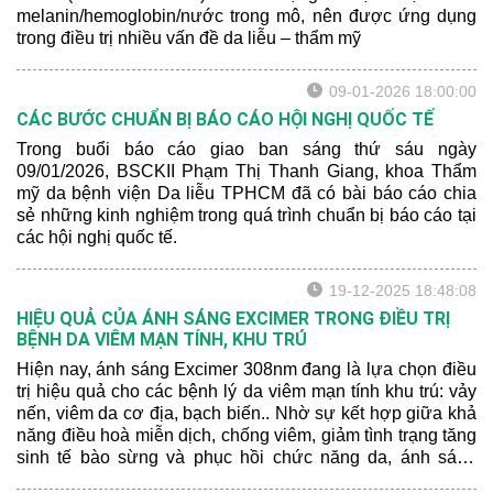
melanin/hemoglobin/nước trong mô, nên được ứng dụng
trong điều trị nhiều vấn đề da liễu – thẩm mỹ
09-01-2026 18:00:00
CÁC BƯỚC CHUẨN BỊ BÁO CÁO HỘI NGHỊ QUỐC TẾ
Trong buổi báo cáo giao ban sáng thứ sáu ngày
09/01/2026, BSCKII Phạm Thị Thanh Giang, khoa Thẩm
mỹ da bệnh viện Da liễu TPHCM đã có bài báo cáo chia
sẻ những kinh nghiệm trong quá trình chuẩn bị báo cáo tại
các hội nghị quốc tế.
19-12-2025 18:48:08
HIỆU QUẢ CỦA ÁNH SÁNG EXCIMER TRONG ĐIỀU TRỊ
BỆNH DA VIÊM MẠN TÍNH, KHU TRÚ
Hiện nay, ánh sáng Excimer 308nm đang là lựa chọn điều
trị hiệu quả cho các bệnh lý da viêm mạn tính khu trú: vảy
nến, viêm da cơ địa, bạch biến.. Nhờ sự kết hợp giữa khả
năng điều hoà miễn dịch, chống viêm, giảm tình trạng tăng
sinh tế bào sừng và phục hồi chức năng da, ánh sáng
Excimer đã chứng tỏ được hiệu quả rõ rệt trong việc cải