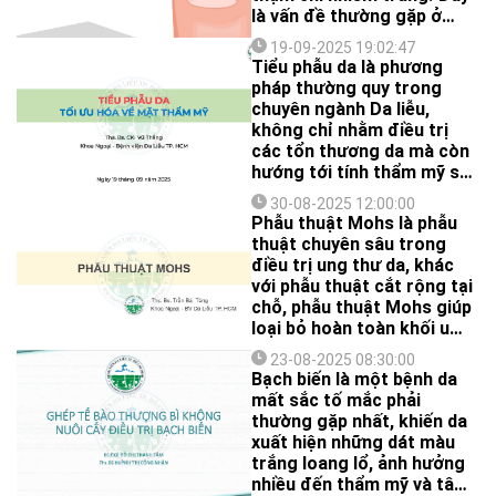
là vấn đề thường gặp ở
ngón chân cái, ảnh hưởng
19-09-2025 19:02:47
không nhỏ đến sinh hoạt
Tiểu phẫu da là phương
và chất lượng cuộc sống.
pháp thường quy trong
chuyên ngành Da liễu,
không chỉ nhằm điều trị
các tổn thương da mà còn
hướng tới tính thẩm mỹ sau
phẫu thuật.
30-08-2025 12:00:00
Phẫu thuật Mohs là phẫu
thuật chuyên sâu trong
điều trị ung thư da, khác
với phẫu thuật cắt rộng tại
chỗ, phẫu thuật Mohs giúp
loại bỏ hoàn toàn khối u
sau khi khảo sát 100% rìa
23-08-2025 08:30:00
diện cắt bằng kỹ thuật sinh
Bạch biến là một bệnh da
thiết lạnh.
mất sắc tố mắc phải
thường gặp nhất, khiến da
xuất hiện những dát màu
trắng loang lổ, ảnh hưởng
nhiều đến thẩm mỹ và tâm