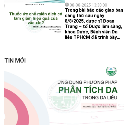
lý. Hiện nay, ngoài điều trị
08-08-2025 13:30:00
nội khoa (thuốc, quang trị
Trong bài báo cáo giao ban
liệu), các phương pháp
sáng thứ sáu ngày
phẫu thuật ghép tế bào đã
8/8/2025, dược sĩ Đoan
mở ra hy vọng mới cho
Trang – tổ Dược lâm sàng,
bệnh nhân bạch biến ổn
khoa Dược, Bệnh viện Da
định.
liễu TPHCM đã trình bày
những nghiên cứu và
khuyến cáo mới nhất trong
việc sử dụng vắc xin trên
các bệnh nhân sử dụng
TIN MỚI
thuốc ức chế miễn dịch.