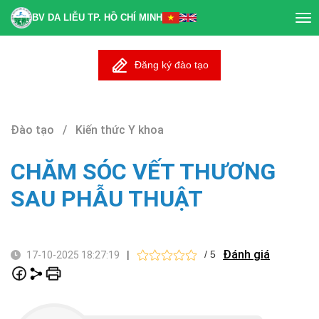
BV DA LIỄU TP. HỒ CHÍ MINH
Tog
nav
Đăng ký đào tạo
Đào tạo / Kiến thức Y khoa
CHĂM SÓC VẾT THƯƠNG
SAU PHẪU THUẬT
Đánh giá
|
/ 5
17-10-2025 18:27:19