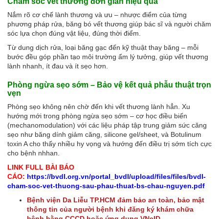
Chăm sóc vết thương đơn giản hiệu quả
Nắm rõ cơ chế lành thương và ưu – nhược điểm của từng
phương pháp rửa, băng bó vết thương giúp bác sĩ và người chăm
sóc lựa chọn đúng vật liệu, đúng thời điểm.
Từ dung dịch rửa, loại băng gạc đến kỹ thuật thay băng – mỗi
bước đều góp phần tạo môi trường ẩm lý tưởng, giúp vết thương
lành nhanh, ít đau và ít sẹo hơn.
Phòng ngừa sẹo sớm – Bảo vệ kết quả phẫu thuật trọn
vẹn
Phòng sẹo không nên chờ đến khi vết thương lành hẳn. Xu
hướng mới trong phòng ngừa sẹo sớm – cơ học điều biến
(mechanomodulation) với các liệu pháp tập trung giảm sức căng
sẹo như băng dính giảm căng, silicone gel/sheet, và Botulinum
toxin A cho thấy nhiều hy vọng và hướng đến điều trị sớm tích cực
cho bệnh nhhan.
LINK FULL BÀI BÁO
CÁO:
https://bvdl.org.vn/portal_bvdl/upload/files/files/bvdl-
cham-soc-vet-thuong-sau-phau-thuat-bs-chau-nguyen.pdf
Bệnh viện Da Liễu TP.HCM đảm bảo an toàn, bảo mật
thông tin của người bệnh khi đăng ký khám chữa
bệnh bằng CCCD hoặc ứng dụng VNeID.