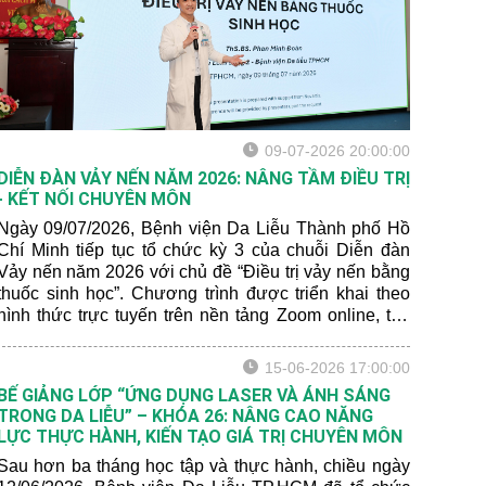
09-07-2026 20:00:00
DIỄN ĐÀN VẢY NẾN NĂM 2026: NÂNG TẦM ĐIỀU TRỊ
- KẾT NỐI CHUYÊN MÔN
Ngày 09/07/2026, Bệnh viện Da Liễu Thành phố Hồ
Chí Minh tiếp tục tổ chức kỳ 3 của chuỗi Diễn đàn
Vảy nến năm 2026 với chủ đề “Điều trị vảy nến bằng
thuốc sinh học”. Chương trình được triển khai theo
hình thức trực tuyến trên nền tảng Zoom online, thu
hút sự tham dự của gần 150 bác sĩ và chuyên gia da
liễu đến từ nhiều tỉnh, thành trên cả nước.
15-06-2026 17:00:00
BẾ GIẢNG LỚP “ỨNG DỤNG LASER VÀ ÁNH SÁNG
TRONG DA LIỄU” – KHÓA 26: NÂNG CAO NĂNG
LỰC THỰC HÀNH, KIẾN TẠO GIÁ TRỊ CHUYÊN MÔN
Sau hơn ba tháng học tập và thực hành, chiều ngày