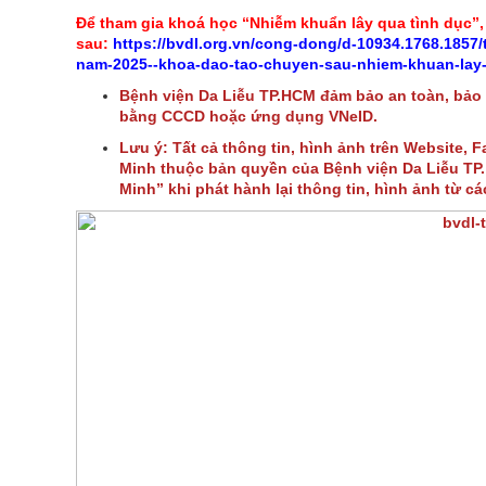
Để tham gia khoá học “Nhiễm khuẩn lây qua tình dục”,
sau:
https://bvdl.org.vn/cong-dong/d-10934.1768.1857/
nam-2025--khoa-dao-tao-chuyen-sau-nhiem-khuan-lay-
Bệnh viện Da Liễu TP.HCM đảm bảo an toàn, bảo
bằng CCCD hoặc ứng dụng VNeID.
Lưu ý: Tất cả thông tin, hình ảnh trên Website, 
Minh thuộc bản quyền của Bệnh viện Da Liễu TP. 
Minh” khi phát hành lại thông tin, hình ảnh từ c