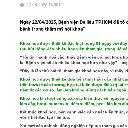
23-04-2025 15:00:00
Ngày 22/04/2025, Bệnh viện Da liễu TP.HCM đã tổ
bệnh trong thẩm mỹ nội khoa”
Khoá học được thiết kế đặc biệt trong 01 ngày với đầy 
thu hút đông đảo nhiều học viên tham gia, trong đó c
“Tôi từ Thanh Hoá vào, thấy Bệnh viện có một khoá học
lai Bệnh viện sẽ có nhiều khoá học hơn như vậy” – một
“Đây là lần thứ hai tôi tham gia khoá học này, vì thấy 
Khoá học được thiết kế dựa trên tinh thần cập nhật các 
trên thực tế các trường hợp tai biến được điều trị tại
năm từ các cơ sở làm đẹp không đúng cách bên ngoài
Khoá học lần lượt cung cấp các kiến thức về nguyên tắc
làm đầy, botulinum toxin, tiêm vi điểm, peel, lăn kim c
Kết thúc khoá học, bên cạnh việc cập nhật kiến thức
với 8 tiết đào tạo liên tục.
Xin mời các anh chị đồng nghiệp tiếp tục tham gia cá