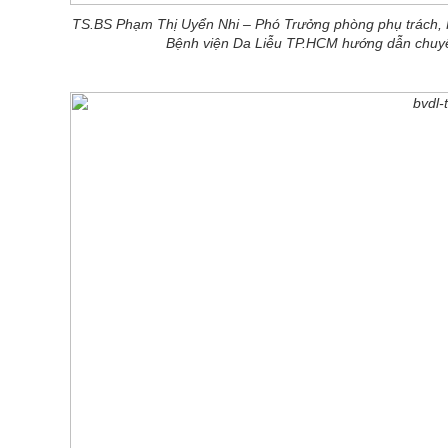
TS.BS Phạm Thị Uyển Nhi – Phó Trưởng phòng phụ trách,
Bệnh viện Da Liễu TP.HCM hướng dẫn chuyê