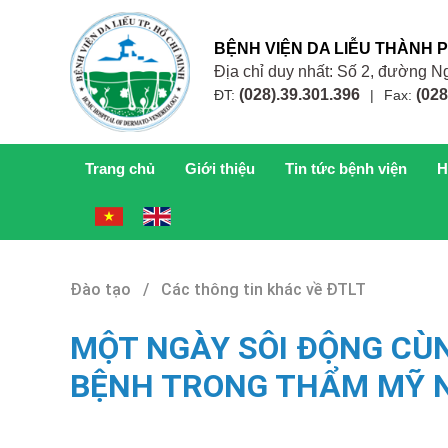
BỆNH VIỆN DA LIỄU THÀNH 
Địa chỉ duy nhất: Số 2, đường
(028).39.301.396
(028
ĐT:
|
Fax:
Trang chủ
Giới thiệu
Tin tức bệnh viện
H
Đào tạo / Các thông tin khác về ĐTLT
MỘT NGÀY SÔI ĐỘNG CÙ
BỆNH TRONG THẨM MỸ N