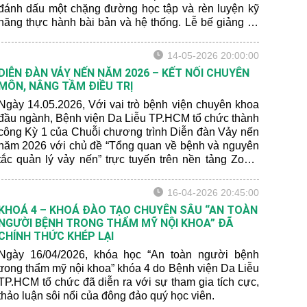
đánh dấu một chặng đường học tập và rèn luyện kỹ
năng thực hành bài bản và hệ thống. Lễ bế giảng có
sự góp mặt của Ban giám đốc Bệnh viện, quý giảng
viên cùng đông đảo học viên đến từ nhiều tỉnh thành
14-05-2026 20:00:00
trên cả nước.
DIỄN ĐÀN VẢY NẾN NĂM 2026 – KẾT NỐI CHUYÊN
MÔN, NÂNG TẦM ĐIỀU TRỊ
Ngày 14.05.2026, Với vai trò bệnh viện chuyên khoa
đầu ngành, Bệnh viện Da Liễu TP.HCM tổ chức thành
công Kỳ 1 của Chuỗi chương trình Diễn đàn Vảy nến
năm 2026 với chủ đề “Tổng quan về bệnh và nguyên
tắc quản lý vảy nến” trực tuyến trên nền tảng Zoom
online, thu hút gần 200 Bác sĩ và chuyên gia da liễu
trên cả nước. Đây là nơi kết nối các chuyên gia và
16-04-2026 20:45:00
các đơn vị y tế cùng trao đổi chuyên môn, cập nhật xu
KHOÁ 4 – KHOÁ ĐÀO TẠO CHUYÊN SÂU “AN TOÀN
hướng điều trị và thảo luận các ca bệnh thực tế.
NGƯỜI BỆNH TRONG THẨM MỸ NỘI KHOA” ĐÃ
CHÍNH THỨC KHÉP LẠI
Ngày 16/04/2026, khóa học “An toàn người bệnh
trong thẩm mỹ nội khoa” khóa 4 do Bệnh viện Da Liễu
TP.HCM tổ chức đã diễn ra với sự tham gia tích cực,
thảo luận sôi nổi của đông đảo quý học viên.