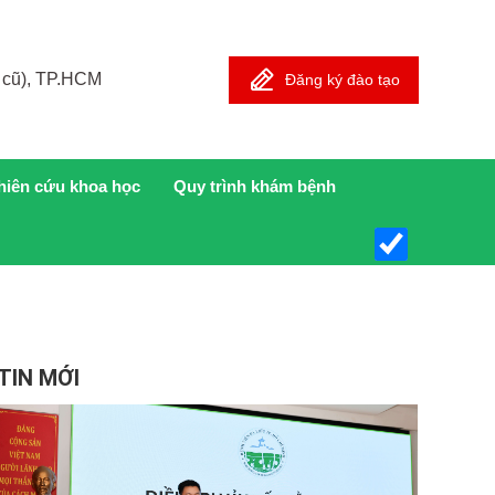
 cũ), TP.HCM
Đăng ký đào tạo
hiên cứu khoa học
Quy trình khám bệnh
TIN MỚI