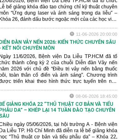
12/06/2026, Bệnh viện Da Liễu TP.HCM đã tổ chức
Lễ bế giảng khóa đào tạo chứng chỉ kỹ thuật chuyên
môn “Ứng dụng laser và ánh sáng trong da liễu” –
Khóa 26, đánh dấu bước ngoặc mới của các học viên
đến từ nhiều cơ sở y tế trên cả nước.
11-06-2026 20:00:00
DIỄN ĐÀN VẢY NẾN 2026: KIẾN THỨC CHUYÊN SÂU
- KẾT NỐI CHUYÊN MÔN
Ngày 11/6/2026, Bệnh viện Da Liễu TP.HCM đã tổ
chức thành công kỳ 2 của chuỗi Diễn đàn Vảy nến
năm 2026 với chủ đề “Điều trị vảy nến bằng thuốc
bôi, toàn thân cổ điển và ánh sáng”. Chương trình
được triển khai theo hình thức trực tuyến trên nền
tảng Zoom online, thu hút hơn 200 bác sĩ và chuyên
gia da liễu từ nhiều tỉnh thành trên cả nước tham dự.
08-06-2026 18:45:00
BẾ GIẢNG KHÓA 22 “THỦ THUẬT CƠ BẢN VÀ TIỂU
PHẪU DA” – KHÉP LẠI 14 TUẦN ĐÀO TẠO CHUYÊN
SÂU
Chiều ngày 05/06/2026, tại hội trường A - Bệnh viện
Da Liễu TP. Hồ Chí Minh đã diễn ra lễ bế giảng khóa
học “Thủ thuật cơ bản và tiểu phẫu da” – Khóa 22,