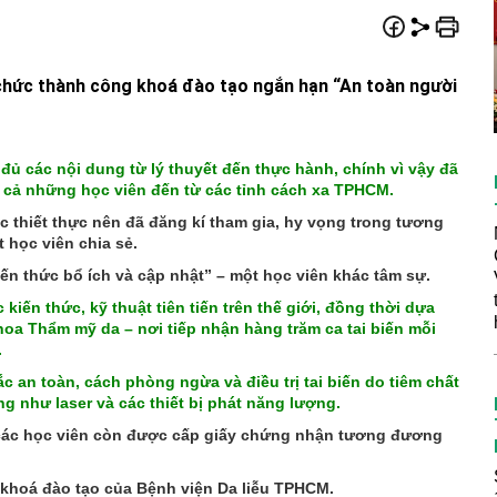
 chức thành công khoá đào tạo ngắn hạn “An toàn người
đủ các nội dung từ lý thuyết đến thực hành, chính vì vậy đã
ó cả những học viên đến từ các tỉnh cách xa TPHCM.
 thiết thực nên đã đăng kí tham gia, hy vọng trong tương
 học viên chia sẻ.
kiến thức bổ ích và cập nhật” – một học viên khác tâm sự.
kiến thức, kỹ thuật tiên tiến trên thế giới, đồng thời dựa
 khoa Thẩm mỹ da – nơi tiếp nhận hàng trăm ca tai biến mỗi
.
 an toàn, cách phòng ngừa và điều trị tai biến do tiêm chất
ũng như laser và các thiết bị phát năng lượng.
, các học viên còn được cấp giấy chứng nhận tương đương
c khoá đào tạo của Bệnh viện Da liễu TPHCM.