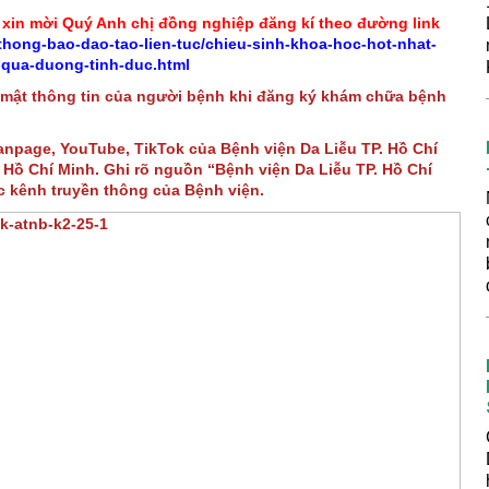
 xin mời Quý Anh chị đồng nghiệp đăng kí theo đường link
thong-bao-dao-tao-lien-tuc/chieu-sinh-khoa-hoc-hot-nhat-
qua-duong-tinh-duc.html
 mật thông tin của người bệnh khi đăng ký khám chữa bệnh
Fanpage, YouTube, TikTok của Bệnh viện Da Liễu TP. Hồ Chí
Hồ Chí Minh. Ghi rõ nguồn “Bệnh viện Da Liễu TP. Hồ Chí
ác kênh truyền thông của Bệnh viện.