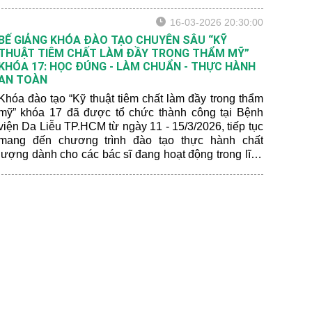
16-03-2026 20:30:00
BẾ GIẢNG KHÓA ĐÀO TẠO CHUYÊN SÂU “KỸ
THUẬT TIÊM CHẤT LÀM ĐẦY TRONG THẨM MỸ”
KHÓA 17: HỌC ĐÚNG - LÀM CHUẨN - THỰC HÀNH
AN TOÀN
Khóa đào tạo “Kỹ thuật tiêm chất làm đầy trong thẩm
mỹ” khóa 17 đã được tổ chức thành công tại Bệnh
viện Da Liễu TP.HCM từ ngày 11 - 15/3/2026, tiếp tục
mang đến chương trình đào tạo thực hành chất
lượng dành cho các bác sĩ đang hoạt động trong lĩnh
vực da liễu, thẩm mỹ.