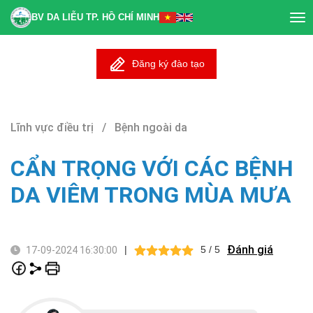
BV DA LIỄU TP. HỒ CHÍ MINH
Tog
nav
Đăng ký đào tạo
Lĩnh vực điều trị / Bệnh ngoài da
CẨN TRỌNG VỚI CÁC BỆNH
DA VIÊM TRONG MÙA MƯA
Đánh giá
|
5 / 5
17-09-2024 16:30:00