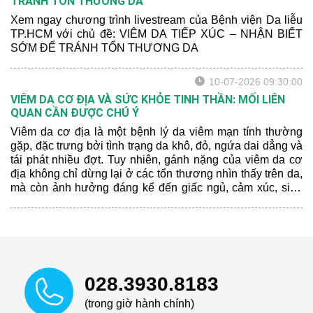
TRÁNH TỔN THƯƠNG DA
Xem ngay chương trình livestream của Bệnh viện Da liễu
TP.HCM với chủ đề: VIÊM DA TIẾP XÚC – NHẬN BIẾT
SỚM ĐỂ TRÁNH TỔN THƯƠNG DA
10-07-2026 09:30:00
VIÊM DA CƠ ĐỊA VÀ SỨC KHỎE TINH THẦN: MỐI LIÊN
QUAN CẦN ĐƯỢC CHÚ Ý
Viêm da cơ địa là một bệnh lý da viêm mạn tính thường
gặp, đặc trưng bởi tình trạng da khô, đỏ, ngứa dai dẳng và
tái phát nhiều đợt. Tuy nhiên, gánh nặng của viêm da cơ
địa không chỉ dừng lại ở các tổn thương nhìn thấy trên da,
mà còn ảnh hưởng đáng kể đến giấc ngủ, cảm xúc, sinh
hoạt hằng ngày và chất lượng cuộc sống của người bệnh.
028.3930.8183
(trong giờ hành chính)