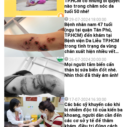
TP.HCM có những bí quyết
nào trong chăm sóc da
tuổi 50 nhé!
29-07-2024 18:00:00
Bệnh nhân nam 47 tuổi
(ngụ tại quận Tân Phú,
TP.HCM) đến khám tại
Bệnh viện Da Liễu TP.HCM
trong tình trạng da vùng
chân xuất hiện nhiều vết
thương dài, mảng hồng ban
26-07-2024 20:00:00
sưng nề, có những vùng bị
Mọi người tắm biển cẩn
loét sâu kèm mủ vàng đục.
thận bị sứa biển đốt nhé.
Nhìn thôi đã thấy ám ảnh!
17-07-2024 16:30:00
Các bác sỹ khuyến cáo khi
bị nhiễm độc tố của kiến ba
khoang, người dân cần đến
các cơ sở y tế để thăm
khám, điều trị đúng cách,