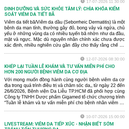
17-07-2026 11:30:00
DINH DƯỠNG VÀ SỨC KHỎE TÂM LÝ: CHÌA KHÓA KIỂM
SOÁT VIÊM DA TIẾT BÃ
Viêm da tiết bã/Viêm da dầu (Seborrheic Dermatitis) là một
bệnh da mạn tính, thường gây đỏ, bong vảy và ngứa, chủ
yếu ở những vùng da có nhiều tuyến bã nhờn như da đầu,
mặt và ngực. Mặc dù nguyên nhân chính xác chưa được
xác định, nhiều nghiên cứu gần đây cho thấy rằng chế độ
dinh dưỡng và sức khỏe tâm lý có thể ảnh hưởng đến
mức độ nghiêm trọng của bệnh.
12-07-2026 08:30:00
KHÉP LẠI TUẦN LỄ KHÁM VÀ TƯ VẤN MIỄN PHÍ CHO
HƠN 200 NGƯỜI BỆNH VIÊM DA CƠ ĐỊA
Với mong muốn đồng hành cùng người bệnh viêm da cơ
địa trong quá trình điều trị và chăm sóc da,, từ ngày 22 đến
26/6/2026, Bệnh viện Da Liễu TP.HCM đã phối hợp cùng
Công ty TNHH Dược phẩm Gigamed tổ chức chương trình
“Tuần lễ khám và tư vấn miễn phí cho bệnh nhân viêm da
cơ địa” tại Khoa Khám bệnh của bệnh viện.
10-07-2026 15:00:00
LIVESTREAM: VIÊM DA TIẾP XÚC - NHẬN BIẾT SỚM