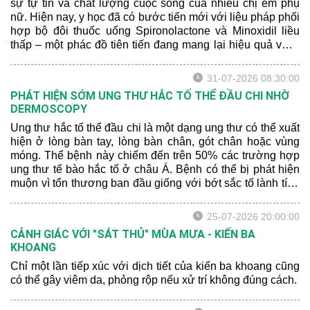
sự tự tin và chất lượng cuộc sống của nhiều chị em phụ
nữ. Hiện nay, y học đã có bước tiến mới với liệu pháp phối
hợp bộ đôi thuốc uống Spironolactone và Minoxidil liều
thấp – một phác đồ tiên tiến đang mang lại hiệu quả vượt
trội. Hãy để bác sĩ da liễu chia sẻ cho bạn một số thông tin
mới nhất nhé:
31-07-2026 08:30:00
PHÁT HIỆN SỚM UNG THƯ HẮC TỐ THỂ ĐẦU CHI NHỜ
DERMOSCOPY
Ung thư hắc tố thể đầu chi là một dạng ung thư có thể xuất
hiện ở lòng bàn tay, lòng bàn chân, gót chân hoặc vùng
móng. Thể bệnh này chiếm đến trên 50% các trường hợp
ung thư tế bào hắc tố ở châu Á. Bệnh có thể bị phát hiện
muộn vì tổn thương ban đầu giống với bớt sắc tố lành tính
hoặc xuất huyết sau chấn thương.
25-07-2026 20:00:00
CẢNH GIÁC VỚI "SÁT THỦ" MÙA MƯA - KIẾN BA
KHOANG
Chỉ một lần tiếp xúc với dịch tiết của kiến ba khoang cũng
có thể gây viêm da, phỏng rộp nếu xử trí không đúng cách.