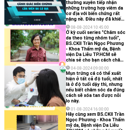
thường xuyên tiếp nhận
những trường hợp viêm da
cơ địa với biến chứng rất
nặng nề. Điều này đã khiến
cho viêm da cơ địa vốn đã
08-08-2024 10:45:00
điều trị khó khăn, nay lại
Ở kỳ cuối series "Chăm sóc
còn khó khăn và thách
da theo từng nhóm tuổi",
thức hơn nữa.
BS.CKII Trần Ngọc Phương
- Khoa Thẩm mỹ da, Bệnh
viện Da Liễu TP.HCM sẽ
chia sẻ cho bạn cách chăm
sóc da ở người từ 60 tuổi
04-08-2024 09:00:00
trở lên, mời bạn cùng xem
Mụn trứng cá có thể xuất
nhé!
hiện ở tất cả độ tuổi, nhất
là ở độ tuổi dậy thì, nhưng
nếu biết chăm sóc da đúng
cách sẽ xóa tan được nỗi
lo này.
01-08-2024 16:00:00
Hãy cùng xem BS.CKII Trần
Ngọc Phương - Khoa Thẩm
mỹ da, Bệnh viện Da Liễu