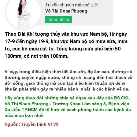
Tư vấn chuyên môn bài viết
Võ Thị Đoan Phượng
Xem hồ sơ
Theo Đài Khí tượng thủy văn khu vực Nam bộ, từ ngày
17-9 đến ngày 19-9, khu vực Nam bộ có mưa vừa, mưa
to, cục bộ mưa rất to. Tổng lượng mưa phổ biến 50-
100mm, có nơi trên 100mm.
Vì vậy, trong điều kiện thời tiết ẩm ướt, độ ẩm cao, đường sá
thường xuyên ngập nước, không chỉ mang đến thử thách về
đời sống, giao thông mà còn tạo điều kiện thuận lợi để vi
khuẩn phát triển gây ra nhiều bệnh, nhất là các bệnh về da.
Hãy cùng theo dõi những chia sẻ ngay sau đây của BS.CKII
Võ Thị Đoan Phượng - Trưởng Khoa Lâm sàng 3, Bệnh viện
Da Liễu TP.HCM để rõ hơn về cách phòng tránh các bệnh da
mùa mưa bạn nhé!
Nguồn: Truyền hình VTV9