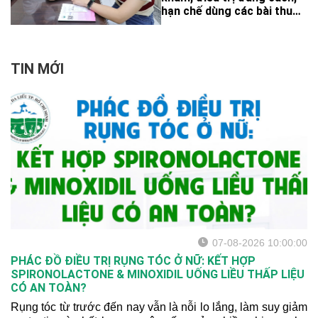
hạn chế dùng các bài thuốc
truyền miệng có thể khiến
độc tố lây lan.
TIN MỚI
07-08-2026 10:00:00
PHÁC ĐỒ ĐIỀU TRỊ RỤNG TÓC Ở NỮ: KẾT HỢP
SPIRONOLACTONE & MINOXIDIL UỐNG LIỀU THẤP LIỆU
CÓ AN TOÀN?
Rụng tóc từ trước đến nay vẫn là nỗi lo lắng, làm suy giảm