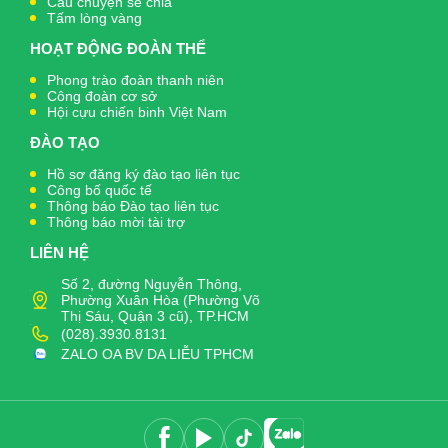
Câu chuyện sẻ chia
Tấm lòng vàng
HOẠT ĐỘNG ĐOÀN THỂ
Phong trào đoàn thanh niên
Công đoàn cơ sở
Hội cựu chiến binh Việt Nam
ĐÀO TẠO
Hồ sơ đăng ký đào tạo liên tục
Công bố quốc tế
Thông báo Đào tạo liên tục
Thông báo mời tài trợ
LIÊN HỆ
Số 2, đường Nguyễn Thông,
Phường Xuân Hòa (Phường Võ
Thị Sáu, Quận 3 cũ), TP.HCM
(028).3930.8131
ZALO OA BV DA LIỄU TPHCM