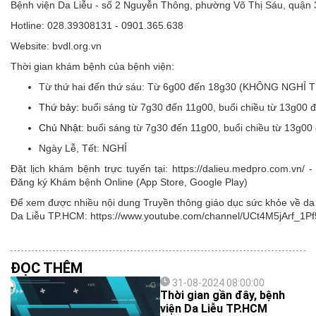
Bệnh viện Da Liễu - số 2 Nguyễn Thông, phường Võ Thị Sáu, quận
Hotline: 028.39308131 - 0901.365.638
Website: bvdl.org.vn
Thời gian khám bệnh của bệnh viện:
Từ thứ hai đến thứ sáu:
Từ 6g00 đến 18g30 (KHÔNG NGHỈ 
Thứ bảy:
buổi sáng từ 7g30 đến 11g00, buổi chiều từ 13g00 
Chủ Nhật:
buổi sáng từ 7g30 đến 11g00, buổi chiều từ 13g00
Ngày Lễ, Tết:
NGHỈ
Đặt lịch khám bệnh trực tuyến tại: https://dalieu.medpro.com.vn
Đăng ký Khám bệnh Online (App Store, Google Play)
Để xem được nhiều nội dung Truyền thông giáo dục sức khỏe về da l
Da Liễu TP.HCM: https://www.youtube.com/channel/UCt4M5jArf
ĐỌC THÊM
31-08-2024 08:00:00
Thời gian gần đây, bệnh
viện Da Liễu TP.HCM