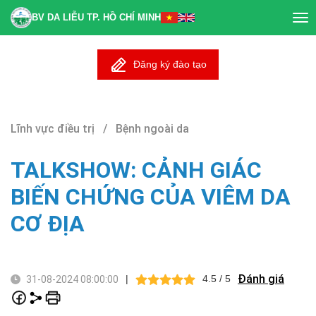
BV DA LIỄU TP. HỒ CHÍ MINH
Tog
nav
Đăng ký đào tạo
Lĩnh vực điều trị / Bệnh ngoài da
TALKSHOW: CẢNH GIÁC
BIẾN CHỨNG CỦA VIÊM DA
CƠ ĐỊA
Đánh giá
|
4.5 / 5
31-08-2024 08:00:00