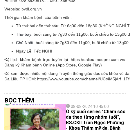
Hotline: 028.39308131 - 0901.365.638
Website: bvdl.org.vn
Thời gian khám bệnh của bệnh viện:
Từ thứ hai đến thứ sáu:
Từ 6g00 đến 18g30 (KHÔNG NGHỈ 
Thứ bảy:
buổi sáng từ 7g30 đến 11g00, buổi chiều từ 13g00 
Chủ Nhật:
buổi sáng từ 7g30 đến 11g00, buổi chiều từ 13g00
Ngày Lễ, Tết:
NGHỈ
Đặt lịch khám bệnh trực tuyến tại: https://dalieu.medpro.com.vn
Đăng ký Khám bệnh Online (App Store, Google Play)
Để xem được nhiều nội dung Truyền thông giáo dục sức khỏe về da l
Da Liễu TP.HCM: https://www.youtube.com/channel/UCt4M5jArf
ĐỌC THÊM
08-08-2024 10:45:00
Ở kỳ cuối series "Chăm sóc
da theo từng nhóm tuổi",
BS.CKII Trần Ngọc Phương
- Khoa Thẩm mỹ da, Bệnh