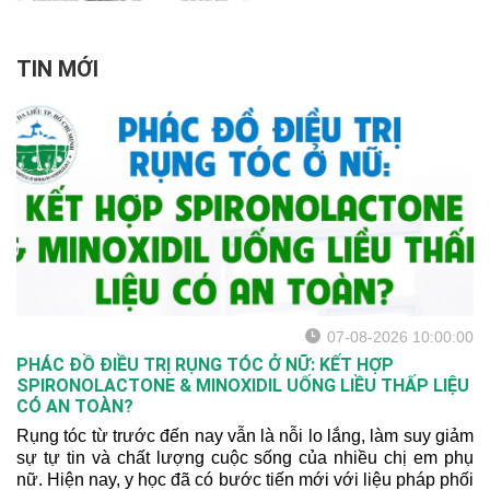
lại hậu quả sau mụn.
TIN MỚI
07-08-2026 10:00:00
PHÁC ĐỒ ĐIỀU TRỊ RỤNG TÓC Ở NỮ: KẾT HỢP
SPIRONOLACTONE & MINOXIDIL UỐNG LIỀU THẤP LIỆU
CÓ AN TOÀN?
Rụng tóc từ trước đến nay vẫn là nỗi lo lắng, làm suy giảm
sự tự tin và chất lượng cuộc sống của nhiều chị em phụ
nữ. Hiện nay, y học đã có bước tiến mới với liệu pháp phối