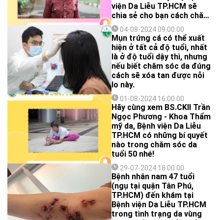
viện Da Liễu TP.HCM sẽ
chia sẻ cho bạn cách chăm
sóc da ở người từ 60 tuổi
04-08-2024 09:00:00
trở lên, mời bạn cùng xem
Mụn trứng cá có thể xuất
nhé!
hiện ở tất cả độ tuổi, nhất
là ở độ tuổi dậy thì, nhưng
nếu biết chăm sóc da đúng
cách sẽ xóa tan được nỗi
lo này.
01-08-2024 16:00:00
Hãy cùng xem BS.CKII Trần
Ngọc Phương - Khoa Thẩm
mỹ da, Bệnh viện Da Liễu
TP.HCM có những bí quyết
nào trong chăm sóc da
tuổi 50 nhé!
29-07-2024 18:00:00
Bệnh nhân nam 47 tuổi
(ngụ tại quận Tân Phú,
TP.HCM) đến khám tại
Bệnh viện Da Liễu TP.HCM
trong tình trạng da vùng