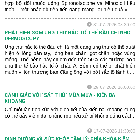
hợp bộ đôi thuốc uống Spironolactone và Minoxidil liều
thấp – một phác đồ tiên tiến đang mang lại hiệu quả vượt
trội. Hãy để bác sĩ da liễu chia sẻ cho bạn một số thông tin
mới nhất nhé:
31-07-2026 08:30:00
PHÁT HIỆN SỚM UNG THƯ HẮC TỐ THỂ ĐẦU CHI NHỜ
DERMOSCOPY
Ung thư hắc tố thể đầu chi là một dạng ung thư có thể xuất
hiện ở lòng bàn tay, lòng bàn chân, gót chân hoặc vùng
móng. Thể bệnh này chiếm đến trên 50% các trường hợp
ung thư tế bào hắc tố ở châu Á. Bệnh có thể bị phát hiện
muộn vì tổn thương ban đầu giống với bớt sắc tố lành tính
hoặc xuất huyết sau chấn thương.
25-07-2026 20:00:00
CẢNH GIÁC VỚI "SÁT THỦ" MÙA MƯA - KIẾN BA
KHOANG
Chỉ một lần tiếp xúc với dịch tiết của kiến ba khoang cũng
có thể gây viêm da, phỏng rộp nếu xử trí không đúng cách.
17-07-2026 11:30:00
DINH DƯỠNG VÀ SỨC KHỎE TÂM LÝ: CHÌA KHÓA KIỂM