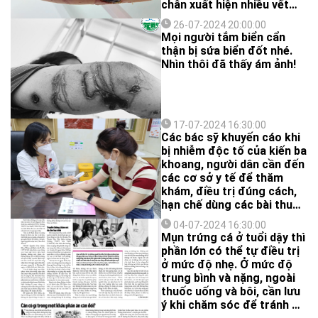
chân xuất hiện nhiều vết
thương dài, mảng hồng ban
26-07-2024 20:00:00
sưng nề, có những vùng bị
Mọi người tắm biển cẩn
loét sâu kèm mủ vàng đục.
thận bị sứa biển đốt nhé.
Nhìn thôi đã thấy ám ảnh!
17-07-2024 16:30:00
Các bác sỹ khuyến cáo khi
bị nhiễm độc tố của kiến ba
khoang, người dân cần đến
các cơ sở y tế để thăm
khám, điều trị đúng cách,
hạn chế dùng các bài thuốc
truyền miệng có thể khiến
04-07-2024 16:30:00
độc tố lây lan.
Mụn trứng cá ở tuổi dậy thì
phần lớn có thể tự điều trị
ở mức độ nhẹ. Ở mức độ
trung bình và nặng, ngoài
thuốc uống và bôi, cần lưu
ý khi chăm sóc để tránh để