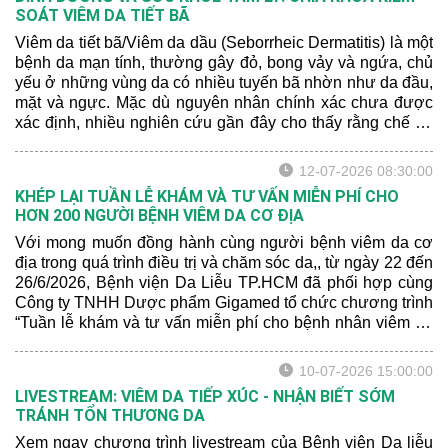
SOÁT VIÊM DA TIẾT BÃ
Viêm da tiết bã/Viêm da dầu (Seborrheic Dermatitis) là một
bệnh da mạn tính, thường gây đỏ, bong vảy và ngứa, chủ
yếu ở những vùng da có nhiều tuyến bã nhờn như da đầu,
mặt và ngực. Mặc dù nguyên nhân chính xác chưa được
xác định, nhiều nghiên cứu gần đây cho thấy rằng chế độ
dinh dưỡng và sức khỏe tâm lý có thể ảnh hưởng đến
mức độ nghiêm trọng của bệnh.
12-07-2026 08:30:00
KHÉP LẠI TUẦN LỄ KHÁM VÀ TƯ VẤN MIỄN PHÍ CHO
HƠN 200 NGƯỜI BỆNH VIÊM DA CƠ ĐỊA
Với mong muốn đồng hành cùng người bệnh viêm da cơ
địa trong quá trình điều trị và chăm sóc da,, từ ngày 22 đến
26/6/2026, Bệnh viện Da Liễu TP.HCM đã phối hợp cùng
Công ty TNHH Dược phẩm Gigamed tổ chức chương trình
“Tuần lễ khám và tư vấn miễn phí cho bệnh nhân viêm da
cơ địa” tại Khoa Khám bệnh của bệnh viện.
10-07-2026 15:00:00
LIVESTREAM: VIÊM DA TIẾP XÚC - NHẬN BIẾT SỚM
TRÁNH TỔN THƯƠNG DA
Xem ngay chương trình livestream của Bệnh viện Da liễu