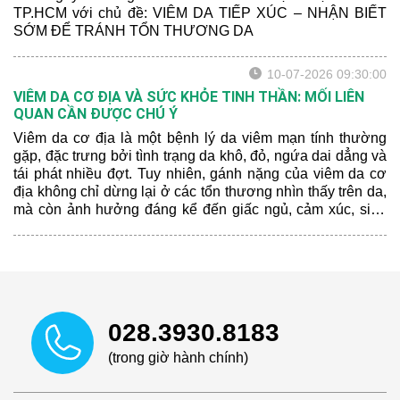
TP.HCM với chủ đề: VIÊM DA TIẾP XÚC – NHẬN BIẾT
SỚM ĐỂ TRÁNH TỔN THƯƠNG DA
10-07-2026 09:30:00
VIÊM DA CƠ ĐỊA VÀ SỨC KHỎE TINH THẦN: MỐI LIÊN
QUAN CẦN ĐƯỢC CHÚ Ý
Viêm da cơ địa là một bệnh lý da viêm mạn tính thường
gặp, đặc trưng bởi tình trạng da khô, đỏ, ngứa dai dẳng và
tái phát nhiều đợt. Tuy nhiên, gánh nặng của viêm da cơ
địa không chỉ dừng lại ở các tổn thương nhìn thấy trên da,
mà còn ảnh hưởng đáng kể đến giấc ngủ, cảm xúc, sinh
hoạt hằng ngày và chất lượng cuộc sống của người bệnh.
028.3930.8183
(trong giờ hành chính)