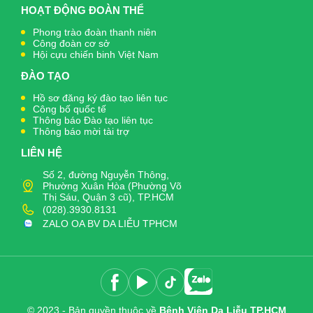
HOẠT ĐỘNG ĐOÀN THỂ
Phong trào đoàn thanh niên
Công đoàn cơ sở
Hội cựu chiến binh Việt Nam
ĐÀO TẠO
Hồ sơ đăng ký đào tạo liên tục
Công bố quốc tế
Thông báo Đào tạo liên tục
Thông báo mời tài trợ
LIÊN HỆ
Số 2, đường Nguyễn Thông,
Phường Xuân Hòa (Phường Võ
Thị Sáu, Quận 3 cũ), TP.HCM
(028).3930.8131
ZALO OA BV DA LIỄU TPHCM
© 2023 - Bản quyền thuộc về
Bệnh Viện Da Liễu TP.HCM