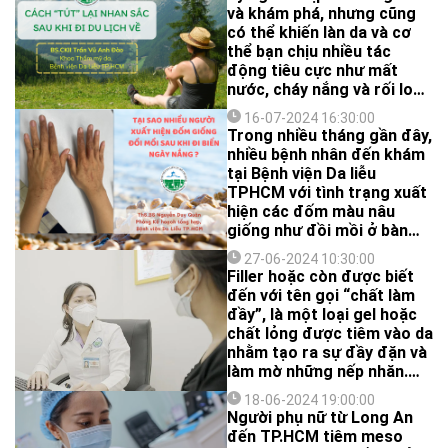
và khám phá, nhưng cũng
có thể khiến làn da và cơ
thể bạn chịu nhiều tác
động tiêu cực như mất
nước, cháy nắng và rối loạn
sinh hoạt. Để giúp bạn
16-07-2024 16:30:00
“tút” lại nhan sắc một cách
Trong nhiều tháng gần đây,
an toàn và hiệu quả sau khi
nhiều bệnh nhân đến khám
đi du lịch, BS.CKII Trần Vũ
tại Bệnh viện Da liễu
Anh Đào - Khoa Thẩm mỹ
TPHCM với tình trạng xuất
da, Bệnh viện Da Liễu
hiện các đốm màu nâu
TP.HCM sẽ chia sẻ ngay
giống như đồi mồi ở bàn
sau đây là những bí quyết
tay, cẳng tay hai bên. Điều
dựa trên cơ sở khoa học:
27-06-2024 10:30:00
đặc biệt là hầu hết các
Filler hoặc còn được biết
bệnh nhân này đều có tiền
đến với tên gọi “chất làm
sử phơi nắng, tắm biển
đầy”, là một loại gel hoặc
trong một vài ngày trước
chất lỏng được tiêm vào da
đó.
nhằm tạo ra sự đầy đặn và
làm mờ những nếp nhăn.
Phương pháp này nhanh
18-06-2024 19:00:00
chóng trở thành một xu
Người phụ nữ từ Long An
hướng làm đẹp phổ biến
đến TP.HCM tiêm meso
trong giới người nổi tiếng