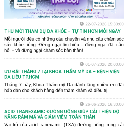
22-07-2026 15:30:00
THƯ MỜI THAM DỰ DA KHỎE – TỰ TIN HƠN MỖI NGÀY
Mỗi người đều có những câu chuyện và nhu cầu chăm sóc
sức khỏe riêng. Đừng ngại tìm hiểu – đừng ngại đặt câu
hỏi – và đừng ngại chăm sóc bản thân!
01-07-2026 20:00:00
ƯU ĐÃI THÁNG 7 TẠI KHOA THẨM MỸ DA – BỆNH VIỆN
DA LIỄU TP.HCM
Tháng 7 này, Khoa Thẩm mỹ Da dành tặng nhiều ưu đãi
hấp dẫn cho khách hàng đến thăm khám và điều trị:
26-06-2026 16:30:00
ACID TRANEXAMIC ĐƯỜNG UỐNG GIÚP CẢI THIỆN ĐỘ
NẶNG RÁM MÁ VÀ GIẢM VIÊM TOÀN THÂN
Vai trò của acid tranexamic (TXA) đường uống trong cải