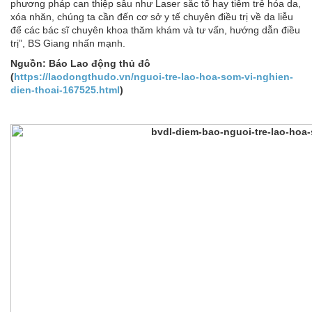
phương pháp can thiệp sâu như Laser sắc tố hay tiêm trẻ hóa da,
xóa nhăn, chúng ta cần đến cơ sở y tế chuyên điều trị về da liễu
để các bác sĩ chuyên khoa thăm khám và tư vấn, hướng dẫn điều
trị”, BS Giang nhấn mạnh.
Nguồn:
Báo Lao động thủ đô
(
https://laodongthudo.vn/nguoi-tre-lao-hoa-som-vi-nghien-
dien-thoai-167525.html
)