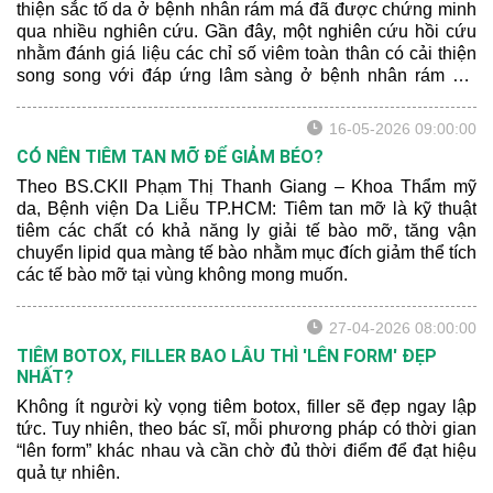
thiện sắc tố da ở bệnh nhân rám má đã được chứng minh
qua nhiều nghiên cứu. Gần đây, một nghiên cứu hồi cứu
nhằm đánh giá liệu các chỉ số viêm toàn thân có cải thiện
song song với đáp ứng lâm sàng ở bệnh nhân rám má
được điều trị bằng TXA hay không. Bên cạnh đó, các tác
giả cũng muốn đánh giá tiềm năng của các chỉ số viêm
16-05-2026 09:00:00
như là chỉ dấu theo dõi đáp ứng điều trị.
CÓ NÊN TIÊM TAN MỠ ĐỂ GIẢM BÉO?
Theo BS.CKII Phạm Thị Thanh Giang – Khoa Thẩm mỹ
da, Bệnh viện Da Liễu TP.HCM: Tiêm tan mỡ là kỹ thuật
tiêm các chất có khả năng ly giải tế bào mỡ, tăng vận
chuyển lipid qua màng tế bào nhằm mục đích giảm thể tích
các tế bào mỡ tại vùng không mong muốn.
27-04-2026 08:00:00
TIÊM BOTOX, FILLER BAO LÂU THÌ 'LÊN FORM' ĐẸP
NHẤT?
Không ít người kỳ vọng tiêm botox, filler sẽ đẹp ngay lập
tức. Tuy nhiên, theo bác sĩ, mỗi phương pháp có thời gian
“lên form” khác nhau và cần chờ đủ thời điểm để đạt hiệu
quả tự nhiên.