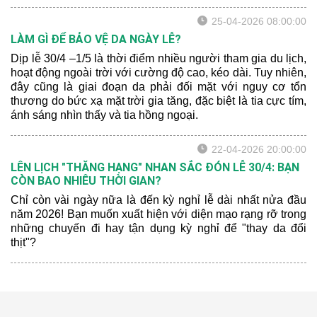
25-04-2026 08:00:00
LÀM GÌ ĐỂ BẢO VỆ DA NGÀY LỄ?
Dịp lễ 30/4 –1/5 là thời điểm nhiều người tham gia du lịch,
hoạt động ngoài trời với cường độ cao, kéo dài. Tuy nhiên,
đây cũng là giai đoạn da phải đối mặt với nguy cơ tổn
thương do bức xạ mặt trời gia tăng, đặc biệt là tia cực tím,
ánh sáng nhìn thấy và tia hồng ngoại.
22-04-2026 20:00:00
LÊN LỊCH "THĂNG HẠNG" NHAN SẮC ĐÓN LỄ 30/4: BẠN
CÒN BAO NHIÊU THỜI GIAN?
Chỉ còn vài ngày nữa là đến kỳ nghỉ lễ dài nhất nửa đầu
năm 2026! Bạn muốn xuất hiện với diện mạo rạng rỡ trong
những chuyến đi hay tận dụng kỳ nghỉ để "thay da đổi
thịt"?