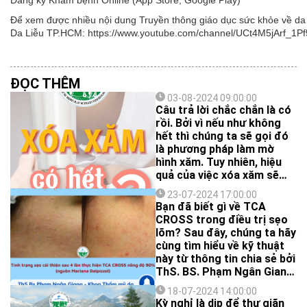
Đăng ký Khám bệnh Online (App Store, Google Play)
Để xem được nhiều nội dung Truyền thông giáo dục sức khỏe về da l
Da Liễu TP.HCM: https://www.youtube.com/channel/UCt4M5jArf
ĐỌC THÊM
03-08-2024 09:00:00
Câu trả lời chắc chắn là có
rồi. Bởi vì nếu như không
hết thì chúng ta sẽ gọi đó
là phương pháp làm mờ
hình xăm. Tuy nhiên, hiệu
quả của việc xóa xăm sẽ
phụ thuộc vào rất nhiều
23-07-2024 17:00:00
yếu tố. ThS.BS Phan Ngọc
Bạn đã biết gì về TCA
Huy - Khoa Thẩm mỹ da,
CROSS trong điều trị sẹo
Bệnh viện Da Liễu TP.HCM
lõm? Sau đây, chúng ta hãy
sẽ chia sẻ cho bạn biết
cùng tìm hiểu về kỹ thuật
ngay sau đây, cùng xem
này từ thông tin chia sẻ bởi
nhé!
ThS. BS. Phạm Ngân Giang
- Khoa Thẩm mỹ Da nhé.
18-07-2024 14:00:00
Kỳ nghỉ là dịp để thư giãn