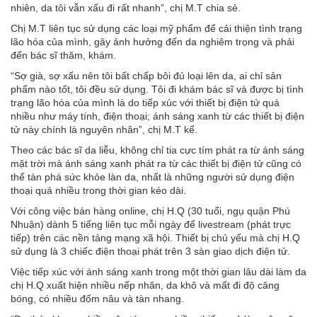
nhiên, da tôi vẫn xấu đi rất nhanh”, chị M.T chia sẻ.
Chị M.T liên tục sử dụng các loại mỹ phẩm để cải thiện tình trạng
lão hóa của mình, gây ảnh hưởng đến da nghiêm trọng và phải
đến bác sĩ thăm, khám.
“Sợ già, sợ xấu nên tôi bất chấp bôi đủ loại lên da, ai chỉ sản
phẩm nào tốt, tôi đều sử dụng. Tôi đi khám bác sĩ và được bị tình
trạng lão hóa của mình là do tiếp xúc với thiết bị điện tử quá
nhiều như máy tính, điện thoại; ánh sáng xanh từ các thiết bị điện
tử này chính là nguyên nhân”, chị M.T kể.
Theo các bác sĩ da liễu, không chỉ tia cực tím phát ra từ ánh sáng
mặt trời mà ánh sáng xanh phát ra từ các thiết bị điện tử cũng có
thể tàn phá sức khỏe làn da, nhất là những người sử dụng điện
thoại quá nhiều trong thời gian kéo dài.
Với công việc bán hàng online, chị H.Q (30 tuổi, ngụ quận Phú
Nhuận) dành 5 tiếng liên tục mỗi ngày để livestream (phát trực
tiếp) trên các nền tảng mạng xã hội. Thiết bị chủ yếu mà chị H.Q
sử dụng là 3 chiếc điện thoại phát trên 3 sàn giao dịch điện tử.
Việc tiếp xúc với ánh sáng xanh trong một thời gian lâu dài làm da
chị H.Q xuất hiện nhiều nếp nhăn, da khô và mất đi độ căng
bóng, có nhiều đốm nâu và tàn nhang.