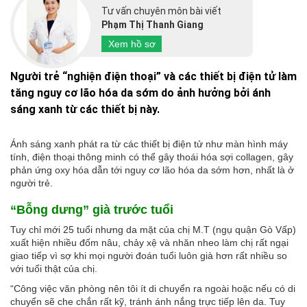
Tư vấn chuyên môn bài viết
Phạm Thị Thanh Giang
Xem hồ sơ
Người trẻ “nghiện điện thoại” và các thiết bị điện tử làm
tăng nguy cơ lão hóa da sớm do ảnh hưởng bởi ánh
sáng xanh từ các thiết bị này.
Ánh sáng xanh phát ra từ các thiết bị điện tử như màn hình máy
tính, điện thoại thông minh có thể gây thoái hóa sợi collagen, gây
phản ứng oxy hóa dẫn tới nguy cơ lão hóa da sớm hơn, nhất là ở
người trẻ.
“Bỗng dưng” già trước tuổi
Tuy chỉ mới 25 tuổi nhưng da mặt của chị M.T (ngụ quận Gò Vấp)
xuất hiện nhiều đốm nâu, chảy xệ và nhăn nheo làm chị rất ngại
giao tiếp vì sợ khi mọi người đoán tuổi luôn già hơn rất nhiều so
với tuổi thật của chị.
“Công việc văn phòng nên tôi ít di chuyển ra ngoài hoặc nếu có di
chuyển sẽ che chắn rất kỹ, tránh ánh nắng trực tiếp lên da. Tuy