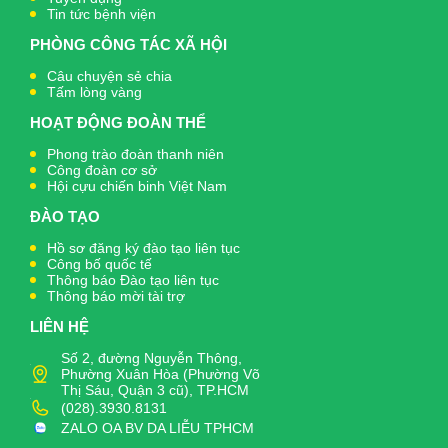
Tin tức bệnh viện
PHÒNG CÔNG TÁC XÃ HỘI
Câu chuyện sẻ chia
Tấm lòng vàng
HOẠT ĐỘNG ĐOÀN THỂ
Phong trào đoàn thanh niên
Công đoàn cơ sở
Hội cựu chiến binh Việt Nam
ĐÀO TẠO
Hồ sơ đăng ký đào tạo liên tục
Công bố quốc tế
Thông báo Đào tạo liên tục
Thông báo mời tài trợ
LIÊN HỆ
Số 2, đường Nguyễn Thông,
Phường Xuân Hòa (Phường Võ
Thị Sáu, Quận 3 cũ), TP.HCM
(028).3930.8131
ZALO OA BV DA LIỄU TPHCM