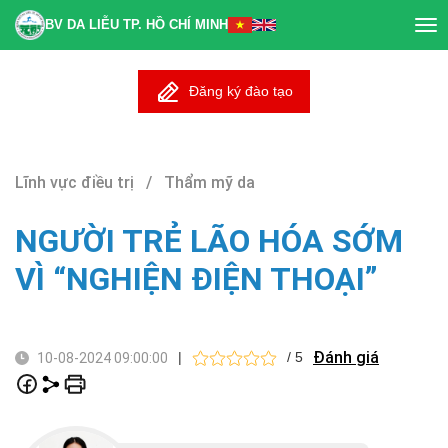
BV DA LIỄU TP. HỒ CHÍ MINH
Tog
nav
Đăng ký đào tạo
Lĩnh vực điều trị / Thẩm mỹ da
NGƯỜI TRẺ LÃO HÓA SỚM
VÌ “NGHIỆN ĐIỆN THOẠI”
Đánh giá
|
/ 5
10-08-2024 09:00:00