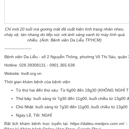
Chỉ mới 20 tuổi mà gương mặt đã xuất hiện tình trạng nhăn nheo,
chảy xệ, tàn nhang do tiếp xúc với ánh sáng xanh từ máy tính quá
nhiều. (Ảnh: Bệnh viện Da Liễu TP.HCM)
-------------------
Bệnh viện Da Liễu - số 2 Nguyễn Thông, phường Võ Thị Sáu, quận
Hotline: 028.39308131 - 0901.365.638
Website: bvdl.org.vn
Thời gian khám bệnh của bệnh viện:
Từ thứ hai đến thứ sáu:
Từ 6g00 đến 18g30 (KHÔNG NGHỈ 
Thứ bảy:
buổi sáng từ 7g30 đến 11g00, buổi chiều từ 13g00 
Chủ Nhật:
buổi sáng từ 7g30 đến 11g00, buổi chiều từ 13g00
Ngày Lễ, Tết:
NGHỈ
Đặt lịch khám bệnh trực tuyến tại: https://dalieu.medpro.com.vn