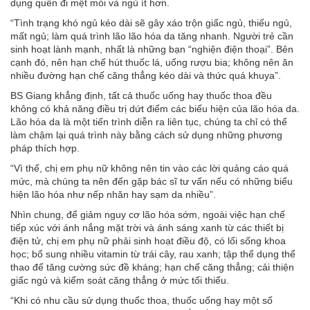
dụng quên đi mệt mỏi và ngủ ít hơn.
“Tình trạng khó ngủ kéo dài sẽ gây xáo trộn giấc ngủ, thiếu ngủ,
mất ngủ; làm quá trình lão lão hóa da tăng nhanh. Người trẻ cần
sinh hoạt lành mạnh, nhất là những bạn “nghiện điện thoại”. Bên
cạnh đó, nên hạn chế hút thuốc lá, uống rượu bia; không nên ăn
nhiều đường hạn chế căng thẳng kéo dài và thức quá khuya”.
BS Giang khẳng định, tất cả thuốc uống hay thuốc thoa đều
không có khả năng điều trị dứt điểm các biểu hiện của lão hóa da.
Lão hóa da là một tiến trình diễn ra liên tục, chúng ta chỉ có thể
làm chậm lại quá trình này bằng cách sử dụng những phương
pháp thích hợp.
“Vì thế, chị em phụ nữ không nên tin vào các lời quảng cáo quá
mức, mà chúng ta nên đến gặp bác sĩ tư vấn nếu có những biểu
hiện lão hóa như nếp nhăn hay sạm da nhiều”.
Nhìn chung, để giảm nguy cơ lão hóa sớm, ngoài việc hạn chế
tiếp xúc với ánh nắng mặt trời và ánh sáng xanh từ các thiết bị
điện tử, chị em phụ nữ phải sinh hoạt điều độ, có lối sống khoa
học; bổ sung nhiều vitamin từ trái cây, rau xanh; tập thể dụng thể
thao để tăng cường sức đề kháng; hạn chế căng thẳng; cải thiện
giấc ngủ và kiểm soát căng thẳng ở mức tối thiểu.
“Khi có nhu cầu sử dụng thuốc thoa, thuốc uống hay một số