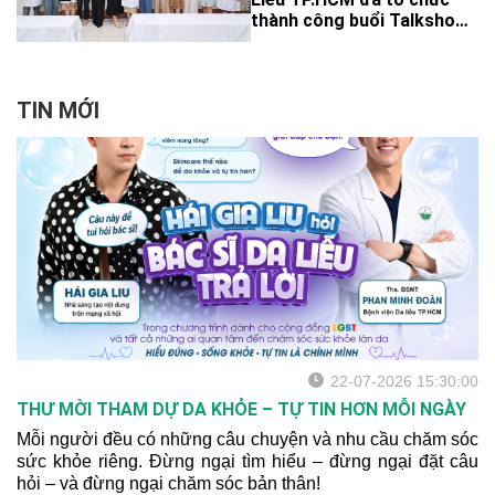
mạch máu giúp giải quyết
thành công buổi Talkshow
các thương tổn mạch máu
đặc biệt: “Đẹp và tự tin
nông một cách an toàn,
dưới góc nhìn của bác sĩ
hạn chế tối đa xâm lấn.
thẩm mỹ”, thu hút sự tham
dự của đông đảo các chị
TIN MỚI
đẹp.
22-07-2026 15:30:00
THƯ MỜI THAM DỰ DA KHỎE – TỰ TIN HƠN MỖI NGÀY
Mỗi người đều có những câu chuyện và nhu cầu chăm sóc
sức khỏe riêng. Đừng ngại tìm hiểu – đừng ngại đặt câu
hỏi – và đừng ngại chăm sóc bản thân!