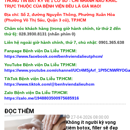
THÔNG TIN BẤT KỲ VỀ 1 CƠ SỞ - CHI NHÁNH NÀO KHÁC
TRỰC THUỘC CỦA BỆNH VIỆN ĐỀU LÀ GIẢ MẠO!
Địa chỉ: Số 2, đường Nguyễn Thông, Phường Xuân Hòa
(Phường Võ Thị Sáu, Quận 3 cũ), TP.HCM
Chăm sóc khách hàng (trong giờ hành chính, từ thứ 2 đến
thứ 6):
028.3930.8131 (nhấn phím 0)
Liên hệ ngoài giờ hành chính, thứ 7, chủ nhật:
0901.365.638
Fanpage Bệnh viện Da Liễu TP.HCM:
https://www.facebook.com/benhviendalieutphcm/
YouTube Bệnh viện Da Liễu TP.HCM:
https://www.youtube.com/channel/UCt4M5jArf_1Pf5CNWRYOG
TikTok Bệnh viện Da Liễu TP.HCM:
https://www.tiktok.com/@benhviendalieuhcm
Zalo Bệnh viện Da Liễu TP.HCM:
https://zalo.me/1948803500975685916
ĐỌC THÊM
27-04-2026 08:00:00
Không ít người kỳ vọng
tiêm botox, filler sẽ đẹp