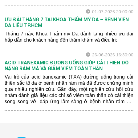
01-07-2026 20:00:00
ƯU ĐÃI THÁNG 7 TẠI KHOA THẨM MỸ DA – BỆNH VIỆN
DA LIỄU TP.HCM
Tháng 7 này, Khoa Thẩm mỹ Da dành tặng nhiều ưu đãi
hấp dẫn cho khách hàng đến thăm khám và điều trị:
26-06-2026 16:30:00
ACID TRANEXAMIC ĐƯỜNG UỐNG GIÚP CẢI THIỆN ĐỘ
NẶNG RÁM MÁ VÀ GIẢM VIÊM TOÀN THÂN
Vai trò của acid tranexamic (TXA) đường uống trong cải
thiện sắc tố da ở bệnh nhân rám má đã được chứng minh
qua nhiều nghiên cứu. Gần đây, một nghiên cứu hồi cứu
nhằm đánh giá liệu các chỉ số viêm toàn thân có cải thiện
song song với đáp ứng lâm sàng ở bệnh nhân rám má
được điều trị bằng TXA hay không. Bên cạnh đó, các tác
giả cũng muốn đánh giá tiềm năng của các chỉ số viêm
như là chỉ dấu theo dõi đáp ứng điều trị.