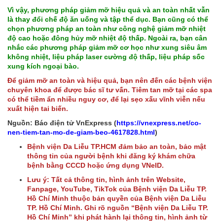
Vì vậy, phương pháp giảm mỡ hiệu quả và an toàn nhất vẫn
là thay đổi chế độ ăn uống và tập thể dục. Bạn cũng có thể
chọn phương pháp an toàn như công nghệ giảm mỡ nhiệt
độ cao hoặc đông hủy mỡ nhiệt độ thấp. Ngoài ra, bạn cân
nhắc các phương pháp giảm mỡ cơ học như xung siêu âm
không nhiệt, liệu pháp laser cường độ thấp, liệu pháp sốc
xung kích ngoại bào.
Để giảm mỡ an toàn và hiệu quả, bạn nên đến các bệnh viện
chuyên khoa để được bác sĩ tư vấn. Tiêm tan mỡ tại các spa
có thể tiềm ẩn nhiều nguy cơ, để lại sẹo xấu vĩnh viễn nếu
xuất hiện tai biến.
Nguồn: Báo điện tử VnExpress (
https://vnexpress.net/co-
nen-tiem-tan-mo-de-giam-beo-4617828.html
)
Bệnh viện Da Liễu TP.HCM đảm bảo an toàn, bảo mật
thông tin của người bệnh khi đăng ký khám chữa
bệnh bằng CCCD hoặc ứng dụng VNeID.
Lưu ý: Tất cả thông tin, hình ảnh trên Website,
Fanpage, YouTube, TikTok của Bệnh viện Da Liễu TP.
Hồ Chí Minh thuộc bản quyền của Bệnh viện Da Liễu
TP. Hồ Chí Minh. Ghi rõ nguồn “Bệnh viện Da Liễu TP.
Hồ Chí Minh” khi phát hành lại thông tin, hình ảnh từ