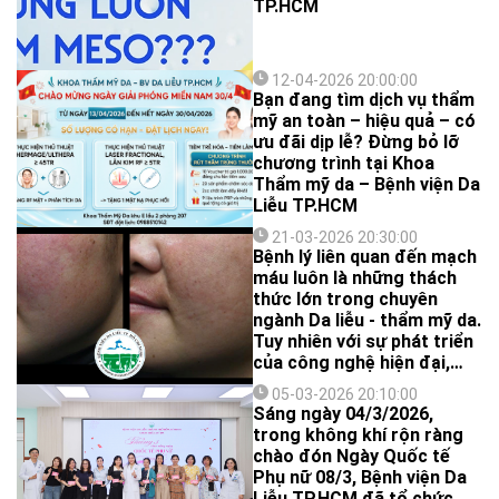
TP.HCM
12-04-2026 20:00:00
Bạn đang tìm dịch vụ thẩm
mỹ an toàn – hiệu quả – có
ưu đãi dịp lễ? Đừng bỏ lỡ
chương trình tại Khoa
Thẩm mỹ da – Bệnh viện Da
Liễu TP.HCM
21-03-2026 20:30:00
Bệnh lý liên quan đến mạch
máu luôn là những thách
thức lớn trong chuyên
ngành Da liễu - thẩm mỹ da.
Tuy nhiên với sự phát triển
của công nghệ hiện đại,
đặc biệt là sự ra đời của
05-03-2026 20:10:00
các loại laser mạch máu,
Sáng ngày 04/3/2026,
nhiều ca bệnh khó đã được
trong không khí rộn ràng
điều trị và cải thiện một
chào đón Ngày Quốc tế
cách ngoạn mục tại Bệnh
Phụ nữ 08/3, Bệnh viện Da
viện Da liễu TPHCM. Laser
Liễu TP.HCM đã tổ chức