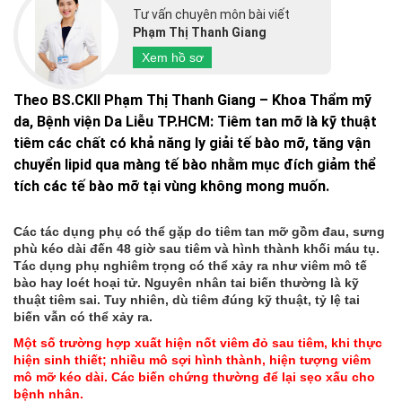
Tư vấn chuyên môn bài viết
Phạm Thị Thanh Giang
Xem hồ sơ
Theo BS.CKII Phạm Thị Thanh Giang – Khoa Thẩm mỹ
da, Bệnh viện Da Liễu TP.HCM: Tiêm tan mỡ là kỹ thuật
tiêm các chất có khả năng ly giải tế bào mỡ, tăng vận
chuyển lipid qua màng tế bào nhằm mục đích giảm thể
tích các tế bào mỡ tại vùng không mong muốn.
Các tác dụng phụ có thể gặp do tiêm tan mỡ gồm đau, sưng
phù kéo dài đến 48 giờ sau tiêm và hình thành khối máu tụ.
Tác dụng phụ nghiêm trọng có thể xảy ra như viêm mô tế
bào hay loét hoại tử. Nguyên nhân tai biến thường là kỹ
thuật tiêm sai. Tuy nhiên, dù tiêm đúng kỹ thuật, tỷ lệ tai
biến vẫn có thể xảy ra.
Một số trường hợp xuất hiện nốt viêm đỏ sau tiêm, khi thực
hiện sinh thiết; nhiều mô sợi hình thành, hiện tượng viêm
mô mỡ kéo dài. Các biến chứng thường để lại sẹo xấu cho
bệnh nhân.