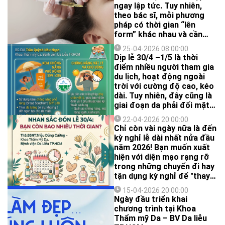
ngay lập tức. Tuy nhiên,
theo bác sĩ, mỗi phương
pháp có thời gian “lên
form” khác nhau và cần
chờ đủ thời điểm để đạt
25-04-2026 08:00:00
hiệu quả tự nhiên.
Dịp lễ 30/4 –1/5 là thời
điểm nhiều người tham gia
du lịch, hoạt động ngoài
trời với cường độ cao, kéo
dài. Tuy nhiên, đây cũng là
giai đoạn da phải đối mặt
với nguy cơ tổn thương do
22-04-2026 20:00:00
bức xạ mặt trời gia tăng,
Chỉ còn vài ngày nữa là đến
đặc biệt là tia cực tím, ánh
kỳ nghỉ lễ dài nhất nửa đầu
sáng nhìn thấy và tia hồng
năm 2026! Bạn muốn xuất
ngoại.
hiện với diện mạo rạng rỡ
trong những chuyến đi hay
tận dụng kỳ nghỉ để "thay
da đổi thịt"?
15-04-2026 20:00:00
Ngày đầu triển khai
chương trình tại Khoa
Thẩm mỹ Da – BV Da liễu