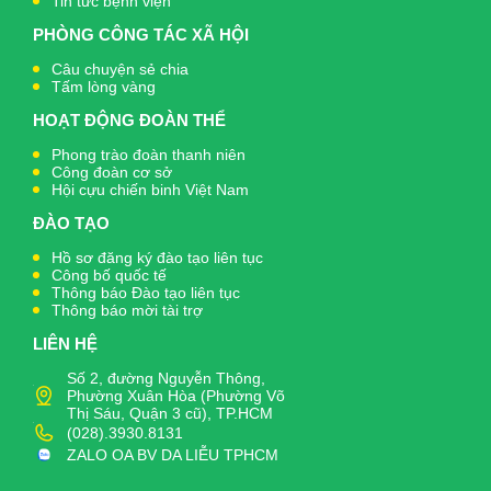
Tin tức bệnh viện
PHÒNG CÔNG TÁC XÃ HỘI
Câu chuyện sẻ chia
Tấm lòng vàng
HOẠT ĐỘNG ĐOÀN THỂ
Phong trào đoàn thanh niên
Công đoàn cơ sở
Hội cựu chiến binh Việt Nam
ĐÀO TẠO
Hồ sơ đăng ký đào tạo liên tục
Công bố quốc tế
Thông báo Đào tạo liên tục
Thông báo mời tài trợ
LIÊN HỆ
Số 2, đường Nguyễn Thông,
Phường Xuân Hòa (Phường Võ
Thị Sáu, Quận 3 cũ), TP.HCM
(028).3930.8131
ZALO OA BV DA LIỄU TPHCM