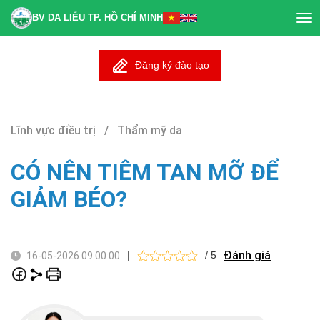
BV DA LIỄU TP. HỒ CHÍ MINH
Tog
nav
Đăng ký đào tạo
Lĩnh vực điều trị / Thẩm mỹ da
CÓ NÊN TIÊM TAN MỠ ĐỂ
GIẢM BÉO?
Đánh giá
|
/ 5
16-05-2026 09:00:00