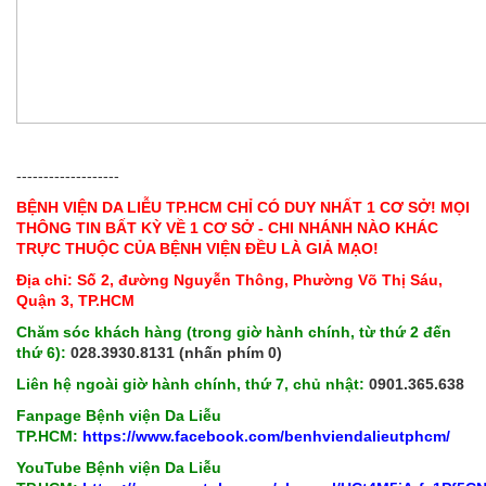
-------------------
BỆNH VIỆN DA LIỄU TP.HCM CHỈ CÓ DUY NHẤT 1 CƠ SỞ! MỌI
THÔNG TIN BẤT KỲ VỀ 1 CƠ SỞ - CHI NHÁNH NÀO KHÁC
TRỰC THUỘC CỦA BỆNH VIỆN ĐỀU LÀ GIẢ MẠO!
Địa chỉ: Số 2, đường Nguyễn Thông, Phường Võ Thị Sáu,
Quận 3, TP.HCM
Chăm sóc khách hàng (trong giờ hành chính, từ thứ 2 đến
thứ 6):
028.3930.8131 (nhấn phím 0)
Liên hệ ngoài giờ hành chính, thứ 7, chủ nhật:
0901.365.638
Fanpage Bệnh viện Da Liễu
TP.HCM:
https://www.facebook.com/benhviendalieutphcm/
YouTube Bệnh viện Da Liễu