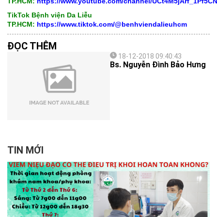
TP.HCM:
https://www.youtube.com/channel/UCt4M5jArf_1Pf5
TikTok Bệnh viện Da Liễu
TP.HCM:
https://www.tiktok.com/@benhviendalieuhcm
ĐỌC THÊM
18-12-2018 09:40:43
Bs. Nguyễn Đình Bảo Hưng
TIN MỚI