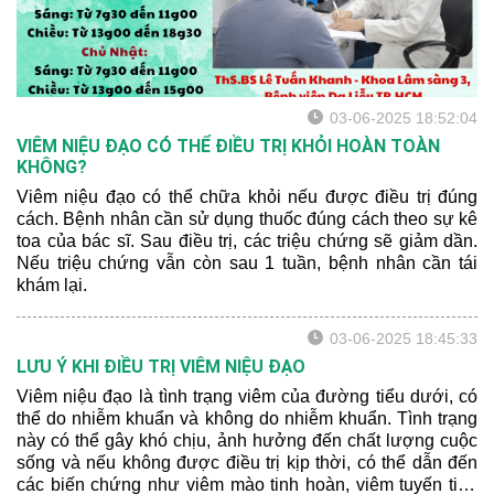
03-06-2025 18:52:04
VIÊM NIỆU ĐẠO CÓ THỂ ĐIỀU TRỊ KHỎI HOÀN TOÀN
KHÔNG?
Viêm niệu đạo có thể chữa khỏi nếu được điều trị đúng
cách. Bệnh nhân cần sử dụng thuốc đúng cách theo sự kê
toa của bác sĩ. Sau điều trị, các triệu chứng sẽ giảm dần.
Nếu triệu chứng vẫn còn sau 1 tuần, bệnh nhân cần tái
khám lại.
03-06-2025 18:45:33
LƯU Ý KHI ĐIỀU TRỊ VIÊM NIỆU ĐẠO
Viêm niệu đạo là tình trạng viêm của đường tiểu dưới, có
thể do nhiễm khuẩn và không do nhiễm khuẩn. Tình trạng
này có thể gây khó chịu, ảnh hưởng đến chất lượng cuộc
sống và nếu không được điều trị kịp thời, có thể dẫn đến
các biến chứng như viêm mào tinh hoàn, viêm tuyến tiền