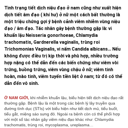
Tình trạng tiết dịch niệu đạo ở nam cũng như xuất hiện
dịch tiết âm đạo ( khí hư) ở nữ một cách bất thường là
một triệu chứng gợi ý bệnh cảnh viêm nhiễm vùng niệu
đạo / âm đạo. Tác nhân gây bệnh thường gặp là: vi
khuẩn lậu Neisseria gonorhoeae, Chlamydia
trachomatis, Gardnerella vaginalis, trùng roi
Trichomonias Vaginalis, vi nấm Candida albicans... Nếu
không được điều trị kịp thời và phù hợp, nhiều trường
hợp nặng có thể dẫn đến các biến chứng như viêm vòi
trứng, buồng trứng, viêm vùng chậu ở nữ; viêm tinh
hoàn, mào tinh, viêm tuyến tiền liệt ở nam; từ đó có thể
dẫn đến vô sinh.
Ở NAM GIỚI,
khi nhiễm khuẩn lậu, biểu hiện tiết dịch niệu đạo rất
thường gặp. Bệnh lậu là một trong các bệnh lý lây truyền qua
đường tình dục (STIs) với biểu hiện như tiết dịch mủ, tiểu buốt,
tiểu gắt, miệng sáo sưng đỏ. Ngoài ra bệnh còn có thể phối hợp
với một số tác nhân gây viêm niệu đạo khác như: Chlamydia
trachomatis, trùng roi, mycoplasma, ureplasma…