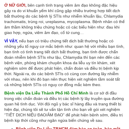
Ở NỮ GIỚI,
bên cạnh tình trạng viêm âm đạo không đặc hiệu
gây ra do vi khuẩn yếm khí cũng gặp nhiều trường hợp tiết dịch
bất thường do các bệnh lý STIs như nhiễm khuẩn lậu, Chlamydia
trachomatis, trùng roi, ureplasma, mycoplasma. Bệnh nhân có thể
âm thầm không triệu chứng hoặc có các biểu hiện như: đau khi
giao hợp, ngứa, viêm âm đạo, cổ tử cung…
VÌ VẬY,
nếu bạn có triệu chứng tiết dịch bất thường hoặc có
những yếu tố nguy cơ mắc bệnh như: quan hệ với nhiều bạn tình,
bạn tình có tình trang tiết dịch bất thường, bạn tình được chẩn
đoán nhiễm bệnh STIs như lậu, Chlamydia thì bạn nên đến các
bệnh viện, phòng khám chuyên khoa da liễu uy tín khám, xét
nghiệm sớm để được phát hiện, chẩn đoán và điều trị bệnh kịp
thời. Ngoài ra, do các bệnh STIs có cùng con đường lây nhiễm
với nhau, nên khi đó bạn nên thực hiện xét nghiệm tầm soát tất
cả những bệnh STIs có nguy cơ đồng mắc kèm theo.
Bệnh viện Da Liễu Thành Phố Hồ Chí Minh
là cơ sở đi đầu
trong việc chẩn đoán và điều trị các bệnh lý lây truyền qua đường
quan hệ tình dục. Với đội ngũ y bác sĩ hàng đầu và trang thiết bị
hiện đại, chúng tôi sẽ tư vấn tận tình cho bạn về gói xét nghiệm
“TIẾT DỊCH NIỆU ĐẠO/ÂM ĐẠO” để phát hiện bệnh sớm, điều trị
bệnh kịp thời cũng như ngăn ngừa biến chứng về sau.
Bệnh viện Da Liễu TP.HCM đảm bảo an toàn, bảo mật