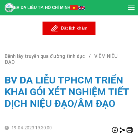
BV DA LIỄU TP. HỒ CHÍ MINH
Tog
nav
Đặt lịch khám
Bệnh lây truyền qua đường tình dục / VIÊM NIỆU
ĐẠO
BV DA LIỄU TPHCM TRIỂN
KHAI GÓI XÉT NGHIỆM TIẾT
DỊCH NIỆU ĐẠO/ÂM ĐẠO
19-04-2023 19:30:00